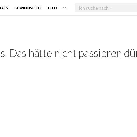
. . .
IALS
GEWINNSPIELE
FEED
. Das hätte nicht passieren dü