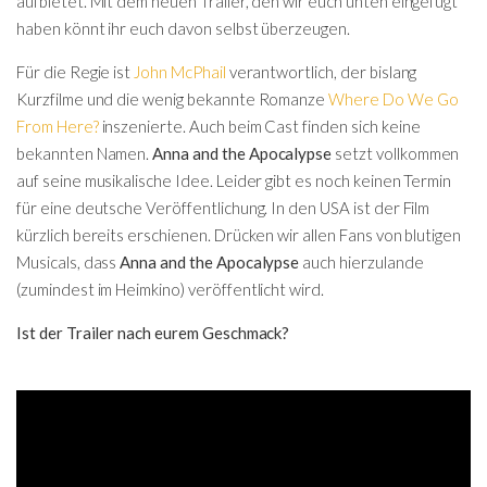
aufbietet. Mit dem neuen Trailer, den wir euch unten eingefügt
haben könnt ihr euch davon selbst überzeugen.
Für die Regie ist
John McPhail
verantwortlich, der bislang
Kurzfilme und die wenig bekannte Romanze
Where Do We Go
From Here?
inszenierte. Auch beim Cast finden sich keine
bekannten Namen.
Anna and the Apocalypse
setzt vollkommen
auf seine musikalische Idee. Leider gibt es noch keinen Termin
für eine deutsche Veröffentlichung. In den USA ist der Film
kürzlich bereits erschienen. Drücken wir allen Fans von blutigen
Musicals, dass
Anna and the Apocalypse
auch hierzulande
(zumindest im Heimkino) veröffentlicht wird.
Ist der Trailer nach eurem Geschmack?