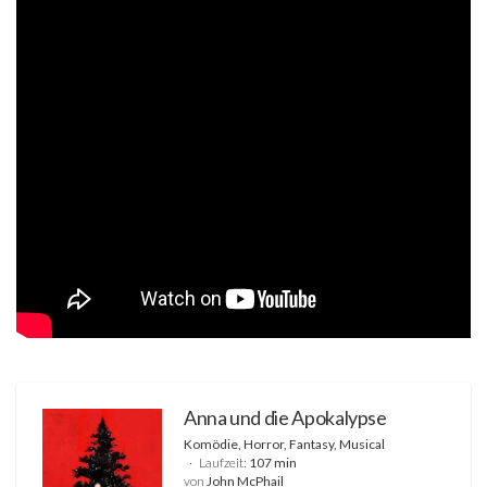
Anna und die Apokalypse
Komödie, Horror, Fantasy, Musical
Laufzeit:
107 min
von
John McPhail