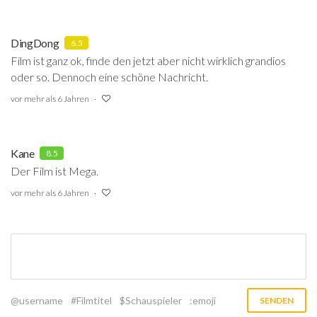
DingDong
6.5
Film ist ganz ok, finde den jetzt aber nicht wirklich grandios
oder so. Dennoch eine schöne Nachricht.
vor mehr als 6 Jahren
Kane
8.5
Der Film ist Mega.
vor mehr als 6 Jahren
@username
#Filmtitel
$Schauspieler
:emoji