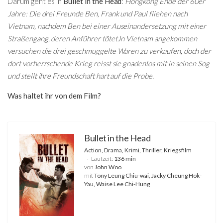
Darum geht es in
Bullet in the Head
:
Hongkong Ende der 60er
Jahre: Die drei Freunde Ben, Frank und Paul fliehen nach
Vietnam, nachdem Ben bei einer Auseinandersetzung mit einer
Straßengang, deren Anführer tötet.In Vietnam angekommen
versuchen die drei geschmuggelte Waren zu verkaufen, doch der
dort vorherrschende Krieg reisst sie gnadenlos mit in seinen Sog
und stellt ihre Freundschaft hart auf die Probe.
Was haltet ihr von dem Film?
Bullet in the Head
Action, Drama, Krimi, Thriller, Kriegsfilm
Laufzeit:
136 min
von
John Woo
mit
Tony Leung Chiu-wai, Jacky Cheung Hok-
Yau, Waise Lee Chi-Hung