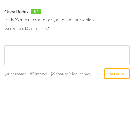
OnealRedux
8.5
R.I.P. War ein toller engagierter Schauspieler.
vor mehr als 12 Jahren
@username
#Filmtitel
$Schauspieler
:emoji