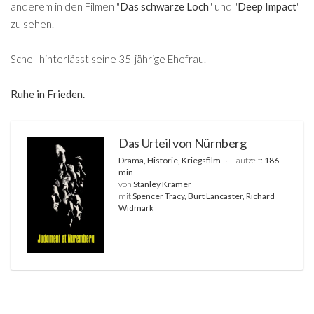
anderem in den Filmen "
Das schwarze Loch
" und "
Deep Impact
"
zu sehen.
Schell hinterlässt seine 35-jährige Ehefrau.
Ruhe in Frieden.
Das Urteil von Nürnberg
Drama, Historie, Kriegsfilm
Laufzeit:
186
min
von
Stanley Kramer
mit
Spencer Tracy, Burt Lancaster, Richard
Widmark