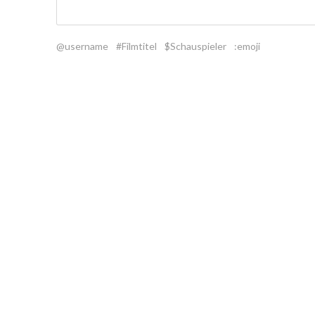
@username
#Filmtitel
$Schauspieler
:emoji