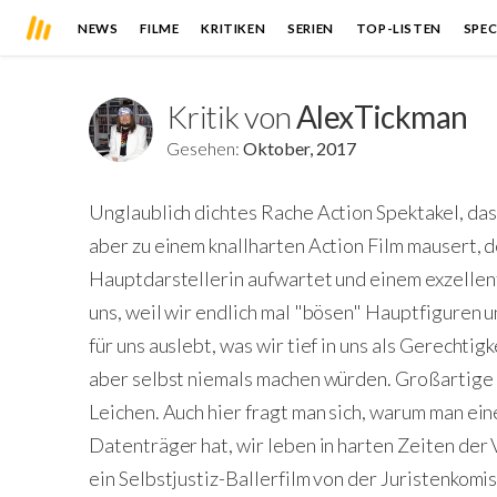
NEWS
FILME
KRITIKEN
SERIEN
TOP-LISTEN
SPEC
Kritik von
AlexTickman
Gesehen:
Oktober, 2017
Unglaublich dichtes Rache Action Spektakel, das 
aber zu einem knallharten Action Film mausert, d
Hauptdarstellerin aufwartet und einem exzellent
uns, weil wir endlich mal "bösen" Hauptfiguren
für uns auslebt, was wir tief in uns als Gerechtig
aber selbst niemals machen würden. Großartige 
Leichen. Auch hier fragt man sich, warum man ei
Datenträger hat, wir leben in harten Zeiten der 
ein Selbstjustiz-Ballerfilm von der Juristenkom