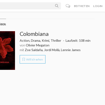
BEITRETEN
LOGIN
ÜBER:
Colombiana
Action, Drama, Krimi, Thriller
Laufzeit: 108 min
von
Olivier Megaton
mit
Zoe Saldaña, Jordi Mollà, Lennie James
Will ich sehen