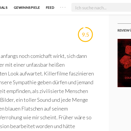
. . .
IALS
GEWINNSPIELE
FEED
REVIEW 
9.5
anfangs noch comichaft wirkt, sich dann
er mit einer unfassbar heißen
en Look aufwartet. Killerfilme faszinieren
 unsere Sympathie geben dürfen und jemand
keit empfinden, als zivilisierte Menschen
Bilder, ein toller Sound und jede Menge
nen blauen Flatschen auf seinem
Verrohung wie mir scheint. Früher wäre so
ission bearbeitet worden und hätte