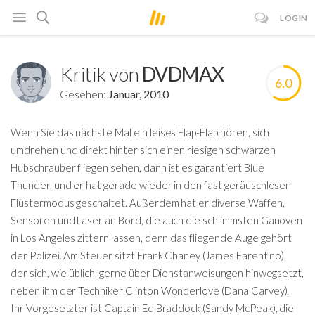
LOGIN
Kritik von
DVDMAX
6.0
Gesehen:
Januar, 2010
Wenn Sie das nächste Mal ein leises Flap-Flap hören, sich
umdrehen und direkt hinter sich einen riesigen schwarzen
Hubschrauber fliegen sehen, dann ist es garantiert Blue
Thunder, und er hat gerade wieder in den fast geräuschlosen
Flüstermodus geschaltet. Außerdem hat er diverse Waffen,
Sensoren und Laser an Bord, die auch die schlimmsten Ganoven
in Los Angeles zittern lassen, denn das fliegende Auge gehört
der Polizei. Am Steuer sitzt Frank Chaney (James Farentino),
der sich, wie üblich, gerne über Dienstanweisungen hinwegsetzt,
neben ihm der Techniker Clinton Wonderlove (Dana Carvey).
Ihr Vorgesetzter ist Captain Ed Braddock (Sandy McPeak), die