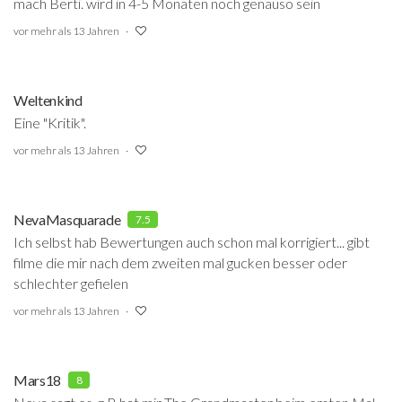
mach Berti. wird in 4-5 Monaten noch genauso sein
vor mehr als 13 Jahren
Weltenkind
Eine "Kritik".
vor mehr als 13 Jahren
NevaMasquarade
7.5
Ich selbst hab Bewertungen auch schon mal korrigiert... gibt
filme die mir nach dem zweiten mal gucken besser oder
schlechter gefielen
vor mehr als 13 Jahren
Mars18
8