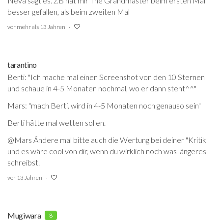
Neva sagt es. z.B hat mir The Grandmaster beim ersten Mal
besser gefallen, als beim zweiten Mal
vor mehr als 13 Jahren
tarantino
Berti: "Ich mache mal einen Screenshot von den 10 Sternen
und schaue in 4-5 Monaten nochmal, wo er dann steht^^"
Mars: "mach Berti. wird in 4-5 Monaten noch genauso sein"
Berti hätte mal wetten sollen.
@Mars Ändere mal bitte auch die Wertung bei deiner "Kritik"
und es wäre cool von dir, wenn du wirklich noch was längeres
schreibst.
vor 13 Jahren
Mugiwara
8