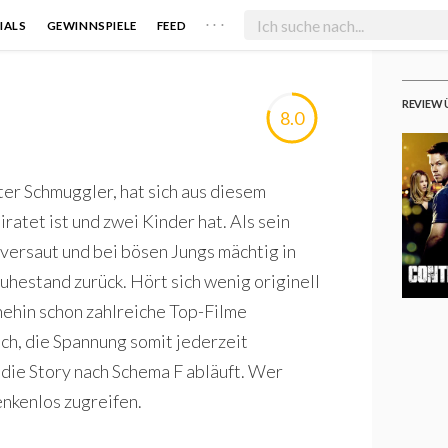
. . .
IALS
GEWINNSPIELE
FEED
REVIEW 
8.0
er Schmuggler, hat sich aus diesem
atet ist und zwei Kinder hat. Als sein
ersaut und bei bösen Jungs mächtig in
uhestand zurück. Hört sich wenig originell
nehin schon zahlreiche Top-Filme
och, die Spannung somit jederzeit
 die Story nach Schema F abläuft. Wer
enkenlos zugreifen.