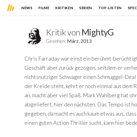
NEWS
FILME
KRITIKEN
SERIEN
TOP-LISTEN
SPEC
Kritik von
MightyG
Gesehen:
März, 2013
Chris Farraday war einst ein berühmt-berüchtigt
Geschäft aber zurück gezogen, seitdem er verheir
nichtsnutziger Schwager einen Schmuggel-Deal v
der Kreide steht, kehrt er noch einmal aus dem R
an, macht aber viel Spaß. Mark Wahlberg hat oh
abgeliefert, hier den nächsten. Das Tempo ist h
gegeben, da macht es auch kaum etwas aus, dass
einen guten Action-Thriller sucht, kann hier bed