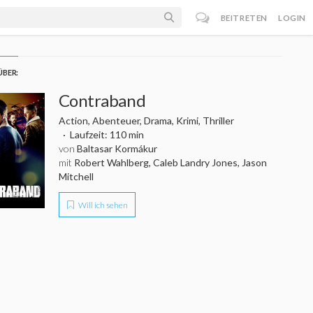
BEITRETEN
LOGIN
ÜBER:
Contraband
Action, Abenteuer, Drama, Krimi, Thriller
Laufzeit: 110 min
von
Baltasar Kormákur
mit
Robert Wahlberg, Caleb Landry Jones, Jason
Mitchell
Will ich sehen