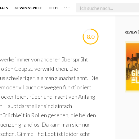
. . .
IALS
GEWINNSPIELE
FEED
REVIEW 
8.0
stwerke immer von anderen übersprüht
roßen Coup zu verwirklichen. Die
us schwieriger, als man zunächst ahnt. Die
zdem oder vll auch deswegen funktioniert
 locker leicht rüber und macht von Anfang
n Hauptdarsteller sind einfach
türlichkeit in Rollen gesehen, die beiden
quenzen grandios. Da kann man sich nur
sehen. Gimme The Loot ist leider sehr