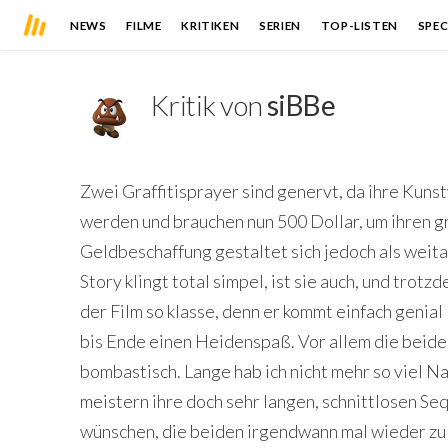
NEWS
FILME
KRITIKEN
SERIEN
TOP-LISTEN
SPEC
Kritik von
siBBe
Zwei Graffitisprayer sind genervt, da ihre Kun
werden und brauchen nun 500 Dollar, um ihren g
Geldbeschaffung gestaltet sich jedoch als weita
Story klingt total simpel, ist sie auch, und trot
der Film so klasse, denn er kommt einfach genial
bis Ende einen Heidenspaß. Vor allem die beide
bombastisch. Lange hab ich nicht mehr so viel Na
meistern ihre doch sehr langen, schnittlosen Se
wünschen, die beiden irgendwann mal wieder zu 