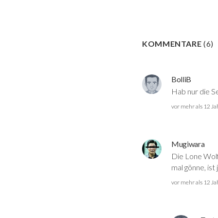
KOMMENTARE
(
6
)
BolliB
Hab nur die Se
vor mehr als 12 J
Mugiwara
Die Lone Wolf
mal gönne, ist j
vor mehr als 12 J