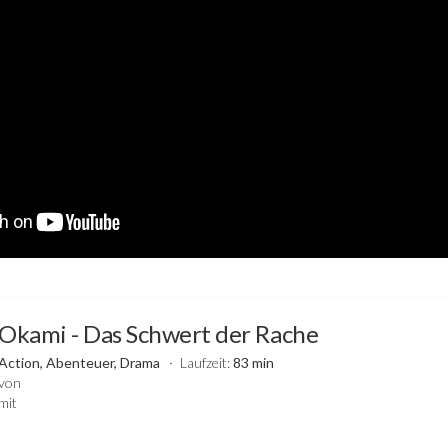
Okami - Das Schwert der Rache
Action, Abenteuer, Drama
Laufzeit:
83 min
von
mit