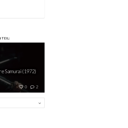
TEIL:
re Samurai (1972)
0
2