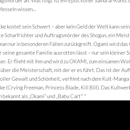
ragsmörder an. Was folgt ist ein Epos voller Samurai-Kunst
fesseln wissen...
ke kostet sein Schwert – aber kein Geld der Welt kann sein
te Scharfrichter und Auftragsmörder des Shogun, ein Meist
an nur in besonderen Fällen zurückgreift. Ogami wird das 
 seine gesamte Familie ausrotten lässt – nur sein kleiner
r. Er flieht mit ihm und wird zu OKAMI, zum einsamen Wolf
über die Meisterschaft, mit der er es führt. Das ist der Au
 voller Gewalt und Schönheit, verfilmt nach dem Kult-M
 (Crying Freeman, Princess Blade, Kill Bill). Das Kultwer
h bekannt als „Okami“ und „Baby Cart" "