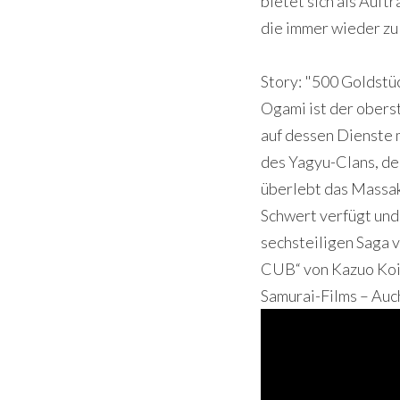
bietet sich als Auft
die immer wieder zu 
Story: "500 Goldstüc
Ogami ist der obers
auf dessen Dienste m
des Yagyu-Clans, der
überlebt das Massake
Schwert verfügt und 
sechsteiligen Saga
CUB“ von Kazuo Koike
Samurai-Films – Auc