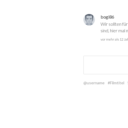
bogi86
Wir sollten fü
sind, hier mal
vor mehr als 12 J
@username
#Filmtitel