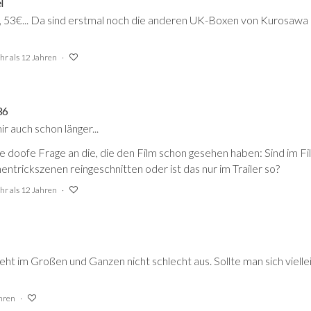
l
, 53€... Da sind erstmal noch die anderen UK-Boxen von Kurosawa d
hr als 12 Jahren
86
ir auch schon länger...
e doofe Frage an die, die den Film schon gesehen haben: Sind im 
entrickszenen reingeschnitten oder ist das nur im Trailer so?
hr als 12 Jahren
eht im Großen und Ganzen nicht schlecht aus. Sollte man sich viell
ahren