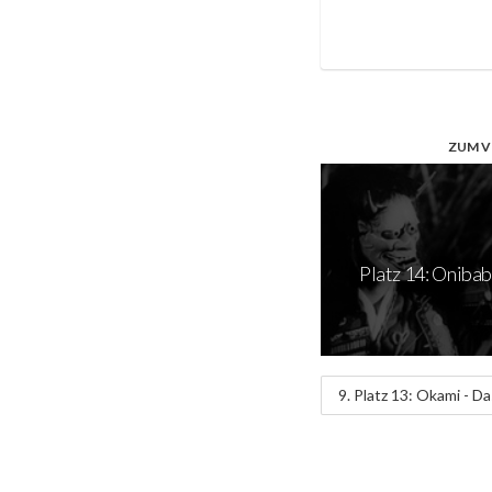
ZUM V
Platz 14: Onibab
9. Platz 13: Okami - D