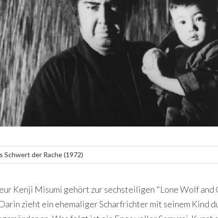
as Schwert der Rache (1972)
eur Kenji Misumi gehört zur sechsteiligen "Lone Wolf and 
Darin zieht ein ehemaliger Scharfrichter mit seinem Kind d