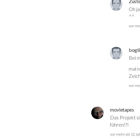
Zuste
Oh ja
^^
vor me
bogi
Bei m
mal n
Zeich
vor me
movietapes
Das Projekt si
führen!?!
vor mehr als 12 J