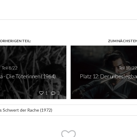
ORHERIGEN TEIL:
ZUM NÄCHSTEN 
Teil 8/22
Teil 10/22
a - Die Töterinnen (1964)
Platz 12: Der unbesiegba
1
3
as Schwert der Rache (1972)