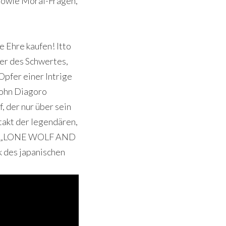
 sowie Moral-Fragen,
e Ehre kaufen! Itto
er des Schwertes,
Opfer einer Intrige
 Sohn Diagoro
, der nur über sein
ftakt der legendären,
anga „LONE WOLF AND
k des japanischen