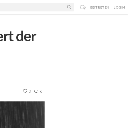
BEITRETEN
LOGIN
rt der
0
6