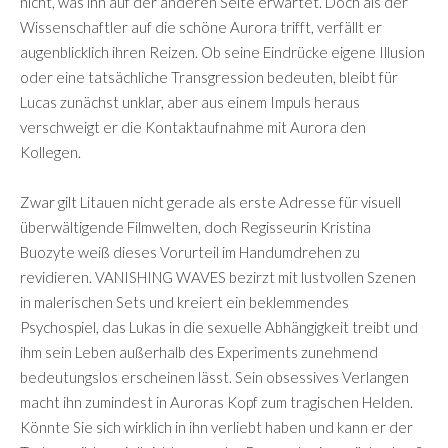
nicht, was ihn auf der anderen Seite erwartet. Doch als der
Wissenschaftler auf die schöne Aurora trifft, verfällt er
augenblicklich ihren Reizen. Ob seine Eindrücke eigene Illusion
oder eine tatsächliche Transgression bedeuten, bleibt für
Lucas zunächst unklar, aber aus einem Impuls heraus
verschweigt er die Kontaktaufnahme mit Aurora den
Kollegen.
Zwar gilt Litauen nicht gerade als erste Adresse für visuell
überwältigende Filmwelten, doch Regisseurin Kristina
Buozyte weiß dieses Vorurteil im Handumdrehen zu
revidieren. VANISHING WAVES bezirzt mit lustvollen Szenen
in malerischen Sets und kreiert ein beklemmendes
Psychospiel, das Lukas in die sexuelle Abhängigkeit treibt und
ihm sein Leben außerhalb des Experiments zunehmend
bedeutungslos erscheinen lässt. Sein obsessives Verlangen
macht ihn zumindest in Auroras Kopf zum tragischen Helden.
Könnte Sie sich wirklich in ihn verliebt haben und kann er der