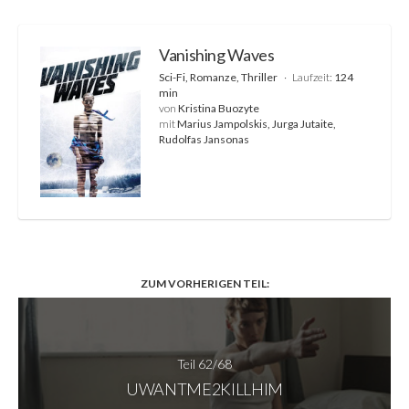
Vanishing Waves
Sci-Fi, Romanze, Thriller
Laufzeit:
124
min
von
Kristina Buozyte
mit
Marius Jampolskis, Jurga Jutaite,
Rudolfas Jansonas
ZUM VORHERIGEN TEIL:
Teil 62/68
UWANTME2KILLHIM