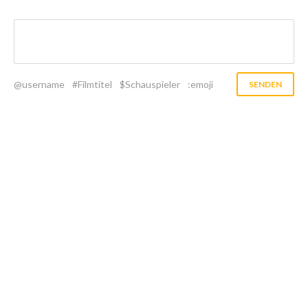
@username
#Filmtitel
$Schauspieler
:emoji