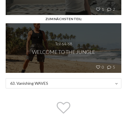
1
2
ZUM NÄCHSTEN TEIL:
Teil 64/68
WELCOME TO THE JUNGLE
0
5
63. Vanishing WAVES