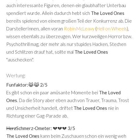
auch interessante Figuren, denen ein glaubhafter Unterbau
spendiert wurde. Allein dadurch hebt sich
The Loved Ones
bereits spielend von einem großen Teil der Konkurrenz ab. Die
DarstellerInnen, allen voran
Robin McLeavy
(
Hell on Wheels
),
wissen ebenfalls zu überzeugen. Wer kurzweiligen Horror bzw.
Psychothrill mag, der mehr als nur stupides Hacken, Stechen
und Schlitzen drauf hat, sollte mal
The Loved Ones
"auschecken".
Wertung:
Funfaktor:😹😹 2/5
Es gibt schon ein paar amüsante Momente bei
The Loved
Ones
. Da die Story aber eben auch von Trauer, Trauma, Trost
und Unsicherheit handelt, driftet
The Loved Ones
nie in
Richtung einer Gag-Parade ab.
Herz
Schmerz-Ometer: 💔💔💔 3/5
The Loved Ones
kann beim Zuschauen schon ein wenig weh