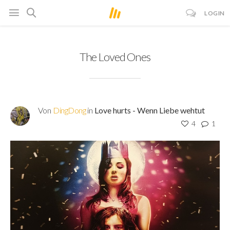
LOGIN
The Loved Ones
Von
DingDong
in
Love hurts - Wenn Liebe wehtut
4
1