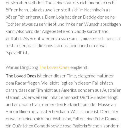
er sich aber seit dem Tod seines Vaters nicht mehr so recht
öffnen kann. Lola abzuweisen stellt sich im Nachhinein als
böser Fehler heraus. Denn Lola hat einen Daddy, der seine
Tochter etwas zu sehr liebt und ihr keinen Wunsch abschlagen
kann. Also wird der Angebetete von Daddy kurzerhand
entführt. Als Brent wieder zu sich kommt, muss er schmerzlich
feststellen, dass die sonst so unscheinbare Lola etwas
"speziell" ist.
Warum DingDong
The Loves Ones
empfiehlt:
The Loved Ones
ist einer dieser Filme, die gerne mal unter
dem Radar fliegen. Vielleicht liegt es in diesem Fall einfach
daran, dass der Film nicht aus Amerika, sondern aus Australien
stammt. Oder weil sein Inhalt eher nach 08/15-Slasher klingt
und er dadurch auf den ersten Blick nicht aus der Masse an
Horrorfilmen herausstechen kann. Was schade ist. Denn hier
erwarten einen nicht nur Wahnsinn, Folter, eine Prise Drama,
ein Quäntchen Comedy sowie rosa Papierkrönchen, sondern