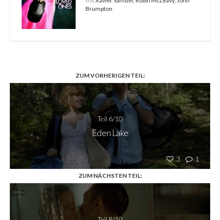
mit
Xavier Samuel, Robin McLeavy, John
Brumpton
ZUM VORHERIGEN TEIL:
Teil 6/10
Eden Lake
3
1
ZUM NÄCHSTEN TEIL:
Teil 8/10