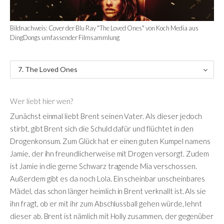
Bildnachweis: Cover der Blu Ray "The Loved Ones" von Koch Media aus
DingDongs umfassender Filmsammlung
7. The Loved Ones
Wer liebt hier wen?
Zunächst einmal liebt Brent seinen Vater. Als dieser jedoch
stirbt, gibt Brent sich die Schuld dafür und flüchtet in den
Drogenkonsum. Zum Glück hat er einen guten Kumpel namens
Jamie, der ihn freundlicherweise mit Drogen versorgt. Zudem
ist Jamie in die gerne Schwarz tragende Mia verschossen.
Außerdem gibt es da noch Lola. Ein scheinbar unscheinbares
Mädel, das schon länger heimlich in Brent verknallt ist. Als sie
ihn fragt, ob er mit ihr zum Abschlussball gehen würde, lehnt
dieser ab. Brent ist nämlich mit Holly zusammen, der gegenüber