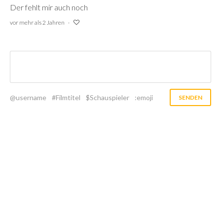
Der fehlt mir auch noch
vor mehr als 2 Jahren
@username
#Filmtitel
$Schauspieler
:emoji