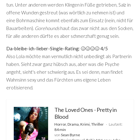
tun. Unter anderem werden Klingen in Füße getrieben, Salz in
offene Wunden gestreut (was wörtlich zu nehmen ist) und
eine Bohrmaschine kommt ebenfalls zum Einsatz (nein, nicht für
Bauarbeiten).
Gorehounds
haut das zwar nicht aus den Socken,
für alle anderen dürfte es aber schmerzhaft genug sein.
Da-bleibe-ich-lieber-Single-Rating: 🥴🥴🥴🥴 4/5
Also Lola möchte man vermutlich nicht unbedingt als Partnerin
haben. Sieht zwar ganz hübsch aus, aber was die Psyche
angeht, sieht's eher schwierig aus. Es sei denn, man findet
Wahnsinn sexy und das Fürchten ums eigene Leben
erotisierend.
The Loved Ones - Pretty in
Blood
Horror, Drama, Krimi, Thriller
Laufzeit:
84 min
von
Sean Byrne