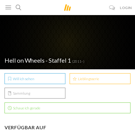
LOGIN
Hell on Wheels - Staffel 1
(2011– )
Will ich sehen
Lieblingsserie
Sammlung
Schaue ich gerade
VERFÜGBAR AUF