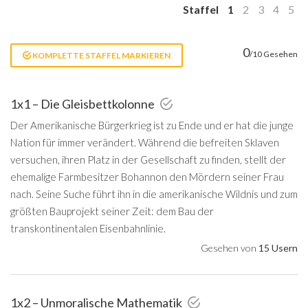
Staffel
1
2
3
4
5
0
/10 Gesehen
KOMPLETTE STAFFEL MARKIEREN
1x1 – Die Gleisbettkolonne
Der Amerikanische Bürgerkrieg ist zu Ende und er hat die junge
Nation für immer verändert. Während die befreiten Sklaven
versuchen, ihren Platz in der Gesellschaft zu finden, stellt der
ehemalige Farmbesitzer Bohannon den Mördern seiner Frau
nach. Seine Suche führt ihn in die amerikanische Wildnis und zum
größten Bauprojekt seiner Zeit: dem Bau der
transkontinentalen Eisenbahnlinie.
Gesehen von
15 Usern
1x2 – Unmoralische Mathematik