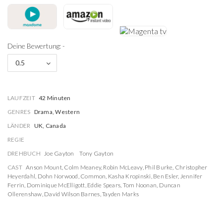
Deine Bewertung: -
0.5
LAUFZEIT
42 Minuten
GENRES
Drama, Western
LÄNDER
UK, Canada
REGIE
DREHBUCH
Joe Gayton
Tony Gayton
CAST
Anson Mount
,
Colm Meaney
,
Robin McLeavy
,
Phil Burke
,
Christopher
Heyerdahl
,
Dohn Norwood
,
Common
,
Kasha Kropinski
,
Ben Esler
,
Jennifer
Ferrin
,
Dominique McElligott
,
Eddie Spears
,
Tom Noonan
,
Duncan
Ollerenshaw
,
David Wilson Barnes
,
Tayden Marks