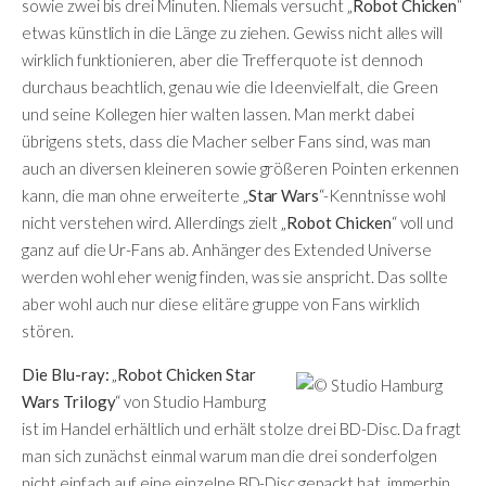
sowie zwei bis drei Minuten. Niemals versucht „
Robot Chicken
“
etwas künstlich in die Länge zu ziehen. Gewiss nicht alles will
wirklich funktionieren, aber die Trefferquote ist dennoch
durchaus beachtlich, genau wie die Ideenvielfalt, die Green
und seine Kollegen hier walten lassen. Man merkt dabei
übrigens stets, dass die Macher selber Fans sind, was man
auch an diversen kleineren sowie größeren Pointen erkennen
kann, die man ohne erweiterte „
Star Wars
“-Kenntnisse wohl
nicht verstehen wird. Allerdings zielt „
Robot Chicken
“ voll und
ganz auf die Ur-Fans ab. Anhänger des Extended Universe
werden wohl eher wenig finden, was sie anspricht. Das sollte
aber wohl auch nur diese elitäre gruppe von Fans wirklich
stören.
Die Blu-ray:
„
Robot Chicken Star
Wars Trilogy
“ von Studio Hamburg
ist im Handel erhältlich und erhält stolze drei BD-Disc. Da fragt
man sich zunächst einmal warum man die drei sonderfolgen
nicht einfach auf eine einzelne BD-Disc gepackt hat, immerhin