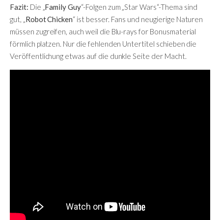
Fazit:
Die „
Family Guy
“-Folgen zum „Star Wars“-Thema sind
gut, „
Robot Chicken
“ ist besser. Fans und neugierige Naturen
müssen zugreifen, auch weil die Blu-rays for Bonusmaterial
förmlich platzen. Nur die fehlenden Untertitel schieben die
Veröffentlichung etwas auf die dunkle Seite der Macht.