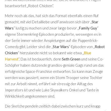
beantwortet „Robot Chicken“.
Mehr noch als das, hat sich das Format ebenfalls einen Ruf
gemacht, mit viel Detailliebe und Fanwissen sich über „
Star
Wars
“ lustig zu machen und zwar lange bevor „
Family Guy
“
eigene Sternenkrieg-Episoden produzierte, weswegen es in
der Serie immer wieder Anspielungen auf die Puppentrick-
Comedy gibt. Leider sind die „
Star Wars
“-Episoden von „
Robot
Chicken
“ hierzulande nicht so bekannt wie etwa „
Blue
Harvest
“. Das ist bedauerlich, denn
Seth Green
und seine Co-
Schöpfer haben dutzende grandios-geniale Gags rund um das
erfolgreiche Space-Franchise entworfen. So kann man Zeuge
werden was passiert, wenn ein Storm Trooper seine Tochter
mit zur Arbeit nimmt, erfährt wir stressig der Alltag des
Imperators ist und wie Luke Skywalkers Onkel und Tante in
Wirklichkeit umgekommen sind.
Die Sketche pendeln zeitlich dabei zwischen kurz und knapp