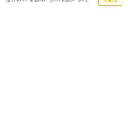
@username
#Filmtitel
$Schauspieler
:emoji