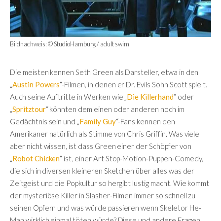
Bildnachweis: © StudioHamburg / adult swim
Die meisten kennen Seth Green als Darsteller, etwa in den
„
Austin Powers
“-Filmen, in denen er Dr. Evils Sohn Scott spielt.
Auch seine Auftritte in Werken wie „
Die Killerhand
“ oder
„
Spritztour
“ könnten dem einen oder anderen noch im
Gedächtnis sein und „
Family Guy
“-Fans kennen den
Amerikaner natürlich als Stimme von Chris Griffin. Was viele
aber nicht wissen, ist dass Green einer der Schöpfer von
„
Robot Chicken
“ ist, einer Art Stop-Motion-Puppen-Comedy,
die sich in diversen kleineren Sketchen über alles was der
Zeitgeist und die Popkultur so hergibt lustig macht. Wie kommt
der mysteriöse Killer in Slasher-Filmen immer so schnell zu
seinen Opfern und was würde passieren wenn Skeletor He-
Man wirklich einmal töten würde? Diese und andere Fragen