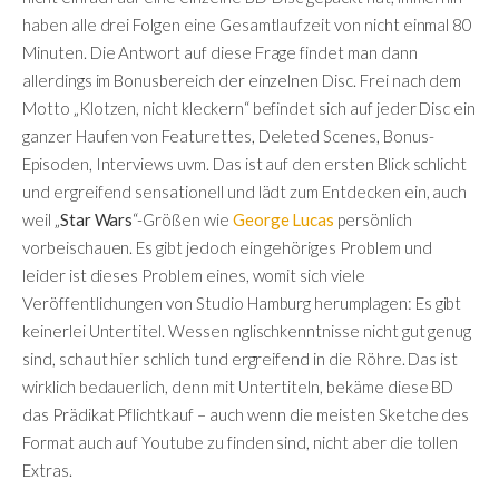
haben alle drei Folgen eine Gesamtlaufzeit von nicht einmal 80
Minuten. Die Antwort auf diese Frage findet man dann
allerdings im Bonusbereich der einzelnen Disc. Frei nach dem
Motto „Klotzen, nicht kleckern“ befindet sich auf jeder Disc ein
ganzer Haufen von Featurettes, Deleted Scenes, Bonus-
Episoden, Interviews uvm. Das ist auf den ersten Blick schlicht
und ergreifend sensationell und lädt zum Entdecken ein, auch
weil „
Star Wars
“-Größen wie
George Lucas
persönlich
vorbeischauen. Es gibt jedoch ein gehöriges Problem und
leider ist dieses Problem eines, womit sich viele
Veröffentlichungen von Studio Hamburg herumplagen: Es gibt
keinerlei Untertitel. Wessen nglischkenntnisse nicht gut genug
sind, schaut hier schlich tund ergreifend in die Röhre. Das ist
wirklich bedauerlich, denn mit Untertiteln, bekäme diese BD
das Prädikat Pflichtkauf – auch wenn die meisten Sketche des
Format auch auf Youtube zu finden sind, nicht aber die tollen
Extras.