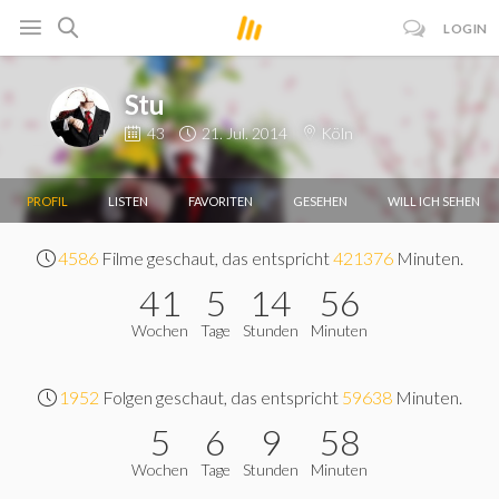
LOGIN
Stu
43
21. Jul. 2014
Köln
PROFIL
LISTEN
FAVORITEN
GESEHEN
WILL ICH SEHEN
4586
Filme geschaut, das entspricht
421376
Minuten.
41
5
14
56
Wochen
Tage
Stunden
Minuten
1952
Folgen geschaut, das entspricht
59638
Minuten.
5
6
9
58
Wochen
Tage
Stunden
Minuten