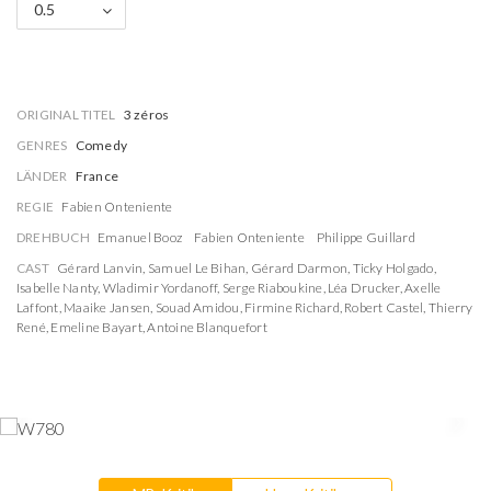
0.5
ORIGINAL TITEL
3 zéros
GENRES
Comedy
LÄNDER
France
REGIE
Fabien Onteniente
DREHBUCH
Emanuel Booz
Fabien Onteniente
Philippe Guillard
CAST
Gérard Lanvin
,
Samuel Le Bihan
,
Gérard Darmon
,
Ticky Holgado
,
Isabelle Nanty
,
Wladimir Yordanoff
,
Serge Riaboukine
,
Léa Drucker
,
Axelle
Laffont
,
Maaike Jansen
,
Souad Amidou
,
Firmine Richard
,
Robert Castel
,
Thierry
René
,
Emeline Bayart
,
Antoine Blanquefort