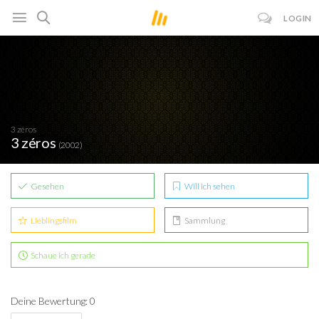
LOGIN
3 zéros
3 zéros
(2002)
Gesehen
Will ich sehen
Lieblingsfilm
Sammlung
Schaue ich gerade
Deine Bewertung: 0