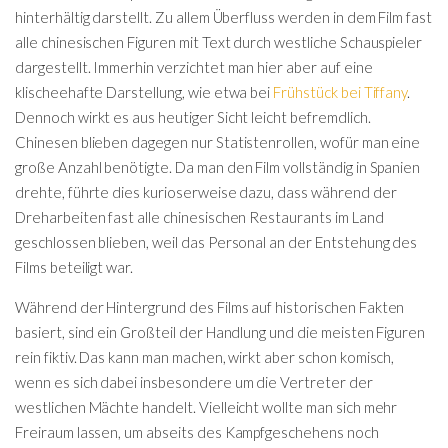
hinterhältig darstellt. Zu allem Überfluss werden in dem Film fast
alle chinesischen Figuren mit Text durch westliche Schauspieler
dargestellt. Immerhin verzichtet man hier aber auf eine
klischeehafte Darstellung, wie etwa bei
Frühstück bei Tiffany
.
Dennoch wirkt es aus heutiger Sicht leicht befremdlich.
Chinesen blieben dagegen nur Statistenrollen, wofür man eine
große Anzahl benötigte. Da man den Film vollständig in Spanien
drehte, führte dies kurioserweise dazu, dass während der
Dreharbeiten fast alle chinesischen Restaurants im Land
geschlossen blieben, weil das Personal an der Entstehung des
Films beteiligt war.
Während der Hintergrund des Films auf historischen Fakten
basiert, sind ein Großteil der Handlung und die meisten Figuren
rein fiktiv. Das kann man machen, wirkt aber schon komisch,
wenn es sich dabei insbesondere um die Vertreter der
westlichen Mächte handelt. Vielleicht wollte man sich mehr
Freiraum lassen, um abseits des Kampfgeschehens noch