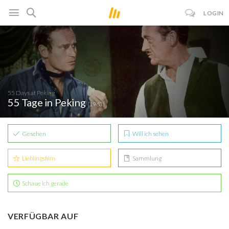
LOGIN
55 Days at Peking
55 Tage in Peking
(1963)
Gesehen
Will ich sehen
Lieblingsfilm
Sammlung
Schaue ich gerade
VERFÜGBAR AUF