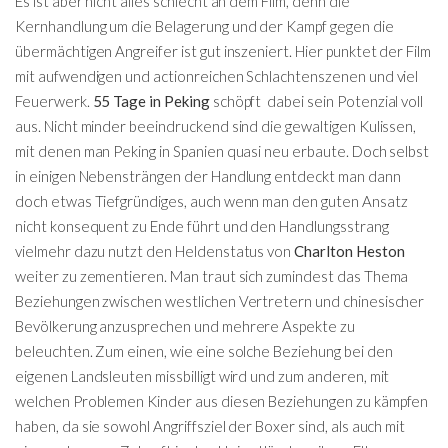
Es ist aber nicht alles schlecht an dem Film, denn die
Kernhandlung um die Belagerung und der Kampf gegen die
übermächtigen Angreifer ist gut inszeniert. Hier punktet der Film
mit aufwendigen und actionreichen Schlachtenszenen und viel
Feuerwerk.
55 Tage in Peking
schöpft dabei sein Potenzial voll
aus. Nicht minder beeindruckend sind die gewaltigen Kulissen,
mit denen man Peking in Spanien quasi neu erbaute. Doch selbst
in einigen Nebensträngen der Handlung entdeckt man dann
doch etwas Tiefgründiges, auch wenn man den guten Ansatz
nicht konsequent zu Ende führt und den Handlungsstrang
vielmehr dazu nutzt den Heldenstatus von
Charlton Heston
weiter zu zementieren. Man traut sich zumindest das Thema
Beziehungen zwischen westlichen Vertretern und chinesischer
Bevölkerung anzusprechen und mehrere Aspekte zu
beleuchten. Zum einen, wie eine solche Beziehung bei den
eigenen Landsleuten missbilligt wird und zum anderen, mit
welchen Problemen Kinder aus diesen Beziehungen zu kämpfen
haben, da sie sowohl Angriffsziel der Boxer sind, als auch mit