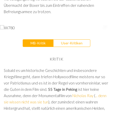
Übermacht der Boxer bis zum Eintreffen der nahenden
Befreiungsarmee zu trotzen.
MB-Kritik
User-Kritiken
KRITIK
Sobald es um historische Geschichten und insbesondere
Kriegsfilme geht, dann triefen Hollywoodfilme meistens nur so
vor Patriotismus und es ist in der Regel von vornherein klar, wer
die Guten in dem Film sind.
55 Tage in Peking
ist hier keine
Ausnahme, denn der Monumentalfilm von
Nicholas Ray
(
... denn
sie wissen nicht was sie tun
), der zumindest einen wahren
Hintergrund hat, stellt natürlich einen amerikanischen Helden,