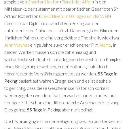
gespielt von
Charlton Heston
(
Planet der Affen
) in den
Mittelpunkt, der zusammen mit dem britischen Gesandten Sir
Arthur Robertson (
David Niven
,
In 80 Tagen um die Welt
)
heroisch das Diplomatenviertel von Peking vor den
aufrührerischen Chinesen schützt. Dabei zeigt der Film einen
ähnlichen Pathos und eine vergleichbare Theatralik, wie etwa
John Waynes
einige Jahre zuvor erschienener Film
Alamo
. In
beiden Werken müssen sich die zahlenmäßig und
waffentechnisch deutlich unterlegenen heldenhaften Kämpfer
einer Belagerung erwehren, in der Hoffnung, bald durch
heranrückende Verstärkung gerettet zu werden.
55 Tage in
Peking
basiert auf wahren Ereignissen und es ist deshalb
folgerichtig, dass diese Geschehnisse historisch korrekt
wiedergegeben werden. Doch erwartet man zumindest aus
heutiger Sicht schon eine differenzierte Auseinandersetzung.
Dies gelingt
55 Tage in Peking
aber nur bedingt.
Doch worum ging es bei der Belagerung des Diplomatenviertels
von Peking? Ausgangspunkt war der sog. Boxeraufstand. Dabei