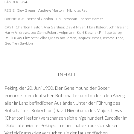
LÄNDER
USA
REGIE
Guy Green
Andrew Marton
Nicholas Ray
DREHBUCH
Bernard Gordon
Philip Yordan
Robert Hamer
CAST
Charlton Heston
,
Ava Gardner
,
David Niven
,
Flora Robson
,
John Ireland
,
Harry Andrews
,
Leo Genn
,
Robert Helpmann
,
Kurt Kasznar
,
Philippe Leroy
,
Paul Lukas
,
Elizabeth Sellars
,
Massimo Serato
,
Jacques Sernas
,
Jerome Thor
,
Geoffrey Bayldon
INHALT
Peking, der 20. Juni 1900. Der Geheimbund der Boxer
ermordet den deutschen Botschafter und fordert den Abzug
aller im Land befindlichen Ausländer. Unter der Führung des
Botschafters Robertson (David Niven) und des Majors Lewis
(Charlton Heston) verschanzen sich einige hundert Europäer im
Diplomatenviertel Pekings. In einem nahezu aussichtslosen
Verteidigungskrieg versuchen sie der tausendfachen