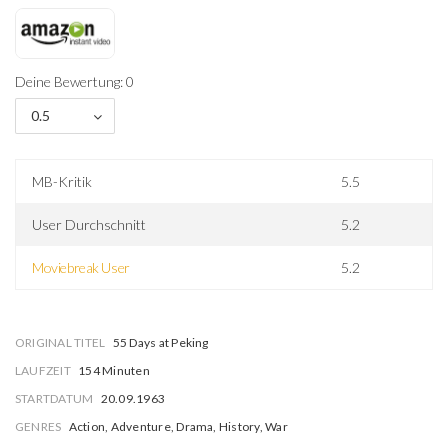
Deine Bewertung: 0
0.5
MB-Kritik
5.5
User Durchschnitt
5.2
Moviebreak User
5.2
ORIGINAL TITEL
55 Days at Peking
LAUFZEIT
154 Minuten
STARTDATUM
20.09.1963
GENRES
Action, Adventure, Drama, History, War