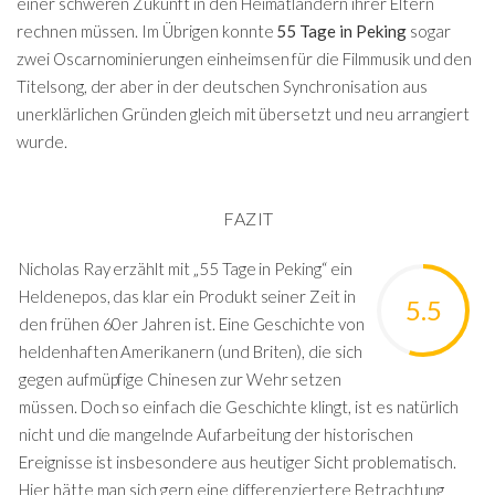
einer schweren Zukunft in den Heimatländern ihrer Eltern
rechnen müssen. Im Übrigen konnte
55 Tage in Peking
sogar
zwei Oscarnominierungen einheimsen für die Filmmusik und den
Titelsong, der aber in der deutschen Synchronisation aus
unerklärlichen Gründen gleich mit übersetzt und neu arrangiert
wurde.
FAZIT
Nicholas Ray erzählt mit „55 Tage in Peking“ ein
Heldenepos, das klar ein Produkt seiner Zeit in
5.5
den frühen 60er Jahren ist. Eine Geschichte von
heldenhaften Amerikanern (und Briten), die sich
gegen aufmüpfige Chinesen zur Wehr setzen
müssen. Doch so einfach die Geschichte klingt, ist es natürlich
nicht und die mangelnde Aufarbeitung der historischen
Ereignisse ist insbesondere aus heutiger Sicht problematisch.
Hier hätte man sich gern eine differenziertere Betrachtung