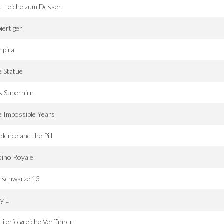
e Leiche zum Dessert
iertiger
mpira
 Statue
s Superhirn
 Impossible Years
dence and the Pill
sino Royale
e schwarze 13
y L
i erfolgreiche Verführer