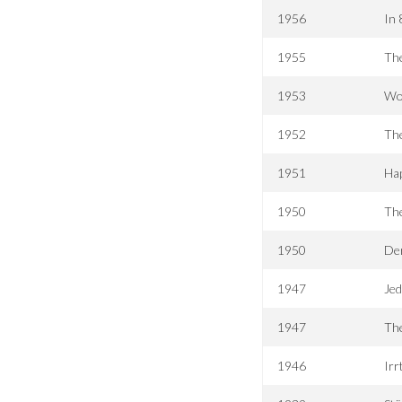
1956
In 
1955
The
1953
Wol
1952
Th
1951
Ha
1950
The
1950
Der
1947
Jed
1947
Th
1946
Irr