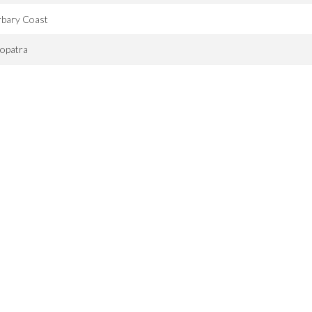
rbary Coast
eopatra