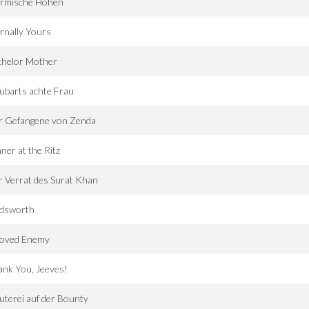
ürmische Höhen
rnally Yours
chelor Mother
ubarts achte Frau
r Gefangene von Zenda
ner at the Ritz
 Verrat des Surat Khan
dsworth
loved Enemy
nk You, Jeeves!
terei auf der Bounty