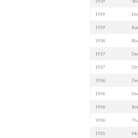
1939
St
1939
Ete
1939
Ba
1938
Bla
1937
De
1937
Din
1936
Der
1936
Do
1936
Be
1936
Tha
1935
Meu