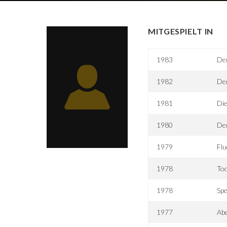
MITGESPIELT IN
1983
Der
1982
Der
1981
Di
1980
Der
1979
Flu
1978
Tod
1978
Spe
1977
Abe