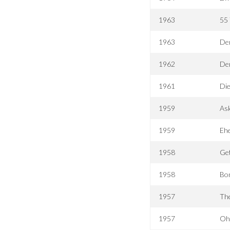
1963
55 
1963
De
1962
De
1961
Di
1959
Ask
1959
Eh
1958
Get
1958
Bon
1957
The
1957
Oh