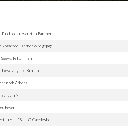
 Fluch des rosaroten Panthers
 Rosarote Panther wird gejagt
e Seewölfe kommen
 Löwe zeigt die Krallen
cht nach Athena
 auf dem Nil
ed Fever
nteuer auf Schloß Candleshoe