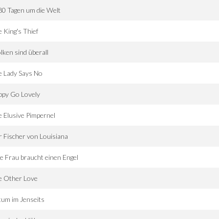
80 Tagen um die Welt
 King's Thief
ken sind überall
e Lady Says No
ppy Go Lovely
 Elusive Pimpernel
 Fischer von Louisiana
e Frau braucht einen Engel
e Other Love
tum im Jenseits