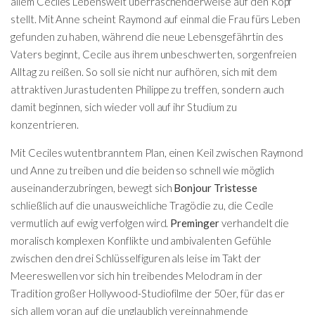
allem Ceciles Lebenswelt überraschenderweise auf den Kopf
stellt. Mit Anne scheint Raymond auf einmal die Frau fürs Leben
gefunden zu haben, während die neue Lebensgefährtin des
Vaters beginnt, Cecile aus ihrem unbeschwerten, sorgenfreien
Alltag zu reißen. So soll sie nicht nur aufhören, sich mit dem
attraktiven Jurastudenten Philippe zu treffen, sondern auch
damit beginnen, sich wieder voll auf ihr Studium zu
konzentrieren.
Mit Ceciles wutentbranntem Plan, einen Keil zwischen Raymond
und Anne zu treiben und die beiden so schnell wie möglich
auseinanderzubringen, bewegt sich
Bonjour Tristesse
schließlich auf die unausweichliche Tragödie zu, die Cecile
vermutlich auf ewig verfolgen wird.
Preminger
verhandelt die
moralisch komplexen Konflikte und ambivalenten Gefühle
zwischen den drei Schlüsselfiguren als leise im Takt der
Meereswellen vor sich hin treibendes Melodram in der
Tradition großer Hollywood-Studiofilme der 50er, für das er
sich allem voran auf die unglaublich vereinnahmende