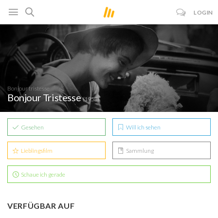
LOGIN
Bonjour tristesse
Bonjour Tristesse
(1958)
Gesehen
Will ich sehen
Lieblingsfilm
Sammlung
Schaue ich gerade
VERFÜGBAR AUF