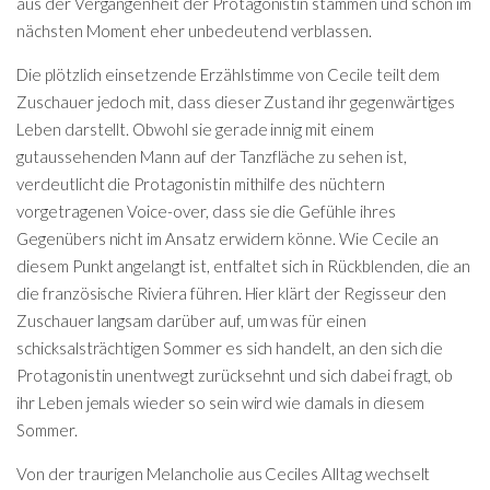
aus der Vergangenheit der Protagonistin stammen und schon im
nächsten Moment eher unbedeutend verblassen.
Die plötzlich einsetzende Erzählstimme von Cecile teilt dem
Zuschauer jedoch mit, dass dieser Zustand ihr gegenwärtiges
Leben darstellt. Obwohl sie gerade innig mit einem
gutaussehenden Mann auf der Tanzfläche zu sehen ist,
verdeutlicht die Protagonistin mithilfe des nüchtern
vorgetragenen Voice-over, dass sie die Gefühle ihres
Gegenübers nicht im Ansatz erwidern könne. Wie Cecile an
diesem Punkt angelangt ist, entfaltet sich in Rückblenden, die an
die französische Riviera führen. Hier klärt der Regisseur den
Zuschauer langsam darüber auf, um was für einen
schicksalsträchtigen Sommer es sich handelt, an den sich die
Protagonistin unentwegt zurücksehnt und sich dabei fragt, ob
ihr Leben jemals wieder so sein wird wie damals in diesem
Sommer.
Von der traurigen Melancholie aus Ceciles Alltag wechselt