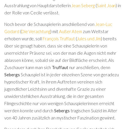
Ausstrahlung von Hauptdarstellerin
Jean Seberg
(
Saint Joan
) in
der Rolle von Cecile verlässt.
Noch bevor die Schauspielerin anschließend von
Jean-Luc
Godard
(
Die Verachtung
) mit
Außer Atem
zum Weltstar
erhoben wurde, soll
François Truffaut
(
Jules und Jim
) bereits
über sie gesagt haben, dass sie eine Schauspielerin von
unerreichter Präsenz sei, von der man die Augen nicht mehr
ablassen könne, sobald sie auf der Bildfläche erscheint. Als
Zuschauer kann man sich
Truffaut
nur anschließen, denn
Sebergs
Schauspiel ist in jeder einzelnen Szene von geradezu
hypnotischer Kraft. In ihrem Auftreten vereinen sich
jugendlicher Leichtsinn und divenhafte Grazie zu einer
unwiderstehlichen Ausstrahlung, die in der gesamten
Filmgeschichte nur von wenigen Schauspielerinnen erreicht
werden konnte und durch
Sebergs
tragischen Suizid im Alter
von 40 Jahren zusätzlich an mystischer Faszination gewinnt.