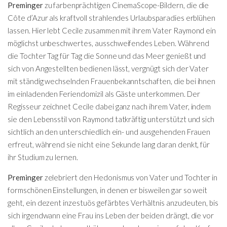
Preminger
zu farbenprächtigen CinemaScope-Bildern, die die
Côte d’Azur als kraftvoll strahlendes Urlaubsparadies erblühen
lassen. Hier lebt Cecile zusammen mit ihrem Vater Raymond ein
möglichst unbeschwertes, ausschweifendes Leben. Während
die Tochter Tag für Tag die Sonne und das Meer genießt und
sich von Angestellten bedienen lässt, vergnügt sich der Vater
mit ständig wechselnden Frauenbekanntschaften, die bei ihnen
im einladenden Feriendomizil als Gäste unterkommen. Der
Regisseur zeichnet Cecile dabei ganz nach ihrem Vater, indem
sie den Lebensstil von Raymond tatkräftig unterstützt und sich
sichtlich an den unterschiedlich ein- und ausgehenden Frauen
erfreut, während sie nicht eine Sekunde lang daran denkt, für
ihr Studium zu lernen.
Preminger
zelebriert den Hedonismus von Vater und Tochter in
formschönen Einstellungen, in denen er bisweilen gar so weit
geht, ein dezent inzestuös gefärbtes Verhältnis anzudeuten, bis
sich irgendwann eine Frau ins Leben der beiden drängt, die vor