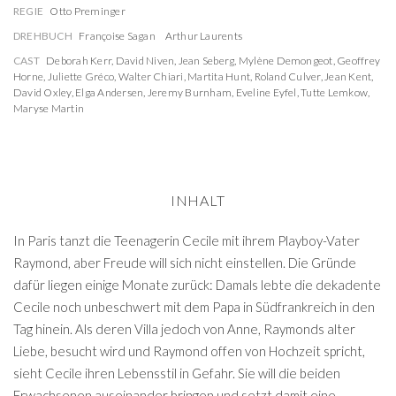
REGIE
Otto Preminger
DREHBUCH
Françoise Sagan
Arthur Laurents
CAST
Deborah Kerr
,
David Niven
,
Jean Seberg
,
Mylène Demongeot
,
Geoffrey
Horne
,
Juliette Gréco
,
Walter Chiari
,
Martita Hunt
,
Roland Culver
,
Jean Kent
,
David Oxley
,
Elga Andersen
,
Jeremy Burnham
,
Eveline Eyfel
,
Tutte Lemkow
,
Maryse Martin
INHALT
In Paris tanzt die Teenagerin Cecile mit ihrem Playboy-Vater
Raymond, aber Freude will sich nicht einstellen. Die Gründe
dafür liegen einige Monate zurück: Damals lebte die dekadente
Cecile noch unbeschwert mit dem Papa in Südfrankreich in den
Tag hinein. Als deren Villa jedoch von Anne, Raymonds alter
Liebe, besucht wird und Raymond offen von Hochzeit spricht,
sieht Cecile ihren Lebensstil in Gefahr. Sie will die beiden
Erwachsenen auseinander bringen und setzt damit eine