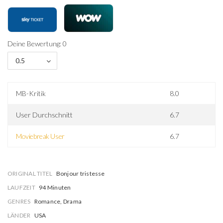
Deine Bewertung: 0
0.5
MB-Kritik
8.0
User Durchschnitt
6.7
Moviebreak User
6.7
ORIGINAL TITEL
Bonjour tristesse
LAUFZEIT
94 Minuten
GENRES
Romance, Drama
LÄNDER
USA