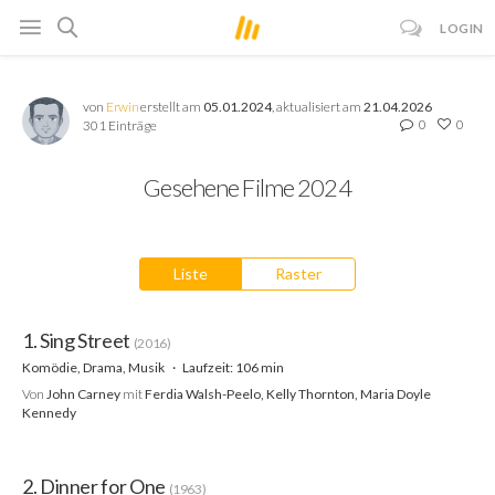
LOGIN
von
Erwin
erstellt am
05.01.2024
, aktualisiert am
21.04.2026
0
0
301 Einträge
Gesehene Filme 2024
Liste
Raster
1. Sing Street
(2016)
Komödie, Drama, Musik
Laufzeit: 106 min
Von
John Carney
mit
Ferdia Walsh-Peelo, Kelly Thornton, Maria Doyle
Kennedy
2. Dinner for One
(1963)