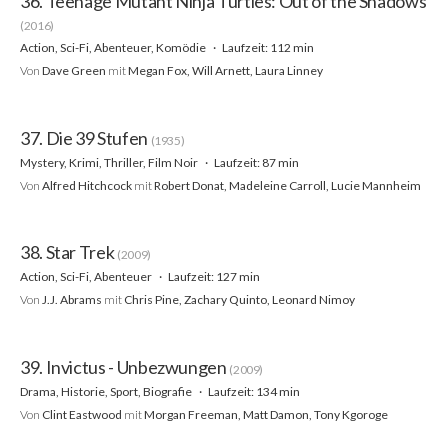
36. Teenage Mutant Ninja Turtles: Out of the Shadows
(2016)
Action, Sci-Fi, Abenteuer, Komödie
Laufzeit: 112 min
Von
Dave Green
mit
Megan Fox, Will Arnett, Laura Linney
37. Die 39 Stufen
(1935)
Mystery, Krimi, Thriller, Film Noir
Laufzeit: 87 min
Von
Alfred Hitchcock
mit
Robert Donat, Madeleine Carroll, Lucie Mannheim
38. Star Trek
(2009)
Action, Sci-Fi, Abenteuer
Laufzeit: 127 min
Von
J.J. Abrams
mit
Chris Pine, Zachary Quinto, Leonard Nimoy
39. Invictus - Unbezwungen
(2009)
Drama, Historie, Sport, Biografie
Laufzeit: 134 min
Von
Clint Eastwood
mit
Morgan Freeman, Matt Damon, Tony Kgoroge