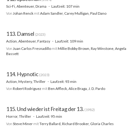
Sci-Fi, Abenteuer, Drama
Laufzeit: 107 min
Von
Johan Renck
mit
Adam Sandler, Carey Mulligan, Paul Dano
113. Damsel
(2023)
Action, Abenteuer, Fantasy
Laufzeit: 109 min
Von
Juan Carlos Fresnadillo
mit
Millie Bobby Brown, Ray Winstone, Angela
Bassett
114. Hypnotic
(2023)
Action, Mystery, Thriller
Laufzeit: 93 min
Von
Robert Rodriguez
mit
Ben Affleck, Alice Braga, J. D. Pardo
115. Und wieder ist Freitag der 13.
(1982)
Horror, Thriller
Laufzeit: 95 min
Von
Steve Miner
mit
Terry Ballard, Richard Brooker, Gloria Charles