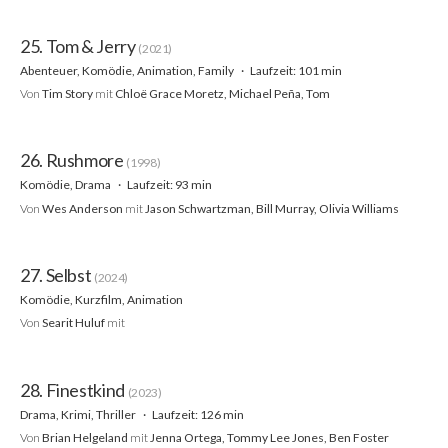
25. Tom & Jerry
(2021)
Abenteuer, Komödie, Animation, Family
Laufzeit: 101 min
Von
Tim Story
mit
Chloë Grace Moretz, Michael Peña, Tom
26. Rushmore
(1998)
Komödie, Drama
Laufzeit: 93 min
Von
Wes Anderson
mit
Jason Schwartzman, Bill Murray, Olivia Williams
27. Selbst
(2024)
Komödie, Kurzfilm, Animation
Von
Searit Huluf
mit
28. Finestkind
(2023)
Drama, Krimi, Thriller
Laufzeit: 126 min
Von
Brian Helgeland
mit
Jenna Ortega, Tommy Lee Jones, Ben Foster