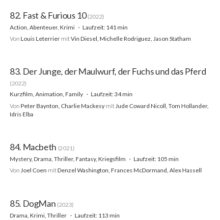
82. Fast & Furious 10
(2022)
Action, Abenteuer, Krimi
Laufzeit: 141 min
Von
Louis Leterrier
mit
Vin Diesel, Michelle Rodriguez, Jason Statham
83. Der Junge, der Maulwurf, der Fuchs und das Pferd
(2022)
Kurzfilm, Animation, Family
Laufzeit: 34 min
Von
Peter Baynton, Charlie Mackesy
mit
Jude Coward Nicoll, Tom Hollander,
Idris Elba
84. Macbeth
(2021)
Mystery, Drama, Thriller, Fantasy, Kriegsfilm
Laufzeit: 105 min
Von
Joel Coen
mit
Denzel Washington, Frances McDormand, Alex Hassell
85. DogMan
(2023)
Drama, Krimi, Thriller
Laufzeit: 113 min