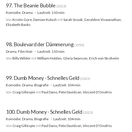
97. The Beanie Bubble
(2023)
Komödie, Drama
Laufzeit: 110 min
Von
Kristin Gore, Damian Kulash
mit
Sarah Snook, Geraldine Viswanathan,
Elizabeth Banks
98. Boulevard der Dämmerung
(1950)
Drama, Film Noir
Laufzeit: 110 min
Von
Billy Wilder
mit
William Holden, Gloria Swanson, Erich von Stroheim
99. Dumb Money - Schnelles Geld
(2023)
Komödie, Drama, Biografie
Laufzeit: 104 min
Von
Craig Gillespie
mit
Paul Dano, Pete Davidson, Vincent D'Onofrio
100. Dumb Money - Schnelles Geld
(2023)
Komödie, Drama, Biografie
Laufzeit: 104 min
Von
Craig Gillespie
mit
Paul Dano, Pete Davidson, Vincent D'Onofrio