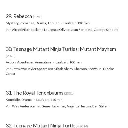
29. Rebecca
(1940)
Mystery, Romanze, Drama, Thriller
Laufzeit: 130 min
Von
Alfred Hitchcock
mit
Laurence Olivier, Joan Fontaine, George Sanders
30. Teenage Mutant Ninja Turtles: Mutant Mayhem
(2023)
Action, Abenteuer, Animation
Laufzeit: 100 min
Von
Jeff Rowe, Kyler Spears
mit
Micah Abbey, Shamon Brown Jr., Nicolas
Cantu
31. The Royal Tenenbaums
(2001)
Komödie, Drama
Laufzeit: 110 min
Von
Wes Anderson
mit
Gene Hackman, Anjelica Huston, Ben Stiller
32. Teenage Mutant Ninja Turtles
(2014)