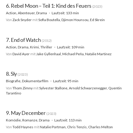
6. Rebel Moon – Teil 1: Kind des Feuers
(2023)
Action, Abenteuer, Drama
Laufzeit: 133 min
Von
Zack Snyder
mit
Sofia Boutella, Djimon Hounsou, Ed Skrein
7. End of Watch
(2012)
Action, Drama, Krimi, Thriller
Laufzeit: 109 min
Von
David Ayer
mit
Jake Gyllenhaal, Michael Peña, Natalie Martinez
8. Sly
(2023)
Biografie, Dokumentarfilm
Laufzeit: 95 min
Von
Thom Zimny
mit
Sylvester Stallone, Arnold Schwarzenegger, Quentin
Tarantino
9. May December
(2023)
Komödie, Romanze, Drama
Laufzeit: 113 min
Von
Todd Haynes
mit
Natalie Portman, Chris Tenzis, Charles Melton