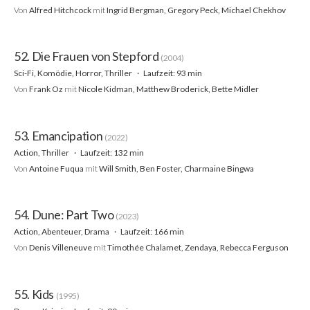
Von
Alfred Hitchcock
mit
Ingrid Bergman, Gregory Peck, Michael Chekhov
52. Die Frauen von Stepford
(2004)
Sci-Fi, Komödie, Horror, Thriller
Laufzeit: 93 min
Von
Frank Oz
mit
Nicole Kidman, Matthew Broderick, Bette Midler
53. Emancipation
(2022)
Action, Thriller
Laufzeit: 132 min
Von
Antoine Fuqua
mit
Will Smith, Ben Foster, Charmaine Bingwa
54. Dune: Part Two
(2023)
Action, Abenteuer, Drama
Laufzeit: 166 min
Von
Denis Villeneuve
mit
Timothée Chalamet, Zendaya, Rebecca Ferguson
55. Kids
(1995)