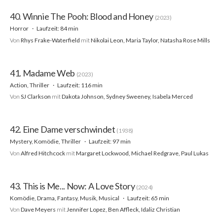
40. Winnie The Pooh: Blood and Honey
(2023)
Horror
Laufzeit: 84 min
Von
Rhys Frake-Waterfield
mit
Nikolai Leon, Maria Taylor, Natasha Rose Mills
41. Madame Web
(2023)
Action, Thriller
Laufzeit: 116 min
Von
SJ Clarkson
mit
Dakota Johnson, Sydney Sweeney, Isabela Merced
42. Eine Dame verschwindet
(1938)
Mystery, Komödie, Thriller
Laufzeit: 97 min
Von
Alfred Hitchcock
mit
Margaret Lockwood, Michael Redgrave, Paul Lukas
43. This is Me... Now: A Love Story
(2024)
Komödie, Drama, Fantasy, Musik, Musical
Laufzeit: 65 min
Von
Dave Meyers
mit
Jennifer Lopez, Ben Affleck, Idaliz Christian