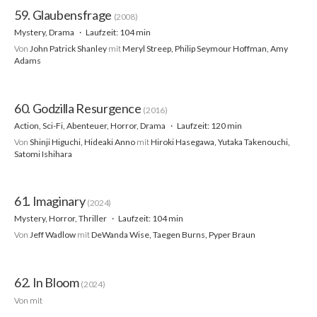
59. Glaubensfrage
(2008)
Mystery, Drama
Laufzeit: 104 min
Von
John Patrick Shanley
mit
Meryl Streep, Philip Seymour Hoffman, Amy
Adams
60. Godzilla Resurgence
(2016)
Action, Sci-Fi, Abenteuer, Horror, Drama
Laufzeit: 120 min
Von
Shinji Higuchi, Hideaki Anno
mit
Hiroki Hasegawa, Yutaka Takenouchi,
Satomi Ishihara
61. Imaginary
(2024)
Mystery, Horror, Thriller
Laufzeit: 104 min
Von
Jeff Wadlow
mit
DeWanda Wise, Taegen Burns, Pyper Braun
62. In Bloom
(2024)
Von
mit