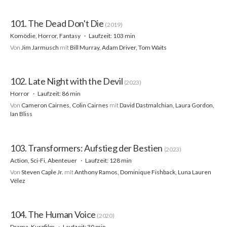
101. The Dead Don't Die
(2019)
Komödie, Horror, Fantasy
Laufzeit: 103 min
Von
Jim Jarmusch
mit
Bill Murray, Adam Driver, Tom Waits
102. Late Night with the Devil
(2023)
Horror
Laufzeit: 86 min
Von
Cameron Cairnes, Colin Cairnes
mit
David Dastmalchian, Laura Gordon,
Ian Bliss
103. Transformers: Aufstieg der Bestien
(2023)
Action, Sci-Fi, Abenteuer
Laufzeit: 128 min
Von
Steven Caple Jr.
mit
Anthony Ramos, Dominique Fishback, Luna Lauren
Vélez
104. The Human Voice
(2020)
Drama, Kurzfilm
Laufzeit: 30 min