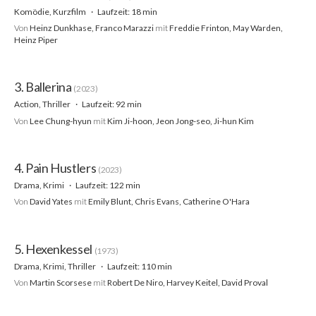
Komödie, Kurzfilm
Laufzeit: 18 min
Von
Heinz Dunkhase, Franco Marazzi
mit
Freddie Frinton, May Warden,
Heinz Piper
3. Ballerina
(2023)
Action, Thriller
Laufzeit: 92 min
Von
Lee Chung-hyun
mit
Kim Ji-hoon, Jeon Jong-seo, Ji-hun Kim
4. Pain Hustlers
(2023)
Drama, Krimi
Laufzeit: 122 min
Von
David Yates
mit
Emily Blunt, Chris Evans, Catherine O'Hara
5. Hexenkessel
(1973)
Drama, Krimi, Thriller
Laufzeit: 110 min
Von
Martin Scorsese
mit
Robert De Niro, Harvey Keitel, David Proval