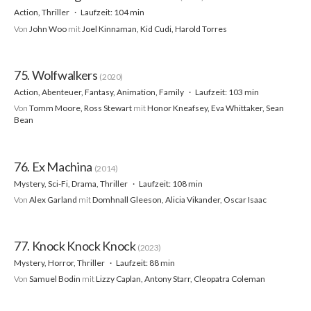
Action, Thriller
Laufzeit: 104 min
Von
John Woo
mit
Joel Kinnaman, Kid Cudi, Harold Torres
75. Wolfwalkers
(2020)
Action, Abenteuer, Fantasy, Animation, Family
Laufzeit: 103 min
Von
Tomm Moore, Ross Stewart
mit
Honor Kneafsey, Eva Whittaker, Sean
Bean
76. Ex Machina
(2014)
Mystery, Sci-Fi, Drama, Thriller
Laufzeit: 108 min
Von
Alex Garland
mit
Domhnall Gleeson, Alicia Vikander, Oscar Isaac
77. Knock Knock Knock
(2023)
Mystery, Horror, Thriller
Laufzeit: 88 min
Von
Samuel Bodin
mit
Lizzy Caplan, Antony Starr, Cleopatra Coleman