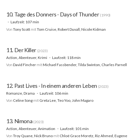
10. Tage des Donners - Days of Thunder
(1990)
Laufzeit: 107 min
Von
Tony Scott
mit
Tom Cruise, Robert Duvall, Nicole Kidman
11. Der Killer
(2023)
Action, Abenteuer, Krimi
Laufzeit: 118 min
Von
David Fincher
mit
Michael Fassbender, Tilda Swinton, Charles Parnell
12. Past Lives - In einem anderen Leben
(2023)
Romanze, Drama
Laufzeit: 106 min
Von
Celine Song
mit
Greta Lee, Teo Yoo, John Magaro
13. Nimona
(2023)
Action, Abenteuer, Animation
Laufzeit: 101 min
Von
Troy Quane, Nick Bruno
mit
Chloë Grace Moretz, Riz Ahmed, Eugene