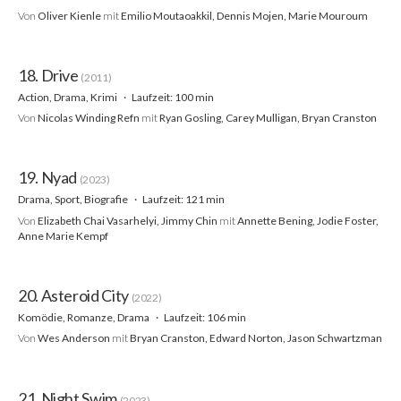
Von
Oliver Kienle
mit
Emilio Moutaoakkil, Dennis Mojen, Marie Mouroum
18. Drive
(2011)
Action, Drama, Krimi
Laufzeit: 100 min
Von
Nicolas Winding Refn
mit
Ryan Gosling, Carey Mulligan, Bryan Cranston
19. Nyad
(2023)
Drama, Sport, Biografie
Laufzeit: 121 min
Von
Elizabeth Chai Vasarhelyi, Jimmy Chin
mit
Annette Bening, Jodie Foster,
Anne Marie Kempf
20. Asteroid City
(2022)
Komödie, Romanze, Drama
Laufzeit: 106 min
Von
Wes Anderson
mit
Bryan Cranston, Edward Norton, Jason Schwartzman
21. Night Swim
(2023)