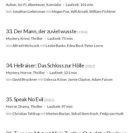
Action, Sci-Fi, Abenteuer, Komödie
Laufzeit: 101 min
Von
Jonathan Liebesman
mit
Megan Fox, Will Arnett, William Fichtner
33. Der Mann, der zuviel wusste
(1934)
Mystery, Krimi, Thriller
Laufzeit: 75 min
Von
Alfred Hitchcock
mit
Leslie Banks, Edna Best, Peter Lorre
34. Hellraiser: Das Schloss zur Hölle
(2022)
Mystery, Horror, Thriller
Laufzeit: 121 min
Von
David Bruckner
mit
Odessa A'zion, Jamie Clayton, Adam Faison
35. Speak No Evil
(2022)
Horror, Drama, Thriller
Laufzeit: 97 min
Von
Christian Tafdrup
mit
Morten Burian, Sidsel Siem Koch, Fedja van Huêt