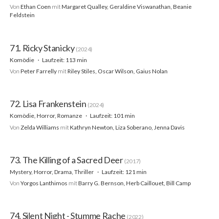
Von
Ethan Coen
mit
Margaret Qualley, Geraldine Viswanathan, Beanie
Feldstein
71. Ricky Stanicky
(2024)
Komödie
Laufzeit: 113 min
Von
Peter Farrelly
mit
Riley Stiles, Oscar Wilson, Gaius Nolan
72. Lisa Frankenstein
(2024)
Komödie, Horror, Romanze
Laufzeit: 101 min
Von
Zelda Williams
mit
Kathryn Newton, Liza Soberano, Jenna Davis
73. The Killing of a Sacred Deer
(2017)
Mystery, Horror, Drama, Thriller
Laufzeit: 121 min
Von
Yorgos Lanthimos
mit
Barry G. Bernson, Herb Caillouet, Bill Camp
74. Silent Night - Stumme Rache
(2022)