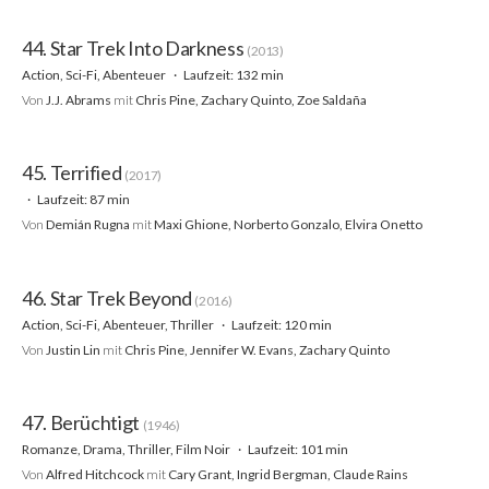
44. Star Trek Into Darkness
(2013)
Action, Sci-Fi, Abenteuer
Laufzeit: 132 min
Von
J.J. Abrams
mit
Chris Pine, Zachary Quinto, Zoe Saldaña
45. Terrified
(2017)
Laufzeit: 87 min
Von
Demián Rugna
mit
Maxi Ghione, Norberto Gonzalo, Elvira Onetto
46. Star Trek Beyond
(2016)
Action, Sci-Fi, Abenteuer, Thriller
Laufzeit: 120 min
Von
Justin Lin
mit
Chris Pine, Jennifer W. Evans, Zachary Quinto
47. Berüchtigt
(1946)
Romanze, Drama, Thriller, Film Noir
Laufzeit: 101 min
Von
Alfred Hitchcock
mit
Cary Grant, Ingrid Bergman, Claude Rains