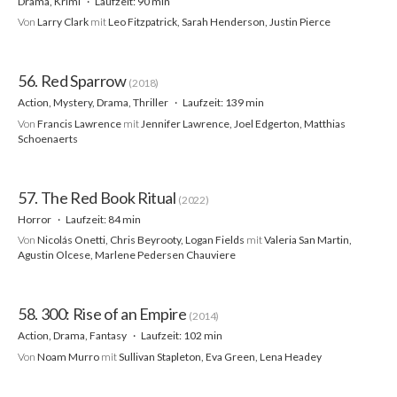
Drama, Krimi
Laufzeit: 90 min
Von
Larry Clark
mit
Leo Fitzpatrick, Sarah Henderson, Justin Pierce
56. Red Sparrow
(2018)
Action, Mystery, Drama, Thriller
Laufzeit: 139 min
Von
Francis Lawrence
mit
Jennifer Lawrence, Joel Edgerton, Matthias
Schoenaerts
57. The Red Book Ritual
(2022)
Horror
Laufzeit: 84 min
Von
Nicolás Onetti, Chris Beyrooty, Logan Fields
mit
Valeria San Martin,
Agustin Olcese, Marlene Pedersen Chauviere
58. 300: Rise of an Empire
(2014)
Action, Drama, Fantasy
Laufzeit: 102 min
Von
Noam Murro
mit
Sullivan Stapleton, Eva Green, Lena Headey