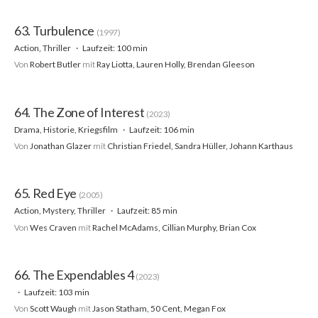
63. Turbulence
(1997)
Action, Thriller
Laufzeit: 100 min
Von
Robert Butler
mit
Ray Liotta, Lauren Holly, Brendan Gleeson
64. The Zone of Interest
(2023)
Drama, Historie, Kriegsfilm
Laufzeit: 106 min
Von
Jonathan Glazer
mit
Christian Friedel, Sandra Hüller, Johann Karthaus
65. Red Eye
(2005)
Action, Mystery, Thriller
Laufzeit: 85 min
Von
Wes Craven
mit
Rachel McAdams, Cillian Murphy, Brian Cox
66. The Expendables 4
(2023)
Laufzeit: 103 min
Von
Scott Waugh
mit
Jason Statham, 50 Cent, Megan Fox