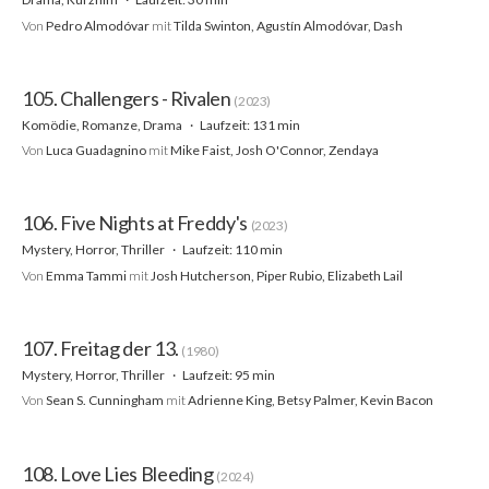
Von
Pedro Almodóvar
mit
Tilda Swinton, Agustín Almodóvar, Dash
105. Challengers - Rivalen
(2023)
Komödie, Romanze, Drama
Laufzeit: 131 min
Von
Luca Guadagnino
mit
Mike Faist, Josh O'Connor, Zendaya
106. Five Nights at Freddy's
(2023)
Mystery, Horror, Thriller
Laufzeit: 110 min
Von
Emma Tammi
mit
Josh Hutcherson, Piper Rubio, Elizabeth Lail
107. Freitag der 13.
(1980)
Mystery, Horror, Thriller
Laufzeit: 95 min
Von
Sean S. Cunningham
mit
Adrienne King, Betsy Palmer, Kevin Bacon
108. Love Lies Bleeding
(2024)