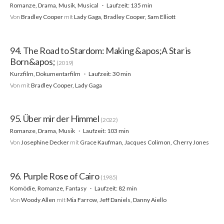
Romanze, Drama, Musik, Musical
Laufzeit: 135 min
Von
Bradley Cooper
mit
Lady Gaga, Bradley Cooper, Sam Elliott
94. The Road to Stardom: Making &apos;A Star is
Born&apos;
(2019)
Kurzfilm, Dokumentarfilm
Laufzeit: 30 min
Von
mit
Bradley Cooper, Lady Gaga
95. Über mir der Himmel
(2022)
Romanze, Drama, Musik
Laufzeit: 103 min
Von
Josephine Decker
mit
Grace Kaufman, Jacques Colimon, Cherry Jones
96. Purple Rose of Cairo
(1985)
Komödie, Romanze, Fantasy
Laufzeit: 82 min
Von
Woody Allen
mit
Mia Farrow, Jeff Daniels, Danny Aiello