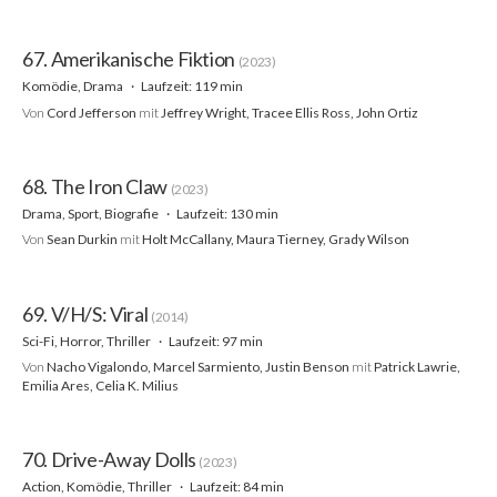
67. Amerikanische Fiktion
(2023)
Komödie, Drama
Laufzeit: 119 min
Von
Cord Jefferson
mit
Jeffrey Wright, Tracee Ellis Ross, John Ortiz
68. The Iron Claw
(2023)
Drama, Sport, Biografie
Laufzeit: 130 min
Von
Sean Durkin
mit
Holt McCallany, Maura Tierney, Grady Wilson
69. V/H/S: Viral
(2014)
Sci-Fi, Horror, Thriller
Laufzeit: 97 min
Von
Nacho Vigalondo, Marcel Sarmiento, Justin Benson
mit
Patrick Lawrie,
Emilia Ares, Celia K. Milius
70. Drive-Away Dolls
(2023)
Action, Komödie, Thriller
Laufzeit: 84 min