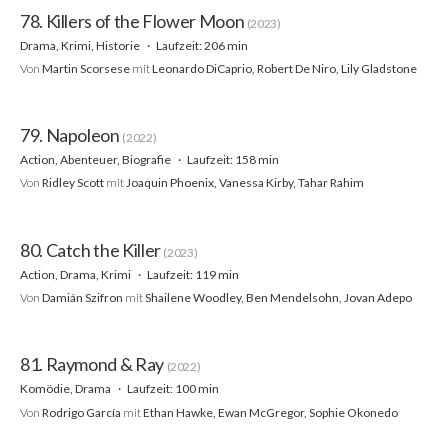
78. Killers of the Flower Moon
(2023)
Drama, Krimi, Historie
Laufzeit: 206 min
Von
Martin Scorsese
mit
Leonardo DiCaprio, Robert De Niro, Lily Gladstone
79. Napoleon
(2022)
Action, Abenteuer, Biografie
Laufzeit: 158 min
Von
Ridley Scott
mit
Joaquin Phoenix, Vanessa Kirby, Tahar Rahim
80. Catch the Killer
(2023)
Action, Drama, Krimi
Laufzeit: 119 min
Von
Damián Szifron
mit
Shailene Woodley, Ben Mendelsohn, Jovan Adepo
81. Raymond & Ray
(2022)
Komödie, Drama
Laufzeit: 100 min
Von
Rodrigo García
mit
Ethan Hawke, Ewan McGregor, Sophie Okonedo