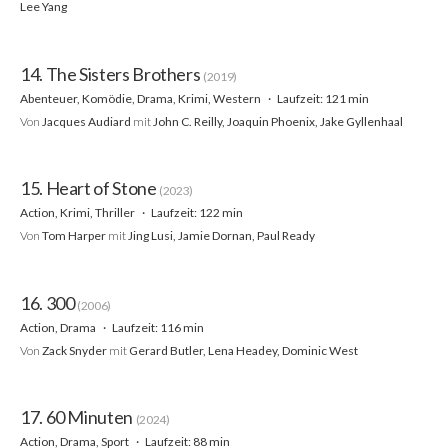
Lee Yang
14. The Sisters Brothers
(2019)
Abenteuer, Komödie, Drama, Krimi, Western
Laufzeit: 121 min
Von
Jacques Audiard
mit
John C. Reilly, Joaquin Phoenix, Jake Gyllenhaal
15. Heart of Stone
(2023)
Action, Krimi, Thriller
Laufzeit: 122 min
Von
Tom Harper
mit
Jing Lusi, Jamie Dornan, Paul Ready
16. 300
(2006)
Action, Drama
Laufzeit: 116 min
Von
Zack Snyder
mit
Gerard Butler, Lena Headey, Dominic West
17. 60 Minuten
(2024)
Action, Drama, Sport
Laufzeit: 88 min