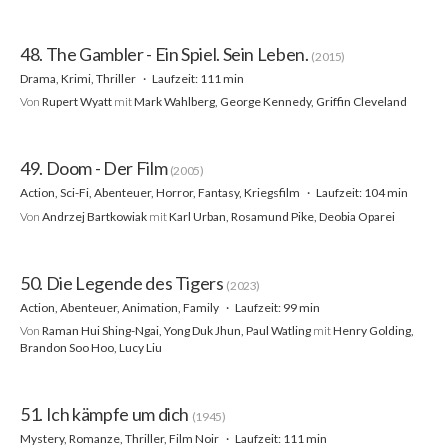
48. The Gambler - Ein Spiel. Sein Leben.
(2015)
Drama, Krimi, Thriller
Laufzeit: 111 min
Von
Rupert Wyatt
mit
Mark Wahlberg, George Kennedy, Griffin Cleveland
49. Doom - Der Film
(2005)
Action, Sci-Fi, Abenteuer, Horror, Fantasy, Kriegsfilm
Laufzeit: 104 min
Von
Andrzej Bartkowiak
mit
Karl Urban, Rosamund Pike, Deobia Oparei
50. Die Legende des Tigers
(2023)
Action, Abenteuer, Animation, Family
Laufzeit: 99 min
Von
Raman Hui Shing-Ngai, Yong Duk Jhun, Paul Watling
mit
Henry Golding,
Brandon Soo Hoo, Lucy Liu
51. Ich kämpfe um dich
(1945)
Mystery, Romanze, Thriller, Film Noir
Laufzeit: 111 min