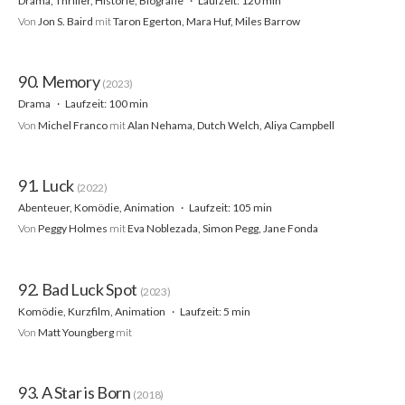
Drama, Thriller, Historie, Biografie
Laufzeit: 120 min
Von
Jon S. Baird
mit
Taron Egerton, Mara Huf, Miles Barrow
90. Memory
(2023)
Drama
Laufzeit: 100 min
Von
Michel Franco
mit
Alan Nehama, Dutch Welch, Aliya Campbell
91. Luck
(2022)
Abenteuer, Komödie, Animation
Laufzeit: 105 min
Von
Peggy Holmes
mit
Eva Noblezada, Simon Pegg, Jane Fonda
92. Bad Luck Spot
(2023)
Komödie, Kurzfilm, Animation
Laufzeit: 5 min
Von
Matt Youngberg
mit
93. A Star is Born
(2018)