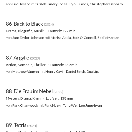
Von
Luc Besson
mit
Caleb Landry Jones, Jojo T. Gibbs, Christopher Denham
86. Back to Black
(2024)
Drama, Biografie, Musik
Laufzeit: 122 min
Von
Sam Taylor-Johnson
mit
Marisa Abela, Jack O'Connell, Eddie Marsan
87. Argylle
(2023)
Action, Komödie, Thriller
Laufzeit: 139 min
Von
Matthew Vaughn
mit
Henry Cavill, Daniel Singh, Dua Lipa
88. Die Frau im Nebel
(2022)
Mystery, Drama, Krimi
Laufzeit: 138 min
Von
Park Chan-wook
mit
Park Hae-il, Tang Wei, Lee Jung-hyun
89. Tetris
(2021)