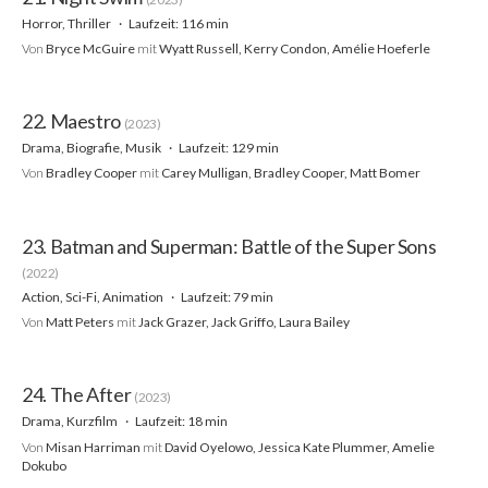
Horror, Thriller
Laufzeit: 116 min
Von
Bryce McGuire
mit
Wyatt Russell, Kerry Condon, Amélie Hoeferle
22. Maestro
(2023)
Drama, Biografie, Musik
Laufzeit: 129 min
Von
Bradley Cooper
mit
Carey Mulligan, Bradley Cooper, Matt Bomer
23. Batman and Superman: Battle of the Super Sons
(2022)
Action, Sci-Fi, Animation
Laufzeit: 79 min
Von
Matt Peters
mit
Jack Grazer, Jack Griffo, Laura Bailey
24. The After
(2023)
Drama, Kurzfilm
Laufzeit: 18 min
Von
Misan Harriman
mit
David Oyelowo, Jessica Kate Plummer, Amelie
Dokubo