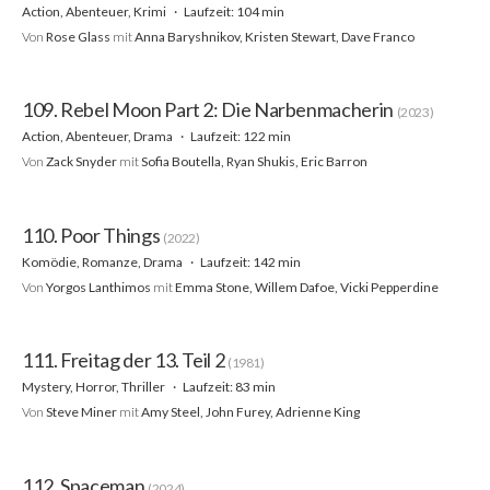
Action, Abenteuer, Krimi
Laufzeit: 104 min
Von
Rose Glass
mit
Anna Baryshnikov, Kristen Stewart, Dave Franco
109. Rebel Moon Part 2: Die Narbenmacherin
(2023)
Action, Abenteuer, Drama
Laufzeit: 122 min
Von
Zack Snyder
mit
Sofia Boutella, Ryan Shukis, Eric Barron
110. Poor Things
(2022)
Komödie, Romanze, Drama
Laufzeit: 142 min
Von
Yorgos Lanthimos
mit
Emma Stone, Willem Dafoe, Vicki Pepperdine
111. Freitag der 13. Teil 2
(1981)
Mystery, Horror, Thriller
Laufzeit: 83 min
Von
Steve Miner
mit
Amy Steel, John Furey, Adrienne King
112. Spaceman
(2024)