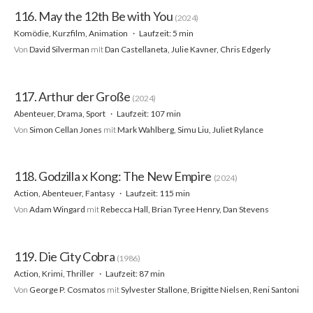
116. May the 12th Be with You
(2024)
Komödie, Kurzfilm, Animation
Laufzeit: 5 min
Von
David Silverman
mit
Dan Castellaneta, Julie Kavner, Chris Edgerly
117. Arthur der Große
(2024)
Abenteuer, Drama, Sport
Laufzeit: 107 min
Von
Simon Cellan Jones
mit
Mark Wahlberg, Simu Liu, Juliet Rylance
118. Godzilla x Kong: The New Empire
(2024)
Action, Abenteuer, Fantasy
Laufzeit: 115 min
Von
Adam Wingard
mit
Rebecca Hall, Brian Tyree Henry, Dan Stevens
119. Die City Cobra
(1986)
Action, Krimi, Thriller
Laufzeit: 87 min
Von
George P. Cosmatos
mit
Sylvester Stallone, Brigitte Nielsen, Reni Santoni