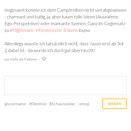
Insgesamt konnte ich dem Camptreiben nicht viel abgewinnen
- charmant und kultig, ja, aber kaum tolle Ideen (Ausnahme:
Ego-Perspektive) oder markante Szenen. Ganz im Gegensatz
zu
#Nightmare -Mörderische Träume
‍ bspw.
Allerdings wusste ich tatsächlich nicht, dass Jason erst ab Teil
2 dabei ist - da wurde ich doch gut überrascht!
vor mehr als 9 Jahren
@username
#Filmtitel
$Schauspieler
:emoji