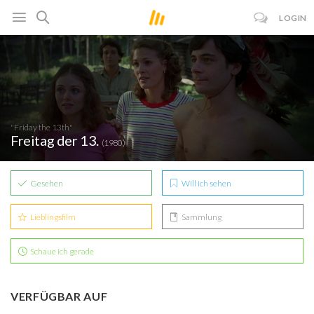
LOGIN
"Friday the 13th"
Freitag der 13.
(1980)
Gesehen
Will ich sehen
Lieblingsfilm
Sammlung
Schaue ich gerade
VERFÜGBAR AUF