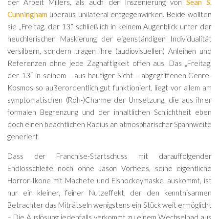
der Arbeit Millers, als auch der Inszenierung von
Sean S.
Cunningham
überaus unilateral entgegenwirken. Beide wollten
sie „Freitag, der 13.“ schließlich in keinem Augenblick unter der
heuchlerischen Maskierung der eigenständigen Individualität
versilbern, sondern tragen ihre (audiovisuellen) Anleihen und
Referenzen ohne jede Zaghaftigkeit offen aus. Das „Freitag,
der 13.“ in seinem – aus heutiger Sicht – abgegriffenen Genre-
Kosmos so außerordentlich gut funktioniert, liegt vor allem am
symptomatischen (Roh-)Charme der Umsetzung, die aus ihrer
formalen Begrenzung und der inhaltlichen Schlichtheit eben
doch einen beachtlichen Radius an atmosphärischer Spannweite
generiert.
Dass der Franchise-Startschuss mit darauffolgender
Endlosschleife noch ohne Jason Vorhees, seine eigentliche
Horror-Ikone mit Machete und Eishockeymaske, auskommt, ist
nur ein kleiner, feiner Nutzeffekt, der den kenntnisarmen
Betrachter das Miträtseln wenigstens ein Stück weit ermöglicht
– Die Auslösung jedenfalls verkommt zu einem Wechselbad aus