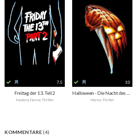
7.5
10
Freitag der 13. Teil 2
Halloween - Die Nacht des Grauens
Mystery, Horror, Thriller
Horror, Thriller
KOMMENTARE
(
4
)