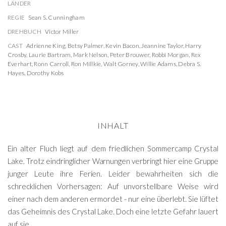
LÄNDER
REGIE
Sean S. Cunningham
DREHBUCH
Victor Miller
CAST
Adrienne King
,
Betsy Palmer
,
Kevin Bacon
,
Jeannine Taylor
,
Harry
Crosby
,
Laurie Bartram
,
Mark Nelson
,
Peter Brouwer
,
Robbi Morgan
,
Rex
Everhart
,
Ronn Carroll
,
Ron Millkie
,
Walt Gorney
,
Willie Adams
,
Debra S.
Hayes
,
Dorothy Kobs
INHALT
Ein alter Fluch liegt auf dem friedlichen Sommercamp Crystal
Lake. Trotz eindringlicher Warnungen verbringt hier eine Gruppe
junger Leute ihre Ferien. Leider bewahrheiten sich die
schrecklichen Vorhersagen: Auf unvorstellbare Weise wird
einer nach dem anderen ermordet - nur eine überlebt. Sie lüftet
das Geheimnis des Crystal Lake. Doch eine letzte Gefahr lauert
auf sie...