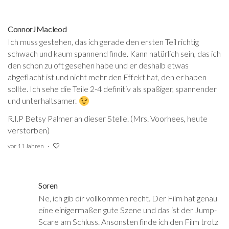
ConnorJMacleod
Ich muss gestehen, das ich gerade den ersten Teil richtig
schwach und kaum spannend finde. Kann natürlich sein, das ich
den schon zu oft gesehen habe und er deshalb etwas
abgeflacht ist und nicht mehr den Effekt hat, den er haben
sollte. Ich sehe die Teile 2-4 definitiv als spaßiger, spannender
und unterhaltsamer.
R.I.P Betsy Palmer an dieser Stelle. (Mrs. Voorhees, heute
verstorben)
vor 11 Jahren
Soren
Ne, ich gib dir vollkommen recht. Der Film hat genau
eine einigermaßen gute Szene und das ist der Jump-
Scare am Schluss. Ansonsten finde ich den Film trotz