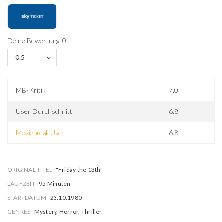
Deine Bewertung: 0
0.5
MB-Kritik
7.0
User Durchschnitt
6.8
Moviebreak User
6.8
ORIGINAL TITEL
"Friday the 13th"
LAUFZEIT
95 Minuten
STARTDATUM
23.10.1980
GENRES
Mystery, Horror, Thriller