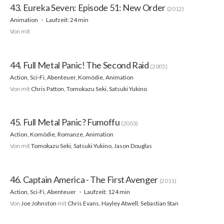
43. Eureka Seven: Episode 51: New Order
(2012)
Animation
Laufzeit: 24 min
Von
mit
44. Full Metal Panic! The Second Raid
(2005)
Action, Sci-Fi, Abenteuer, Komödie, Animation
Von
mit
Chris Patton, Tomokazu Seki, Satsuki Yukino
45. Full Metal Panic? Fumoffu
(2003)
Action, Komödie, Romanze, Animation
Von
mit
Tomokazu Seki, Satsuki Yukino, Jason Douglas
46. Captain America - The First Avenger
(2011)
Action, Sci-Fi, Abenteuer
Laufzeit: 124 min
Von
Joe Johnston
mit
Chris Evans, Hayley Atwell, Sebastian Stan