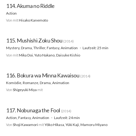
114. Akuma no Riddle
Action
Von
mit
Hisako Kanemoto
115. Mushishi Zoku Shou
(2014)
Mystery, Drama, Thriller, Fantasy, Animation
Laufzeit: 25 min
Von
mit
Mika Doi, Yuto Nakano, Daisuke Kishio
116. Bokura wa Minna Kawaisou
(2014)
Komödie, Romanze, Drama, Animation
Von
Shigeyuki Miya
mit
117. Nobunaga the Fool
(2014)
Action, Fantasy, Animation
Laufzeit: 24 min
Von
Shoji Kawamori
mit
Yôko Hikasa, Yûki Kaji, Mamoru Miyano