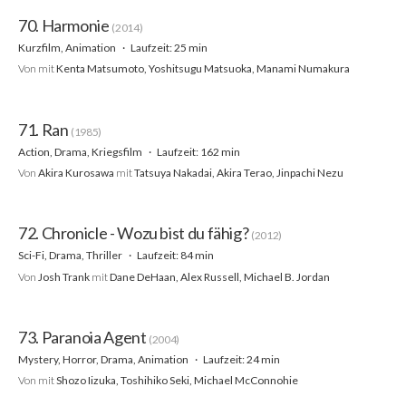
70. Harmonie
(2014)
Kurzfilm, Animation
Laufzeit: 25 min
Von
mit
Kenta Matsumoto, Yoshitsugu Matsuoka, Manami Numakura
71. Ran
(1985)
Action, Drama, Kriegsfilm
Laufzeit: 162 min
Von
Akira Kurosawa
mit
Tatsuya Nakadai, Akira Terao, Jinpachi Nezu
72. Chronicle - Wozu bist du fähig?
(2012)
Sci-Fi, Drama, Thriller
Laufzeit: 84 min
Von
Josh Trank
mit
Dane DeHaan, Alex Russell, Michael B. Jordan
73. Paranoia Agent
(2004)
Mystery, Horror, Drama, Animation
Laufzeit: 24 min
Von
mit
Shozo Iizuka, Toshihiko Seki, Michael McConnohie