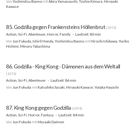
Von
Yoshimitsu Banno
mit
Akira Yamanouchi, Toshie Kimura, Hiroyuki
Kawase
85. Godzilla gegen Frankensteins Höllenbrut
(1972)
Action, Sci-Fi, Abenteuer, Horror, Family
Laufzeit: 80 min
Von
Jun Fukuda, Ishirō Honda, Yoshimitsu Banno
mit
Hiroshi Ishikawa, Yuriko
Hishimi, Minoru Takashima
86. Godzilla - King Kong - Dämonen aus dem Weltall
(1973)
Action, Sci-Fi, Abenteuer
Laufzeit: 86 min
Von
Jun Fukuda
mit
Katsuhiko Sasaki, Hiroyuki Kawase, Yutaka Hayashi
87. King Kong gegen Godzilla
(1974)
Action, Sci-Fi, Horror, Fantasy
Laufzeit: 84 min
Von
Jun Fukuda
mit
Masaaki Daimon