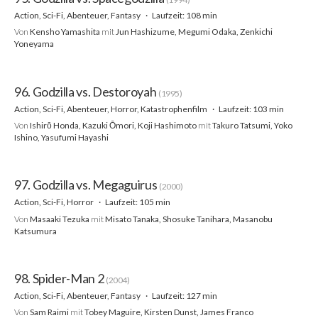
Action, Sci-Fi, Abenteuer, Fantasy
Laufzeit: 108 min
Von
Kensho Yamashita
mit
Jun Hashizume, Megumi Odaka, Zenkichi
Yoneyama
96. Godzilla vs. Destoroyah
(1995)
Action, Sci-Fi, Abenteuer, Horror, Katastrophenfilm
Laufzeit: 103 min
Von
Ishirō Honda, Kazuki Ōmori, Koji Hashimoto
mit
Takuro Tatsumi, Yoko
Ishino, Yasufumi Hayashi
97. Godzilla vs. Megaguirus
(2000)
Action, Sci-Fi, Horror
Laufzeit: 105 min
Von
Masaaki Tezuka
mit
Misato Tanaka, Shosuke Tanihara, Masanobu
Katsumura
98. Spider-Man 2
(2004)
Action, Sci-Fi, Abenteuer, Fantasy
Laufzeit: 127 min
Von
Sam Raimi
mit
Tobey Maguire, Kirsten Dunst, James Franco