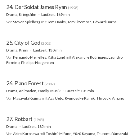
24. Der Soldat James Ryan
(1998)
Drama, Kriegsfilm
Laufzeit: 169 min
Von
Steven Spielberg
mit
Tom Hanks, Tom Sizemore, Edward Burns
25. City of God
(2002)
Drama, Krimi
Laufzeit: 130 min
Von
Fernando Meirelles, Kátia Lund
mit
Alexandre Rodrigues, Leandro
Firmino, Phellipe Haagensen
26. Piano Forest
(2007)
Drama, Animation, Family, Musik
Laufzeit: 101 min
Von
Masayuki Kojima
mit
Aya Ueto, Ryunosuke Kamiki, Hiroyuki Amano
27. Rotbart
(1965)
Drama
Laufzeit: 185 min
Von
Akira Kurosawa
mit
Toshirō Mifune, Yūzō Kayama, Tsutomu Yamazaki