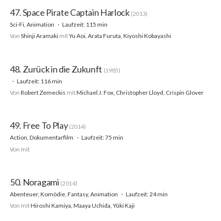
47. Space Pirate Captain Harlock
(2013)
Sci-Fi, Animation
Laufzeit: 115 min
Von
Shinji Aramaki
mit
Yu Aoi, Arata Furuta, Kiyoshi Kobayashi
48. Zurück in die Zukunft
(1985)
Laufzeit: 116 min
Von
Robert Zemeckis
mit
Michael J. Fox, Christopher Lloyd, Crispin Glover
49. Free To Play
(2014)
Action, Dokumentarfilm
Laufzeit: 75 min
Von
mit
50. Noragami
(2014)
Abenteuer, Komödie, Fantasy, Animation
Laufzeit: 24 min
Von
mit
Hiroshi Kamiya, Maaya Uchida, Yûki Kaji