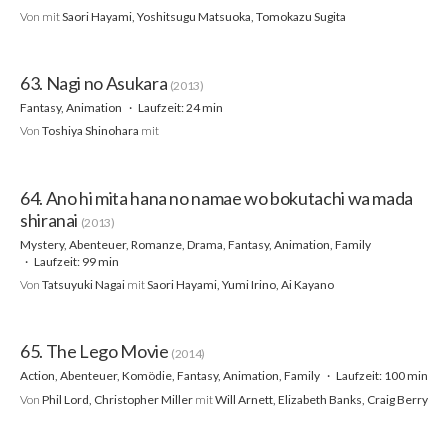
Von
mit
Saori Hayami, Yoshitsugu Matsuoka, Tomokazu Sugita
63. Nagi no Asukara
(2013)
Fantasy, Animation
Laufzeit: 24 min
Von
Toshiya Shinohara
mit
64. Ano hi mita hana no namae wo bokutachi wa mada
shiranai
(2013)
Mystery, Abenteuer, Romanze, Drama, Fantasy, Animation, Family
Laufzeit: 99 min
Von
Tatsuyuki Nagai
mit
Saori Hayami, Yumi Irino, Ai Kayano
65. The Lego Movie
(2014)
Action, Abenteuer, Komödie, Fantasy, Animation, Family
Laufzeit: 100 min
Von
Phil Lord, Christopher Miller
mit
Will Arnett, Elizabeth Banks, Craig Berry