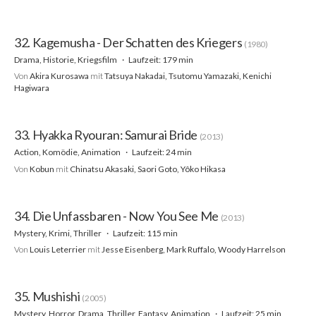
32. Kagemusha - Der Schatten des Kriegers
(1980)
Drama, Historie, Kriegsfilm
Laufzeit: 179 min
Von
Akira Kurosawa
mit
Tatsuya Nakadai, Tsutomu Yamazaki, Kenichi
Hagiwara
33. Hyakka Ryouran: Samurai Bride
(2013)
Action, Komödie, Animation
Laufzeit: 24 min
Von
Kobun
mit
Chinatsu Akasaki, Saori Goto, Yôko Hikasa
34. Die Unfassbaren - Now You See Me
(2013)
Mystery, Krimi, Thriller
Laufzeit: 115 min
Von
Louis Leterrier
mit
Jesse Eisenberg, Mark Ruffalo, Woody Harrelson
35. Mushishi
(2005)
Mystery, Horror, Drama, Thriller, Fantasy, Animation
Laufzeit: 25 min