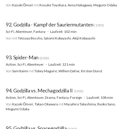
Von
Kazuki Ōmori
mit
Kosuke Toyohara, Anna Nakagawa, Megumi Odaka
92. Godzilla - Kampf der Sauriermutanten
(1992)
Sci-Fi, Abenteuer, Fantasy
Laufzeit: 102 min
Von
mit
Tetsuya Bessho, Satomi Kobayashi, Akiji Kobayashi
93. Spider-Man
(2002)
Action, Sci-Fi, Abenteuer
Laufzeit: 121 min
Von
Sam Raimi
mit
Tobey Maguire, Willem Dafoe, Kirsten Dunst
94. Godzilla vs. Mechagodzilla II
(1993)
Action, Sci-Fi, Abenteuer, Drama, Fantasy, Foreign
Laufzeit: 108 min
Von
Kazuki Ōmori, Takao Okawara
mit
Masahiro Takashima, Ryoko Sano,
Megumi Odaka
95. Godzilla vs. Spacegodzilla
(1994)