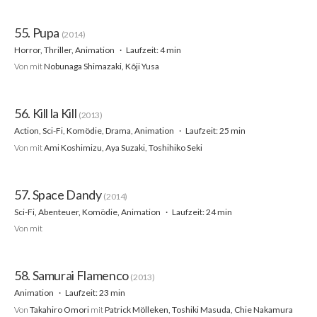
55. Pupa
(2014)
Horror, Thriller, Animation
Laufzeit: 4 min
Von
mit
Nobunaga Shimazaki, Kôji Yusa
56. Kill la Kill
(2013)
Action, Sci-Fi, Komödie, Drama, Animation
Laufzeit: 25 min
Von
mit
Ami Koshimizu, Aya Suzaki, Toshihiko Seki
57. Space Dandy
(2014)
Sci-Fi, Abenteuer, Komödie, Animation
Laufzeit: 24 min
Von
mit
58. Samurai Flamenco
(2013)
Animation
Laufzeit: 23 min
Von
Takahiro Omori
mit
Patrick Mölleken, Toshiki Masuda, Chie Nakamura