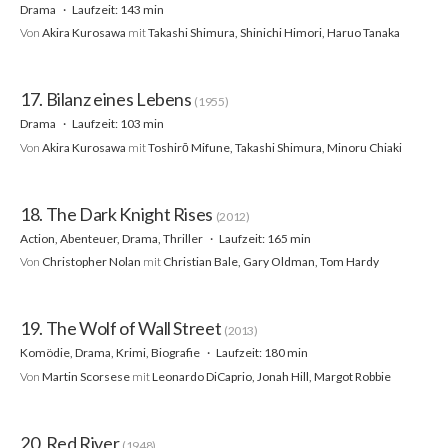
Drama
Laufzeit: 143 min
Von
Akira Kurosawa
mit
Takashi Shimura, Shinichi Himori, Haruo Tanaka
17. Bilanz eines Lebens
(1955)
Drama
Laufzeit: 103 min
Von
Akira Kurosawa
mit
Toshirō Mifune, Takashi Shimura, Minoru Chiaki
18. The Dark Knight Rises
(2012)
Action, Abenteuer, Drama, Thriller
Laufzeit: 165 min
Von
Christopher Nolan
mit
Christian Bale, Gary Oldman, Tom Hardy
19. The Wolf of Wall Street
(2013)
Komödie, Drama, Krimi, Biografie
Laufzeit: 180 min
Von
Martin Scorsese
mit
Leonardo DiCaprio, Jonah Hill, Margot Robbie
20. Red River
(1948)