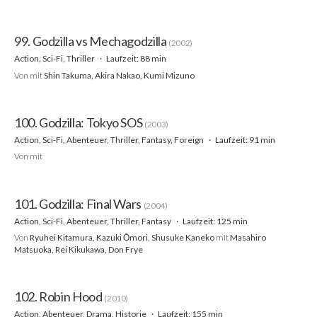
99. Godzilla vs Mechagodzilla
(2002)
Action, Sci-Fi, Thriller
Laufzeit: 88 min
Von
mit
Shin Takuma, Akira Nakao, Kumi Mizuno
100. Godzilla: Tokyo SOS
(2003)
Action, Sci-Fi, Abenteuer, Thriller, Fantasy, Foreign
Laufzeit: 91 min
Von
mit
101. Godzilla: Final Wars
(2004)
Action, Sci-Fi, Abenteuer, Thriller, Fantasy
Laufzeit: 125 min
Von
Ryuhei Kitamura, Kazuki Ōmori, Shusuke Kaneko
mit
Masahiro
Matsuoka, Rei Kikukawa, Don Frye
102. Robin Hood
(2010)
Action, Abenteuer, Drama, Historie
Laufzeit: 155 min