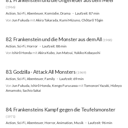
81. Frankenstein und die Ungeheuer aus dem Meer
(1966)
Action, Sci-Fi, Abenteuer, Komödie, Drama
Laufzeit: 87 min
Von
Jun Fukuda
mit
Akira Takarada, Kumi Mizuno, Chōtarō Tōgin
82. Frankenstein und die Monster aus dem All
(1968)
Action, Sci-Fi, Horror
Laufzeit: 88 min
Von
Ishirō Honda
mit
Akira Kubo, Jun Matsui, Yukiko Kobayashi
83. Godzilla - Attack All Monsters
(1969)
Action, Sci-Fi, Abenteuer, Family
Laufzeit: 69 min
Von
Jun Fukuda, Ishirō Honda, Kengo Furusawa
mit
Tomonori Yazaki, Hideyo
Amamoto, Sachio Sakai
84. Frankensteins Kampf gegen die Teufelsmonster
(1971)
Action, Sci-Fi, Abenteuer, Horror, Animation, Musik
Laufzeit: 96 min