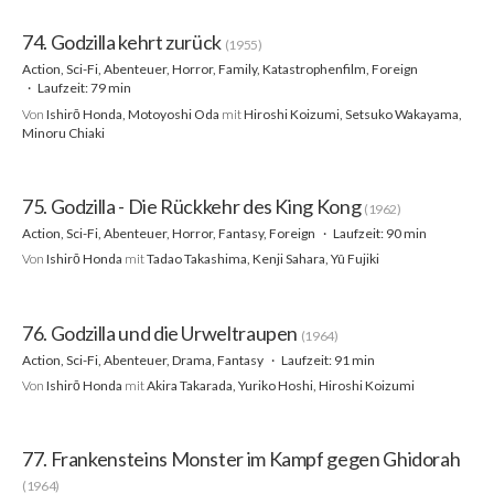
74. Godzilla kehrt zurück
(1955)
Action, Sci-Fi, Abenteuer, Horror, Family, Katastrophenfilm, Foreign
Laufzeit: 79 min
Von
Ishirō Honda, Motoyoshi Oda
mit
Hiroshi Koizumi, Setsuko Wakayama,
Minoru Chiaki
75. Godzilla - Die Rückkehr des King Kong
(1962)
Action, Sci-Fi, Abenteuer, Horror, Fantasy, Foreign
Laufzeit: 90 min
Von
Ishirō Honda
mit
Tadao Takashima, Kenji Sahara, Yû Fujiki
76. Godzilla und die Urweltraupen
(1964)
Action, Sci-Fi, Abenteuer, Drama, Fantasy
Laufzeit: 91 min
Von
Ishirō Honda
mit
Akira Takarada, Yuriko Hoshi, Hiroshi Koizumi
77. Frankensteins Monster im Kampf gegen Ghidorah
(1964)