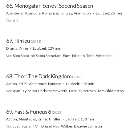
66. Monogatari Series: Second Season
Abenteuer, Komödie, Romanze, Fantasy, Animation
Laufzeit: 25 min
Von
mit
67. Himizu
(2011)
Drama, Krimi
Laufzeit: 129 min
Von
Sion Sono
mit
Shôta Sometani, Fumi Nikaidô, Tetsu Watanabe
68. Thor: The Dark Kingdom
(2013)
Action, Sci-Fi, Abenteuer, Fantasy
Laufzeit: 112 min
Von
Alan Taylor
mit
Chris Hemsworth, Natalie Portman, Tom Hiddleston
69. Fast & Furious 6
(2013)
Action, Abenteuer, Krimi, Thriller
Laufzeit: 130 min
Von
Justin Lin
mit
Vin Diesel, Paul Walker, Dwayne Johnson