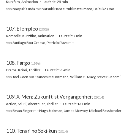
Kurzfilm, Animation
Laufzeit: 25 min
Von
Naoyuki Onda
mit
Natsuki Hanae, Yuki Matsumoto, Daisuke Ono
107. El empleo
(2008)
Komödie, Kurzfilm, Animation
Laufzeit: 7 min
Von
Santiago Bou Grasso, Patricio Plaza
mit
108. Fargo
(1996)
Drama, Krimi, Thriller
Laufzeit: 98 min
Von
Joel Coen
mit
Frances McDormand, William H. Macy, Steve Buscemi
109. X-Men: Zukunft ist Vergangenheit
(2014)
Action, Sci-Fi, Abenteuer, Thriller
Laufzeit: 131 min
Von
Bryan Singer
mit
Hugh Jackman, James McAvoy, Michael Fassbender
110. Tonari no Seki-kun
(2014)