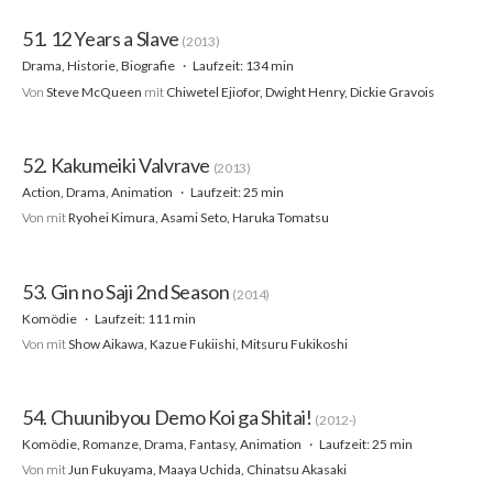
51. 12 Years a Slave
(2013)
Drama, Historie, Biografie
Laufzeit: 134 min
Von
Steve McQueen
mit
Chiwetel Ejiofor, Dwight Henry, Dickie Gravois
52. Kakumeiki Valvrave
(2013)
Action, Drama, Animation
Laufzeit: 25 min
Von
mit
Ryohei Kimura, Asami Seto, Haruka Tomatsu
53. Gin no Saji 2nd Season
(2014)
Komödie
Laufzeit: 111 min
Von
mit
Show Aikawa, Kazue Fukiishi, Mitsuru Fukikoshi
54. Chuunibyou Demo Koi ga Shitai!
(2012-)
Komödie, Romanze, Drama, Fantasy, Animation
Laufzeit: 25 min
Von
mit
Jun Fukuyama, Maaya Uchida, Chinatsu Akasaki