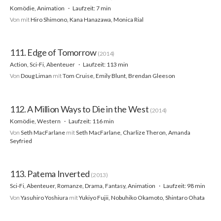
Komödie, Animation
Laufzeit: 7 min
Von
mit
Hiro Shimono, Kana Hanazawa, Monica Rial
111. Edge of Tomorrow
(2014)
Action, Sci-Fi, Abenteuer
Laufzeit: 113 min
Von
Doug Liman
mit
Tom Cruise, Emily Blunt, Brendan Gleeson
112. A Million Ways to Die in the West
(2014)
Komödie, Western
Laufzeit: 116 min
Von
Seth MacFarlane
mit
Seth MacFarlane, Charlize Theron, Amanda
Seyfried
113. Patema Inverted
(2013)
Sci-Fi, Abenteuer, Romanze, Drama, Fantasy, Animation
Laufzeit: 98 min
Von
Yasuhiro Yoshiura
mit
Yukiyo Fujii, Nobuhiko Okamoto, Shintaro Ohata