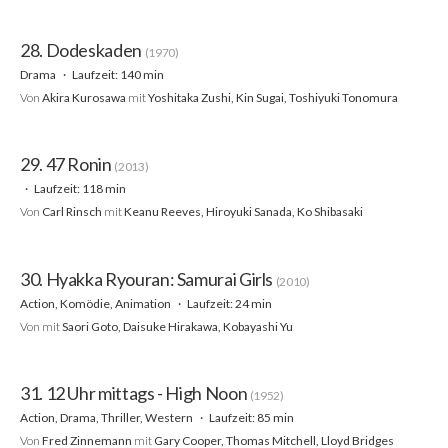
28. Dodeskaden
(1970)
Drama
Laufzeit: 140 min
Von
Akira Kurosawa
mit
Yoshitaka Zushi, Kin Sugai, Toshiyuki Tonomura
29. 47 Ronin
(2013)
Laufzeit: 118 min
Von
Carl Rinsch
mit
Keanu Reeves, Hiroyuki Sanada, Ko Shibasaki
30. Hyakka Ryouran: Samurai Girls
(2010)
Action, Komödie, Animation
Laufzeit: 24 min
Von
mit
Saori Goto, Daisuke Hirakawa, Kobayashi Yu
31. 12 Uhr mittags - High Noon
(1952)
Action, Drama, Thriller, Western
Laufzeit: 85 min
Von
Fred Zinnemann
mit
Gary Cooper, Thomas Mitchell, Lloyd Bridges