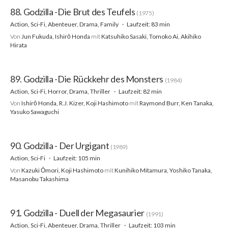
88. Godzilla -Die Brut des Teufels
(1975)
Action, Sci-Fi, Abenteuer, Drama, Family
Laufzeit: 83 min
Von
Jun Fukuda, Ishirō Honda
mit
Katsuhiko Sasaki, Tomoko Ai, Akihiko
Hirata
89. Godzilla -Die Rückkehr des Monsters
(1984)
Action, Sci-Fi, Horror, Drama, Thriller
Laufzeit: 82 min
Von
Ishirō Honda, R.J. Kizer, Koji Hashimoto
mit
Raymond Burr, Ken Tanaka,
Yasuko Sawaguchi
90. Godzilla - Der Urgigant
(1989)
Action, Sci-Fi
Laufzeit: 105 min
Von
Kazuki Ōmori, Koji Hashimoto
mit
Kunihiko Mitamura, Yoshiko Tanaka,
Masanobu Takashima
91. Godzilla - Duell der Megasaurier
(1991)
Action, Sci-Fi, Abenteuer, Drama, Thriller
Laufzeit: 103 min