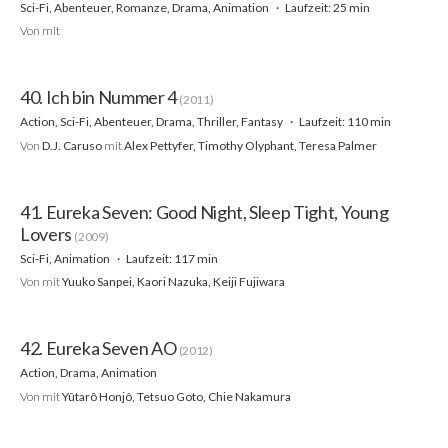
Sci-Fi, Abenteuer, Romanze, Drama, Animation
Laufzeit: 25 min
Von
mit
40. Ich bin Nummer 4
(2011)
Action, Sci-Fi, Abenteuer, Drama, Thriller, Fantasy
Laufzeit: 110 min
Von
D.J. Caruso
mit
Alex Pettyfer, Timothy Olyphant, Teresa Palmer
41. Eureka Seven: Good Night, Sleep Tight, Young
Lovers
(2009)
Sci-Fi, Animation
Laufzeit: 117 min
Von
mit
Yuuko Sanpei, Kaori Nazuka, Keiji Fujiwara
42. Eureka Seven AO
(2012)
Action, Drama, Animation
Von
mit
Yûtarô Honjô, Tetsuo Goto, Chie Nakamura