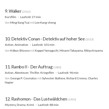
9. Walker
(2012)
Kurzfilm
Laufzeit: 27 min
Von
Ming-liang Tsai
mit
Lee Kang-sheng
10. Detektiv Conan - Detektiv auf hoher See
(2013)
Action, Animation
Laufzeit: 101 min
Von
Kôbun Shizuno
mit
Kappei Yamaguchi, Minami Takayama, Rikiya Koyama
11. Rambo II - Der Auftrag
(1985)
Action, Abenteuer, Thriller, Kriegsfilm
Laufzeit: 96 min
Von
George P. Cosmatos
mit
Sylvester Stallone, Richard Crenna, Charles
Napier
12. Rashomon - Das Lustwäldchen
(1950)
Mystery, Drama, Krimi
Laufzeit: 88 min