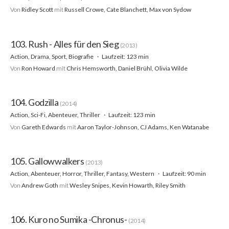
Von
Ridley Scott
mit
Russell Crowe, Cate Blanchett, Max von Sydow
103. Rush - Alles für den Sieg
(2013)
Action, Drama, Sport, Biografie
Laufzeit: 123 min
Von
Ron Howard
mit
Chris Hemsworth, Daniel Brühl, Olivia Wilde
104. Godzilla
(2014)
Action, Sci-Fi, Abenteuer, Thriller
Laufzeit: 123 min
Von
Gareth Edwards
mit
Aaron Taylor-Johnson, CJ Adams, Ken Watanabe
105. Gallowwalkers
(2013)
Action, Abenteuer, Horror, Thriller, Fantasy, Western
Laufzeit: 90 min
Von
Andrew Goth
mit
Wesley Snipes, Kevin Howarth, Riley Smith
106. Kuro no Sumika -Chronus-
(2014)