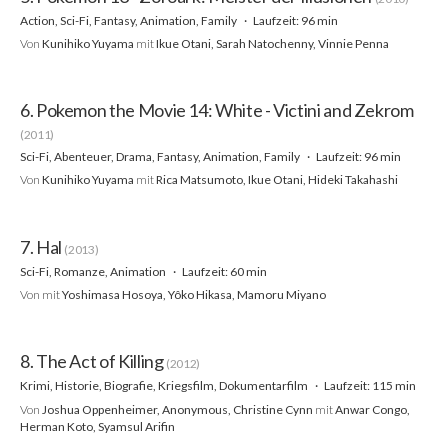
Action, Sci-Fi, Fantasy, Animation, Family
Laufzeit: 96 min
Von
Kunihiko Yuyama
mit
Ikue Otani, Sarah Natochenny, Vinnie Penna
6. Pokemon the Movie 14: White - Victini and Zekrom
(2011)
Sci-Fi, Abenteuer, Drama, Fantasy, Animation, Family
Laufzeit: 96 min
Von
Kunihiko Yuyama
mit
Rica Matsumoto, Ikue Otani, Hideki Takahashi
7. Hal
(2013)
Sci-Fi, Romanze, Animation
Laufzeit: 60 min
Von
mit
Yoshimasa Hosoya, Yôko Hikasa, Mamoru Miyano
8. The Act of Killing
(2012)
Krimi, Historie, Biografie, Kriegsfilm, Dokumentarfilm
Laufzeit: 115 min
Von
Joshua Oppenheimer, Anonymous, Christine Cynn
mit
Anwar Congo,
Herman Koto, Syamsul Arifin