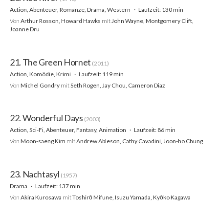
Action, Abenteuer, Romanze, Drama, Western
Laufzeit: 130 min
Von
Arthur Rosson, Howard Hawks
mit
John Wayne, Montgomery Clift,
Joanne Dru
21. The Green Hornet
(2011)
Action, Komödie, Krimi
Laufzeit: 119 min
Von
Michel Gondry
mit
Seth Rogen, Jay Chou, Cameron Diaz
22. Wonderful Days
(2003)
Action, Sci-Fi, Abenteuer, Fantasy, Animation
Laufzeit: 86 min
Von
Moon-saeng Kim
mit
Andrew Ableson, Cathy Cavadini, Joon-ho Chung
23. Nachtasyl
(1957)
Drama
Laufzeit: 137 min
Von
Akira Kurosawa
mit
Toshirō Mifune, Isuzu Yamada, Kyōko Kagawa