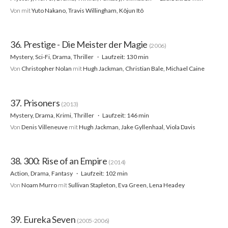
Von
mit
Yuto Nakano, Travis Willingham, Kôjun Itô
36. Prestige - Die Meister der Magie
(2006)
Mystery, Sci-Fi, Drama, Thriller
Laufzeit: 130 min
Von
Christopher Nolan
mit
Hugh Jackman, Christian Bale, Michael Caine
37. Prisoners
(2013)
Mystery, Drama, Krimi, Thriller
Laufzeit: 146 min
Von
Denis Villeneuve
mit
Hugh Jackman, Jake Gyllenhaal, Viola Davis
38. 300: Rise of an Empire
(2014)
Action, Drama, Fantasy
Laufzeit: 102 min
Von
Noam Murro
mit
Sullivan Stapleton, Eva Green, Lena Headey
39. Eureka Seven
(2005-2006)