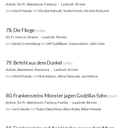
Action, Sci-Fi, Abenteuer, Fantasy
Laufzeit: 92 min
Von
Ishirō Honda
mit
Yōsuke Natsuki, Yuriko Hoshi, Hiroshi Koizumi
78. Die Fliege
(1986)
Sci-Fi, Horror, Drama
Laufzeit: 96 min
Von
David Cronenberg
mit
Jeff Goldblum, Geena Davis, John Getz
79. Befehl aus dem Dunkel
(1965)
Action, Abenteuer, Romanze
Laufzeit: 81 min
Von
Ishirō Honda
mit
Nick Adams, Akira Takarada, Jun Matsui
80. Frankensteins Monster jagen Godzillas Sohn
(1967)
Action, Sci-Fi, Abenteuer, Fantasy, Family
Laufzeit: 86 min
Von
Jun Fukuda
mit
Tadao Takashima, Akira Kubo, Bibari Maeda