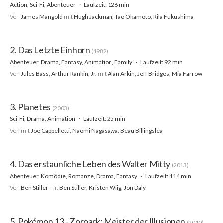
Action, Sci-Fi, Abenteuer
Laufzeit: 126 min
Von
James Mangold
mit
Hugh Jackman, Tao Okamoto, Rila Fukushima
2. Das Letzte Einhorn
(1982)
Abenteuer, Drama, Fantasy, Animation, Family
Laufzeit: 92 min
Von
Jules Bass, Arthur Rankin, Jr.
mit
Alan Arkin, Jeff Bridges, Mia Farrow
3. Planetes
(2003)
Sci-Fi, Drama, Animation
Laufzeit: 25 min
Von
mit
Joe Cappelletti, Naomi Nagasawa, Beau Billingslea
4. Das erstaunliche Leben des Walter Mitty
(2013)
Abenteuer, Komödie, Romanze, Drama, Fantasy
Laufzeit: 114 min
Von
Ben Stiller
mit
Ben Stiller, Kristen Wiig, Jon Daly
5. Pokémon 13 - Zoroark: Meister der Illusionen
(2010)