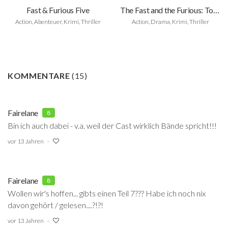
Fast & Furious Five
The Fast and the Furious: Tokyo Drift
Action, Abenteuer, Krimi, Thriller
Action, Drama, Krimi, Thriller
KOMMENTARE
(
15
)
Fairelane
8
Bin ich auch dabei - v.a. weil der Cast wirklich Bände spricht!!!
vor 13 Jahren
Fairelane
8
Wollen wir's hoffen... gibts einen Teil 7??? Habe ich noch nix
davon gehört / gelesen....?!?!
vor 13 Jahren