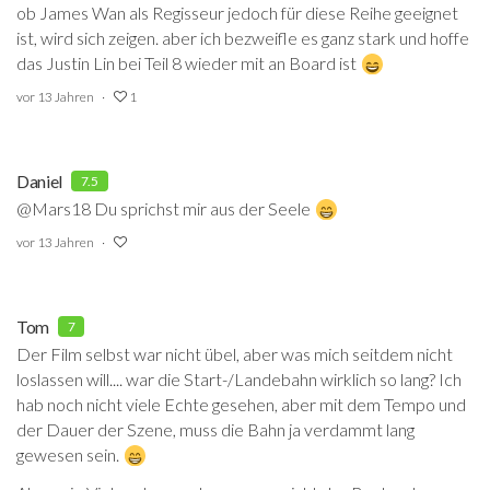
ob James Wan als Regisseur jedoch für diese Reihe geeignet
ist, wird sich zeigen. aber ich bezweifle es ganz stark und hoffe
das Justin Lin bei Teil 8 wieder mit an Board ist
vor 13 Jahren
1
Daniel
7.5
@Mars18 Du sprichst mir aus der Seele
vor 13 Jahren
Tom
7
Der Film selbst war nicht übel, aber was mich seitdem nicht
loslassen will.... war die Start-/Landebahn wirklich so lang? Ich
hab noch nicht viele Echte gesehen, aber mit dem Tempo und
der Dauer der Szene, muss die Bahn ja verdammt lang
gewesen sein.