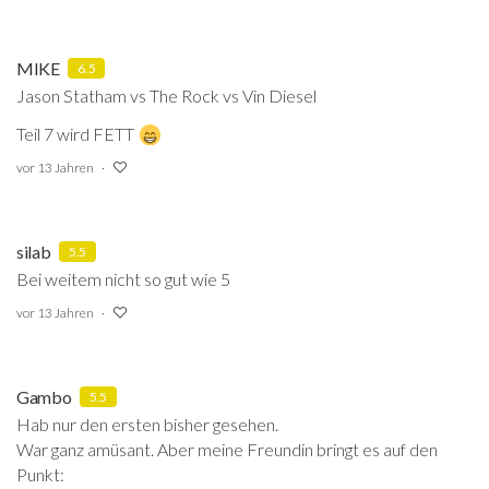
MIKE
6.5
Jason Statham vs The Rock vs Vin Diesel
Teil 7 wird FETT
vor 13 Jahren
silab
5.5
Bei weitem nicht so gut wie 5
vor 13 Jahren
Gambo
5.5
Hab nur den ersten bisher gesehen.
War ganz amüsant. Aber meine Freundin bringt es auf den
Punkt: