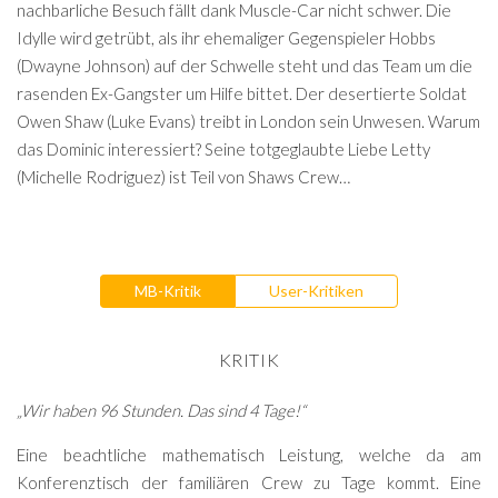
nachbarliche Besuch fällt dank Muscle-Car nicht schwer. Die
Idylle wird getrübt, als ihr ehemaliger Gegenspieler Hobbs
(Dwayne Johnson) auf der Schwelle steht und das Team um die
rasenden Ex-Gangster um Hilfe bittet. Der desertierte Soldat
Owen Shaw (Luke Evans) treibt in London sein Unwesen. Warum
das Dominic interessiert? Seine totgeglaubte Liebe Letty
(Michelle Rodriguez) ist Teil von Shaws Crew…
MB-Kritik
User-Kritiken
KRITIK
„Wir haben 96 Stunden. Das sind 4 Tage!“
Eine beachtliche mathematisch Leistung, welche da am
Konferenztisch der familiären Crew zu Tage kommt. Eine