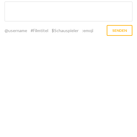
@username
#Filmtitel
$Schauspieler
:emoji