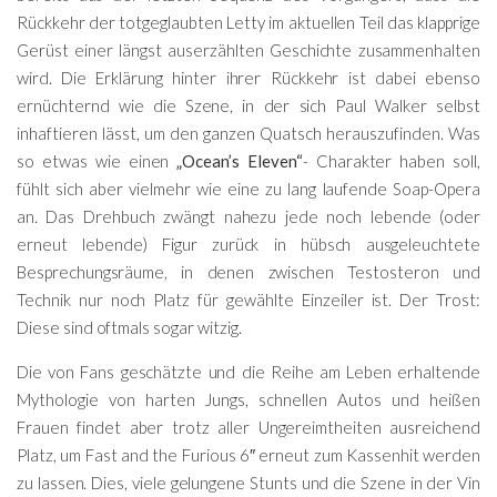
Rückkehr der totgeglaubten Letty im aktuellen Teil das klapprige
Gerüst einer längst auserzählten Geschichte zusammenhalten
wird. Die Erklärung hinter ihrer Rückkehr ist dabei ebenso
ernüchternd wie die Szene, in der sich Paul Walker selbst
inhaftieren lässt, um den ganzen Quatsch herauszufinden. Was
so etwas wie einen
„Ocean’s Eleven“
- Charakter haben soll,
fühlt sich aber vielmehr wie eine zu lang laufende Soap-Opera
an. Das Drehbuch zwängt nahezu jede noch lebende (oder
erneut lebende) Figur zurück in hübsch ausgeleuchtete
Besprechungsräume, in denen zwischen Testosteron und
Technik nur noch Platz für gewählte Einzeiler ist. Der Trost:
Diese sind oftmals sogar witzig.
Die von Fans geschätzte und die Reihe am Leben erhaltende
Mythologie von harten Jungs, schnellen Autos und heißen
Frauen findet aber trotz aller Ungereimtheiten ausreichend
Platz, um Fast and the Furious 6″ erneut zum Kassenhit werden
zu lassen. Dies, viele gelungene Stunts und die Szene in der Vin