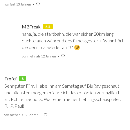
vor fast 13 Jahren
MBFreak
6.5
haha, ja, die startbahn. die war sicher 20km lang.
dachte auch während des filmes gestern, "wann hört
die denn mal wieder auf?!"
vor mehr als 12 Jahren
Trofef
8
Sehr guter Film. Habe Ihn am Samstag auf BluRay geschaut
und nächsten morgen erfahre ich das er tödlich verunglückt
ist. Echt ein Schock. War einer meiner Lieblingsschauspieler.
R.I.P. Paul!
vor mehr als 12 Jahren