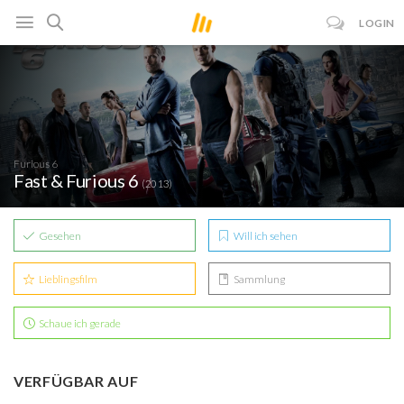
LOGIN
Furious 6
Fast & Furious 6
(2013)
Gesehen
Will ich sehen
Lieblingsfilm
Sammlung
Schaue ich gerade
VERFÜGBAR AUF