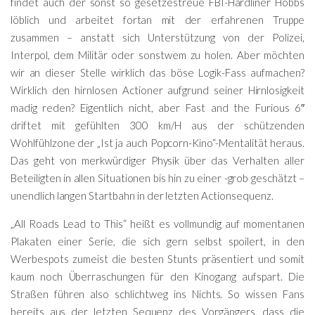
findet auch der sonst so gesetzestreue FBI-Hardliner Hobbs
löblich und arbeitet fortan mit der erfahrenen Truppe
zusammen – anstatt sich Unterstützung von der Polizei,
Interpol, dem Militär oder sonstwem zu holen. Aber möchten
wir an dieser Stelle wirklich das böse Logik-Fass aufmachen?
Wirklich den hirnlosen Actioner aufgrund seiner Hirnlosigkeit
madig reden? Eigentlich nicht, aber Fast and the Furious 6″
driftet mit gefühlten 300 km/H aus der schützenden
Wohlfühlzone der „Ist ja auch Popcorn-Kino“-Mentalität heraus.
Das geht von merkwürdiger Physik über das Verhalten aller
Beteiligten in allen Situationen bis hin zu einer -grob geschätzt –
unendlich langen Startbahn in der letzten Actionsequenz.
„All Roads Lead to This“ heißt es vollmundig auf momentanen
Plakaten einer Serie, die sich gern selbst spoilert, in den
Werbespots zumeist die besten Stunts präsentiert und somit
kaum noch Überraschungen für den Kinogang aufspart. Die
Straßen führen also schlichtweg ins Nichts. So wissen Fans
bereits aus der letzten Sequenz des Vorgängers, dass die