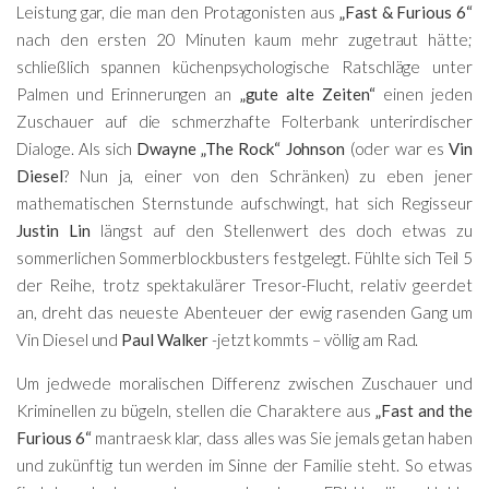
Leistung gar, die man den Protagonisten aus
„Fast & Furious 6“
nach den ersten 20 Minuten kaum mehr zugetraut hätte;
schließlich spannen küchenpsychologische Ratschläge unter
Palmen und Erinnerungen an
„gute alte Zeiten“
einen jeden
Zuschauer auf die schmerzhafte Folterbank unterirdischer
Dialoge. Als sich
Dwayne „The Rock“ Johnson
(oder war es
Vin
Diesel
? Nun ja, einer von den Schränken) zu eben jener
mathematischen Sternstunde aufschwingt, hat sich Regisseur
Justin Lin
längst auf den Stellenwert des doch etwas zu
sommerlichen Sommerblockbusters festgelegt. Fühlte sich Teil 5
der Reihe, trotz spektakulärer Tresor-Flucht, relativ geerdet
an, dreht das neueste Abenteuer der ewig rasenden Gang um
Vin Diesel und
Paul Walker
-jetzt kommts – völlig am Rad.
Um jedwede moralischen Differenz zwischen Zuschauer und
Kriminellen zu bügeln, stellen die Charaktere aus
„Fast and the
Furious 6“
mantraesk klar, dass alles was Sie jemals getan haben
und zukünftig tun werden im Sinne der Familie steht. So etwas