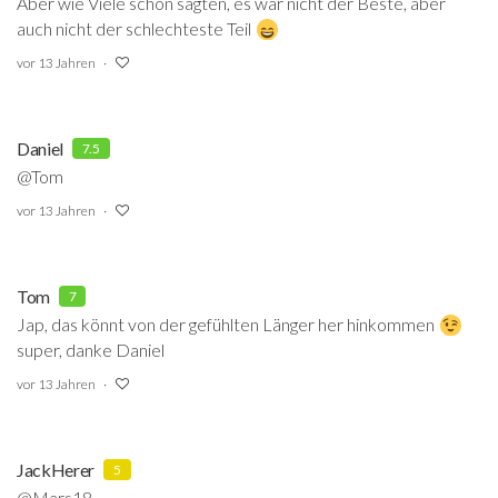
Aber wie Viele schon sagten, es war nicht der Beste, aber
auch nicht der schlechteste Teil
vor 13 Jahren
Daniel
7.5
@Tom
vor 13 Jahren
Tom
7
Jap, das könnt von der gefühlten Länger her hinkommen
super, danke Daniel
vor 13 Jahren
JackHerer
5
@Mars18