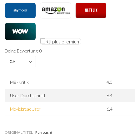
Deine Bewertung: 0
0.5
MB-Kritik
4.0
User Durchschnitt
6.4
Moviebreak User
6.4
ORIGINAL TITEL
Furious 6