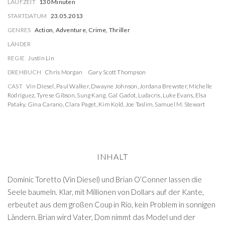
LAUFZEIT
130 Minuten
STARTDATUM
23.05.2013
GENRES
Action, Adventure, Crime, Thriller
LÄNDER
REGIE
Justin Lin
DREHBUCH
Chris Morgan
Gary Scott Thompson
CAST
Vin Diesel
,
Paul Walker
,
Dwayne Johnson
,
Jordana Brewster
,
Michelle
Rodriguez
,
Tyrese Gibson
,
Sung Kang
,
Gal Gadot
,
Ludacris
,
Luke Evans
,
Elsa
Pataky
,
Gina Carano
,
Clara Paget
,
Kim Kold
,
Joe Taslim
,
Samuel M. Stewart
INHALT
Dominic Toretto (Vin Diesel) und Brian O’Conner lassen die
Seele baumeln. Klar, mit Millionen von Dollars auf der Kante,
erbeutet aus dem großen Coup in Rio, kein Problem in sonnigen
Ländern. Brian wird Vater, Dom nimmt das Model und der