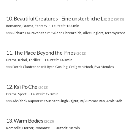
10. Beautiful Creatures - Eine unsterbliche Liebe
(2013)
Romanze, Drama, Fantasy
Laufzeit: 124 min
Von
Richard LaGravenese
mit
Alden Ehrenreich, Alice Englert, Jeremy Irons
11. The Place Beyond the Pines
(2012)
Drama, Krimi, Thriller
Laufzeit: 140 min
Von
Derek Cianfrance
mit
Ryan Gosling, Craig Van Hook, Eva Mendes
12. Kai Po Che
(2013)
Drama, Sport
Laufzeit: 120 min
Von
Abhishek Kapoor
mit
Sushant Singh Rajput, Rajkummar Rao, Amit Sadh
13. Warm Bodies
(2013)
Komödie, Horror, Romanze
Laufzeit: 98 min