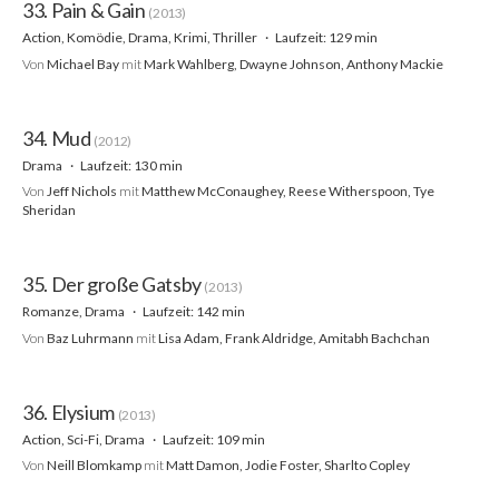
33. Pain & Gain
(2013)
Action, Komödie, Drama, Krimi, Thriller
Laufzeit: 129 min
Von
Michael Bay
mit
Mark Wahlberg, Dwayne Johnson, Anthony Mackie
34. Mud
(2012)
Drama
Laufzeit: 130 min
Von
Jeff Nichols
mit
Matthew McConaughey, Reese Witherspoon, Tye
Sheridan
35. Der große Gatsby
(2013)
Romanze, Drama
Laufzeit: 142 min
Von
Baz Luhrmann
mit
Lisa Adam, Frank Aldridge, Amitabh Bachchan
36. Elysium
(2013)
Action, Sci-Fi, Drama
Laufzeit: 109 min
Von
Neill Blomkamp
mit
Matt Damon, Jodie Foster, Sharlto Copley