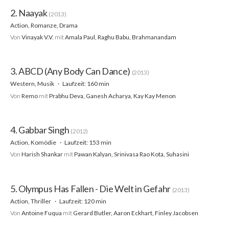
2. Naayak
(2013)
Action, Romanze, Drama
Von
Vinayak V.V.
mit
Amala Paul, Raghu Babu, Brahmanandam
3. ABCD (Any Body Can Dance)
(2013)
Western, Musik
Laufzeit: 160 min
Von
Remo
mit
Prabhu Deva, Ganesh Acharya, Kay Kay Menon
4. Gabbar Singh
(2012)
Action, Komödie
Laufzeit: 153 min
Von
Harish Shankar
mit
Pawan Kalyan, Srinivasa Rao Kota, Suhasini
5. Olympus Has Fallen - Die Welt in Gefahr
(2013)
Action, Thriller
Laufzeit: 120 min
Von
Antoine Fuqua
mit
Gerard Butler, Aaron Eckhart, Finley Jacobsen