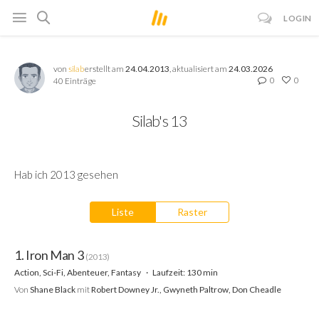
LOGIN
von
silab
erstellt am
24.04.2013
, aktualisiert am
24.03.2026
0
0
40 Einträge
Silab's 13
Hab ich 2013 gesehen
Liste
Raster
1. Iron Man 3
(2013)
Action, Sci-Fi, Abenteuer, Fantasy
Laufzeit: 130 min
Von
Shane Black
mit
Robert Downey Jr., Gwyneth Paltrow, Don Cheadle