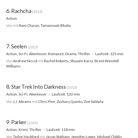
6. Rachcha
(2012)
Action
Von
mit
Ram Charan, Tamannaah Bhatia
7. Seelen
(2013)
Action, Sci-Fi, Abenteuer, Romanze, Drama, Thriller
Laufzeit: 125 min
Von
Andrew Niccol
mit
Rachel Roberts, Shyaam Karra, Brent Wendell
Williams
8. Star Trek Into Darkness
(2013)
Action, Sci-Fi, Abenteuer
Laufzeit: 132 min
Von
J.J. Abrams
mit
Chris Pine, Zachary Quinto, Zoe Saldaña
9. Parker
(2013)
Action, Krimi, Thriller
Laufzeit: 118 min
Von
Taylor Hackford
mit
Jason Statham, Jennifer Lopez, Michael Chiklis