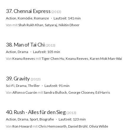
37. Chennai Express
(2013)
Action, Komödie, Romanze
Laufzeit: 141 min
Von
mit
Shah Rukh Khan, Satyaraj, Nikitin Dheer
38. Man of Tai Chi
(2013)
Action, Drama
Laufzeit: 105 min
Von
Keanu Reeves
mit
Tiger Chen Hu, Keanu Reeves, Karen Mok Man-Wai
39. Gravity
(2013)
Sci-Fi, Drama, Thriller
Laufzeit: 91 min
Von
Alfonso Cuarón
mit
Sandra Bullock, George Clooney, Ed Harris
40. Rush - Alles für den Sieg
(2013)
Action, Drama, Sport, Biografie
Laufzeit: 123 min
Von
Ron Howard
mit
Chris Hemsworth, Daniel Brühl, Olivia Wilde