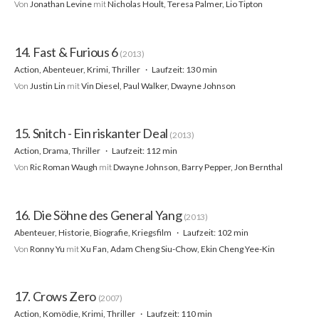
Von
Jonathan Levine
mit
Nicholas Hoult, Teresa Palmer, Lio Tipton
14. Fast & Furious 6
(2013)
Action, Abenteuer, Krimi, Thriller
Laufzeit: 130 min
Von
Justin Lin
mit
Vin Diesel, Paul Walker, Dwayne Johnson
15. Snitch - Ein riskanter Deal
(2013)
Action, Drama, Thriller
Laufzeit: 112 min
Von
Ric Roman Waugh
mit
Dwayne Johnson, Barry Pepper, Jon Bernthal
16. Die Söhne des General Yang
(2013)
Abenteuer, Historie, Biografie, Kriegsfilm
Laufzeit: 102 min
Von
Ronny Yu
mit
Xu Fan, Adam Cheng Siu-Chow, Ekin Cheng Yee-Kin
17. Crows Zero
(2007)
Action, Komödie, Krimi, Thriller
Laufzeit: 110 min