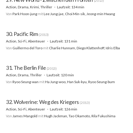
(2013)
Action, Drama, Krimi, Thriller
Laufzeit: 134 min
Von
Park Hoon-jung
mit
Lee Jung-jae, Choi Min-sik, Jeong-min Hwang
30. Pacific Rim
(2013)
Action, Sci-Fi, Abenteuer
Laufzeit: 131 min
Von
Guillermo del Toro
mit
Charlie Hunnam, Diego Klattenhoff, Idris Elba
31. The Berlin File
(2013)
Action, Drama, Thriller
Laufzeit: 120 min
Von
Ryoo Seung-wan
mit
Ha Jung-woo, Han Suk-kyu, Ryoo Seung-bum
32. Wolverine: Weg des Kriegers
(2013)
Action, Sci-Fi, Abenteuer
Laufzeit: 126 min
Von
James Mangold
mit
Hugh Jackman, Tao Okamoto, Rila Fukushima