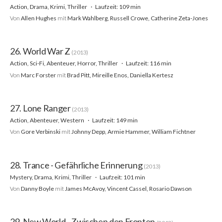
Action, Drama, Krimi, Thriller
Laufzeit: 109 min
Von
Allen Hughes
mit
Mark Wahlberg, Russell Crowe, Catherine Zeta-Jones
26. World War Z
(2013)
Action, Sci-Fi, Abenteuer, Horror, Thriller
Laufzeit: 116 min
Von
Marc Forster
mit
Brad Pitt, Mireille Enos, Daniella Kertesz
27. Lone Ranger
(2013)
Action, Abenteuer, Western
Laufzeit: 149 min
Von
Gore Verbinski
mit
Johnny Depp, Armie Hammer, William Fichtner
28. Trance - Gefährliche Erinnerung
(2013)
Mystery, Drama, Krimi, Thriller
Laufzeit: 101 min
Von
Danny Boyle
mit
James McAvoy, Vincent Cassel, Rosario Dawson
29. New World - Zwischen den Fronten