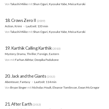
Von
Takashi Miike
mit
Shun Oguri, Kyosuke Yabe, Meisa Kuroki
18. Crows Zero II
(2009)
Action, Krimi
Laufzeit: 133 min
Von
Takashi Miike
mit
Shun Oguri, Kyosuke Yabe, Meisa Kuroki
19. Karthik Calling Karthik
(2010)
Mystery, Drama, Thriller, Foreign, Eastern
Von
mit
Farhan Akhtar, Deepika Padukone
20. Jack and the Giants
(2013)
Abenteuer, Fantasy
Laufzeit: 114 min
Von
Bryan Singer
mit
Nicholas Hoult, Eleanor Tomlinson, Ewan McGregor
21. After Earth
(2013)