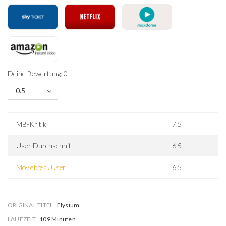
Deine Bewertung: 0
0.5
MB-Kritik
7.5
User Durchschnitt
6.5
Moviebreak User
6.5
ORIGINAL TITEL
Elysium
LAUFZEIT
109 Minuten