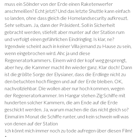
muss ein Sölnder von der Erde einen Raketenwerfer
anschmeißen? Echt jetzt? Und das letzte Shuttle kann einfach
so landen, ohne dass gleich die Homelandsecurity aufkreuzt.
Sehr seltsam. Ja, dann der Präsident. Soll in Sicherheit
gebracht werden, stiefelt aber munter auf der Station rum
und verfolgt einen gefährlichen Eindringling. Is klar, ne?
Irgendwie scheint auch in keiner Villa jemand zu Hause zu sein,
wenn eingebrochen wird. Ahc ja und diese
Regeneratorkammers. Einem wird der kopf weg gesprengt,
aber hey, die Kammer macht ihn wieder ganz. Klar doch! Dann
ist die größte Sorge der Elysianer, dass die Erdlinge nicht zu
den betuchten hoch fliegen und auf der Erde bleiben. OK,
nachvollziehbar. Die wollen aber nur hoch kommen, wegen
der Regeneratorkammer. Im Hangar stehen Zig Schiffe mit
hunderten solcher Kammern, die am Ende auf die Erde
geschickt werden. Ja, warum machen die das nicht gleich so?
Einmal im Monat die Schiffe runter, und kein schwein will was
von denen auf der Station
Ich könnt mich immer noch zu tode aufregen über diesen Film!