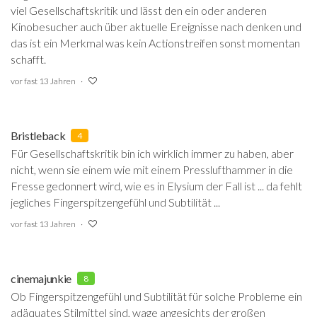
viel Gesellschaftskritik und lässt den ein oder anderen
Kinobesucher auch über aktuelle Ereignisse nach denken und
das ist ein Merkmal was kein Actionstreifen sonst momentan
schafft.
vor fast 13 Jahren
Bristleback
4
Für Gesellschaftskritik bin ich wirklich immer zu haben, aber
nicht, wenn sie einem wie mit einem Presslufthammer in die
Fresse gedonnert wird, wie es in Elysium der Fall ist ... da fehlt
jegliches Fingerspitzengefühl und Subtilität ...
vor fast 13 Jahren
cinemajunkie
8
Ob Fingerspitzengefühl und Subtilität für solche Probleme ein
adäquates Stilmittel sind, wage angesichts der großen