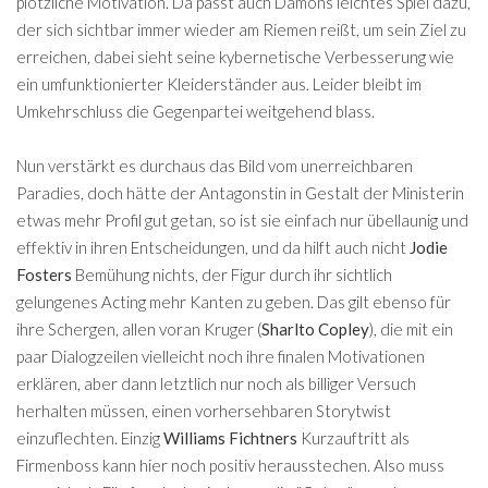
plötzliche Motivation. Da passt auch Damons leichtes Spiel dazu,
der sich sichtbar immer wieder am Riemen reißt, um sein Ziel zu
erreichen, dabei sieht seine kybernetische Verbesserung wie
ein umfunktionierter Kleiderständer aus. Leider bleibt im
Umkehrschluss die Gegenpartei weitgehend blass.
Nun verstärkt es durchaus das Bild vom unerreichbaren
Paradies, doch hätte der Antagonstin in Gestalt der Ministerin
etwas mehr Profil gut getan, so ist sie einfach nur übellaunig und
effektiv in ihren Entscheidungen, und da hilft auch nicht
Jodie
Fosters
Bemühung nichts, der Figur durch ihr sichtlich
gelungenes Acting mehr Kanten zu geben. Das gilt ebenso für
ihre Schergen, allen voran Kruger (
Sharlto Copley
), die mit ein
paar Dialogzeilen vielleicht noch ihre finalen Motivationen
erklären, aber dann letztlich nur noch als billiger Versuch
herhalten müssen, einen vorhersehbaren Storytwist
einzuflechten. Einzig
Williams Fichtners
Kurzauftritt als
Firmenboss kann hier noch positiv herausstechen. Also muss