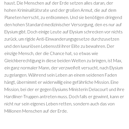
haust. Die Menschen auf der Erde setzen alles daran, der
hohen Kriminalitätsrate und der großen Armut, die auf dem
Planeten herrscht, zu entkommen. Und sie benötigen dringend
den hohen Standard medizinischer Versorgung, den es nur auf
Elysium gibt. Doch einige Leute auf Elysium schrecken vor nichts
zurück, um rigide Anti-Einwanderungsgesetze durchzusetzen
und den luxuriösen Lebensstil ihrer Elite zu bewahren. Der
einzige Mensch, der die Chance hat, so etwas wie
Gleichberechtigung in diese beiden Welten zu bringen, ist Max,
ein ganz normaler Mann, der verzweifelt versucht, nach Elysium
zu gelangen. Während sein Leben an einem seidenen Faden
hängt, übernimmt er widerwillig eine gefährliche Mission. Eine
Mission, bei der er gegen Elysiums Ministerin Delacourt und ihre
Hardliner-Truppen antreten muss. Doch falls er gewinnt, kann er
nicht nur sein eigenes Leben retten, sondern auch das von
Millionen Menschen auf der Erde.