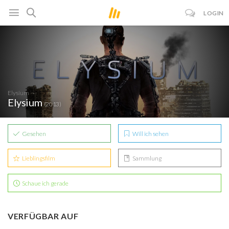
LOGIN
Elysium
Elysium
(2013)
Gesehen
Will ich sehen
Lieblingsfilm
Sammlung
Schaue ich gerade
VERFÜGBAR AUF