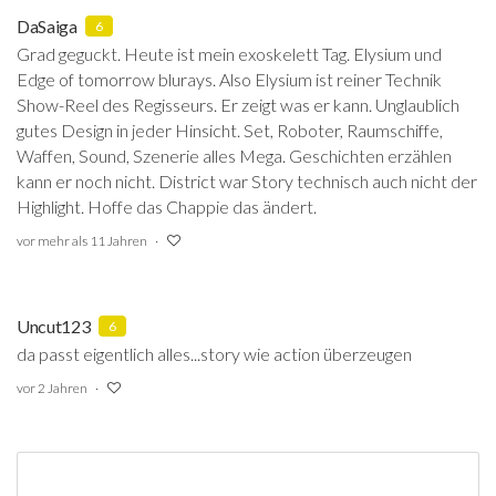
DaSaiga
6
Grad geguckt. Heute ist mein exoskelett Tag. Elysium und
Edge of tomorrow blurays. Also Elysium ist reiner Technik
Show-Reel des Regisseurs. Er zeigt was er kann. Unglaublich
gutes Design in jeder Hinsicht. Set, Roboter, Raumschiffe,
Waffen, Sound, Szenerie alles Mega. Geschichten erzählen
kann er noch nicht. District war Story technisch auch nicht der
Highlight. Hoffe das Chappie das ändert.
vor mehr als 11 Jahren
Uncut123
6
da passt eigentlich alles...story wie action überzeugen
vor 2 Jahren