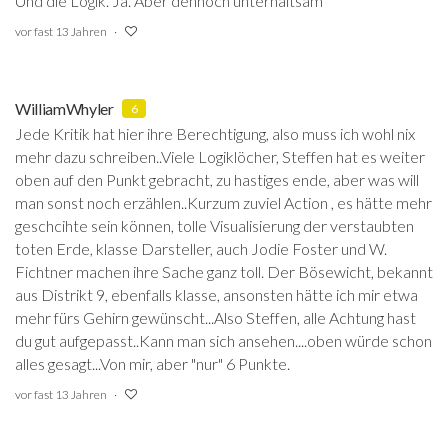
Und die Logik. Ja. Aber dennoch unterhaltsam
vor fast 13 Jahren
WilliamWhyler
6
Jede Kritik hat hier ihre Berechtigung, also muss ich wohl nix
mehr dazu schreiben..Viele Logiklöcher, Steffen hat es weiter
oben auf den Punkt gebracht, zu hastiges ende, aber was will
man sonst noch erzählen..Kurzum zuviel Action , es hätte mehr
geschcihte sein können, tolle Visualisierung der verstaubten
toten Erde, klasse Darsteller, auch Jodie Foster und W.
Fichtner machen ihre Sache ganz toll. Der Bösewicht, bekannt
aus Distrikt 9, ebenfalls klasse, ansonsten hätte ich mir etwa
mehr fürs Gehirn gewünscht...Also Steffen, alle Achtung hast
du gut aufgepasst..Kann man sich ansehen....oben würde schon
alles gesagt...Von mir, aber "nur" 6 Punkte.
vor fast 13 Jahren