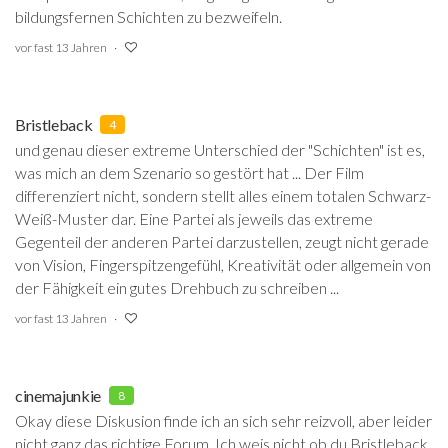
bildungsfernen Schichten zu bezweifeln.
vor fast 13 Jahren
Bristleback
4
und genau dieser extreme Unterschied der "Schichten" ist es,
was mich an dem Szenario so gestört hat ... Der Film
differenziert nicht, sondern stellt alles einem totalen Schwarz-
Weiß-Muster dar. Eine Partei als jeweils das extreme
Gegenteil der anderen Partei darzustellen, zeugt nicht gerade
von Vision, Fingerspitzengefühl, Kreativität oder allgemein von
der Fähigkeit ein gutes Drehbuch zu schreiben ...
vor fast 13 Jahren
cinemajunkie
8
Okay diese Diskusion finde ich an sich sehr reizvoll, aber leider
nicht ganz das richtige Forum. Ich weis nicht ob du Bristleback