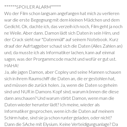
******SPOILER ALARM*****
Wo der Film schon langsam angefangen hat mich zu verlieren
war die erste Begegnung mit dem kleinen Mädchen und dem
Gedicht. Ok, dachte ich, das verzeih ich noch, Film geht ja noch
ne Weile. Aber dann. Damon lädt sich Daten in sein Hirn, und
der Crack sieht nur "Datenmüll" auf seinem Notebook. Kurz
drauf der Aufrtaggeber schaut sich die Daten (Alles Zahlen an)
und, da musste ich als Informatiker lachen, kann auf einmal
sagen, was der Prorgammcode macht und wofür er gut ust.
HAHA!
Ja, alle jagen Damon, aber Copley und seine Mannen schauen
sich in ihrem Raumschiff die Daten an, die er gestohlen hat,
und müssen die zurück holen. Ja, wenn die Daten so geheim
sind und NUR in Damons Kopf sind, warum können die diese
dann anschauen? Und warum stirbt Damon, wenn man die
Daten wieder herunter lädt? Ich meine, wieder als
Informatiker gesprochen, wenn ich die Daten auf meinem
Schirm habe, sind sie ja schon runter geladen, oder nicht?
Dann die SAche mit Elysium. Keine Verteidigungsanlage? Da