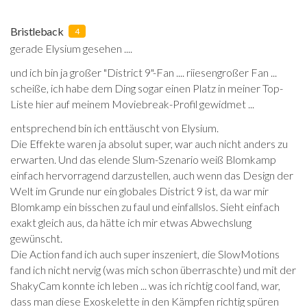
Bristleback
4
gerade Elysium gesehen ....
und ich bin ja großer "District 9"-Fan .... riiesengroßer Fan ...
scheiße, ich habe dem Ding sogar einen Platz in meiner Top-
Liste hier auf meinem Moviebreak-Profil gewidmet ...
entsprechend bin ich enttäuscht von Elysium.
Die Effekte waren ja absolut super, war auch nicht anders zu
erwarten. Und das elende Slum-Szenario weiß Blomkamp
einfach hervorragend darzustellen, auch wenn das Design der
Welt im Grunde nur ein globales District 9 ist, da war mir
Blomkamp ein bisschen zu faul und einfallslos. Sieht einfach
exakt gleich aus, da hätte ich mir etwas Abwechslung
gewünscht.
Die Action fand ich auch super inszeniert, die SlowMotions
fand ich nicht nervig (was mich schon überraschte) und mit der
ShakyCam konnte ich leben ... was ich richtig cool fand, war,
dass man diese Exoskelette in den Kämpfen richtig spüren