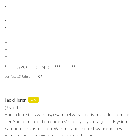
*
*
+
*
*
+
+
+
+
******SPOILER ENDE***********
vor fast 13 Jahren
JackHerer
6.5
@steffen
Fand den Film zwar insgesamt etwas positiver als du, aber bei
der Sache mit der fehlenden Verteidigungsanlage auf Elysium
kann ich nur zustimmen. War mir auch sofort während des
Films aufgefallen wie dumm das eigentlich ist...