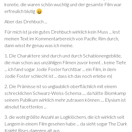
konnte, die waren schön wuchtig und der gesamte Film war
erfreulich blutig
Aber das Drehbuch ...
Für mich ist ja ein gutes Drehbuch wirklich kein Muss ... lest
meinen Text im Kommentarbereich von Pacific Rim durch,
dann wisst ihr genau was ich meine.
1. Die Charaktere sind durch und durch Schablonengebilde,
die man schon aus unzähligen Filmen zuvor kennt .. keine Tiefe
... ich fand sogar Jodie Foster furchtbar ... ein Film, in dem
Jodie Foster schlecht ist ... dass ich das noch erlebe m(
2. Die Prämisse ist so unglaublich oberflächlich mit einem
schrecklichen Schwarz-Weiss-Schema .... da hätte Blomkamp
seinem Publikum wirklich mehr zutrauen können .... Elysium ist
absolut facettenlos ...
3. die wohl größte Anzahl an Logiklöchern, die ich wirklich seit
Langem in einem Film gesehen habe ... da sieht sogar The Dark
Knight Rises dagegen alt aus ...