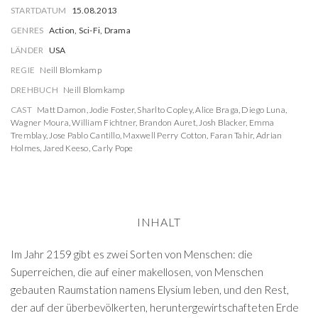
STARTDATUM
15.08.2013
GENRES
Action, Sci-Fi, Drama
LÄNDER
USA
REGIE
Neill Blomkamp
DREHBUCH
Neill Blomkamp
CAST
Matt Damon
,
Jodie Foster
,
Sharlto Copley
,
Alice Braga
,
Diego Luna
,
Wagner Moura
,
William Fichtner
,
Brandon Auret
,
Josh Blacker
,
Emma
Tremblay
,
Jose Pablo Cantillo
,
Maxwell Perry Cotton
,
Faran Tahir
,
Adrian
Holmes
,
Jared Keeso
,
Carly Pope
INHALT
Im Jahr 2159 gibt es zwei Sorten von Menschen: die
Superreichen, die auf einer makellosen, von Menschen
gebauten Raumstation namens Elysium leben, und den Rest,
der auf der überbevölkerten, heruntergewirtschafteten Erde