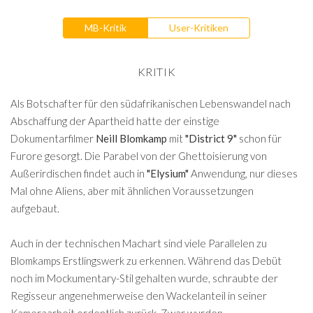
MB-Kritik
User-Kritiken
KRITIK
Als Botschafter für den südafrikanischen Lebenswandel nach
Abschaffung der Apartheid hatte der einstige
Dokumentarfilmer
Neill Blomkamp
mit
"District 9"
schon für
Furore gesorgt. Die Parabel von der Ghettoisierung von
Außerirdischen findet auch in
"Elysium"
Anwendung, nur dieses
Mal ohne Aliens, aber mit ähnlichen Voraussetzungen
aufgebaut.
Auch in der technischen Machart sind viele Parallelen zu
Blomkamps Erstlingswerk zu erkennen. Während das Debüt
noch im Mockumentary-Stil gehalten wurde, schraubte der
Regisseur angenehmerweise den Wackelanteil in seiner
Kameraarbeit ordentlich zurück. Zwar wurden