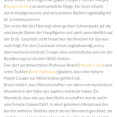
(
Mackenzie Foy
) an übernatürliche Dinge: Ein Geist scheint
durch Klopfgeräusche und verschobene Bücher regelmäßig mit
ihr zu kommunizieren.
Der erste Akt des Films legt einen großen Schwerpunkt auf die
emotionale Ebene der Hauptfiguren und spielt ausschließlich auf
der Erde. Geschickt stellt Nolan hier die Weichen für das was
noch folgt: Für den Zuschauer etwas unglaubwürdig und zu
überraschend entdeckt Cooper eine unterirdische und von der
Bevölkerung versteckte NASA-Station.
Der dort verantwortliche Professor Brand (
Michael Caine
) und
seine Tochter (
Anne Hathaway
) glauben, dass eine höhere
Macht Cooper zur NASA-Station geführt hat.
Brand erklärt, dass Wissenschaftler vor Jahren ein mysteriöses
Wurmloch in der Nähe des Jupiters entdeckt haben. Ein
Wurmloch, dass wie aus dem Nichts erschaffen wurde und in
eine fremde Galaxie führt. In einer geheimen Mission wurden
bereits mehrere Shuttles durch dieses Wurmloch geschickt, um