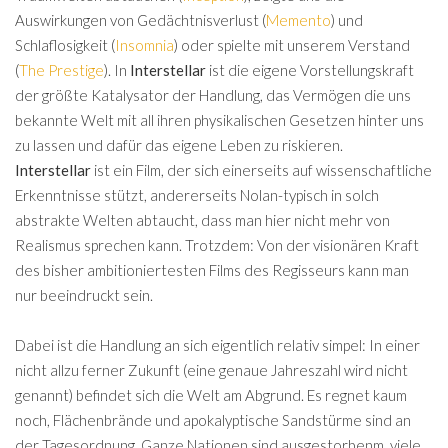
Auswirkungen von Gedächtnisverlust (
Memento
) und
Schlaflosigkeit (
Insomnia
) oder spielte mit unserem Verstand
(
The Prestige
). In
Interstellar
ist die eigene Vorstellungskraft
der größte Katalysator der Handlung, das Vermögen die uns
bekannte Welt mit all ihren physikalischen Gesetzen hinter uns
zu lassen und dafür das eigene Leben zu riskieren.
Interstellar
ist ein Film, der sich einerseits auf wissenschaftliche
Erkenntnisse stützt, andererseits Nolan-typisch in solch
abstrakte Welten abtaucht, dass man hier nicht mehr von
Realismus sprechen kann. Trotzdem: Von der visionären Kraft
des bisher ambitioniertesten Films des Regisseurs kann man
nur beeindruckt sein.
Dabei ist die Handlung an sich eigentlich relativ simpel: In einer
nicht allzu ferner Zukunft (eine genaue Jahreszahl wird nicht
genannt) befindet sich die Welt am Abgrund. Es regnet kaum
noch, Flächenbrände und apokalyptische Sandstürme sind an
der Tagesordnung. Ganze Nationen sind ausgestorbenm, viele