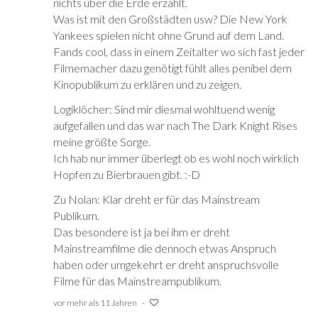
nichts über die Erde erzählt.
Was ist mit den Großstädten usw? Die New York
Yankees spielen nicht ohne Grund auf dem Land.
Fands cool, dass in einem Zeitalter wo sich fast jeder
Filmemacher dazu genötigt fühlt alles penibel dem
Kinopublikum zu erklären und zu zeigen.
Logiklöcher: Sind mir diesmal wohltuend wenig
aufgefallen und das war nach The Dark Knight Rises
meine größte Sorge.
Ich hab nur immer überlegt ob es wohl noch wirklich
Hopfen zu Bierbrauen gibt. :-D
Zu Nolan: Klar dreht er für das Mainstream
Publikum.
Das besondere ist ja bei ihm er dreht
Mainstreamfilme die dennoch etwas Anspruch
haben oder umgekehrt er dreht anspruchsvolle
Filme für das Mainstreampublikum.
vor mehr als 11 Jahren