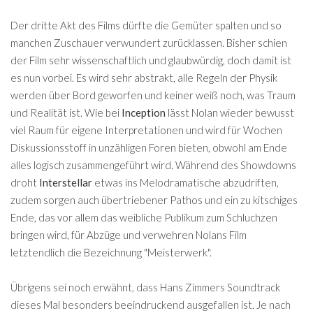
Der dritte Akt des Films dürfte die Gemüter spalten und so
manchen Zuschauer verwundert zurücklassen. Bisher schien
der Film sehr wissenschaftlich und glaubwürdig, doch damit ist
es nun vorbei. Es wird sehr abstrakt, alle Regeln der Physik
werden über Bord geworfen und keiner weiß noch, was Traum
und Realität ist. Wie bei
Inception
lässt Nolan wieder bewusst
viel Raum für eigene Interpretationen und wird für Wochen
Diskussionsstoff in unzähligen Foren bieten, obwohl am Ende
alles logisch zusammengeführt wird. Während des Showdowns
droht
Interstellar
etwas ins Melodramatische abzudriften,
zudem sorgen auch übertriebener Pathos und ein zu kitschiges
Ende, das vor allem das weibliche Publikum zum Schluchzen
bringen wird, für Abzüge und verwehren Nolans Film
letztendlich die Bezeichnung "Meisterwerk".
Übrigens sei noch erwähnt, dass Hans Zimmers Soundtrack
dieses Mal besonders beeindruckend ausgefallen ist. Je nach