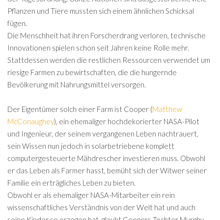
Pflanzen und Tiere mussten sich einem ähnlichen Schicksal
fügen.
Die Menschheit hat ihren Forscherdrang verloren, technische
Innovationen spielen schon seit Jahren keine Rolle mehr.
Stattdessen werden die restlichen Ressourcen verwendet um
riesige Farmen zu bewirtschaften, die die hungernde
Bevölkerung mit Nahrungsmittel versorgen.
Der Eigentümer solch einer Farm ist Cooper (
Matthew
McConaughey
), ein ehemaliger hochdekorierter NASA-Pilot
und Ingenieur, der seinem vergangenen Leben nachtrauert,
sein Wissen nun jedoch in solarbetriebene komplett
computergesteuerte Mähdrescher investieren muss. Obwohl
er das Leben als Farmer hasst, bemüht sich der Witwer seiner
Familie ein erträgliches Leben zu bieten.
Obwohl er als ehemaliger NASA-Mitarbeiter ein rein
wissenschaftliches Verständnis von der Welt hat und auch
seine Kinder so erzogen hat, glaubt Coopers Tochter Murphy