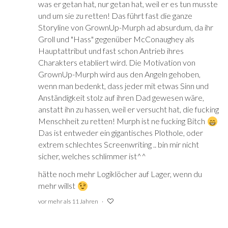
was er getan hat, nur getan hat, weil er es tun musste
und um sie zu retten! Das führt fast die ganze
Storyline von GrownUp-Murph ad absurdum, da ihr
Groll und "Hass" gegenüber McConaughey als
Hauptattribut und fast schon Antrieb ihres
Charakters etabliert wird. Die Motivation von
GrownUp-Murph wird aus den Angeln gehoben,
wenn man bedenkt, dass jeder mit etwas Sinn und
Anständigkeit stolz auf ihren Dad gewesen wäre,
anstatt ihn zu hassen, weil er versucht hat, die fucking
Menschheit zu retten! Murph ist ne fucking Bitch
Das ist entweder ein gigantisches Plothole, oder
extrem schlechtes Screenwriting .. bin mir nicht
sicher, welches schlimmer ist^^
hätte noch mehr Logiklöcher auf Lager, wenn du
mehr willst
vor mehr als 11 Jahren