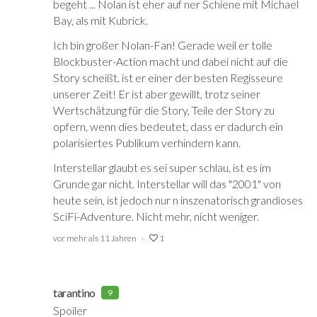
begeht ... Nolan ist eher auf ner Schiene mit Michael
Bay, als mit Kubrick.
Ich bin großer Nolan-Fan! Gerade weil er tolle
Blockbuster-Action macht und dabei nicht auf die
Story scheißt, ist er einer der besten Regisseure
unserer Zeit! Er ist aber gewillt, trotz seiner
Wertschätzung für die Story, Teile der Story zu
opfern, wenn dies bedeutet, dass er dadurch ein
polarisiertes Publikum verhindern kann.
Interstellar glaubt es sei super schlau, ist es im
Grunde gar nicht. Interstellar will das "2001" von
heute sein, ist jedoch nur n inszenatorisch grandioses
SciFi-Adventure. Nicht mehr, nicht weniger.
vor mehr als 11 Jahren
1
tarantino
9
Spoiler