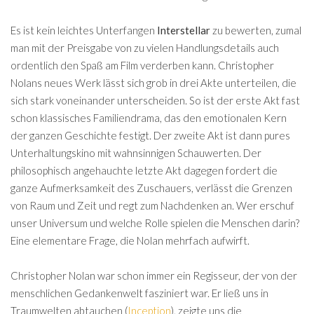
Es ist kein leichtes Unterfangen
Interstellar
zu bewerten, zumal
man mit der Preisgabe von zu vielen Handlungsdetails auch
ordentlich den Spaß am Film verderben kann. Christopher
Nolans neues Werk lässt sich grob in drei Akte unterteilen, die
sich stark voneinander unterscheiden. So ist der erste Akt fast
schon klassisches Familiendrama, das den emotionalen Kern
der ganzen Geschichte festigt. Der zweite Akt ist dann pures
Unterhaltungskino mit wahnsinnigen Schauwerten. Der
philosophisch angehauchte letzte Akt dagegen fordert die
ganze Aufmerksamkeit des Zuschauers, verlässt die Grenzen
von Raum und Zeit und regt zum Nachdenken an. Wer erschuf
unser Universum und welche Rolle spielen die Menschen darin?
Eine elementare Frage, die Nolan mehrfach aufwirft.
Christopher Nolan war schon immer ein Regisseur, der von der
menschlichen Gedankenwelt fasziniert war. Er ließ uns in
Traumwelten abtauchen (
Inception
), zeigte uns die