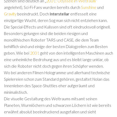
Szenen sind deutlich an „
2001: Odyssee im Weltraum
“
angelehnt), Sci-Fi-Fans wurden bereits durch
Sunshine
und
Gravity
beeindruckt. Doch
Interstellar
entfesselt eine
einzigartige Wucht, deren Sog man sich nicht entziehen kann.
Die Special-Effects und Kulissen sind oft eindrucksvoll originell.
Besonders gelungen sind die beiden riesigen und
monolithischen Roboter TARS und CASE, die dem Team
behilflich sind und einige der besten Dialogzeilen zum Besten
geben. Wie bei
2001
geht von den intelligenten Maschinen auch
eine unheimliche Bedrohung aus und es bleibt lange unklar, ob
sich die Roboter nicht doch gegen ihren Schöpfer wenden.
Wo bei anderen Filmen Hologramme und allerhand technische
Spielereien schon zum Standard gehören, gestaltet Nolan das
Innenleben des Space-Shuttles eher aufgeräumt und
minimalistisch.
Die visuelle Gestaltung des Weltraums mitsamt seinen
Planeten, Wurmlöchern und schwarzen Löchern ist wie bereits
erwähnt absolut beeindruckend ausgefallen und sieht