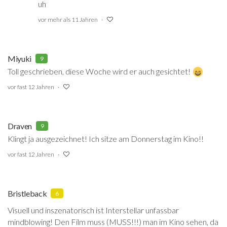
uh
vor mehr als 11 Jahren
Miyuki
9
Toll geschrieben, diese Woche wird er auch gesichtet!
vor fast 12 Jahren
Draven
9
Klingt ja ausgezeichnet! Ich sitze am Donnerstag im Kino!!
vor fast 12 Jahren
Bristleback
6
Visuell und inszenatorisch ist Interstellar unfassbar
mindblowing! Den Film muss (MUSS!!!) man im Kino sehen, da