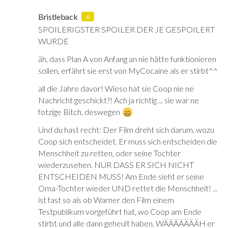
Bristleback
6
SPOILERIGSTER SPOILER DER JE GESPOILERT
WURDE
äh, dass Plan A von Anfang an nie hätte funktionieren
sollen, erfährt sie erst von MyCocaine als er stirbt^^
all die Jahre davor! Wieso hat sie Coop nie ne
Nachricht geschickt?! Ach ja richtig ... sie war ne
fotzige Bitch, deswegen
Und du hast recht: Der Film dreht sich darum, wozu
Coop sich entscheidet. Er muss sich entscheiden die
Menschheit zu retten, oder seine Tochter
wiederzusehen. NUR DASS ER SICH NICHT
ENTSCHEIDEN MUSS! Am Ende sieht er seine
Oma-Tochter wieder UND rettet die Menschheit! ...
ist fast so als ob Warner den Film einem
Testpublikum vorgeführt hat, wo Coop am Ende
stirbt und alle dann geheult haben, WÄÄÄÄÄÄÄH er