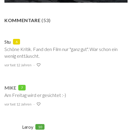
KOMMENTARE
(
53
)
Stu
6
Schöne Kritik. Fand den Film nur "ganz gut". War schon ein
wenig enttäuscht.
vor fast 12 Jahren
MIKE
7
Am Freitag wird er gesichtet :-)
vor fast 12 Jahren
Leroy
10