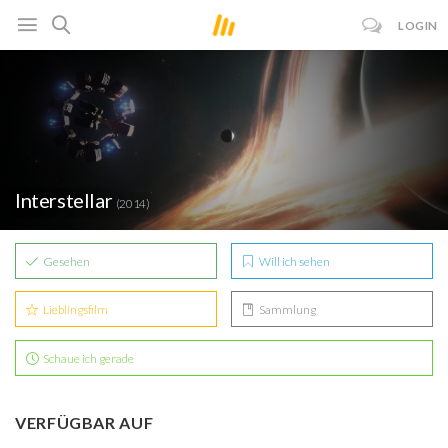
LOGIN
Interstellar
(2014)
Gesehen
Will ich sehen
Lieblingsfilm
Sammlung
Schaue ich gerade
VERFÜGBAR AUF