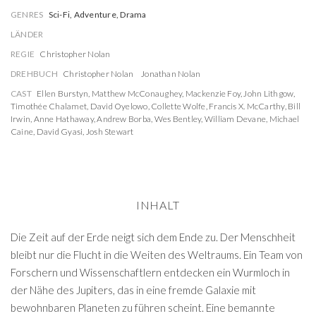
GENRES
Sci-Fi, Adventure, Drama
LÄNDER
REGIE
Christopher Nolan
DREHBUCH
Christopher Nolan
Jonathan Nolan
CAST
Ellen Burstyn
,
Matthew McConaughey
,
Mackenzie Foy
,
John Lithgow
,
Timothée Chalamet
,
David Oyelowo
,
Collette Wolfe
,
Francis X. McCarthy
,
Bill
Irwin
,
Anne Hathaway
,
Andrew Borba
,
Wes Bentley
,
William Devane
,
Michael
Caine
,
David Gyasi
,
Josh Stewart
INHALT
Die Zeit auf der Erde neigt sich dem Ende zu. Der Menschheit
bleibt nur die Flucht in die Weiten des Weltraums. Ein Team von
Forschern und Wissenschaftlern entdecken ein Wurmloch in
der Nähe des Jupiters, das in eine fremde Galaxie mit
bewohnbaren Planeten zu führen scheint. Eine bemannte