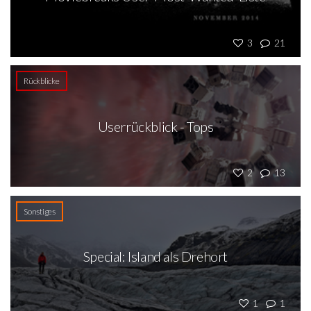
3
21
Rückblicke
Userrückblick - Tops
2
13
Sonstiges
Special: Island als Drehort
1
1