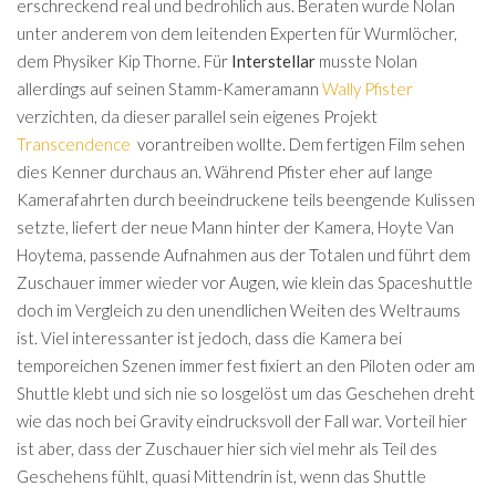
erschreckend real und bedrohlich aus. Beraten wurde Nolan
unter anderem von dem leitenden Experten für Wurmlöcher,
dem Physiker Kip Thorne. Für
Interstellar
musste Nolan
allerdings auf seinen Stamm-Kameramann
Wally Pfister
verzichten, da dieser parallel sein eigenes Projekt
Transcendence
vorantreiben wollte. Dem fertigen Film sehen
dies Kenner durchaus an. Während Pfister eher auf lange
Kamerafahrten durch beeindruckene teils beengende Kulissen
setzte, liefert der neue Mann hinter der Kamera, Hoyte Van
Hoytema, passende Aufnahmen aus der Totalen und führt dem
Zuschauer immer wieder vor Augen, wie klein das Spaceshuttle
doch im Vergleich zu den unendlichen Weiten des Weltraums
ist. Viel interessanter ist jedoch, dass die Kamera bei
temporeichen Szenen immer fest fixiert an den Piloten oder am
Shuttle klebt und sich nie so losgelöst um das Geschehen dreht
wie das noch bei Gravity eindrucksvoll der Fall war. Vorteil hier
ist aber, dass der Zuschauer hier sich viel mehr als Teil des
Geschehens fühlt, quasi Mittendrin ist, wenn das Shuttle