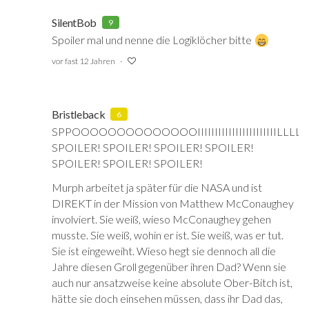
SilentBob
9
Spoiler mal und nenne die Logiklöcher bitte
vor fast 12 Jahren
Bristleback
6
SPPOOOOOOOOOOOOOOIIIIIIIIIIIIIIIIIIIIIIILLLL
SPOILER! SPOILER! SPOILER! SPOILER!
SPOILER! SPOILER! SPOILER!
Murph arbeitet ja später für die NASA und ist
DIREKT in der Mission von Matthew McConaughey
involviert. Sie weiß, wieso McConaughey gehen
musste. Sie weiß, wohin er ist. Sie weiß, was er tut.
Sie ist eingeweiht. Wieso hegt sie dennoch all die
Jahre diesen Groll gegenüber ihren Dad? Wenn sie
auch nur ansatzweise keine absolute Ober-Bitch ist,
hätte sie doch einsehen müssen, dass ihr Dad das,