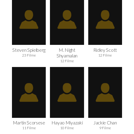
Steven Spielberg
M. Night
Ridley Scott
Shyamalan
23 Filme
12 Filme
12 Filme
Martin Scorsese
Hayao Miyazaki
Jackie Chan
11 Filme
10 Filme
9 Filme