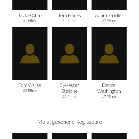
Jackie Chan
Tom Hanks
Adam Sandler
32 Filme
31 Filme
27 Filme
Tom Cruise
Sylvester
Denzel
Stallone
Washington
22 Filme
22 Filme
17 Filme
Meist gesehene Regisseure