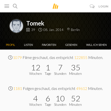
LOGIN
Tomek
39
08. Jan. 2014
Berlin
PROFIL
LISTEN
FAVORITEN
GESEHEN
WILL ICH SEHEN
1079
Filme geschaut, das entspricht
122855
Minuten.
12
1
7
35
Wochen
Tage
Stunden
Minuten
1181
Folgen geschaut, das entspricht
49612
Minuten.
4
6
10
52
Wochen
Tage
Stunden
Minuten