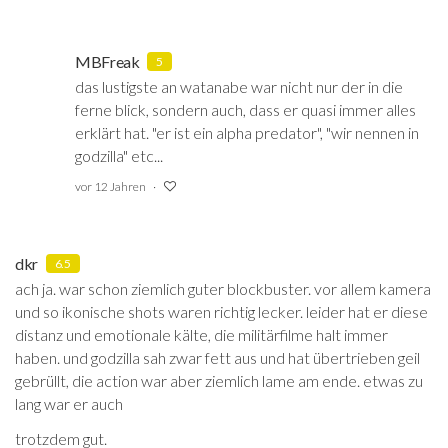
MBFreak
5
das lustigste an watanabe war nicht nur der in die
ferne blick, sondern auch, dass er quasi immer alles
erklärt hat. "er ist ein alpha predator", "wir nennen in
godzilla" etc...
vor 12 Jahren
dkr
6.5
ach ja. war schon ziemlich guter blockbuster. vor allem kamera
und so ikonische shots waren richtig lecker. leider hat er diese
distanz und emotionale kälte, die militärfilme halt immer
haben. und godzilla sah zwar fett aus und hat übertrieben geil
gebrüllt, die action war aber ziemlich lame am ende. etwas zu
lang war er auch
trotzdem gut.