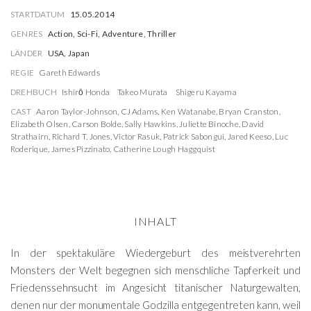
STARTDATUM
15.05.2014
GENRES
Action, Sci-Fi, Adventure, Thriller
LÄNDER
USA, Japan
REGIE
Gareth Edwards
DREHBUCH
Ishirō Honda
Takeo Murata
Shigeru Kayama
CAST
Aaron Taylor-Johnson
,
CJ Adams
,
Ken Watanabe
,
Bryan Cranston
,
Elizabeth Olsen
,
Carson Bolde
,
Sally Hawkins
,
Juliette Binoche
,
David
Strathairn
,
Richard T. Jones
,
Victor Rasuk
,
Patrick Sabongui
,
Jared Keeso
,
Luc
Roderique
,
James Pizzinato
,
Catherine Lough Haggquist
INHALT
In der spektakuläre Wiedergeburt des meistverehrten
Monsters der Welt begegnen sich menschliche Tapferkeit und
Friedenssehnsucht im Angesicht titanischer Naturgewalten,
denen nur der monumentale Godzilla entgegentreten kann, weil