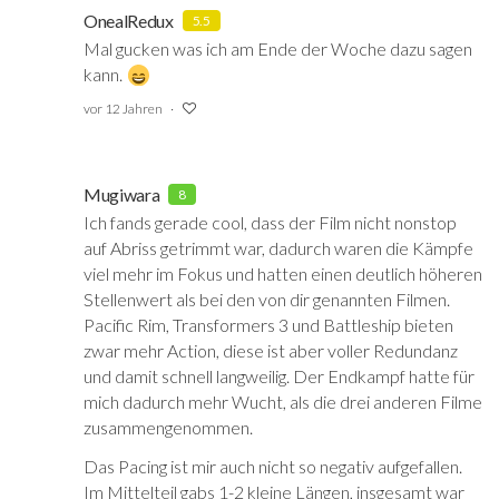
OnealRedux
5.5
Mal gucken was ich am Ende der Woche dazu sagen
kann.
vor 12 Jahren
Mugiwara
8
Ich fands gerade cool, dass der Film nicht nonstop
auf Abriss getrimmt war, dadurch waren die Kämpfe
viel mehr im Fokus und hatten einen deutlich höheren
Stellenwert als bei den von dir genannten Filmen.
Pacific Rim, Transformers 3 und Battleship bieten
zwar mehr Action, diese ist aber voller Redundanz
und damit schnell langweilig. Der Endkampf hatte für
mich dadurch mehr Wucht, als die drei anderen Filme
zusammengenommen.
Das Pacing ist mir auch nicht so negativ aufgefallen.
Im Mittelteil gabs 1-2 kleine Längen, insgesamt war