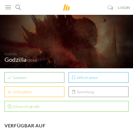
LOGIN
Godzilla
Godzilla
(2014)
Gesehen
Will ich sehen
Lieblingsfilm
Sammlung
Schaue ich gerade
VERFÜGBAR AUF