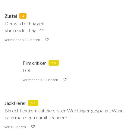
Zustel
4
Der wird richtig geil.
Vorfreude steigt ^^
vor mehr als 12 Jahren
Filmkritiker
5.5
LOL
vor mehr als 10 Jahren
JackHerer
6.5
Bin echt extrem auf die ersten Wertungen gespannt. Wann
kann man denn damit rechnen?
vor 12 Jahren