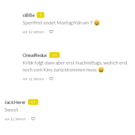
siBBe
5
Sperrfrist endet Montag früh um 7
vor 12 Jahren
OnealRedux
5.5
Kritik folgt dann aber erst Nachmittags, weil ich erst
noch vom Kino zurückkommen muss
vor 12 Jahren
JackHerer
6.5
Sweet
vor 12 Jahren