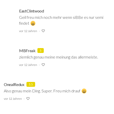
EastClintwood
Geil freu mich noch mehr wenn siBBe es nur semi
findet
vor 12 Jahren
MBFreak
5
ziemlich genau meine meinung das allermeiste.
vor 12 Jahren
OnealRedux
5.5
Also genau mein Ding. Super. Freu mich drauf
vor 12 Jahren