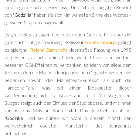
eine Legende auferstehen lässt. Und mit dem jüngsten Reboot
von "
Godzilla
" haben sie sich - im wahrsten Sinne des Wortes -
große Fußstapfen ausgewählt.
Es gibt vieles zu sagen über den neuen Godzilla-Film, aber die
gute Nachricht gleich vorweg: Regisseur
Gareth Edwards
gelingt
es spielend,
Roland Emmerichs
desaströse Fassung von 1998
vergessen zu machen.Dies haben wir nicht nur den weitaus
besseren CGI-Effekten zu verdanken, sondern vor allem dem
Respekt, den die Macher dem japanischen Original erweisen. Sie
bedenken sowohl das Mainstream-Publikum als auch die
Hardcore-Fans, was bei einem Blockbuster dieser
Größenordnung nicht selbstverständlich ist. Mit steigendem
Budget steigt auch der Einfluss der Studiobosse, und mit ihnen
zumeist das Maß an Konformität. Das geschieht nicht bei
"
Godzilla
", und so dürfen wir wohl in diesem Monat den
wahrscheinlich coolsten Monsterfilm des Jahrzehnts
betrachten.