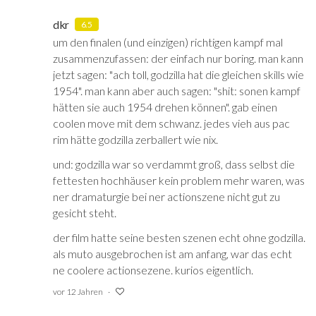
dkr
6.5
um den finalen (und einzigen) richtigen kampf mal
zusammenzufassen: der einfach nur boring. man kann
jetzt sagen: "ach toll, godzilla hat die gleichen skills wie
1954". man kann aber auch sagen: "shit: sonen kampf
hätten sie auch 1954 drehen können". gab einen
coolen move mit dem schwanz. jedes vieh aus pac
rim hätte godzilla zerballert wie nix.
und: godzilla war so verdammt groß, dass selbst die
fettesten hochhäuser kein problem mehr waren, was
ner dramaturgie bei ner actionszene nicht gut zu
gesicht steht.
der film hatte seine besten szenen echt ohne godzilla.
als muto ausgebrochen ist am anfang, war das echt
ne coolere actionsezene. kurios eigentlich.
vor 12 Jahren