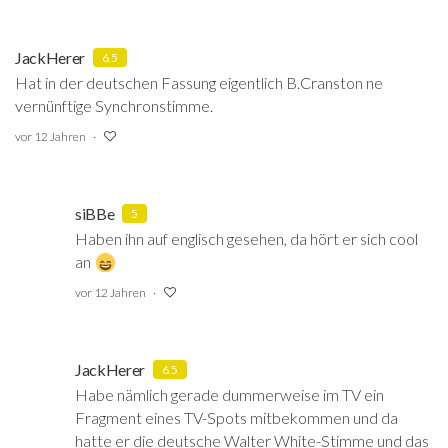
JackHerer
6.5
Hat in der deutschen Fassung eigentlich B.Cranston ne
vernünftige Synchronstimme.
vor 12 Jahren
siBBe
5
Haben ihn auf englisch gesehen, da hört er sich cool
an
vor 12 Jahren
JackHerer
6.5
Habe nämlich gerade dummerweise im TV ein
Fragment eines TV-Spots mitbekommen und da
hatte er die deutsche Walter White-Stimme und das