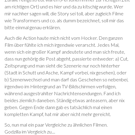
am richtigen Ort) und es hier und da zu kitschig wurde. Wer
mir nachher sagen will, die Story sei toll, aber zugleich Filme
wie Transformers und co. als dumm bezeichnet, soll mir das
bitte einmal genau erklären.
Auch die Action haute mich nicht vom Hocker. Den ganzen
Film über fühlte ich mich irgendwie verarscht. Jedes Mal,
wenn sich ein großer Kampf andeutete und man sich freute,
dass nun gehörig die Post abgeht, passierte entweder: a) Cut,
Zeitsprung und man sieht die Szenerie nur noch hinterher
(Stadt in Schutt und Asche, Kampf vorbei, nix gesehen), oder
b) Szenenwechsel und man darf das Geschehen so nebenbei,
irgendwo im Hintergrund an TV-Bildschirmen verfolgen,
während ausgestrahlter Nachrichtensendungen. Fand ich
beides ziemlich daneben. Ständig etwas anteasern, aber nix
geben. Gegen Ende dann gab es tatsächlich mal einen
kompletten Kampf, hat mir aber nicht mehr gereicht.
So, nun mal ein paar Vergleiche zu ähnlichen Filmen.
Godzilla im Vergleich zu....