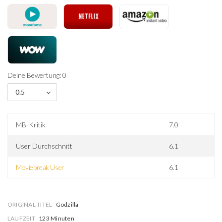
Deine Bewertung: 0
0.5
MB-Kritik
7.0
User Durchschnitt
6.1
Moviebreak User
6.1
ORIGINAL TITEL
Godzilla
LAUFZEIT
123 Minuten