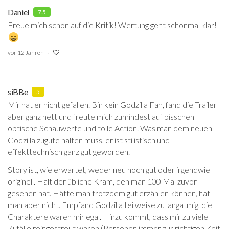
Daniel
7.5
Freue mich schon auf die Kritik! Wertung geht schonmal klar!
vor 12 Jahren
siBBe
5
Mir hat er nicht gefallen. Bin kein Godzilla Fan, fand die Trailer
aber ganz nett und freute mich zumindest auf bisschen
optische Schauwerte und tolle Action. Was man dem neuen
Godzilla zugute halten muss, er ist stilistisch und
effekttechnisch ganz gut geworden.
Story ist, wie erwartet, weder neu noch gut oder irgendwie
originell. Halt der übliche Kram, den man 100 Mal zuvor
gesehen hat. Hätte man trotzdem gut erzählen können, hat
man aber nicht. Empfand Godzilla teilweise zu langatmig, die
Charaktere waren mir egal. Hinzu kommt, dass mir zu viele
Zufälle reingestreut waren (Personen immer zur richtigen Zeit