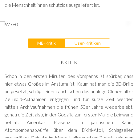
die Menschheit ihnen schutzlos ausgeliefert ist.
MB-Kritik
User-Kritiken
KRITIK
Schon in den ersten Minuten des Vorspanns ist spürbar, dass
hier etwas Großes im Ansturm ist. Kaum hat man die 3D-Brille
aufgesetzt, schlägt einem auch schon das analoge Glühen alter
Zelluloid-Aufnahmen entgegen, und für kurze Zeit werden
mittels Archivaufnahmen die frühen 50er Jahre wiederbelebt,
genau die Zeit also, in der Godzilla zum ersten Mal die Leinwand
betrat. Amerikas Präsenz im pazifischen Raum,
Atombombenabwürfe über dem Bikini-Atoll, Schlagzeilen
mysteriöser Objekte im Meer: Hollywood weiß noch, wie man