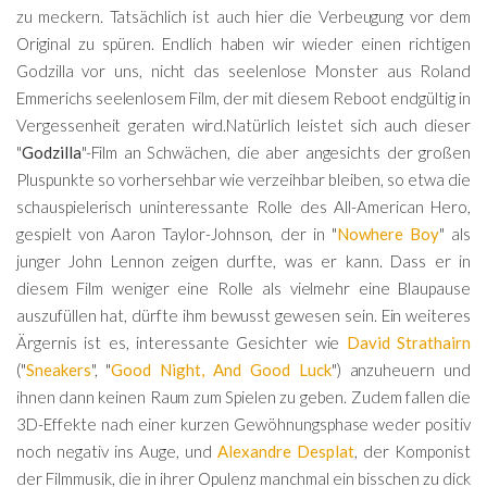
zu meckern. Tatsächlich ist auch hier die Verbeugung vor dem
Original zu spüren. Endlich haben wir wieder einen richtigen
Godzilla vor uns, nicht das seelenlose Monster aus Roland
Emmerichs seelenlosem Film, der mit diesem Reboot endgültig in
Vergessenheit geraten wird.Natürlich leistet sich auch dieser
"
Godzilla
"-Film an Schwächen, die aber angesichts der großen
Pluspunkte so vorhersehbar wie verzeihbar bleiben, so etwa die
schauspielerisch uninteressante Rolle des All-American Hero,
gespielt von Aaron Taylor-Johnson, der in "
Nowhere Boy
" als
junger John Lennon zeigen durfte, was er kann. Dass er in
diesem Film weniger eine Rolle als vielmehr eine Blaupause
auszufüllen hat, dürfte ihm bewusst gewesen sein. Ein weiteres
Ärgernis ist es, interessante Gesichter wie
David Strathairn
("
Sneakers
", "
Good Night, And Good Luck
") anzuheuern und
ihnen dann keinen Raum zum Spielen zu geben. Zudem fallen die
3D-Effekte nach einer kurzen Gewöhnungsphase weder positiv
noch negativ ins Auge, und
Alexandre Desplat
, der Komponist
der Filmmusik, die in ihrer Opulenz manchmal ein bisschen zu dick