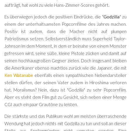
aufträgt, hat wohl zu viele Hans-Zimmer-Scores gehört.
Es überwiegen jedoch die positiven Eindrücke, die "
Godzilla
" zu
einem der unterhaltsamsten Popcornfilme des Jahres machen.
Positiv ist zudem, dass die Macher nicht auf plumpen
Patriotismus setzen. Selbstverständlich muss Superheld Taylor-
Johnson im dem Moment, in dem er beinahe von einem Monster
gefressen wird, seine süße, kleine Pistole zücken und damit auf
seinen hochhausgroßen Gegner zielen. Doch insgesamt bleiben
die Amerikaner ebenso machtlos zurück wie die Japaner, die mit
Ken Watanabe
ebenfalls einen sympathischen Nebendarsteller
stellen dürfen, der seinen Vater zudem in Hiroshima verloren
hat. Moralismus? Nein, dazu ist "Godzilla" zu sehr Popcornfilm.
Aber es steht dem Film gut zu Gesicht, sich neben einer Menge
CGI auch ein paar Grautöne zu leisten.
Die stärkste und das Publikum wohl am meisten überraschende
Wendung hat jedoch nichts mit Godzilla zu tun und soll an dieser
Stelle aus Spoilergründen nicht verraten werden. Eine