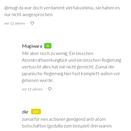
@mugi da war doch verdammt viel fukushima...sie haben es
nur nicht ausgesprochen.
vor 12 Jahren
Mugiwara
8
Mir aber noch zu wenig. Ein bisschen
Atomkraftwerkunglück und ein bisschen Regierung
vertuscht alles hat mir nicht gereicht. Zumal die
japanische Regierung hier fast komplett außen vor
gelassen wurde.
vor 12 Jahren
dkr
6.5
zumal für nen actioner genügend anti-atom
botschaften (godzilla zum beispiel) drin waren.