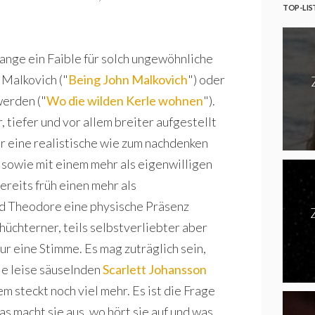
TOP-LIS
ange ein Faible für solch ungewöhnliche
 Malkovich ("
Being John Malkovich
") oder
werden ("
Wo die wilden Kerle wohnen
").
, tiefer und vor allem breiter aufgestellt
ur eine realistische wie zum nachdenken
 sowie mit einem mehr als eigenwilligen
ereits früh einen mehr als
d Theodore eine physische Präsenz
chüchterner, teils selbstverliebter aber
ur eine Stimme. Es mag zuträglich sein,
ie leise säuselnden
Scarlett Johansson
 steckt noch viel mehr. Es ist die Frage
s macht sie aus, wo hört sie auf und was