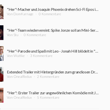
"Her"-Macher und Joaquin Phoenix drehen Sci-Fi Epos in Serie für Netflix
Von DomKarnage
0 Kommentare
"Her"-Team wiedervereint: Spike Jonze soll an Mini-Serie mit Joaquin Phoenix arbeiten
Von Stu
0 Kommentare
"Her"-Parodie und Spaß mit Leo - Jonah Hill blödelt in "Saturday Night Life"
Von Wuttke
3 Kommentare
Extended Trailer mit Hintergründen zum grandiosen Drama "Her" mit Joaquin Phoenix
Von OnealRedux
2 Kommentare
"Her": Erster Trailer zur ungewöhnlichen Komödie mit Joaquin Phoenix
Von OnealRedux
5 Kommentare