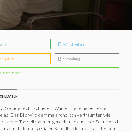
sehen
Will ich sehen
blingsfilm
Sammlung
aue ich gerade
CHE DATEN
ay
: Gerade technisch liefert Warner hier eine perfekte
e ab: Das Bild wird dem melancholisch verträumten wie
ophischen Ton vollkommen gerecht und auch der Sound wird
ers durch den kongenialen Soundtrack untermalt. Jedoch