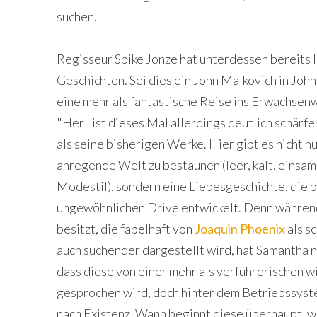
suchen.
Regisseur Spike Jonze hat unterdessen bereits l
Geschichten. Sei dies ein John Malkovich in John
eine mehr als fantastische Reise ins Erwachsen
"Her" ist dieses Mal allerdings deutlich schärfer
als seine bisherigen Werke. Hier gibt es nicht n
anregende Welt zu bestaunen (leer, kalt, einsam
Modestil), sondern eine Liebesgeschichte, die b
ungewöhnlichen Drive entwickelt. Denn währen
besitzt, die fabelhaft von
Joaquin Phoenix
als s
auch suchender dargestellt wird, hat Samantha n
dass diese von einer mehr als verführerischen w
gesprochen wird, doch hinter dem Betriebssystem
nach Existenz. Wann beginnt diese überhaupt, wa