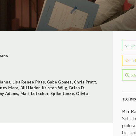
Ge
AMA
Lie
Sch
ianna
,
Lisa Renee Pitts
,
Gabe Gomez
,
Chris Pratt
,
ney Mara
,
Bill Hader
,
Kristen Wiig
,
Brian D.
my Adams
,
Matt Letscher
,
Spike Jonze
,
Olivia
TECHNIS
Blu-R
Scheib
philos
besond