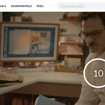
. . .
IALS
GEWINNSPIELE
FEED
10
MB-Kritik