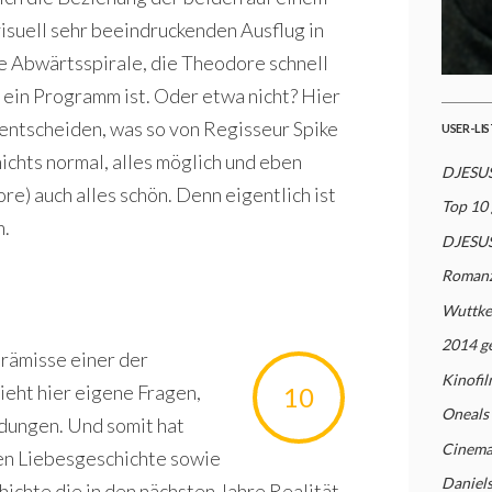
visuell sehr beeindruckenden Ausflug in
he Abwärtsspirale, die Theodore schnell
 ein Programm ist. Oder etwa nicht? Hier
entscheiden, was so von Regisseur Spike
USER-LI
 nichts normal, alles möglich und eben
DJESUS
e) auch alles schön. Denn eigentlich ist
Top 10
n.
DJESUS
Romanz
Wuttke
2014 g
Prämisse einer der
Kinofil
ieht hier eigene Fragen,
10
Oneals
dungen. Und somit hat
Cinema
en Liebesgeschichte sowie
Daniel
hichte die in den nächsten Jahre Realität