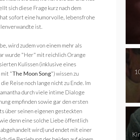
llt sich diese Frage kurz nach dem
 hat sofort eine humorvolle, lebensfrohe
elenverwandte ist.
be, wird zudem von einem mehr als
ar wurde "Her" mit reichlich Orange
sierten Kulissen (inklusive eines
10
 mit "
The Moon Song
") wissen zu
 die Reise noch lange nicht zu Ende. Im
amantha durch viele intime Dialoge
nung empfinden sowie gar den ersten
eits über seinen eigenen gesteckten
wie denn eine solche Liebe öffentlich
e abgehandelt wird) und endet mit einer
Ki
ch die Beziehung der beiden auf einem