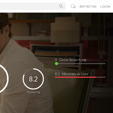
BEITRETEN
LOGIN
0
· Deine Bewertung
8.2 · Moviebreak User
8.2
Großartig