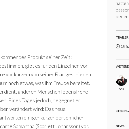
hätten
passen
bedenk
TRAILER 
Offiz
llkommendes Produkt seiner Zeit:
stimmen, gibt es für den Einzelnen vor
WEITERE
ore vor kurzem von seiner Frau geschieden
aum noch etwas, was ihm Freude bereitet.
Stu
 verdient, anderen Menschen lebensfrohe
en. Eines Tages jedoch, begegnet er
eben verändert wird: Das neue
LIEBLIN
antworten einiger kurzer persönlicher
armante Samantha (Scarlett Johansson) vor.
NEWS