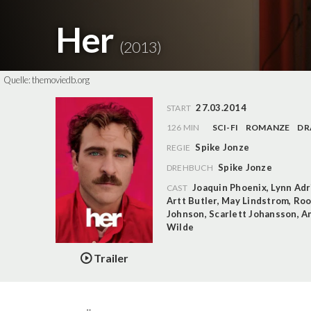
Her
(2013)
Quelle:
themoviedb.org
27.03.2014
START
126 MIN
SCI-FI
ROMANZE
DR
Spike Jonze
REGIE
Spike Jonze
DREHBUCH
Joaquin Phoenix
,
Lynn Adr
CAST
Artt Butler
,
May Lindstrom
,
Roo
Johnson
,
Scarlett Johansson
,
A
Wilde
Trailer