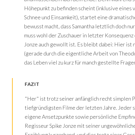
Höhepunkt zu befinden scheint (inklusive eines 
Schnee und Einsamkeit), startet eine dramatisc
bewusst macht, dass Samantha letztlich doch nur
muss wohl der Zuschauer in letzter Konsequenz 
Jonze auch gewollt ist. Es bleibt dabei: Hier ist
(gerade durch die eigentliche Arbeit von Theodor
das Leben viel zu kurz für manch gestellte Frage
FAZIT
"Her" ist trotz seiner anfänglich recht simplen 
tiefgründigsten Filme der letzten Jahre. Jeder s
eigene Ansetzpunkte sowie persönliche Empfin
Regisseur Spike Jonze mit seiner ungewöhnlich
Erzählung kurzerhand, und dies trotz einer Gesc