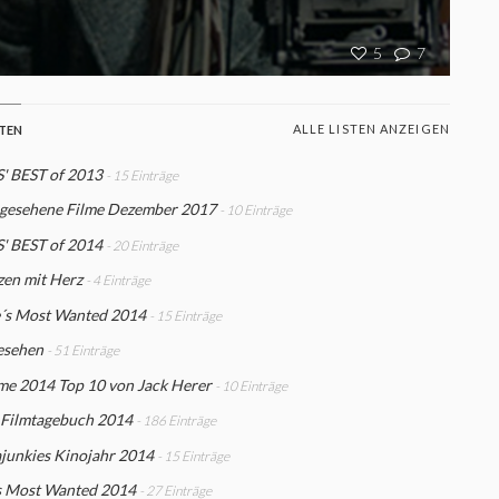
5
7
ALLE LISTEN ANZEIGEN
STEN
' BEST of 2013
- 15 Einträge
 gesehene Filme Dezember 2017
- 10 Einträge
' BEST of 2014
- 20 Einträge
en mit Herz
- 4 Einträge
´s Most Wanted 2014
- 15 Einträge
esehen
- 51 Einträge
me 2014 Top 10 von Jack Herer
- 10 Einträge
 Filmtagebuch 2014
- 186 Einträge
junkies Kinojahr 2014
- 15 Einträge
s Most Wanted 2014
- 27 Einträge