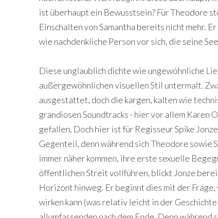
ist überhaupt ein Bewusstsein? Für Theodore ste
Einschalten von Samantha bereits nicht mehr. Er
wie nachdenkliche Person vor sich, die seine Se
Diese unglaublich dichte wie ungewöhnliche Lie
außergewöhnlichen visuellen Stil untermalt. Zw
ausgestattet, doch die kargen, kalten wie techni
grandiosen Soundtracks - hier vor allem Karen O
gefallen. Doch hier ist für Regisseur Spike Jonze
Gegenteil, denn während sich Theodore sowie S
immer näher kommen, ihre erste sexuelle Begeg
öffentlichen Streit vollführen, blickt Jonze ber
Horizont hinweg. Er beginnt dies mit der Frage, 
wirken kann (was relativ leicht in der Geschicht
allumfassenden nach dem Ende. Denn während si