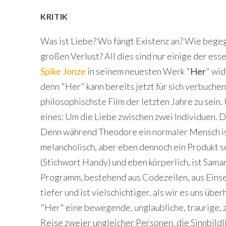
KRITIK
Was ist Liebe? Wo fängt Existenz an? Wie bege
großen Verlust? All dies sind nur einige der ess
Spike Jonze
in seinem neuesten Werk "
Her
" wid
denn "Her" kann bereits jetzt für sich verbuchen
philosophischste Film der letzten Jahre zu sein.
eines: Um die Liebe zwischen zwei Individuen. D
Denn während Theodore ein normaler Mensch i
melancholisch, aber eben dennoch ein Produkt 
(Stichwort Handy) und eben körperlich, ist Sama
Programm, bestehend aus Codezeilen, aus Einse
tiefer und ist vielschichtiger, als wir es uns übe
"Her" eine bewegende, unglaubliche, traurige, 
Reise zweier ungleicher Personen, die Sinnbildli