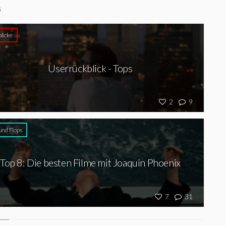
S
licke
Userrückblick - Tops
2
9
und Flops
Top 8: Die besten Filme mit Joaquin Phoenix
7
31