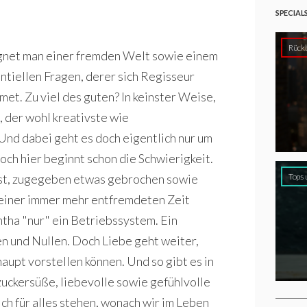
SPECIAL
Rückb
gnet man einer fremden Welt sowie einem
entiellen Fragen, derer sich Regisseur
met. Zu viel des guten? In keinster Weise,
, der wohl kreativste wie
 Und dabei geht es doch eigentlich nur um
och hier beginnt schon die Schwierigkeit.
st, zugegeben etwas gebrochen sowie
Tops 
seiner immer mehr entfremdeten Zeit
ntha "nur" ein Betriebssystem. Ein
n und Nullen. Doch Liebe geht weiter,
rhaupt vorstellen können. Und so gibt es in
zuckersüße, liebevolle sowie gefühlvolle
ch für alles stehen, wonach wir im Leben