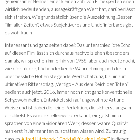
gemeinsamer Nenner einer kleinen Zahl von Filmexperten einen
wirklich bedeutenden, aussagekräftigen Wert hat, darüber lässt
sich streiten. Wie grundsätzlich über die Auszeichnung „Bester
Film aller Zeiten“, etwas Subjektiveres und Undefinierbares gibt
es wohl kaum.
Interessant und ganz selten dabei: Das unterschiedliche Echo
auf diesen Film lässt sich durchaus nachvollziehen (besonders
damals, wir sprechen immerhin von 1958, aber auch heute noch),
wie die spätere, flächendeckende Wahrnehmung und der in
unermessliche Höhen steigende Wertschätzung, bis hin zum
ultimativen Ritterschlag. „Vertigo – Aus dem Reich der Toten“
bedient auch jetzt, 2016, immer noch nicht ganz konventionelle
Sehgewohnheiten. Entwickelt sich auf ungewohnte Art und
Weise und ist dabei die reine Perfektion, die sich erst langsam
erschließt. Es wurde stellenweise erkannt, einige Stimmen
sprachen von einem visionären Werk, dessen wahre Qualität
man erst in Jahrzehnten zu schätzen wissen wird. Zu traurig,
dass es
Alfred Hitchcock
(
„Cocktail für eine Leiche“
) in dieser