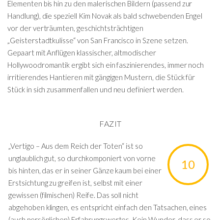
Elementen bis hin zu den malerischen Bildern (passend zur
Handlung), die speziell Kim Novak als bald schwebenden Engel
vor der verträumten, geschichtsträchtigen
„Geisterstadtkulisse“ von San Francisco in Szene setzen.
Gepaart mit Anflügen klassischer, altmodischer
Hollywoodromantik ergibt sich ein faszinierendes, immer noch
irritierendes Hantieren mit gängigen Mustern, die Stück für
Stück in sich zusammenfallen und neu definiert werden.
FAZIT
„Vertigo – Aus dem Reich der Toten“ ist so
unglaublich gut, so durchkomponiert von vorne
10
bis hinten, das er in seiner Gänze kaum bei einer
Erstsichtung zu greifen ist, selbst mit einer
gewissen (filmischen) Reife. Das soll nicht
abgehoben klingen, es entspricht einfach den Tatsachen, eines
(auch persönlichen) Erfahrungswertes. Kein Wunder, dass er so