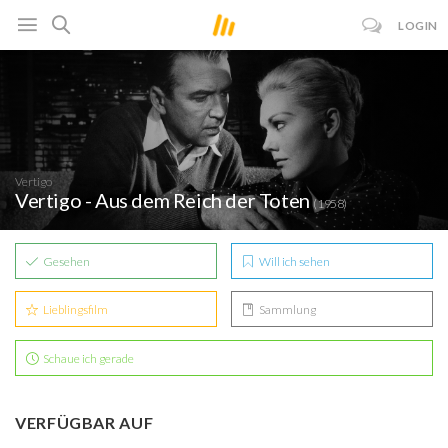
LOGIN
Vertigo
Vertigo - Aus dem Reich der Toten
(1958)
Gesehen
Will ich sehen
Lieblingsfilm
Sammlung
Schaue ich gerade
VERFÜGBAR AUF