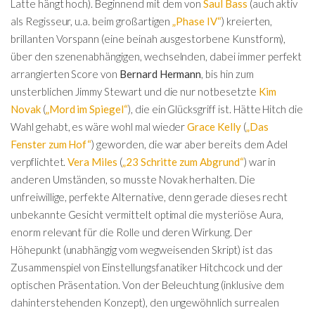
Latte hängt hoch). Beginnend mit dem von
Saul Bass
(auch aktiv
als Regisseur, u.a. beim großartigen
„Phase IV“
) kreierten,
brillanten Vorspann (eine beinah ausgestorbene Kunstform),
über den szenenabhängigen, wechselnden, dabei immer perfekt
arrangierten Score von
Bernard Hermann
, bis hin zum
unsterblichen Jimmy Stewart und die nur notbesetzte
Kim
Novak
(
„Mord im Spiegel“
), die ein Glücksgriff ist. Hätte Hitch die
Wahl gehabt, es wäre wohl mal wieder
Grace Kelly
(
„Das
Fenster zum Hof“
) geworden, die war aber bereits dem Adel
verpflichtet.
Vera Miles
(
„23 Schritte zum Abgrund“
) war in
anderen Umständen, so musste Novak herhalten. Die
unfreiwillige, perfekte Alternative, denn gerade dieses recht
unbekannte Gesicht vermittelt optimal die mysteriöse Aura,
enorm relevant für die Rolle und deren Wirkung. Der
Höhepunkt (unabhängig vom wegweisenden Skript) ist das
Zusammenspiel von Einstellungsfanatiker Hitchcock und der
optischen Präsentation. Von der Beleuchtung (inklusive dem
dahinterstehenden Konzept), den ungewöhnlich surrealen