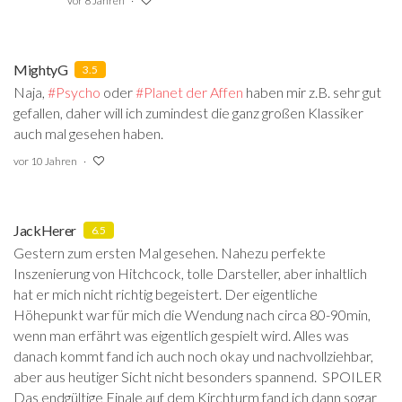
vor 8 Jahren
MightyG
3.5
Naja,
#Psycho
‍ oder
#Planet der Affen
‍ haben mir z.B. sehr gut
gefallen, daher will ich zumindest die ganz großen Klassiker
auch mal gesehen haben.
vor 10 Jahren
JackHerer
6.5
Gestern zum ersten Mal gesehen. Nahezu perfekte
Inszenierung von Hitchcock, tolle Darsteller, aber inhaltlich
hat er mich nicht richtig begeistert. Der eigentliche
Höhepunkt war für mich die Wendung nach circa 80-90min,
wenn man erfährt was eigentlich gespielt wird. Alles was
danach kommt fand ich auch noch okay und nachvollziehbar,
aber aus heutiger Sicht nicht besonders spannend. SPOILER
Das endgültige Finale auf dem Kirchturm fand ich dann sogar