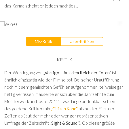
das Karma scheint er jedoch machtlos...
MB-Kritik
User-Kritiken
KRITIK
Der Werdegang von
„Vertigo – Aus dem Reich der Toten“
ist
ähnlich einzigartig wie der Film selbst. Bei seiner Uraufführung
noch mit sehr gemischten Gefühlen aufgenommen, teilweise gar
heftig verrissen, mauserte er sich über die Jahrzehnte zum
Meisterwerk und löste 2012 – was lange undenkbar schien –
das goldene Kritikerkalb
„Citizen Kane“
als bester Film aller
Zeiten ab (laut der mehr oder weniger repräsentativen
Umfrage der Zeitschrift
„Sight & Sound“
). Ob dieser größte