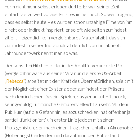
Form nicht mehr selbst erleben durfte. Er war seiner Zeit
einfach viel zu weit voraus. Er ist es immer noch. So weittragend,
dass es selbst heute – es wurden schon unzählige Filme von ihm
direkt oder indirekt inspiriert, er so oft wie selten zumindest
zitiert – eigentlich kein vergleichbares Material gibt, das sich
zumindest in seiner Individualität deutlich von ihm abhebt.
Jahrhundertwerk nennt man so was.
Der sonst bei Hitchcock klar in der Realität verankerte Plot
(vergleichbar wäre aus seiner Vita nur die erste US-Arbeit
„Rebecca“
) arbeitet mit der Kraft des Übernatürlichen, spielt mit
der Möglichkeit einer Existenz oder zumindest der Präsenz
nach dem irdischen Dasein. Spielen, das genau tut Hitchcock,
sehr geduldig, für manche Gemüter vielleicht zu sehr. Mit dem
Publikum (auf die Gefahr hin, es abzuschrecken, hat offenbar ja
partiell „funktioniert“), in erster Linie jedoch mit seinem
Protagonisten, dem nach einem tragischen Unfall an Akrophobie
(Höhenangst) leidenden und daraufhin in den Ruhestand