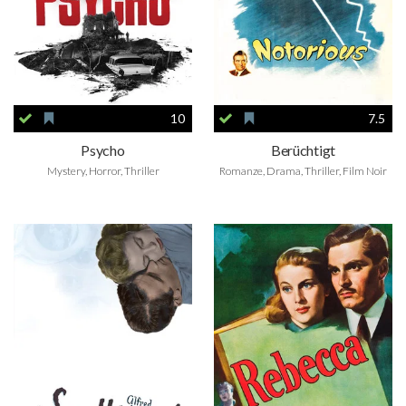
10
7.5
Psycho
Berüchtigt
Mystery, Horror, Thriller
Romanze, Drama, Thriller, Film Noir