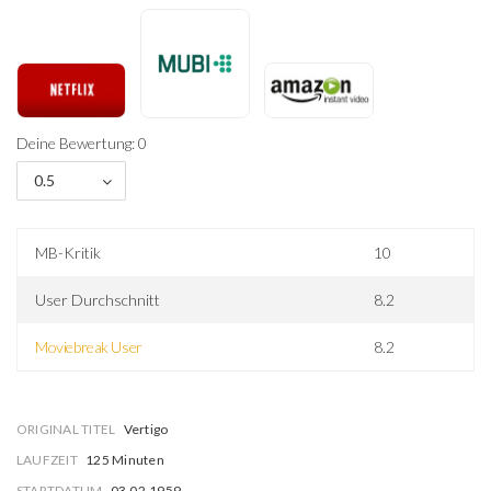
Deine Bewertung: 0
0.5
MB-Kritik
10
User Durchschnitt
8.2
Moviebreak User
8.2
ORIGINAL TITEL
Vertigo
LAUFZEIT
125 Minuten
STARTDATUM
03.02.1959