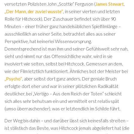
versetzten Polizisten John „Scottie“ Ferguson (
James Stewart
,
„Der Mann, der zuviel wusste“
, in seiner vierten und letzten
Rolle für Hitchcock). Der Zuschauer befindet sich über 90
Minuten – einer früher ganz handelsüblichen Spielfilmlänge –
ausschließlich an seiner Seite, betrachtet alles aus seiner
Perspektive, hat keinerlei Wissensvorsprung.
Dementsprechend ist man ihm und seiner Gefühlswelt sehr nah,
sieht und nimmt nur das Offensichtliche wahr, wird in sie
involviert wie selten, selbst bei Hitchcock. Gemessen an dem,
wie der Film letztlich funktioniert. Ähnliches bot der Meister bei
„Psycho“
, aber selbst dort ganz anders. Der geniale Bruch
erfolgte dort eher und war in seiner plötzlichen Radikalität
deutlicher, bei „Vertigo – Aus dem Reich der Toten“ schleicht
sich alles sehr behutsam ein und vermittelt erst relativ spät
(umso überraschender), was er letztendlich im Schilde führt.
Der Weg bis dahin – und darüber lässt sich keinesfalls streiten –
ist stilistisch das Beste, was Hitchcock jemals abgeliefert hat (die