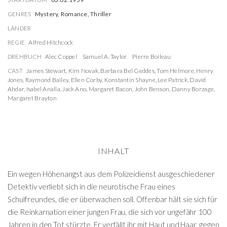
GENRES
Mystery, Romance, Thriller
LÄNDER
REGIE
Alfred Hitchcock
DREHBUCH
Alec Coppel
Samuel A. Taylor
Pierre Boileau
CAST
James Stewart
,
Kim Novak
,
Barbara Bel Geddes
,
Tom Helmore
,
Henry
Jones
,
Raymond Bailey
,
Ellen Corby
,
Konstantin Shayne
,
Lee Patrick
,
David
Ahdar
,
Isabel Analla
,
Jack Ano
,
Margaret Bacon
,
John Benson
,
Danny Borzage
,
Margaret Brayton
INHALT
Ein wegen Höhenangst aus dem Polizeidienst ausgeschiedener
Detektiv verliebt sich in die neurotische Frau eines
Schulfreundes, die er überwachen soll. Offenbar hält sie sich für
die Reinkarnation einer jungen Frau, die sich vor ungefähr 100
Jahren in den Tot stürzte. Er verfällt ihr mit Haut und Haar, gegen