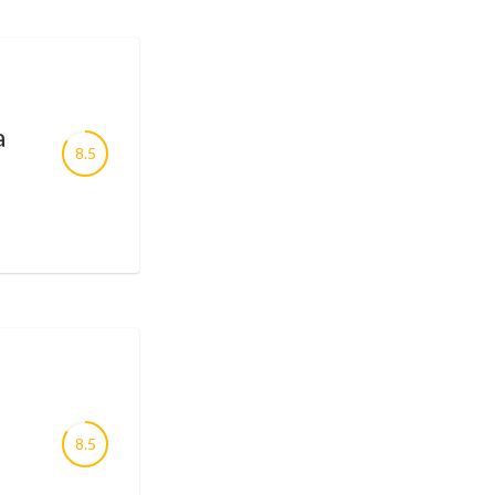
a
8.5
8.5