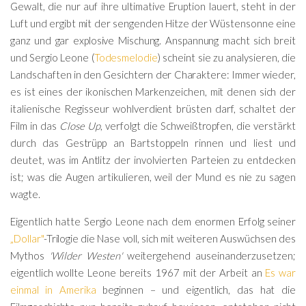
Gewalt, die nur auf ihre ultimative Eruption lauert, steht in der
Luft und ergibt mit der sengenden Hitze der Wüstensonne eine
ganz und gar explosive Mischung. Anspannung macht sich breit
und Sergio Leone (
Todesmelodie
) scheint sie zu analysieren, die
Landschaften in den Gesichtern der Charaktere: Immer wieder,
es ist eines der ikonischen Markenzeichen, mit denen sich der
italienische Regisseur wohlverdient brüsten darf, schaltet der
Film in das
Close Up
, verfolgt die Schweißtropfen, die verstärkt
durch das Gestrüpp an Bartstoppeln rinnen und liest und
deutet, was im Antlitz der involvierten Parteien zu entdecken
ist; was die Augen artikulieren, weil der Mund es nie zu sagen
wagte.
Eigentlich hatte Sergio Leone nach dem enormen Erfolg seiner
„Dollar"
-Trilogie die Nase voll, sich mit weiteren Auswüchsen des
Mythos
'Wilder Westen'
weitergehend auseinanderzusetzen;
eigentlich wollte Leone bereits 1967 mit der Arbeit an
Es war
einmal in Amerika
beginnen – und eigentlich, das hat die