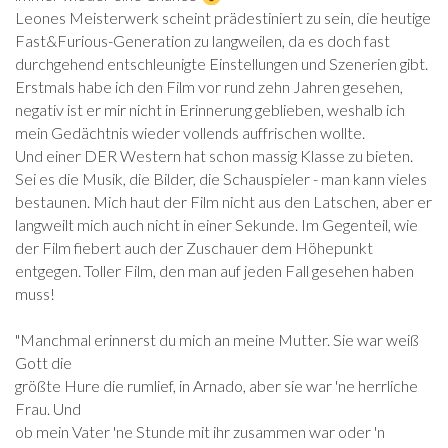
Leones Meisterwerk scheint prädestiniert zu sein, die heutige
Fast&Furious-Generation zu langweilen, da es doch fast
durchgehend entschleunigte Einstellungen und Szenerien gibt.
Erstmals habe ich den Film vor rund zehn Jahren gesehen,
negativ ist er mir nicht in Erinnerung geblieben, weshalb ich
mein Gedächtnis wieder vollends auffrischen wollte.
Und einer DER Western hat schon massig Klasse zu bieten.
Sei es die Musik, die Bilder, die Schauspieler - man kann vieles
bestaunen. Mich haut der Film nicht aus den Latschen, aber er
langweilt mich auch nicht in einer Sekunde. Im Gegenteil, wie
der Film fiebert auch der Zuschauer dem Höhepunkt
entgegen. Toller Film, den man auf jeden Fall gesehen haben
muss!
"Manchmal erinnerst du mich an meine Mutter. Sie war weiß
Gott die
größte Hure die rumlief, in Arnado, aber sie war 'ne herrliche
Frau. Und
ob mein Vater 'ne Stunde mit ihr zusammen war oder 'n