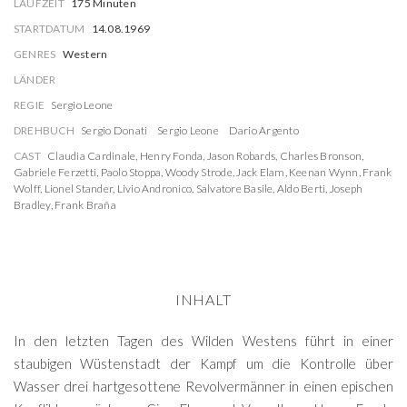
LAUFZEIT
175 Minuten
STARTDATUM
14.08.1969
GENRES
Western
LÄNDER
REGIE
Sergio Leone
DREHBUCH
Sergio Donati
Sergio Leone
Dario Argento
CAST
Claudia Cardinale
,
Henry Fonda
,
Jason Robards
,
Charles Bronson
,
Gabriele Ferzetti
,
Paolo Stoppa
,
Woody Strode
,
Jack Elam
,
Keenan Wynn
,
Frank
Wolff
,
Lionel Stander
,
Livio Andronico
,
Salvatore Basile
,
Aldo Berti
,
Joseph
Bradley
,
Frank Braña
INHALT
In den letzten Tagen des Wilden Westens führt in einer
staubigen Wüstenstadt der Kampf um die Kontrolle über
Wasser drei hartgesottene Revolvermänner in einen epischen