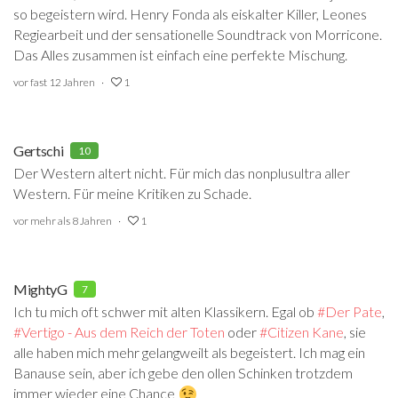
so begeistern wird. Henry Fonda als eiskalter Killer, Leones
Regiearbeit und der sensationelle Soundtrack von Morricone.
Das Alles zusammen ist einfach eine perfekte Mischung.
vor fast 12 Jahren
1
Gertschi
10
Der Western altert nicht. Für mich das nonplusultra aller
Western. Für meine Kritiken zu Schade.
vor mehr als 8 Jahren
1
MightyG
7
Ich tu mich oft schwer mit alten Klassikern. Egal ob
#Der Pate
‍,
#Vertigo - Aus dem Reich der Toten
‍ oder
#Citizen Kane
‍, sie
alle haben mich mehr gelangweilt als begeistert. Ich mag ein
Banause sein, aber ich gebe den ollen Schinken trotzdem
immer wieder eine Chance