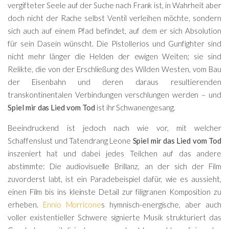
vergifteter Seele auf der Suche nach Frank ist, in Wahrheit aber
doch nicht der Rache selbst Ventil verleihen möchte, sondern
sich auch auf einem Pfad befindet, auf dem er sich Absolution
für sein Dasein wünscht. Die Pistollerios und Gunfighter sind
nicht mehr länger die Helden der ewigen Weiten; sie sind
Relikte, die von der Erschließung des Wilden Westen, vom Bau
der Eisenbahn und deren daraus resultierenden
transkontinentalen Verbindungen verschlungen werden – und
Spiel mir das Lied vom Tod
ist ihr Schwanengesang.
Beeindruckend ist jedoch nach wie vor, mit welcher
Schaffenslust und Tatendrang Leone
Spiel mir das Lied vom Tod
inszeniert hat und dabei jedes Teilchen auf das andere
abstimmte: Die audiovisuelle Brillanz, an der sich der Film
zuvorderst labt, ist ein Paradebeispiel dafür, wie es aussieht,
einen Film bis ins kleinste Detail zur filigranen Komposition zu
erheben.
Ennio Morricone
s hymnisch-energische, aber auch
voller existentieller Schwere signierte Musik strukturiert das