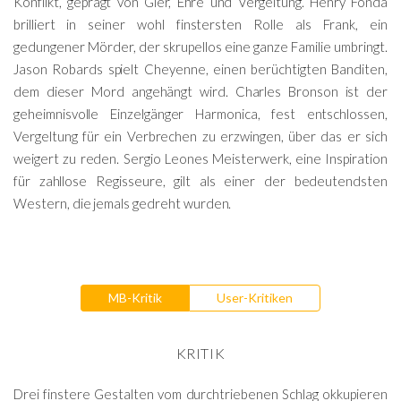
Konflikt, geprägt von Gier, Ehre und Vergeltung. Henry Fonda
brilliert in seiner wohl finstersten Rolle als Frank, ein
gedungener Mörder, der skrupellos eine ganze Familie umbringt.
Jason Robards spielt Cheyenne, einen berüchtigten Banditen,
dem dieser Mord angehängt wird. Charles Bronson ist der
geheimnisvolle Einzelgänger Harmonica, fest entschlossen,
Vergeltung für ein Verbrechen zu erzwingen, über das er sich
weigert zu reden. Sergio Leones Meisterwerk, eine Inspiration
für zahllose Regisseure, gilt als einer der bedeutendsten
Western, die jemals gedreht wurden.
MB-Kritik
User-Kritiken
KRITIK
Drei finstere Gestalten vom durchtriebenen Schlag okkupieren