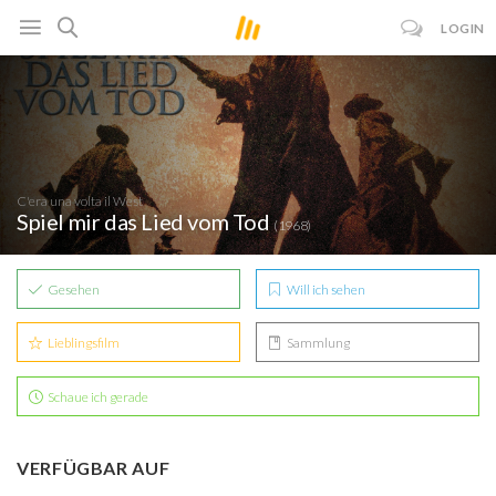
LOGIN
C'era una volta il West
Spiel mir das Lied vom Tod
(1968)
Gesehen
Will ich sehen
Lieblingsfilm
Sammlung
Schaue ich gerade
VERFÜGBAR AUF