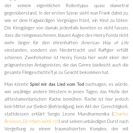
der seinem eigentlichen Rollentypus quasi diametral
gegenüberstand. In der ersten Szene sieht man Frank dabei zu,
wie er dem fragwürdigen Vergnügen frönt, ein Kind zu töten:
Die Kinogänger von damals jedenfalls konnten es nicht fassen,
dass die reingewaschenen, blauen Augen des Henry Fonda nicht
mehr länger für den ehrenhaften
American Way of Life
einstanden, sondern von Niedertracht und Raffgier erfüllt
schienen. Zweifelsohne ist Henry Fonda hier wohl einer der
prägnantesten Antagonisten, die das Genre (vielleicht auch die
gesamte Filmgeschichte?) je zu Gesicht bekommen hat.
Man könnte
Spiel mir das Lied vom Tod
nachsagen, es würde,
wie unzählige andere Western in jenen Tagen, das Motiv der
alttestamentarischen Rache bemühen. Rache ist hier jedoch
kein Mittel zur (Selbst-)Befriedigung, kein Akt der Gerechtigkeit,
stattdessen erklärt Sergio Leone Mundharmonika (
Charles
Bronson
,
Ein Mann sieht rot
) und seinen unbändigen Durst nach
Vergeltung zu einem traumatisierten Komplex, der mit