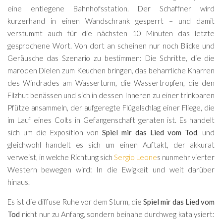
eine entlegene Bahnhofsstation. Der Schaffner wird
kurzerhand in einen Wandschrank gesperrt – und damit
verstummt auch für die nächsten 10 Minuten das letzte
gesprochene Wort. Von dort an scheinen nur noch Blicke und
Geräusche das Szenario zu bestimmen: Die Schritte, die die
maroden Dielen zum Keuchen bringen, das beharrliche Knarren
des Windrades am Wasserturm, die Wassertropfen, die den
Filzhut benässen und sich in dessen Inneren zu einer trinkbaren
Pfütze ansammeln, der aufgeregte Flügelschlag einer Fliege, die
im Lauf eines Colts in Gefangenschaft geraten ist. Es handelt
sich um die Exposition von
Spiel mir das Lied vom Tod
, und
gleichwohl handelt es sich um einen Auftakt, der akkurat
verweist, in welche Richtung sich
Sergio Leone
s nunmehr vierter
Western bewegen wird: In die Ewigkeit und weit darüber
hinaus.
Es ist die diffuse Ruhe vor dem Sturm, die
Spiel mir das Lied vom
Tod
nicht nur zu Anfang, sondern beinahe durchweg katalysiert: