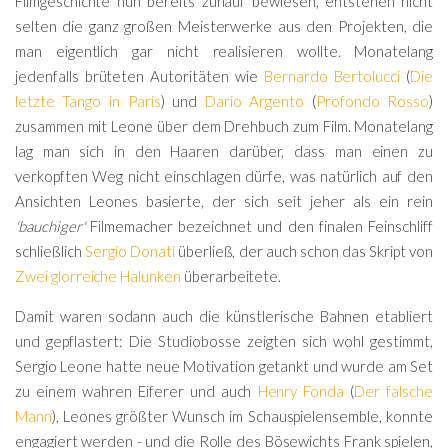
Filmgeschichte nun bereits zuhauf bewiesen, entstehen nicht
selten die ganz großen Meisterwerke aus den Projekten, die
man eigentlich gar nicht realisieren wollte. Monatelang
jedenfalls brüteten Autoritäten wie
Bernardo Bertolucci
(
Die
letzte Tango in Paris
) und
Dario Argento
(
Profondo Rosso
)
zusammen mit Leone über dem Drehbuch zum Film. Monatelang
lag man sich in den Haaren darüber, dass man einen zu
verkopften Weg nicht einschlagen dürfe, was natürlich auf den
Ansichten Leones basierte, der sich seit jeher als ein rein
'bauchiger'
Filmemacher bezeichnet und den finalen Feinschliff
schließlich
Sergio Donati
überließ, der auch schon das Skript von
Zwei glorreiche Halunken
überarbeitete.
Damit waren sodann auch die künstlerische Bahnen etabliert
und gepflastert: Die Studiobosse zeigten sich wohl gestimmt,
Sergio Leone hatte neue Motivation getankt und wurde am Set
zu einem wahren Eiferer und auch
Henry Fonda
(
Der falsche
Mann
), Leones größter Wunsch im Schauspielensemble, konnte
engagiert werden - und die Rolle des Bösewichts Frank spielen,