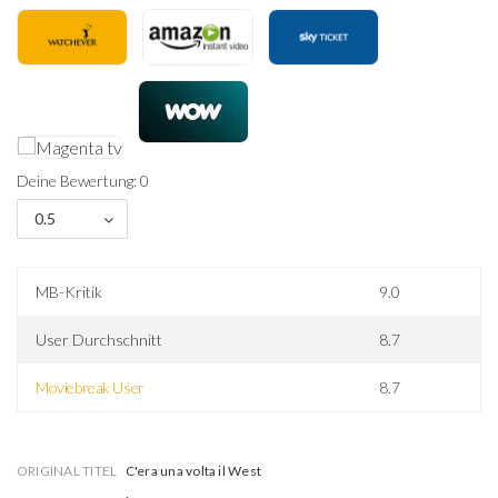
Deine Bewertung: 0
0.5
MB-Kritik
9.0
User Durchschnitt
8.7
Moviebreak User
8.7
ORIGINAL TITEL
C'era una volta il West