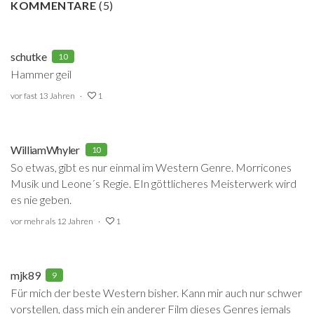
KOMMENTARE
(
5
)
schutke
10
Hammer geil
vor fast 13 Jahren
1
WilliamWhyler
10
So etwas, gibt es nur einmal im Western Genre. Morricones
Musik und Leone´s Regie. EIn göttlicheres Meisterwerk wird
es nie geben.
vor mehr als 12 Jahren
1
mjk89
9
Für mich der beste Western bisher. Kann mir auch nur schwer
vorstellen, dass mich ein anderer Film dieses Genres jemals