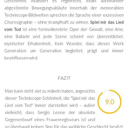
Geschehen, vitalisiert es regelrecht, exakt aufeinander
abgestimmte Bewegungsabläufe innerhalb der memorablen
Techniscope-Bildwelten sprechen die Sprache einer exzessiven
Choreographie – ohne krampfhaft zu wirken.
Spiel mir das Lied
vom Tod
ist eine formvollendete Oper der Gewalt, eine Arie,
eine Ballade und jede Szene scheint von überzeitlicher,
mystischer Erhabenheit. Kein Wunder, dass dieses Werk
Generation um Generation begleitet, prägt und immer
beeinflussen wird.
FAZIT
Man kann nicht viel zu mäkeln haben, angesichts
dieser Techniscope-Schönheit, die "Spiel mir das
9.0
Lied vom Tod" immer darstellen wird – außer
vielleicht, dass Sergio Leone der absolute
Gegenentwurf eines Frauenregisseurs ist und
so überhaupt keinen Sinn für das weibliche Geschlecht besitzt.