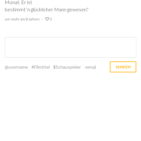
Monat. Er ist
bestimmt 'n glücklicher Mann gewesen."
vor mehr als 8 Jahren
3
@username
#Filmtitel
$Schauspieler
:emoji