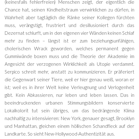
(keinesfalls fehlerfreien) Menschen zeigt, der eigentlich die
Chance hat, seinen Kindheitstraum verwirklichen zu dürfen, in
Wahrheit aber tagtäglich die Ränke seiner Kollegen fürchten
muss, verängstigt, frustriert und desillusioniert durch das
Dezernat schlurft, um in den eigenen vier Wänden keinen Schlaf
mehr zu finden – längst ist er zum beziehungsunfähigen,
cholerischen Wrack geworden, welches permanent gegen
Gummiwände boxen muss und die Theorie der Akademie im
Angesicht der verzogenen Wirklichkeit als Utopie verdammt.
Serpico schreit mehr, anstatt zu kommunizieren. Er präferiert
die Gegenwart seiner Tiere, weil er hier genau weiß, woran er
ist; weil es in ihrer Welt keine Verleugnung und Verlogenheit
gibt. Kein Abkassieren, nur leben und leben lassen. Das in
beeindruckenden urbanen Stimmungsbildern konservierte
Lokalkolorit tut sein übriges, um das bedrängende Klima
nachhaltig zu intensivieren: New York, genauer gesagt, Brooklyn
und Manhattan, gleichen einem höllischen Schandfleck auf der
Landkarte. So sieht New-Hollywood-Authentizität aus.