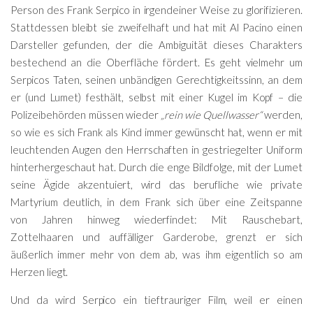
Person des Frank Serpico in irgendeiner Weise zu glorifizieren.
Stattdessen bleibt sie zweifelhaft und hat mit Al Pacino einen
Darsteller gefunden, der die Ambiguität dieses Charakters
bestechend an die Oberfläche fördert. Es geht vielmehr um
Serpicos Taten, seinen unbändigen Gerechtigkeitssinn, an dem
er (und Lumet) festhält, selbst mit einer Kugel im Kopf – die
Polizeibehörden müssen wieder
„rein wie Quellwasser“
werden,
so wie es sich Frank als Kind immer gewünscht hat, wenn er mit
leuchtenden Augen den Herrschaften in gestriegelter Uniform
hinterhergeschaut hat. Durch die enge Bildfolge, mit der Lumet
seine Ägide akzentuiert, wird das berufliche wie private
Martyrium deutlich, in dem Frank sich über eine Zeitspanne
von Jahren hinweg wiederfindet: Mit Rauschebart,
Zottelhaaren und auffälliger Garderobe, grenzt er sich
äußerlich immer mehr von dem ab, was ihm eigentlich so am
Herzen liegt.
Und da wird Serpico ein tieftrauriger Film, weil er einen