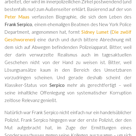
arbeitet, der wird im innerpolizeilichen Zirkel postwendend (und
bestenfalls nur) zum Außenseiter erklärt. Basierend auf der von
Peter Maas
verfassten Biographie, die sich dem Leben des
Frank Serpico
, einem ehemaligen Beatmen des New York Police
Department, angenommen hat, formt
Sidney Lumet
(
Die zwölf
Geschworenen
) eine durch und durch bittere Abrechnung mit
dem sich auf Abwegen befindenden Polizeiapparat. Bitter, weil
der darin verwurzelte Realismus auch im tagesaktuellen
Geschehen nicht von der Hand zu weisen ist. Bitter, weil
Lösungsansätze kaum in den Bereich des Umsetzbaren
vorzudringen scheinen. Und gerade deshalb scheint der
Klassiker-Status von
Serpico
mehr als gerechtfertigt – weil
seine inhaltliche Offenlegung von systematischer Korruption
zeitlose Relevanz genießt.
Natürlich war Frank Serpico nicht einfach nur ein handelsüblicher
Polizist. Frank Serpico hingegen war der erste Polizist, der den
Mut aufgebracht hat, im Zuge der Ermittlungen eines
Sonderausschusses gegen seine Kollegen auszusagen – um sich