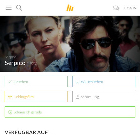
LOGIN
Serpico
Serpico
(1973)
Gesehen
Will ich sehen
Lieblingsfilm
Sammlung
Schaue ich gerade
VERFÜGBAR AUF