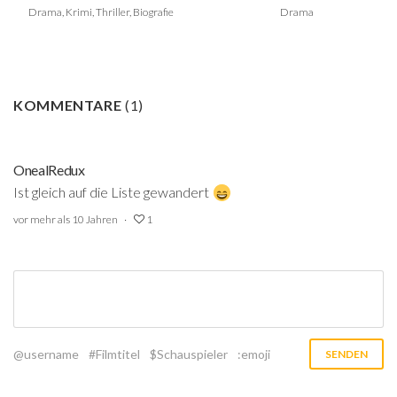
Drama, Krimi, Thriller, Biografie
Drama
KOMMENTARE
(
1
)
OnealRedux
Ist gleich auf die Liste gewandert
vor mehr als 10 Jahren
1
@username
#Filmtitel
$Schauspieler
:emoji