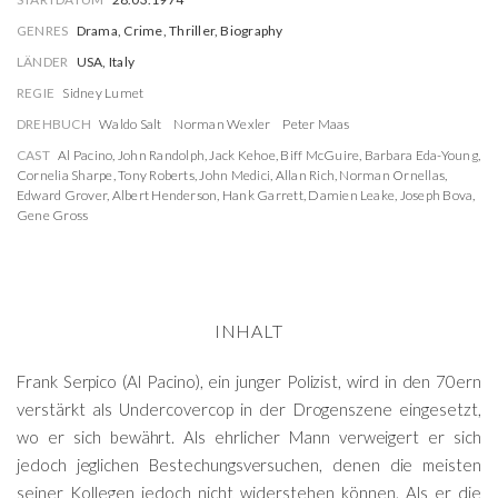
GENRES
Drama, Crime, Thriller, Biography
LÄNDER
USA, Italy
REGIE
Sidney Lumet
DREHBUCH
Waldo Salt
Norman Wexler
Peter Maas
CAST
Al Pacino
,
John Randolph
,
Jack Kehoe
,
Biff McGuire
,
Barbara Eda-Young
,
Cornelia Sharpe
,
Tony Roberts
,
John Medici
,
Allan Rich
,
Norman Ornellas
,
Edward Grover
,
Albert Henderson
,
Hank Garrett
,
Damien Leake
,
Joseph Bova
,
Gene Gross
INHALT
Frank Serpico (Al Pacino), ein junger Polizist, wird in den 70ern
verstärkt als Undercovercop in der Drogenszene eingesetzt,
wo er sich bewährt. Als ehrlicher Mann verweigert er sich
jedoch jeglichen Bestechungsversuchen, denen die meisten
seiner Kollegen jedoch nicht widerstehen können. Als er die