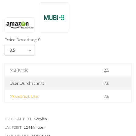
Deine Bewertung: 0
0.5
MB-Kritik
8.5
User Durchschnitt
7.8
Moviebreak User
7.8
ORIGINAL TITEL
Serpico
LAUFZEIT
129 Minuten
STARTDATUM
28.03.1974