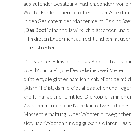
auslaufender Besatzung machen, sondern von ein
Werte. Es bleibt herrlich offen, ob der Alte dam
in den Gesichtern der Männer meint. Es sind Szen
„
Das Boot
“ einen teils wirklich plättenden und 
Film diesen Druck nicht aufrecht und kommt über
Durststrecken.
Der Star des Films jedoch, das Boot selbst, ist 
zwei Mann breit, die Decke keine zwei Meter ho
quittiert, die gibt es nämlich nicht. Nicht beim 
„Alarm“ heißt, dann bleibt alles stehen und liege
kneift man ab und rennt los. Die Köpfe rammen d
Zwischenmenschliche Nähe kann etwas schönes s
Massentierhaltung. Über Wochen hinweg haben d
sich, über Wochen hinweg gucken sie ihren Haar