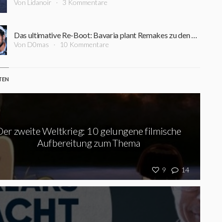
Von Lidanoir
3 Kommentare
Das ultimative Re-Boot: Bavaria plant Remakes zu den Kultklassikern "Das Boot" und "Raumpatrouille Orion"
Von D0mas
10 Kommentare
TEN
Der zweite Weltkrieg: 10 gelungene filmische
Aufbereitung zum Thema
9
14