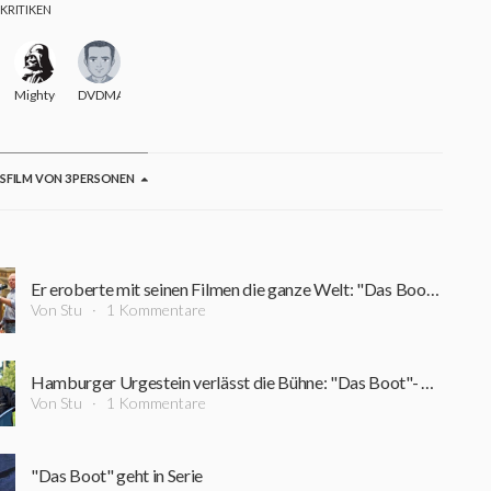
 KRITIKEN
e
MightyG
DVDMAX
GSFILM VON 3 PERSONEN
Er eroberte mit seinen Filmen die ganze Welt: "Das Boot"-Regisseur Wolfgang Petersen ist tot
Von Stu
1 Kommentare
Hamburger Urgestein verlässt die Bühne: "Das Boot"- und "Großstadtrevier"-Darsteller Jan Fedder ist tot
Von Stu
1 Kommentare
"Das Boot" geht in Serie