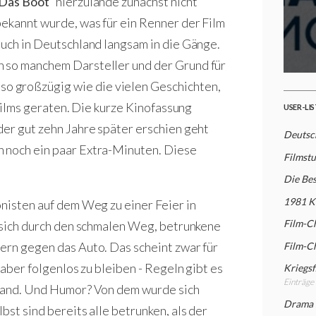
Das Boot
“ hierzulande zunächst nicht
bekannt wurde, was für ein Renner der Film
auch in Deutschland langsam in die Gänge.
n so manchem Darsteller und der Grund für
so großzügig wie die vielen Geschichten,
 Films geraten. Die kurze Kinofassung
USER-LI
der gut zehn Jahre später erschien geht
Deutsch
 noch ein paar Extra-Minuten. Diese
Filmst
Die Bes
1981 K
onisten auf dem Weg zu einer Feier in
Film-C
t sich durch den schmalen Weg, betrunkene
ern gegen das Auto. Das scheint zwar für
Film-C
 aber folgenlos zu bleiben - Regeln gibt es
Kriegsf
Einträge
stand. Und Humor? Von dem wurde sich
Drama
bst sind bereits alle betrunken, als der