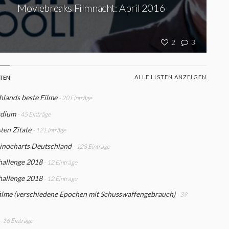
Moviebreaks Filmnacht: April 2016
2
3
ALLE LISTEN ANZEIGEN
STEN
lands beste Filme
- 20 Einträge
udium
- 45 Einträge
ten Zitate
- 12 Einträge
inocharts Deutschland
- 128 Einträge
hallenge 2018
- 12 Einträge
hallenge 2018
- 12 Einträge
ilme (verschiedene Epochen mit Schusswaffengebrauch)
- 39
- 16 Einträge