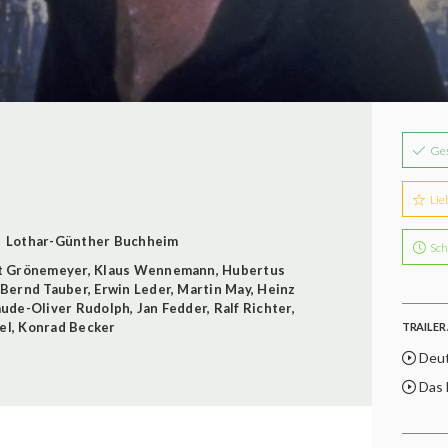
Ge
Lie
Lothar-Günther Buchheim
Sch
t Grönemeyer
,
Klaus Wennemann
,
Hubertus
Bernd Tauber
,
Erwin Leder
,
Martin May
,
Heinz
aude-Oliver Rudolph
,
Jan Fedder
,
Ralf Richter
,
el
,
Konrad Becker
TRAILER 
Deu
Das B