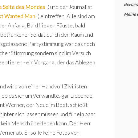
BeHain
e Seite des Mondes
") und der Journalist
Meine 
st Wanted Man
") eintreffen. Alle sind am
der Anfang. Bald fliegen Fäuste, bald
n betrunkener Soldat durch den Raum und
ausgelassene Partystimmung war das noch
licher Stimmung sondern sind im Versuch
kzeptieren - ein Vorgang, der das Ablegen
nd wird von einer Handvoll Zivilisten
h, ob es sich um Verwandte, gar Liebende,
nt Werner, der Neue im Boot, schießt
inter sich lassen müssen und für ein paar
 kein Mensch überleben kann. Der Herr
erner ab. Er solle keine Fotos von