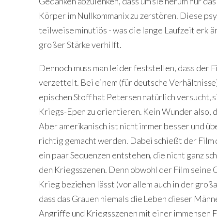
Gedanken abzulenken, dass um sie herum nur das
Körper im Nullkommanix zu zerstören. Diese psy
teilweise minutiös - was die lange Laufzeit erklä
großer Stärke verhilft.
Dennoch muss man leider feststellen, dass der Fil
verzettelt. Bei einem (für deutsche Verhältniss
epischen Stoff hat Petersen natürlich versucht,
Kriegs-Epen zu orientieren. Kein Wunder also, d
Aber amerikanisch ist nicht immer besser und üb
richtig gemacht werden. Dabei schießt der Film d
ein paar Sequenzen entstehen, die nicht ganz sc
den Kriegsszenen. Denn obwohl der Film seine C
Krieg beziehen lässt (vor allem auch in der großa
dass das Grauen niemals die Leben dieser Männer
Angriffe und Kriegsszenen mit einer immensen Fa