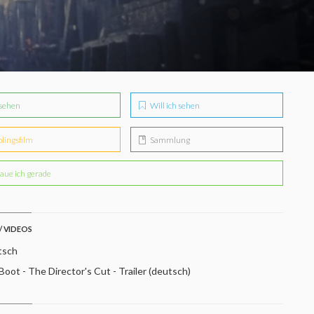
sehen
Will ich sehen
blingsfilm
Sammlung
aue ich gerade
/ VIDEOS
tsch
oot - The Director's Cut - Trailer (deutsch)