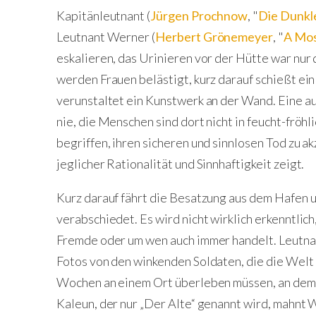
Kapitänleutnant (
Jürgen Prochnow
, "
Die Dunkl
Leutnant Werner (
Herbert Grönemeyer
, "
A Mo
eskalieren, das Urinieren vor der Hütte war nur 
werden Frauen belästigt, kurz darauf schießt ei
verunstaltet ein Kunstwerk an der Wand. Eine 
nie, die Menschen sind dort nicht in feucht-fröh
begriffen, ihren sicheren und sinnlosen Tod zu a
jeglicher Rationalität und Sinnhaftigkeit zeigt.
Kurz darauf fährt die Besatzung aus dem Hafen u
verabschiedet. Es wird nicht wirklich erkenntlic
Fremde oder um wen auch immer handelt. Leutna
Fotos von den winkenden Soldaten, die die Welt h
Wochen an einem Ort überleben müssen, an dem
Kaleun, der nur „Der Alte“ genannt wird, mahnt W