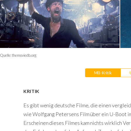
Quelle:
themoviedb.org
MB-Kritik
KRITIK
Es gibt wenig deutsche Filme, die einen verglei
wie Wolfgang Petersens Film über ein U-Boot i
Erscheinen dieses Filmes kam nichts wirklich Ve