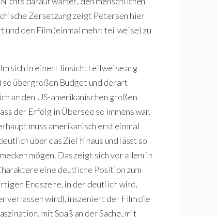
 Nichts darauf wartet, den menschlichen
chische Zersetzung zeigt Petersen hier
rt und den Film (einmal mehr: teilweise) zu
m sich in einer Hinsicht teilweise arg
e) so übergroßen Budget und derart
 sich an den US-amerikanischen großen
ass der Erfolg in Übersee so immens war.
erhaupt muss amerikanisch erst einmal
eutlich über das Ziel hinaus und lässt so
hmecken mögen. Das zeigt sich vor allem in
haraktere eine deutliche Position zum
rtigen Endszene, in der deutlich wird,
 verlassen wird), inszeniert der Film die
szination, mit Spaß an der Sache, mit