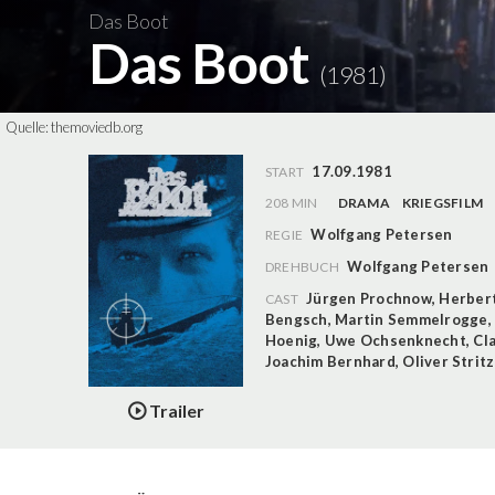
Das Boot
Das Boot
(1981)
Quelle:
themoviedb.org
17.09.1981
START
208 MIN
DRAMA
KRIEGSFILM
Wolfgang Petersen
REGIE
Wolfgang Petersen
DREHBUCH
Jürgen Prochnow
,
Herber
CAST
Bengsch
,
Martin Semmelrogge
,
Hoenig
,
Uwe Ochsenknecht
,
Cl
Joachim Bernhard
,
Oliver Stritz
Trailer