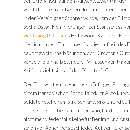
den Erfolg noch auf den Aufwand. Zwar traf der „
wirklich auf ein großes Publikum, nachdem aber 
in den Vereinigten Staaten wurde, kam der Film 
Sechs Oscar-Nominierungen, der Startschuss vo
Wolfgang Petersen
s Hollywood-Karriere. Eben
die sich um den Film ranken, ist die Laufzeit des
dauert zweieinhalb Stunden, der Director’s Cut 
ganze dreieinhalb Stunden. TV-Fassungen tragen
Kritik bezieht sich auf den Director’s Cut.
Der Film setzt ein, wenn die zukünftigen Protag
einem französischen Bordell sind. Ihr Auto kurv
Soldaten stehen am Straßenrand, grölen und pull
die Passagiere befremdlich zu sein, für die Täter
nicht mehr. Jedenfalls keine für Benimm und An
schon vor Äonen verabschiedet. Auf der Feier sel