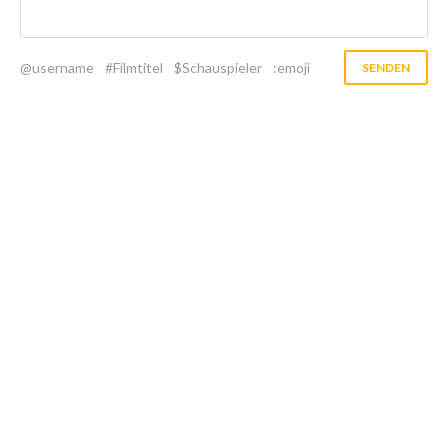
@username
#Filmtitel
$Schauspieler
:emoji