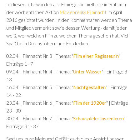
In dieser Liste wurden alle Filme gesammelt, die im Rahmen
der wöchentlichen Aktion
Moviebreaks Filmnacht
im April
2016 gesichtet wurden. In den Kommentaren werden Thema
und Mitglied vermerkt sowie dessen Wertung - damit jeder
weiß, wer welchen Film zu welchem Thema gesehen hat. Viel
Spaß beim Durchstöbern und Entdecken!
02.04. | Filmnacht Nr. 3 | Thema: "
Film einer Regisseurin
" |
Einträge 1 - 7
09.04. | Filmnacht Nr. 4 | Thema: "
Unter Wasser
" | Einträge 8 -
13
16.04. | Filmnacht Nr. 5 | Thema: "
Nachtgestalten
" | Einträge
14 - 22
23.04. | Filmnacht Nr. 6 | Thema: "
Film der 1920er
" | Einträge
23 - 30
30.04. | Filmnacht Nr. 7 | Thema: "
Schauspieler inszenieren
" |
Einträge 31 - 37
Sagt uns eure Meinung! Gefällt euch diese Ansicht besser