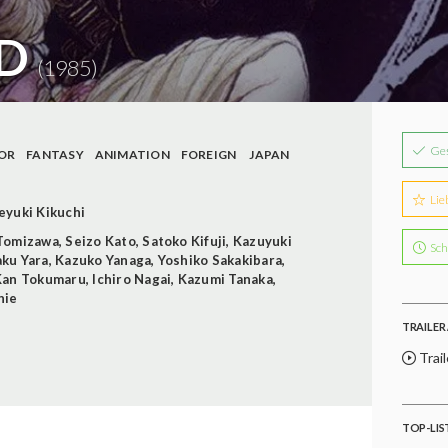
 D
(1985)
Ge
OR
FANTASY
ANIMATION
FOREIGN
JAPAN
Lie
eyuki Kikuchi
Tomizawa
,
Seizo Kato
,
Satoko Kifuji
,
Kazuyuki
Sch
ku Yara
,
Kazuko Yanaga
,
Yoshiko Sakakibara
,
Kan Tokumaru
,
Ichiro Nagai
,
Kazumi Tanaka
,
hie
TRAILER 
Trail
TOP-LIS