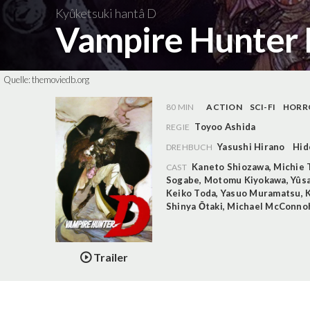
Kyûketsuki hantâ D
Vampire Hunter
Quelle:
themoviedb.org
80 MIN
ACTION
SCI-FI
HORR
Toyoo Ashida
REGIE
Yasushi Hirano
Hid
DREHBUCH
Kaneto Shiozawa
,
Michie 
CAST
Sogabe
,
Motomu Kiyokawa
,
Yûsa
Keiko Toda
,
Yasuo Muramatsu
,
Shinya Ōtaki
,
Michael McConno
Trailer