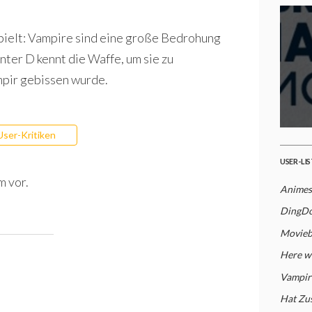
spielt: Vampire sind eine große Bedrohung
ter D kennt die Waffe, um sie zu
mpir gebissen wurde.
User-Kritiken
USER-LI
m vor.
Animes
DingDon
Movieb
Here we
Vampi
Hat Zu