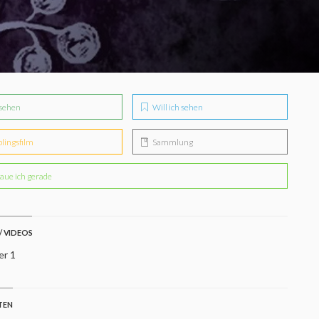
sehen
Will ich sehen
blingsfilm
Sammlung
aue ich gerade
/ VIDEOS
er 1
TEN