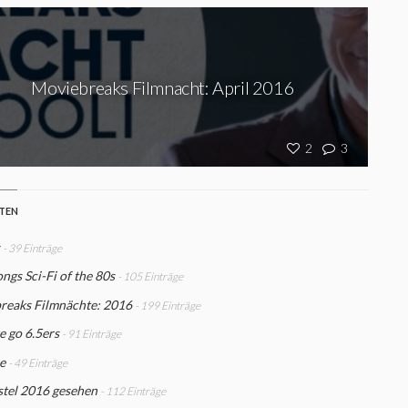
Moviebreaks Filmnacht: April 2016
2
3
STEN
- 39 Einträge
gs Sci-Fi of the 80s
- 105 Einträge
reaks Filmnächte: 2016
- 199 Einträge
 go 6.5ers
- 91 Einträge
re
- 49 Einträge
stel 2016 gesehen
- 112 Einträge