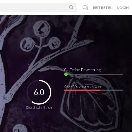
BEITRETEN
LOGIN
0
· Deine Bewertung
6.0 · Moviebreak User
6.0
Durchschnittlich