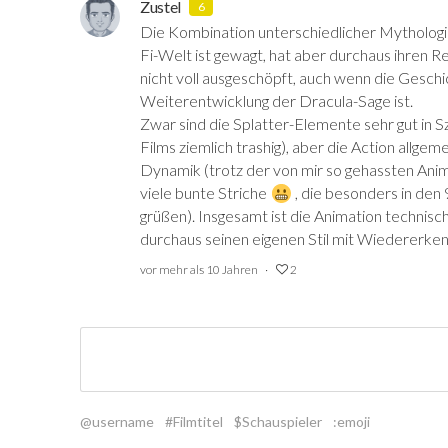
Zustel
6
Die Kombination unterschiedlicher Mythologie
Fi-Welt ist gewagt, hat aber durchaus ihren Re
nicht voll ausgeschöpft, auch wenn die Geschi
Weiterentwicklung der Dracula-Sage ist.
Zwar sind die Splatter-Elemente sehr gut in 
Films ziemlich trashig), aber die Action allgeme
Dynamik (trotz der von mir so gehassten An
viele bunte Striche
‍ , die besonders in de
grüßen). Insgesamt ist die Animation technisc
durchaus seinen eigenen Stil mit Wiedererke
vor mehr als 10 Jahren
2
@username
#Filmtitel
$Schauspieler
:emoji