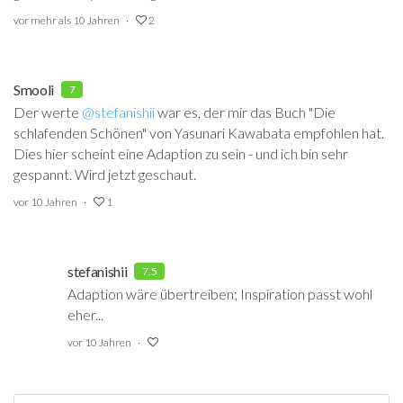
vor mehr als 10 Jahren
2
Smooli
7
Der werte
@stefanishii
‍ war es, der mir das Buch "Die
schlafenden Schönen" von Yasunari Kawabata empfohlen hat.
Dies hier scheint eine Adaption zu sein - und ich bin sehr
gespannt. Wird jetzt geschaut.
vor 10 Jahren
1
stefanishii
7.5
Adaption wäre übertreiben; Inspiration passt wohl
eher...
vor 10 Jahren