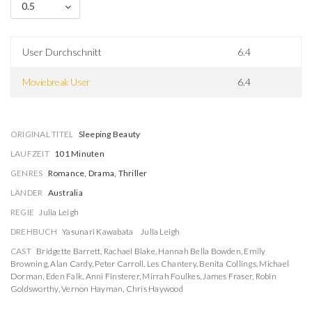
0.5
User Durchschnitt
6.4
Moviebreak User
6.4
ORIGINAL TITEL
Sleeping Beauty
LAUFZEIT
101 Minuten
GENRES
Romance, Drama, Thriller
LÄNDER
Australia
REGIE
Julia Leigh
DREHBUCH
Yasunari Kawabata
Julia Leigh
CAST
Bridgette Barrett
,
Rachael Blake
,
Hannah Bella Bowden
,
Emily
Browning
,
Alan Cardy
,
Peter Carroll
,
Les Chantery
,
Benita Collings
,
Michael
Dorman
,
Eden Falk
,
Anni Finsterer
,
Mirrah Foulkes
,
James Fraser
,
Robin
Goldsworthy
,
Vernon Hayman
,
Chris Haywood