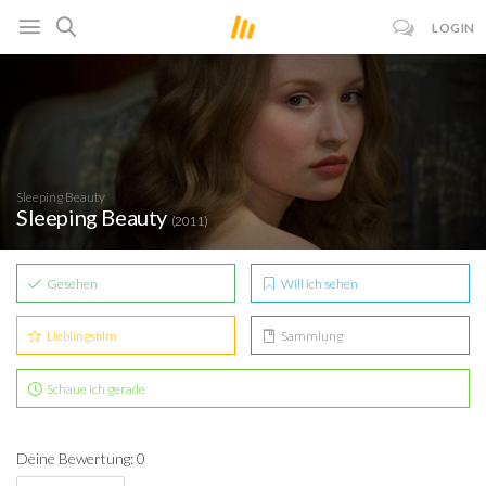
LOGIN
Sleeping Beauty
Sleeping Beauty
(2011)
Gesehen
Will ich sehen
Lieblingsfilm
Sammlung
Schaue ich gerade
Deine Bewertung: 0