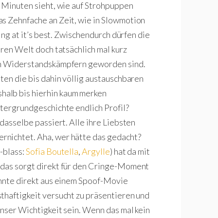
i Minuten sieht, wie auf Strohpuppen
as Zehnfache an Zeit, wie in Slowmotion
ing at it’s best. Zwischendurch dürfen die
eren Welt doch tatsächlich mal kurz
ten Widerstandskämpfern geworden sind.
ten die bis dahin völlig austauschbaren
alb bis hierhin kaum merken
ntergrundgeschichte endlich Profil?
 dasselbe passiert. Alle ihre Liebsten
rnichtet. Aha, wer hätte das gedacht?
-blass:
Sofia Boutella
,
Argylle
) hat da mit
 das sorgt direkt für den Cringe-Moment
önnte direkt aus einem Spoof-Movie
thaftigkeit versucht zu präsentieren und
enser Wichtigkeit sein. Wenn das mal kein