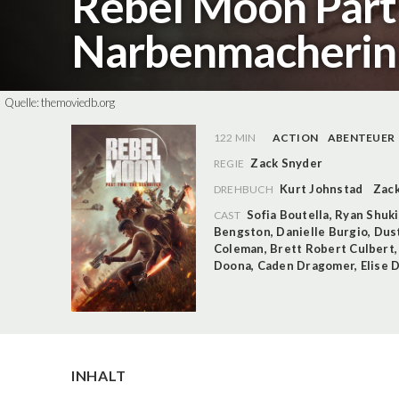
Rebel Moon Part 
Narbenmacheri
Quelle:
themoviedb.org
122 MIN
ACTION
ABENTEUER
Zack Snyder
REGIE
Kurt Johnstad
Zac
DREHBUCH
Sofia Boutella
,
Ryan Shuki
CAST
Bengston
,
Danielle Burgio
,
Dus
Coleman
,
Brett Robert Culbert
Doona
,
Caden Dragomer
,
Elise 
INHALT