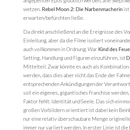
angepeilten Epos glücklich werden, alle Skeptik
wetzen.
Rebel Moon 2: Die Narbenmacherin
is
erwarten/befürchten ließe.
Da direkt anschließend an die Ereignisse des Vo
Einleitung, aber da die Filme isoliert voneinande
auch vollkommen in Ordnung. War
Kind des Feue
Setting, Handlung und Figuren einzuführen, ist
D
Mittelteil. Zwar könnte es auch als Kombination
werden, dass dies aber nicht das Ende der Fahne
entsprechenden Ankündigungen der Verantwortl
soll ein eigenes, gigantisches Franchise werden
Faktor fehlt: Identität und Seele. Das sich ein 
großen Vorbildern orientiert ist dabei kein Bein
nur eine relativ überschaubare Menge originell
immer nur variiert werden. In erster Linie ist di