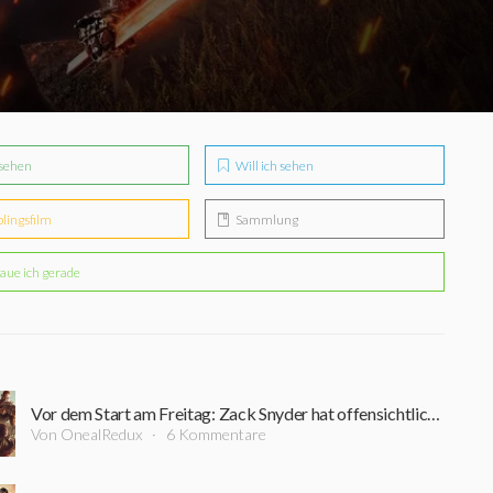
sehen
Will ich sehen
blingsfilm
Sammlung
aue ich gerade
Vor dem Start am Freitag: Zack Snyder hat offensichtlich Pläne für insgesamt sechs "Rebel Moon" Filme
Von OnealRedux
6 Kommentare