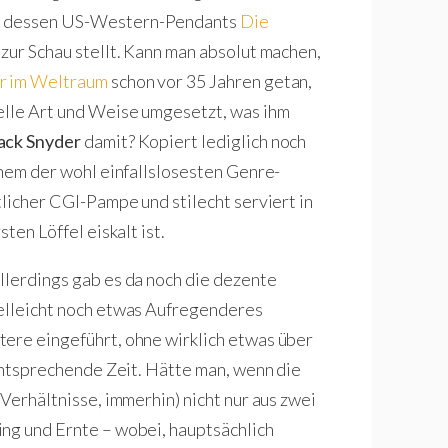
 dessen US-Western-Pendants
Die
 zur Schau stellt. Kann man absolut machen,
r im Weltraum
schon vor 35 Jahren getan,
elle Art und Weise umgesetzt, was ihm
ack Snyder
damit? Kopiert lediglich noch
inem der wohl einfallslosesten Genre-
tlicher CGI-Pampe und stilecht serviert in
ten Löffel eiskalt ist.
allerdings gab es da noch die dezente
ielleicht noch etwas Aufregenderes
tere eingeführt, ohne wirklich etwas über
 entsprechende Zeit. Hätte man, wenn die
 Verhältnisse, immerhin) nicht nur aus zwei
ng und Ernte – wobei, hauptsächlich