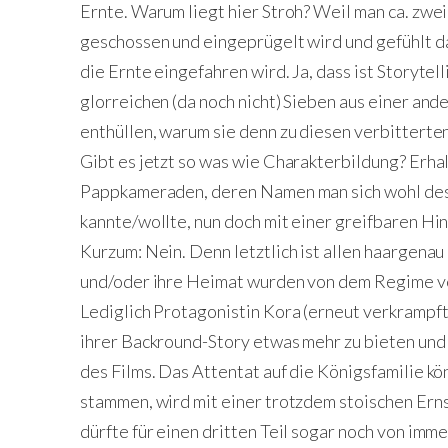
Ernte. Warum liegt hier Stroh? Weil man ca. zwe
geschossen und eingeprügelt wird und gefühlt d
die Ernte eingefahren wird. Ja, dass ist Storytell
glorreichen (da noch nicht) Sieben aus einer and
enthüllen, warum sie denn zu diesen verbitter
Gibt es jetzt so was wie Charakterbildung? Erhal
Pappkameraden, deren Namen man sich wohl desh
kannte/wollte, nun doch mit einer greifbaren Hi
Kurzum: Nein. Denn letztlich ist allen haargenau
und/oder ihre Heimat wurden von dem Regime ve
Lediglich Protagonistin Kora (erneut verkrampft
ihrer Backround-Story etwas mehr zu bieten und
des Films. Das Attentat auf die Königsfamilie k
stammen, wird mit einer trotzdem stoischen Erns
dürfte für einen dritten Teil sogar noch von imm