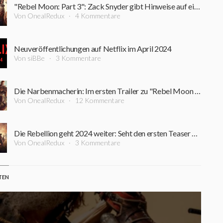
"Rebel Moon: Part 3": Zack Snyder gibt Hinweise auf eine Fortsetzung und spricht über die Extended Versions
Von OnealRedux
4 Kommentare
Neuveröffentlichungen auf Netflix im April 2024
Von siBBe
3 Kommentare
Die Narbenmacherin: Im ersten Trailer zu "Rebel Moon Part 2" wird wieder ein CGI Gewitter gezündet
Von OnealRedux
12 Kommentare
Die Rebellion geht 2024 weiter: Seht den ersten Teaser zu "Rebel Moon Part 2: Die Narbenmacherin"
Von OnealRedux
3 Kommentare
TEN