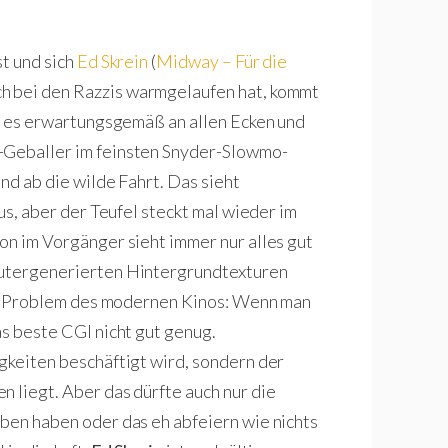
st und sich
Ed Skrein
(
Midway – Für die
h bei den Razzis warmgelaufen hat, kommt
ht es erwartungsgemäß an allen Ecken und
-Geballer im feinsten Snyder-Slowmo-
und ab die wilde Fahrt. Das sieht
aus, aber der Teufel steckt mal wieder im
on im Vorgänger sieht immer nur alles gut
putergenerierten Hintergrundtexturen
 ein Problem des modernen Kinos: Wenn man
as beste CGI nicht gut genug.
igkeiten beschäftigt wird, sondern der
 liegt. Aber das dürfte auch nur die
eben haben oder das eh abfeiern wie nichts