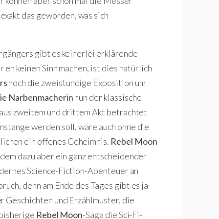
er können aber schon mal die Messer
t exakt das geworden, was sich
rgängers gibt es keinerlei erklärende
r eh keinen Sinn machen, ist dies natürlich
rs
noch die zweistündige Exposition um
ie Narbenmacherin
nun der klassische
 aus zweitem und drittem Akt betrachtet
nstange werden soll, wäre auch ohne die
ichen ein offenes Geheimnis.
Rebel Moon
, dem dazu aber ein ganz entscheidender
modernes Science-Fiction-Abenteuer an
bruch, denn am Ende des Tages gibt es ja
er Geschichten und Erzählmuster, die
e bisherige
Rebel Moon
-Saga die Sci-Fi-