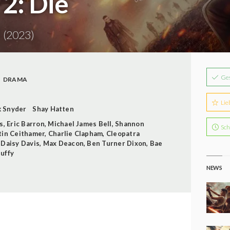
2: Die
n
(2023)
Ge
DRAMA
Lie
k Snyder
Shay Hatten
s
,
Eric Barron
,
Michael James Bell
,
Shannon
Sch
tin Ceithamer
,
Charlie Clapham
,
Cleopatra
,
Daisy Davis
,
Max Deacon
,
Ben Turner Dixon
,
Bae
Duffy
NEWS