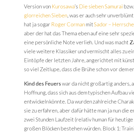
Version von
Kurosawa
’s
Die sieben Samurai
bzw.
glorreichen Sieben
, was er auch sehr unverblümt
hat ja sogar
Roger Corman
mit
Sador – Herrsche
aber der hat das Thema eben auf eine sehr spezi
eine persönliche Note verlieh. Und was macht
Z
viele weitere Klassiker und vermischt alles zu e
Eintöpfe der letzten Jahre, angerichtet mit küns
so viel Zeitlupe, dass die Brühe schon vor dem ers
Kind des Feuers
war da nicht großartig anders, 
Hoffnung, dass sich aus dem typischen Aufbau v
entwickeln könnte. Da wurden zahlreiche Charak
sie zu erfahren, aber dafür hätte man ja nun die
zwei Stunden Laufzeit (relativ human für heutige
großen Blöcken bestehen würden. Block 1: Traini