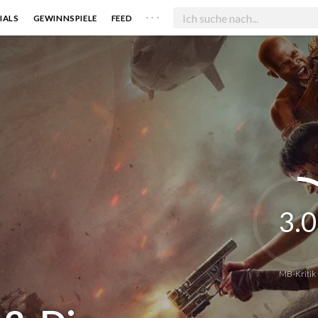
. . .
IALS
GEWINNSPIELE
FEED
3.0
MB-Kritik