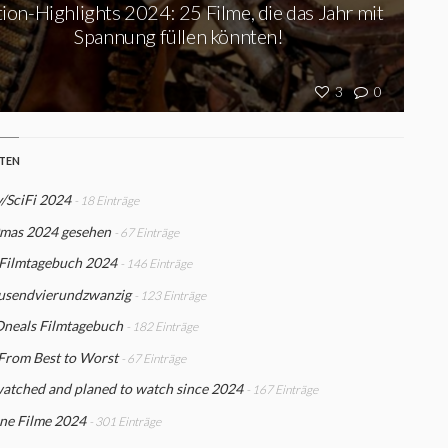
ion-Highlights 2024: 25 Filme, die das Jahr mit
Spannung füllen könnten!
3
0
STEN
/SciFi 2024
- 18 Einträge
mas 2024 gesehen
- 67 Einträge
 Filmtagebuch 2024
- 146 Einträge
usendvierundzwanzig
- 123 Einträge
Oneals Filmtagebuch
- 182 Einträge
From Best to Worst
- 67 Einträge
watched and planed to watch since 2024
- 167 Einträge
ne Filme 2024
- 301 Einträge