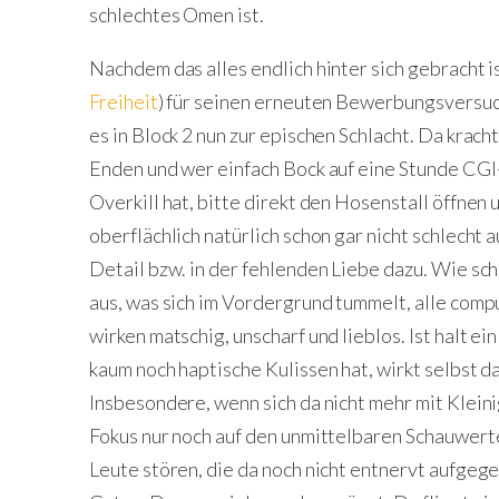
schlechtes Omen ist.
Nachdem das alles endlich hinter sich gebracht i
Freiheit
) für seinen erneuten Bewerbungsversuc
es in Block 2 nun zur epischen Schlacht. Da krac
Enden und wer einfach Bock auf eine Stunde CGI
Overkill hat, bitte direkt den Hosenstall öffnen 
oberflächlich natürlich schon gar nicht schlecht 
Detail bzw. in der fehlenden Liebe dazu. Wie sch
aus, was sich im Vordergrund tummelt, alle com
wirken matschig, unscharf und lieblos. Ist halt
kaum noch haptische Kulissen hat, wirkt selbst d
Insbesondere, wenn sich da nicht mehr mit Klein
Fokus nur noch auf den unmittelbaren Schauwerten
Leute stören, die da noch nicht entnervt aufgeg