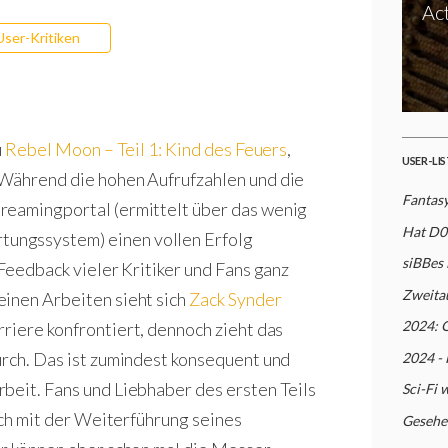
Act
User-Kritiken
u
Rebel Moon – Teil 1: Kind des Feuers
,
USER-LI
 Während die hohen Aufrufzahlen und die
Fantasy
reamingportal (ermittelt über das wenig
Hat D0
ungssystem) einen vollen Erfolg
siBBes
 Feedback vieler Kritiker und Fans ganz
Zweita
einen Arbeiten sieht sich
Zack Synder
2024: 
rriere konfrontiert, dennoch zieht das
urch. Das ist zumindest konsequent und
2024 - 
beit. Fans und Liebhaber des ersten Teils
Sci-Fi 
auch mit der Weiterführung seines
Gesehe