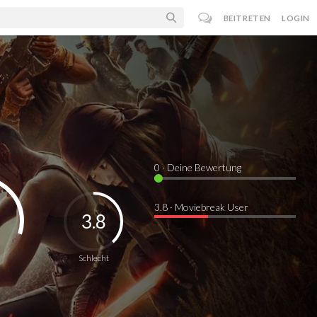
BEITRETEN
LOGIN
0
· Deine Bewertung
3.8 · Moviebreak User
3.8
Schlecht