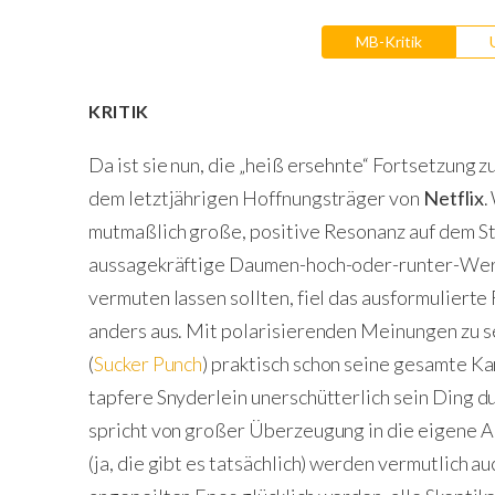
MB-Kritik
KRITIK
Da ist sie nun, die „heiß ersehnte“ Fortsetzung z
dem letztjährigen Hoffnungsträger von
Netflix
.
mutmaßlich große, positive Resonanz auf dem St
aussagekräftige Daumen-hoch-oder-runter-Wert
vermuten lassen sollten, fiel das ausformulierte
anders aus. Mit polarisierenden Meinungen zu s
(
Sucker Punch
) praktisch schon seine gesamte Ka
tapfere Snyderlein unerschütterlich sein Ding d
spricht von großer Überzeugung in die eigene Ar
(ja, die gibt es tatsächlich) werden vermutlich 