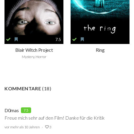
7.5
Blair Witch Project
Ring
Mystery, Horror
KOMMENTARE
(
18
)
D0mas
7.5
Freue mich sehr auf den Film! Danke für die Kritik
vor mehr als 10 Jahren
3