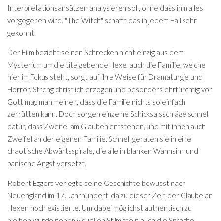
Interpretationsansätzen analysieren soll, ohne dass ihm alles
vorgegeben wird. "The Witch" schafft das in jedem Fall sehr
gekonnt.
Der Film bezieht seinen Schrecken nicht einzig aus dem
Mysterium um die titelgebende Hexe, auch die Familie, welche
hier im Fokus steht, sorgt auf ihre Weise für Dramaturgie und
Horror. Streng christlich erzogen und besonders ehrfürchtig vor
Gott mag man meinen, dass die Familie nichts so einfach
zerrütten kann. Doch sorgen einzelne Schicksalsschläge schnell
dafür, dass Zweifel am Glauben entstehen, und mit ihnen auch
Zweifel an der eigenen Familie. Schnell geraten sie in eine
chaotische Abwärtsspirale, die alle in blanken Wahnsinn und
panische Angst versetzt.
Robert Eggers verlegte seine Geschichte bewusst nach
Neuengland im 17. Jahrhundert, da zu dieser Zeit der Glaube an
Hexen noch existierte. Um dabei möglichst authentisch zu
bleiben wurde neben visuellen Stilmitteln auch die Sprache