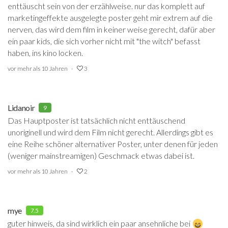
enttäuscht sein von der erzählweise. nur das komplett auf
marketingeffekte ausgelegte poster geht mir extrem auf die
nerven, das wird dem film in keiner weise gerecht, dafür aber
ein paar kids, die sich vorher nicht mit "the witch" befasst
haben, ins kino locken.
vor mehr als 10 Jahren
3
Lidanoir
9
Das Hauptposter ist tatsächlich nicht enttäuschend
unoriginell und wird dem Film nicht gerecht. Allerdings gibt es
eine Reihe schöner alternativer Poster, unter denen für jeden
(weniger mainstreamigen) Geschmack etwas dabei ist.
vor mehr als 10 Jahren
2
mye
7.5
guter hinweis, da sind wirklich ein paar ansehnliche bei