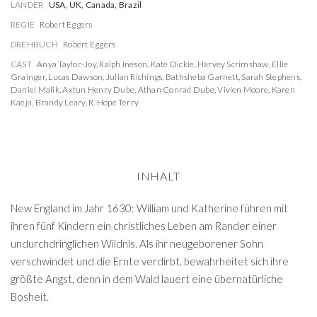
LÄNDER
USA, UK, Canada, Brazil
REGIE
Robert Eggers
DREHBUCH
Robert Eggers
CAST
Anya Taylor-Joy
,
Ralph Ineson
,
Kate Dickie
,
Harvey Scrimshaw
,
Ellie
Grainger
,
Lucas Dawson
,
Julian Richings
,
Bathsheba Garnett
,
Sarah Stephens
,
Daniel Malik
,
Axtun Henry Dube
,
Athan Conrad Dube
,
Vivien Moore
,
Karen
Kaeja
,
Brandy Leary
,
R. Hope Terry
INHALT
New England im Jahr 1630: William und Katherine führen mit
ihren fünf Kindern ein christliches Leben am Rander einer
undurchdringlichen Wildnis. Als ihr neugeborener Sohn
verschwindet und die Ernte verdirbt, bewahrheitet sich ihre
größte Angst, denn in dem Wald lauert eine übernatürliche
Bosheit.