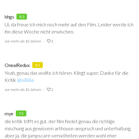
hhgs
8.5
Ui, da freue ich mich noch mehr auf den Film. Leider werde ich
ihn diese Woche nicht erwischen.
vor mehr als 10 Jahren
2
OnealRedux
6.5
Yeah, genau das wollte ich hören. Klingt super. Danke für die
Kritik
@siBBe
‍
vor mehr als 10 Jahren
2
mye
7.5
die kritik trifft es gut. der film findet genau die richtige
mischung aus gewissem arthouse-anspruch und unterhaltung,
aber ja, die jumpscare-verwöhnten werden wohl eher