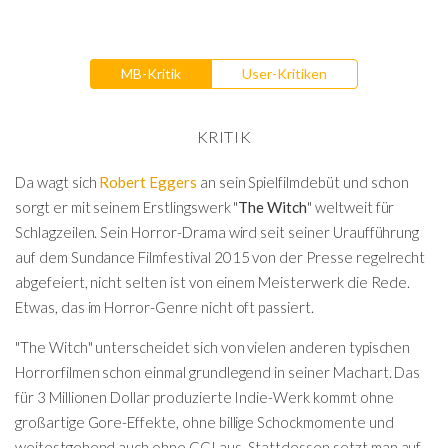
MB-Kritik
User-Kritiken
KRITIK
Da wagt sich
Robert Eggers
an sein Spielfilmdebüt und schon
sorgt er mit seinem Erstlingswerk "
The Witch
" weltweit für
Schlagzeilen. Sein Horror-Drama wird seit seiner Uraufführung
auf dem Sundance Filmfestival 2015 von der Presse regelrecht
abgefeiert, nicht selten ist von einem Meisterwerk die Rede.
Etwas, das im Horror-Genre nicht oft passiert.
"The Witch" unterscheidet sich von vielen anderen typischen
Horrorfilmen schon einmal grundlegend in seiner Machart. Das
für 3 Millionen Dollar produzierte Indie-Werk kommt ohne
großartige Gore-Effekte, ohne billige Schockmomente und
weitestgehend auch ohne CGI aus. Stattdessen setzt man auf