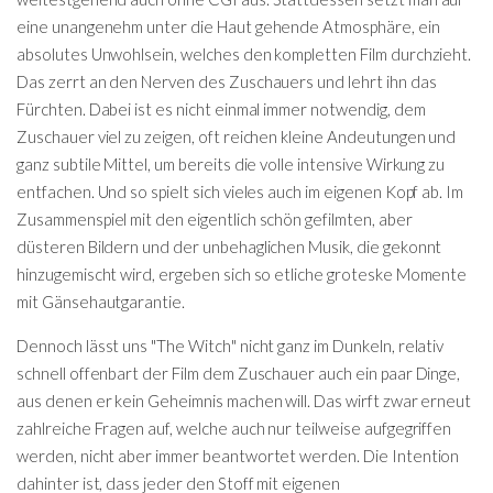
eine unangenehm unter die Haut gehende Atmosphäre, ein
absolutes Unwohlsein, welches den kompletten Film durchzieht.
Das zerrt an den Nerven des Zuschauers und lehrt ihn das
Fürchten. Dabei ist es nicht einmal immer notwendig, dem
Zuschauer viel zu zeigen, oft reichen kleine Andeutungen und
ganz subtile Mittel, um bereits die volle intensive Wirkung zu
entfachen. Und so spielt sich vieles auch im eigenen Kopf ab. Im
Zusammenspiel mit den eigentlich schön gefilmten, aber
düsteren Bildern und der unbehaglichen Musik, die gekonnt
hinzugemischt wird, ergeben sich so etliche groteske Momente
mit Gänsehautgarantie.
Dennoch lässt uns "The Witch" nicht ganz im Dunkeln, relativ
schnell offenbart der Film dem Zuschauer auch ein paar Dinge,
aus denen er kein Geheimnis machen will. Das wirft zwar erneut
zahlreiche Fragen auf, welche auch nur teilweise aufgegriffen
werden, nicht aber immer beantwortet werden. Die Intention
dahinter ist, dass jeder den Stoff mit eigenen