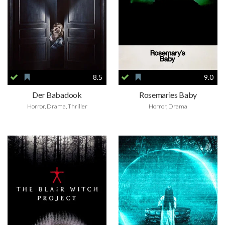
8.5
9.0
Der Babadook
Rosemaries Baby
Horror, Drama, Thriller
Horror, Drama