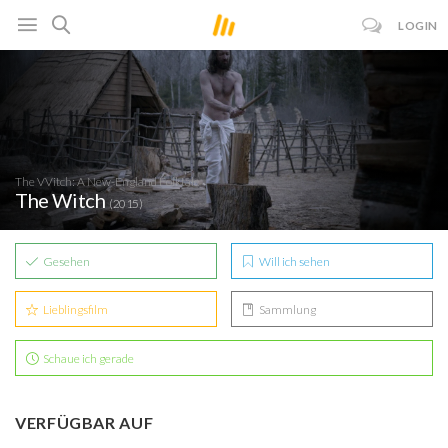
LOGIN
The VVitch: A New-England Folktale
The Witch
(2015)
Gesehen
Will ich sehen
Lieblingsfilm
Sammlung
Schaue ich gerade
VERFÜGBAR AUF