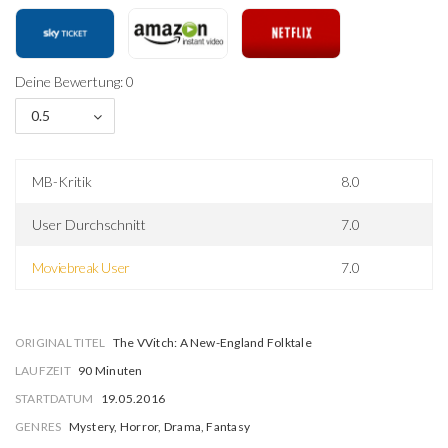
Deine Bewertung: 0
0.5
MB-Kritik
8.0
User Durchschnitt
7.0
Moviebreak User
7.0
ORIGINAL TITEL
The VVitch: A New-England Folktale
LAUFZEIT
90 Minuten
STARTDATUM
19.05.2016
GENRES
Mystery, Horror, Drama, Fantasy