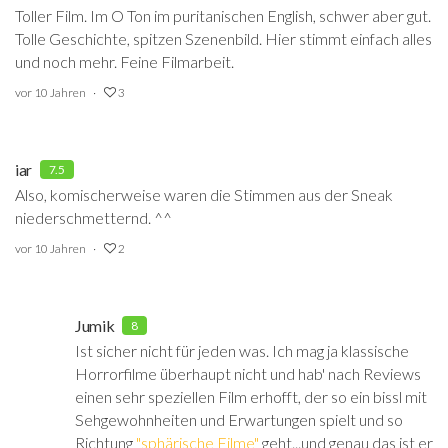
Toller Film. Im O Ton im puritanischen English, schwer aber gut.
Tolle Geschichte, spitzen Szenenbild. Hier stimmt einfach alles
und noch mehr. Feine Filmarbeit.
vor 10 Jahren
3
iar
7.5
Also, komischerweise waren die Stimmen aus der Sneak
niederschmetternd. ^^
vor 10 Jahren
2
Jumik
8
Ist sicher nicht für jeden was. Ich mag ja klassische
Horrorfilme überhaupt nicht und hab' nach Reviews
einen sehr speziellen Film erhofft, der so ein bissl mit
Sehgewohnheiten und Erwartungen spielt und so
Richtung
"sphärische Filme"
geht...und genau das ist er