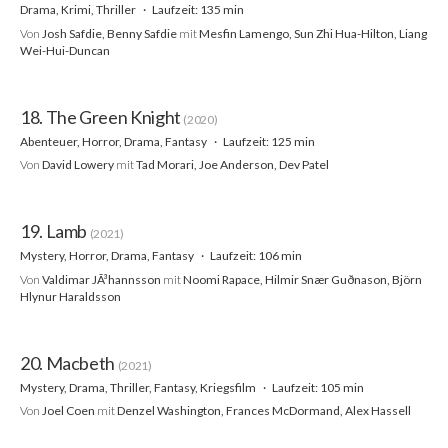
Drama, Krimi, Thriller
Laufzeit: 135 min
Von
Josh Safdie, Benny Safdie
mit
Mesfin Lamengo, Sun Zhi Hua-Hilton, Liang
Wei-Hui-Duncan
18. The Green Knight
(2020)
Abenteuer, Horror, Drama, Fantasy
Laufzeit: 125 min
Von
David Lowery
mit
Tad Morari, Joe Anderson, Dev Patel
19. Lamb
(2021)
Mystery, Horror, Drama, Fantasy
Laufzeit: 106 min
Von
Valdimar JÃ³hannsson
mit
Noomi Rapace, Hilmir Snær Guðnason, Björn
Hlynur Haraldsson
20. Macbeth
(2021)
Mystery, Drama, Thriller, Fantasy, Kriegsfilm
Laufzeit: 105 min
Von
Joel Coen
mit
Denzel Washington, Frances McDormand, Alex Hassell