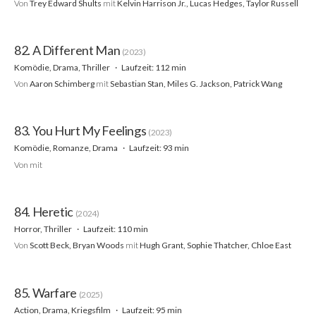
Von
Trey Edward Shults
mit
Kelvin Harrison Jr., Lucas Hedges, Taylor Russell
82. A Different Man
(2023)
Komödie, Drama, Thriller
Laufzeit: 112 min
Von
Aaron Schimberg
mit
Sebastian Stan, Miles G. Jackson, Patrick Wang
83. You Hurt My Feelings
(2023)
Komödie, Romanze, Drama
Laufzeit: 93 min
Von
mit
84. Heretic
(2024)
Horror, Thriller
Laufzeit: 110 min
Von
Scott Beck, Bryan Woods
mit
Hugh Grant, Sophie Thatcher, Chloe East
85. Warfare
(2025)
Action, Drama, Kriegsfilm
Laufzeit: 95 min