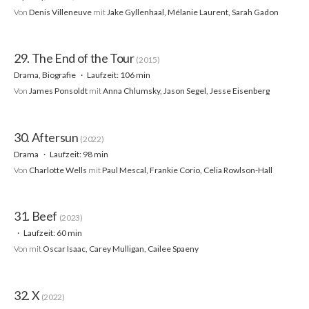
Von
Denis Villeneuve
mit
Jake Gyllenhaal, Mélanie Laurent, Sarah Gadon
29. The End of the Tour
(2015)
Drama, Biografie
Laufzeit: 106 min
Von
James Ponsoldt
mit
Anna Chlumsky, Jason Segel, Jesse Eisenberg
30. Aftersun
(2022)
Drama
Laufzeit: 98 min
Von
Charlotte Wells
mit
Paul Mescal, Frankie Corio, Celia Rowlson-Hall
31. Beef
(2023)
Laufzeit: 60 min
Von
mit
Oscar Isaac, Carey Mulligan, Cailee Spaeny
32. X
(2022)