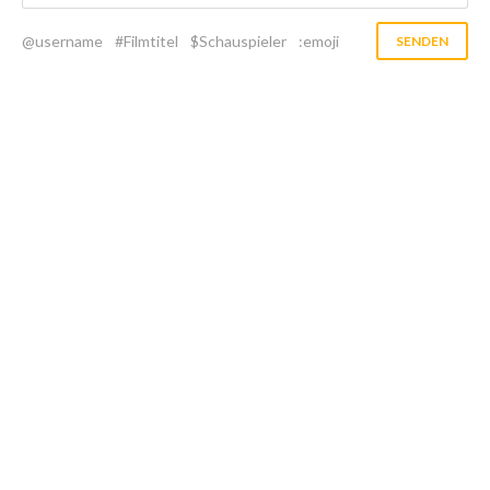
@username
#Filmtitel
$Schauspieler
:emoji