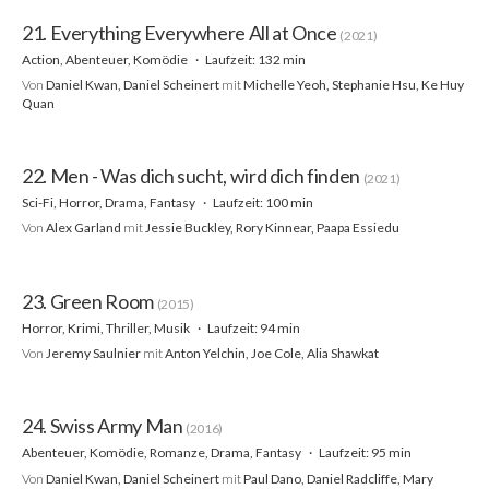
21. Everything Everywhere All at Once
(2021)
Action, Abenteuer, Komödie
Laufzeit: 132 min
Von
Daniel Kwan, Daniel Scheinert
mit
Michelle Yeoh, Stephanie Hsu, Ke Huy
Quan
22. Men - Was dich sucht, wird dich finden
(2021)
Sci-Fi, Horror, Drama, Fantasy
Laufzeit: 100 min
Von
Alex Garland
mit
Jessie Buckley, Rory Kinnear, Paapa Essiedu
23. Green Room
(2015)
Horror, Krimi, Thriller, Musik
Laufzeit: 94 min
Von
Jeremy Saulnier
mit
Anton Yelchin, Joe Cole, Alia Shawkat
24. Swiss Army Man
(2016)
Abenteuer, Komödie, Romanze, Drama, Fantasy
Laufzeit: 95 min
Von
Daniel Kwan, Daniel Scheinert
mit
Paul Dano, Daniel Radcliffe, Mary