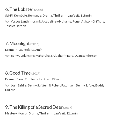
6. The Lobster
(2015)
Sci-Fi, Komödie, Romanze, Drama, Thriller
Laufzeit: 118 min
Von
Yorgos Lanthimos
mit
Jacqueline Abrahams, Roger Ashton-Griffiths,
Jessica Barden
7. Moonlight
(2016)
Drama
Laufzeit: 110 min
Von
Barry Jenkins
mit
Mahershala Ali, Shariff Earp, Duan Sanderson
8. Good Time
(2017)
Drama, Krimi, Thriller
Laufzeit: 99 min
Von
Josh Safdie, Benny Safdie
mit
Robert Pattinson, Benny Safdie, Buddy
Duress
9. The Killing of a Sacred Deer
(2017)
Mystery, Horror, Drama, Thriller
Laufzeit: 121 min