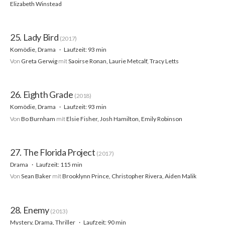
Elizabeth Winstead
25. Lady Bird
(2017)
Komödie, Drama
Laufzeit: 93 min
Von
Greta Gerwig
mit
Saoirse Ronan, Laurie Metcalf, Tracy Letts
26. Eighth Grade
(2018)
Komödie, Drama
Laufzeit: 93 min
Von
Bo Burnham
mit
Elsie Fisher, Josh Hamilton, Emily Robinson
27. The Florida Project
(2017)
Drama
Laufzeit: 115 min
Von
Sean Baker
mit
Brooklynn Prince, Christopher Rivera, Aiden Malik
28. Enemy
(2013)
Mystery, Drama, Thriller
Laufzeit: 90 min