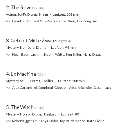
2. The Rover
(2014)
Action, Sci-Fi, Drama, Krimi
Laufzeit: 103 min
Von
David Michôd
mit
Guy Pearce, Chan Kien, Tek Kong Lim
3. Gefühlt Mitte Zwanzig
(2014)
Mystery, Komödie, Drama
Laufzeit: 94 min
Von
Noah Baumbach
mit
Naomi Watts, Ben Stiller, Maria Dizzia
4. Ex Machina
(2014)
Mystery, Sci-Fi, Drama, Thriller
Laufzeit: 108 min
Von
Alex Garland
mit
Domhnall Gleeson, Alicia Vikander, Oscar Isaac
5. The Witch
(2015)
Mystery, Horror, Drama, Fantasy
Laufzeit: 90 min
Von
Robert Eggers
mit
Anya Taylor-Joy, Ralph Ineson, Kate Dickie