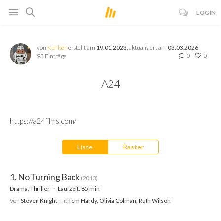
LOGIN
von
Kuhlsen
erstellt am
19.01.2023
, aktualisiert am
03.03.2026
0
0
93 Einträge
A24
https://a24films.com/
Liste
Raster
1. No Turning Back
(2013)
Drama, Thriller
Laufzeit: 85 min
Von
Steven Knight
mit
Tom Hardy, Olivia Colman, Ruth Wilson