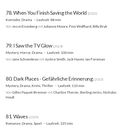
78. When You Finish Saving the World
(2022)
Komödie, Drama
Laufzeit: 88 min
Von
Jesse Eisenberg
mit
Julianne Moore, Finn Wolfhard, Billy Bryk
79. I Saw the TV Glow
(2024)
Mystery, Horror, Drama
Laufzeit: 100 min
Von
Jane Schoenbrun
mit
Justice Smith, Jack Haven, Ian Foreman
80. Dark Places - Gefährliche Erinnerung
(2015)
Mystery, Drama, Krimi, Thriller
Laufzeit: 113 min
Von
Gilles Paquet-Brenner
mit
Charlize Theron, Sterling Jerins, Nicholas
Hoult
81. Waves
(2019)
Romanze, Drama, Sport
Laufzeit: 135 min