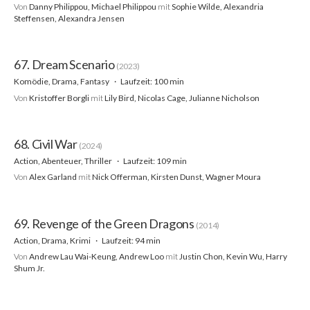
Von
Danny Philippou, Michael Philippou
mit
Sophie Wilde, Alexandria
Steffensen, Alexandra Jensen
67. Dream Scenario
(2023)
Komödie, Drama, Fantasy
Laufzeit: 100 min
Von
Kristoffer Borgli
mit
Lily Bird, Nicolas Cage, Julianne Nicholson
68. Civil War
(2024)
Action, Abenteuer, Thriller
Laufzeit: 109 min
Von
Alex Garland
mit
Nick Offerman, Kirsten Dunst, Wagner Moura
69. Revenge of the Green Dragons
(2014)
Action, Drama, Krimi
Laufzeit: 94 min
Von
Andrew Lau Wai-Keung, Andrew Loo
mit
Justin Chon, Kevin Wu, Harry
Shum Jr.