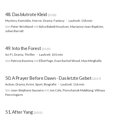
48. Das blutrote Kleid
(2018)
Mystery, Komödie, Horror, Drama, Fantasy
Laufzeit: 118 min
Von
Peter Strickland
mit
Sidse Babett Knudsen, Marianne Jean-Baptiste,
Julian Barratt
49. Into the Forest
(2015)
Sci-Fi, Drama, Thriller
Laufzeit: 101 min
Von
Patricia Rozema
mit
Elliot Page, Evan Rachel Wood, Max Minghella
50. A Prayer Before Dawn - Das letzte Gebet
(2017)
Action, Drama, Krimi, Sport, Biografie
Laufzeit: 116 min
Von
Jean-Stéphane Sauvaire
mit
Joe Cole, Pornchanok Mabklang, Vithaya
Pansringarm
51. After Yang
(2021)