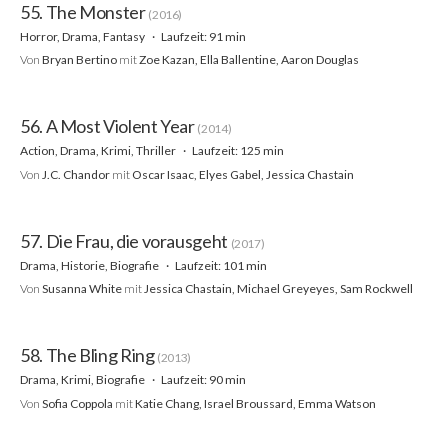
55. The Monster
(2016)
Horror, Drama, Fantasy
Laufzeit: 91 min
Von
Bryan Bertino
mit
Zoe Kazan, Ella Ballentine, Aaron Douglas
56. A Most Violent Year
(2014)
Action, Drama, Krimi, Thriller
Laufzeit: 125 min
Von
J.C. Chandor
mit
Oscar Isaac, Elyes Gabel, Jessica Chastain
57. Die Frau, die vorausgeht
(2017)
Drama, Historie, Biografie
Laufzeit: 101 min
Von
Susanna White
mit
Jessica Chastain, Michael Greyeyes, Sam Rockwell
58. The Bling Ring
(2013)
Drama, Krimi, Biografie
Laufzeit: 90 min
Von
Sofia Coppola
mit
Katie Chang, Israel Broussard, Emma Watson