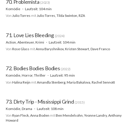
70. Problemista
(2023)
Komödie
Laufzeit: 104 min
Von
Julio Torres
mit
Julio Torres, Tilda Swinton, RZA
71. Love Lies Bleeding
(2024)
Action, Abenteuer, Krimi
Laufzeit: 104 min
Von
Rose Glass
mit
Anna Baryshnikov, Kristen Stewart, Dave Franco
72. Bodies Bodies Bodies
(2022)
Komödie, Horror, Thriller
Laufzeit: 95 min
Von
Halina Reijn
mit
Amandla Stenberg, Maria Bakalova, Rachel Sennott
73. Dirty Trip - Mississippi Grind
(2015)
Komödie, Drama
Laufzeit: 108 min
Von
Ryan Fleck, Anna Boden
mit
Ben Mendelsohn, Yvonne Landry, Anthony
Howard