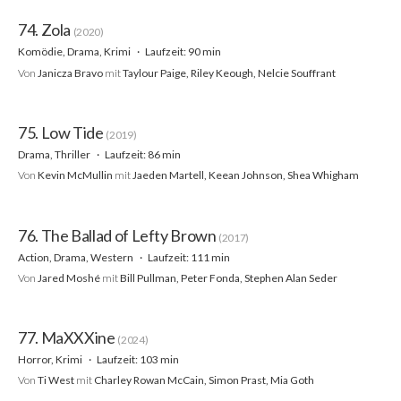
74. Zola
(2020)
Komödie, Drama, Krimi
Laufzeit: 90 min
Von
Janicza Bravo
mit
Taylour Paige, Riley Keough, Nelcie Souffrant
75. Low Tide
(2019)
Drama, Thriller
Laufzeit: 86 min
Von
Kevin McMullin
mit
Jaeden Martell, Keean Johnson, Shea Whigham
76. The Ballad of Lefty Brown
(2017)
Action, Drama, Western
Laufzeit: 111 min
Von
Jared Moshé
mit
Bill Pullman, Peter Fonda, Stephen Alan Seder
77. MaXXXine
(2024)
Horror, Krimi
Laufzeit: 103 min
Von
Ti West
mit
Charley Rowan McCain, Simon Prast, Mia Goth