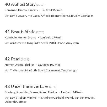
40. A Ghost Story
(2017)
Romanze, Drama, Fantasy
Laufzeit: 87 min
Von
David Lowery
mit
Casey Affleck, Rooney Mara, McColm Cephas Jr.
41. Beau is Afraid
(2023)
Komödie, Horror, Drama
Laufzeit: 179 min
Von
Ari Aster
mit
Joaquin Phoenix, Patti LuPone, Amy Ryan
42. Pearl
(2022)
Horror, Drama, Thriller
Laufzeit: 102 min
Von
Ti West
mit
Mia Goth, David Corenswet, Tandi Wright
43. Under the Silver Lake
(2018)
Mystery, Komödie, Drama, Krimi, Thriller
Laufzeit: 140 min
Von
David Robert Mitchell
mit
Andrew Garfield, Wendy Vanden Heuvel,
Deborah Geffner