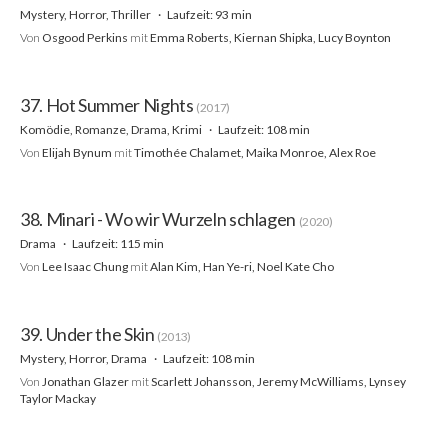
Mystery, Horror, Thriller
Laufzeit: 93 min
Von
Osgood Perkins
mit
Emma Roberts, Kiernan Shipka, Lucy Boynton
37. Hot Summer Nights
(2017)
Komödie, Romanze, Drama, Krimi
Laufzeit: 108 min
Von
Elijah Bynum
mit
Timothée Chalamet, Maika Monroe, Alex Roe
38. Minari - Wo wir Wurzeln schlagen
(2020)
Drama
Laufzeit: 115 min
Von
Lee Isaac Chung
mit
Alan Kim, Han Ye-ri, Noel Kate Cho
39. Under the Skin
(2013)
Mystery, Horror, Drama
Laufzeit: 108 min
Von
Jonathan Glazer
mit
Scarlett Johansson, Jeremy McWilliams, Lynsey
Taylor Mackay