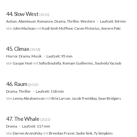
44. Slow West
(2015)
Action, Abenteuer, Romanze, Drama, Thriller, Western
Laufzeit: 84 min
Von
John Maclean
mit
Kodi Smit-McPhee, Caren Pistorius, Aorere Paki
45. Climax
(2018)
Horror, Drama, Musik
Laufzeit: 95 min
Von
Gaspar Noé
mit
Sofia Boutella, Romain Guillermic, Souheila Yacoub
46. Raum
(2015)
Drama, Thriller
Laufzeit: 118 min
Von
Lenny Abrahamson
mit
Brie Larson, Jacob Tremblay, Sean Bridgers
47. The Whale
(2022)
Drama
Laufzeit: 117 min
Von
Darren Aronofsky
mit
Brendan Fraser, Sadie Sink, Ty Simpkins