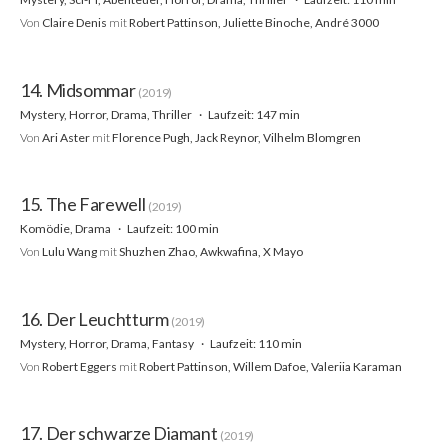
Von
Claire Denis
mit
Robert Pattinson, Juliette Binoche, André 3000
14. Midsommar
(2019)
Mystery, Horror, Drama, Thriller
Laufzeit: 147 min
Von
Ari Aster
mit
Florence Pugh, Jack Reynor, Vilhelm Blomgren
15. The Farewell
(2019)
Komödie, Drama
Laufzeit: 100 min
Von
Lulu Wang
mit
Shuzhen Zhao, Awkwafina, X Mayo
16. Der Leuchtturm
(2019)
Mystery, Horror, Drama, Fantasy
Laufzeit: 110 min
Von
Robert Eggers
mit
Robert Pattinson, Willem Dafoe, Valeriia Karaman
17. Der schwarze Diamant
(2019)