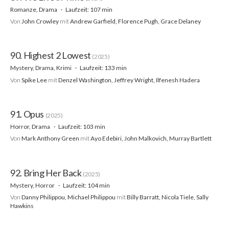
Romanze, Drama
Laufzeit: 107 min
Von
John Crowley
mit
Andrew Garfield, Florence Pugh, Grace Delaney
90. Highest 2 Lowest
(2025)
Mystery, Drama, Krimi
Laufzeit: 133 min
Von
Spike Lee
mit
Denzel Washington, Jeffrey Wright, Ilfenesh Hadera
91. Opus
(2025)
Horror, Drama
Laufzeit: 103 min
Von
Mark Anthony Green
mit
Ayo Edebiri, John Malkovich, Murray Bartlett
92. Bring Her Back
(2025)
Mystery, Horror
Laufzeit: 104 min
Von
Danny Philippou, Michael Philippou
mit
Billy Barratt, Nicola Tiele, Sally
Hawkins