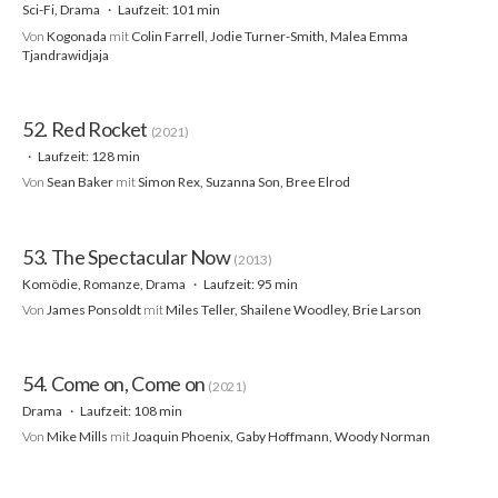
Sci-Fi, Drama
Laufzeit: 101 min
Von
Kogonada
mit
Colin Farrell, Jodie Turner-Smith, Malea Emma
Tjandrawidjaja
52. Red Rocket
(2021)
Laufzeit: 128 min
Von
Sean Baker
mit
Simon Rex, Suzanna Son, Bree Elrod
53. The Spectacular Now
(2013)
Komödie, Romanze, Drama
Laufzeit: 95 min
Von
James Ponsoldt
mit
Miles Teller, Shailene Woodley, Brie Larson
54. Come on, Come on
(2021)
Drama
Laufzeit: 108 min
Von
Mike Mills
mit
Joaquin Phoenix, Gaby Hoffmann, Woody Norman