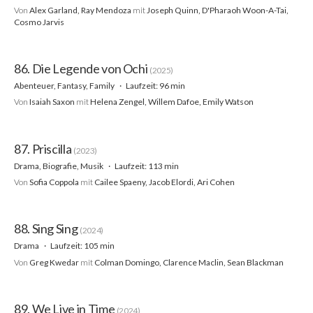
Von
Alex Garland, Ray Mendoza
mit
Joseph Quinn, D'Pharaoh Woon-A-Tai,
Cosmo Jarvis
86. Die Legende von Ochi
(2025)
Abenteuer, Fantasy, Family
Laufzeit: 96 min
Von
Isaiah Saxon
mit
Helena Zengel, Willem Dafoe, Emily Watson
87. Priscilla
(2023)
Drama, Biografie, Musik
Laufzeit: 113 min
Von
Sofia Coppola
mit
Cailee Spaeny, Jacob Elordi, Ari Cohen
88. Sing Sing
(2024)
Drama
Laufzeit: 105 min
Von
Greg Kwedar
mit
Colman Domingo, Clarence Maclin, Sean Blackman
89. We Live in Time
(2024)