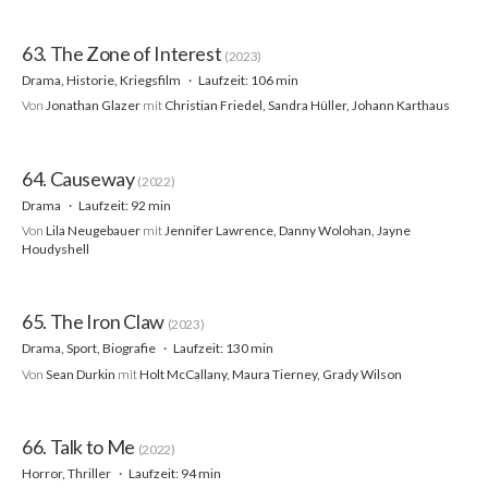
63. The Zone of Interest
(2023)
Drama, Historie, Kriegsfilm
Laufzeit: 106 min
Von
Jonathan Glazer
mit
Christian Friedel, Sandra Hüller, Johann Karthaus
64. Causeway
(2022)
Drama
Laufzeit: 92 min
Von
Lila Neugebauer
mit
Jennifer Lawrence, Danny Wolohan, Jayne
Houdyshell
65. The Iron Claw
(2023)
Drama, Sport, Biografie
Laufzeit: 130 min
Von
Sean Durkin
mit
Holt McCallany, Maura Tierney, Grady Wilson
66. Talk to Me
(2022)
Horror, Thriller
Laufzeit: 94 min