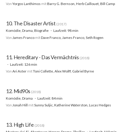
Von
Yorgos Lanthimos
mit
Barry G. Bernson, Herb Caillouet, Bill Camp
10. The Disaster Artist
(2017)
Komödie, Drama, Biografie
Laufzeit: 98 min
Von
James Franco
mit
Dave Franco, James Franco, Seth Rogen
11. Hereditary - Das Vermächtnis
(2018)
Laufzeit: 126 min
Von
Ari Aster
mit
Toni Collette, Alex Wolff, Gabriel Byrne
12. Mid90s
(2018)
Komödie, Drama
Laufzeit: 84 min
Von
Jonah Hill
mit
Sunny Suljic, Katherine Waterston, Lucas Hedges
13. High Life
(2018)
Mystery, Sci-Fi, Abenteuer, Horror, Drama, Thriller
Laufzeit: 110 min