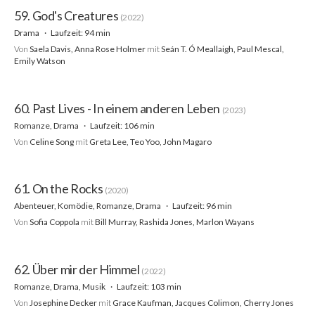
59. God's Creatures
(2022)
Drama
Laufzeit: 94 min
Von
Saela Davis, Anna Rose Holmer
mit
Seán T. Ó Meallaigh, Paul Mescal,
Emily Watson
60. Past Lives - In einem anderen Leben
(2023)
Romanze, Drama
Laufzeit: 106 min
Von
Celine Song
mit
Greta Lee, Teo Yoo, John Magaro
61. On the Rocks
(2020)
Abenteuer, Komödie, Romanze, Drama
Laufzeit: 96 min
Von
Sofia Coppola
mit
Bill Murray, Rashida Jones, Marlon Wayans
62. Über mir der Himmel
(2022)
Romanze, Drama, Musik
Laufzeit: 103 min
Von
Josephine Decker
mit
Grace Kaufman, Jacques Colimon, Cherry Jones