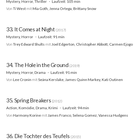
Mystery, Horror, Thriller
Laufzeit: 105 min
Von
Ti West
mit
Mia Goth, Jenna Ortega, Brittany Snow
33. It Comes at Night
(2017)
Mystery, Horror
Laufzeit: 91 min
Von
Trey Edward Shults
mit
Joel Edgerton, Christopher Abbott, Carmen Ejogo
34. The Hole in the Ground
(2019)
Mystery, Horror, Drama
Laufzeit: 91 min
Von
Lee Cronin
mit
Seána Kerslake, James Quinn Markey, Kati Outinen
35. Spring Breakers
(2012)
Action, Komödie, Drama, Krimi
Laufzeit: 94 min
Von
Harmony Korine
mit
James Franco, Selena Gomez, Vanessa Hudgens
36. Die Tochter des Teufels
(2015)