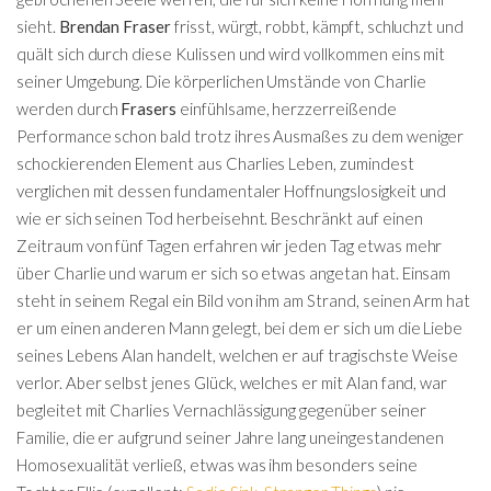
sieht.
Brendan Fraser
frisst, würgt, robbt, kämpft, schluchzt und
quält sich durch diese Kulissen und wird vollkommen eins mit
seiner Umgebung. Die körperlichen Umstände von Charlie
werden durch
Frasers
einfühlsame, herzzerreißende
Performance schon bald trotz ihres Ausmaßes zu dem weniger
schockierenden Element aus Charlies Leben, zumindest
verglichen mit dessen fundamentaler Hoffnungslosigkeit und
wie er sich seinen Tod herbeisehnt. Beschränkt auf einen
Zeitraum von fünf Tagen erfahren wir jeden Tag etwas mehr
über Charlie und warum er sich so etwas angetan hat. Einsam
steht in seinem Regal ein Bild von ihm am Strand, seinen Arm hat
er um einen anderen Mann gelegt, bei dem er sich um die Liebe
seines Lebens Alan handelt, welchen er auf tragischste Weise
verlor. Aber selbst jenes Glück, welches er mit Alan fand, war
begleitet mit Charlies Vernachlässigung gegenüber seiner
Familie, die er aufgrund seiner Jahre lang uneingestandenen
Homosexualität verließ, etwas was ihm besonders seine