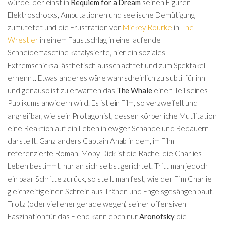
würde, der einst in
Requiem for a Dream
seinen Figuren
Elektroschocks, Amputationen und seelische Demütigung
zumutetet und die Frustration von
Mickey Rourke
in
The
Wrestler
in einem Faustschlag in eine laufende
Schneidemaschine katalysierte, hier ein soziales
Extremschicksal ästhetisch ausschlachtet und zum Spektakel
ernennt. Etwas anderes wäre wahrscheinlich zu subtil für ihn
und genauso ist zu erwarten das
The Whale
einen Teil seines
Publikums anwidern wird. Es ist ein Film, so verzweifelt und
angreifbar, wie sein Protagonist, dessen körperliche Mutilitation
eine Reaktion auf ein Leben in ewiger Schande und Bedauern
darstellt. Ganz anders Captain Ahab in dem, im Film
referenzierte Roman, Moby Dick ist die Rache, die Charlies
Leben bestimmt, nur an sich selbst gerichtet. Tritt man jedoch
ein paar Schritte zurück, so stellt man fest, wie der Film Charlie
gleichzeitig einen Schrein aus Tränen und Engelsgesängen baut.
Trotz (oder viel eher gerade wegen) seiner offensiven
Faszination für das Elend kann eben nur
Aronofsky
die