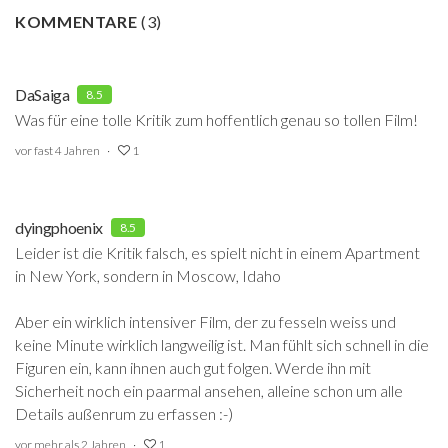
KOMMENTARE
(
3
)
DaSaiga
8.5
Was für eine tolle Kritik zum hoffentlich genau so tollen Film!
vor fast 4 Jahren
1
dyingphoenix
8.5
Leider ist die Kritik falsch, es spielt nicht in einem Apartment
in New York, sondern in Moscow, Idaho
Aber ein wirklich intensiver Film, der zu fesseln weiss und
keine Minute wirklich langweilig ist. Man fühlt sich schnell in die
Figuren ein, kann ihnen auch gut folgen. Werde ihn mit
Sicherheit noch ein paarmal ansehen, alleine schon um alle
Details außenrum zu erfassen :-)
vor mehr als 2 Jahren
1