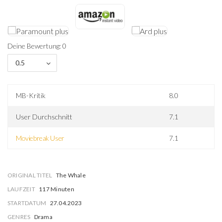
Deine Bewertung: 0
0.5
MB-Kritik
8.0
User Durchschnitt
7.1
Moviebreak User
7.1
ORIGINAL TITEL
The Whale
LAUFZEIT
117 Minuten
STARTDATUM
27.04.2023
GENRES
Drama