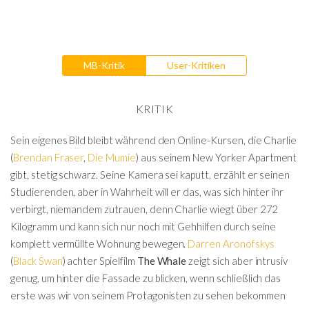
MB-Kritik
User-Kritiken
KRITIK
Sein eigenes Bild bleibt während den Online-Kursen, die Charlie
(
Brendan Fraser
,
Die Mumie
) aus seinem New Yorker Apartment
gibt, stetig schwarz. Seine Kamera sei kaputt, erzählt er seinen
Studierenden, aber in Wahrheit will er das, was sich hinter ihr
verbirgt, niemandem zutrauen, denn Charlie wiegt über 272
Kilogramm und kann sich nur noch mit Gehhilfen durch seine
komplett vermüllte Wohnung bewegen.
Darren Aronofskys
(
Black Swan
) achter Spielfilm
The Whale
zeigt sich aber intrusiv
genug, um hinter die Fassade zu blicken, wenn schließlich das
erste was wir von seinem Protagonisten zu sehen bekommen