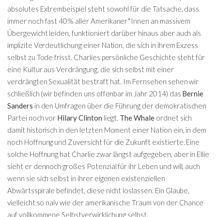
absolutes Extrembeispiel steht sowohl für die Tatsache, dass
immer noch fast 40% aller Amerikaner*Innen an massivem
Übergewicht leiden, funktioniert darüber hinaus aber auch als
implizite Verdeutlichung einer Nation, die sich in ihrem Exzess
selbst zu Tode frisst. Charlies persönliche Geschichte steht für
eine Kultur aus Verdrängung, die sich selbst mit einer
verdrängten Sexualität bestraft hat. Im Fernsehen sehen wir
schließlich (wir befinden uns offenbar im Jahr 2014) das
Bernie
Sanders
in den Umfragen über die Führung der demokratischen
Partei noch vor
Hilary Clinton
liegt.
The Whale
ordnet sich
damit historisch in den letzten Moment einer Nation ein, in dem
noch Hoffnung und Zuversicht für die Zukunft existierte. Eine
solche Hoffnung hat Charlie zwar längst aufgegeben, aber in Ellie
sieht er dennoch großes Potenzial für ihr Leben und will, auch
wenn sie sich selbst in ihrer eigenen existenziellen
Abwärtsspirale befindet, diese nicht loslassen. Ein Glaube,
vielleicht so naiv wie der amerikanische Traum von der Chance
auf vollkommene Selbstverwirklichung selbst.