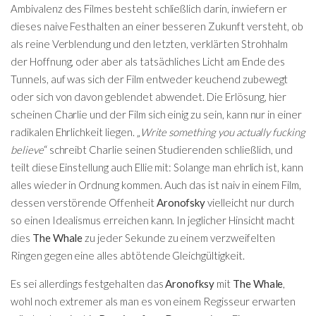
Ambivalenz des Filmes besteht schließlich darin, inwiefern er
dieses naive Festhalten an einer besseren Zukunft versteht, ob
als reine Verblendung und den letzten, verklärten Strohhalm
der Hoffnung, oder aber als tatsächliches Licht am Ende des
Tunnels, auf was sich der Film entweder keuchend zubewegt
oder sich von davon geblendet abwendet. Die Erlösung, hier
scheinen Charlie und der Film sich einig zu sein, kann nur in einer
radikalen Ehrlichkeit liegen. „
Write something you actually fucking
believe
“ schreibt Charlie seinen Studierenden schließlich, und
teilt diese Einstellung auch Ellie mit: Solange man ehrlich ist, kann
alles wieder in Ordnung kommen. Auch das ist naiv in einem Film,
dessen verstörende Offenheit
Aronofsky
vielleicht nur durch
so einen Idealismus erreichen kann. In jeglicher Hinsicht macht
dies
The Whale
zu jeder Sekunde zu einem verzweifelten
Ringen gegen eine alles abtötende Gleichgültigkeit.
Es sei allerdings festgehalten das
Aronofksy
mit
The Whale
,
wohl noch extremer als man es von einem Regisseur erwarten