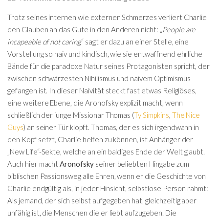
Trotz seines internen wie externen Schmerzes verliert Charlie
den Glauben an das Gute in den Anderen nicht: „
People are
incapeable of not caring
“ sagt er dazu an einer Stelle, eine
Vorstellung so naiv und kindisch, wie sie entwaffnend ehrliche
Bände für die paradoxe Natur seines Protagonisten spricht, der
zwischen schwärzesten Nihilismus und naivem Optimismus
gefangen ist. In dieser Naivität steckt fast etwas Religiöses,
eine weitere Ebene, die Aronofsky explizit macht, wenn
schließlich der junge Missionar Thomas (
Ty Simpkins
,
The Nice
Guys
) an seiner Tür klopft. Thomas, der es sich irgendwann in
den Kopf setzt, Charlie helfen zu können, ist Anhänger der
„New Life“-Sekte, welche an ein baldiges Ende der Welt glaubt.
Auch hier macht
Aronofsky
seiner beliebten Hingabe zum
biblischen Passionsweg alle Ehren, wenn er die Geschichte von
Charlie endgültig als, in jeder Hinsicht, selbstlose Person rahmt:
Als jemand, der sich selbst aufgegeben hat, gleichzeitig aber
unfähig ist, die Menschen die er liebt aufzugeben. Die