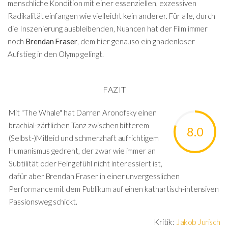
menschliche Kondition mit einer essenziellen, exzessiven
Radikalität einfangen wie vielleicht kein anderer. Für alle, durch
die Inszenierung ausbleibenden, Nuancen hat der Film immer
noch
Brendan Fraser
, dem hier genauso ein gnadenloser
Aufstieg in den Olymp gelingt.
FAZIT
Mit "The Whale" hat Darren Aronofsky einen
brachial-zärtlichen Tanz zwischen bitterem
8.0
(Selbst-)Mitleid und schmerzhaft aufrichtigem
Humanismus gedreht, der zwar wie immer an
Subtilität oder Feingefühl nicht interessiert ist,
dafür aber Brendan Fraser in einer unvergesslichen
Performance mit dem Publikum auf einen kathartisch-intensiven
Passionsweg schickt.
Kritik:
Jakob Jurisch