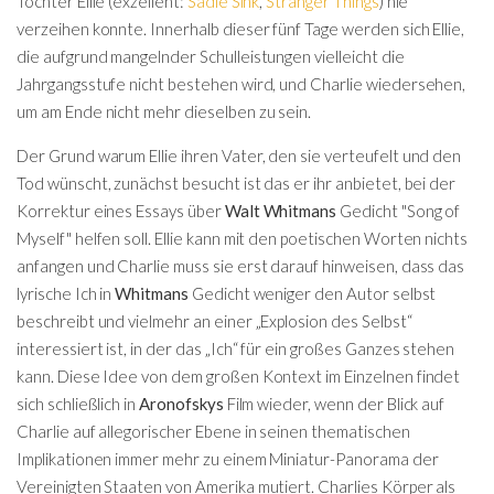
Tochter Ellie (exzellent:
Sadie Sink
,
Stranger Things
) nie
verzeihen konnte. Innerhalb dieser fünf Tage werden sich Ellie,
die aufgrund mangelnder Schulleistungen vielleicht die
Jahrgangsstufe nicht bestehen wird, und Charlie wiedersehen,
um am Ende nicht mehr dieselben zu sein.
Der Grund warum Ellie ihren Vater, den sie verteufelt und den
Tod wünscht, zunächst besucht ist das er ihr anbietet, bei der
Korrektur eines Essays über
Walt Whitmans
Gedicht "Song of
Myself" helfen soll. Ellie kann mit den poetischen Worten nichts
anfangen und Charlie muss sie erst darauf hinweisen, dass das
lyrische Ich in
Whitmans
Gedicht weniger den Autor selbst
beschreibt und vielmehr an einer „Explosion des Selbst“
interessiert ist, in der das „Ich“ für ein großes Ganzes stehen
kann. Diese Idee von dem großen Kontext im Einzelnen findet
sich schließlich in
Aronofskys
Film wieder, wenn der Blick auf
Charlie auf allegorischer Ebene in seinen thematischen
Implikationen immer mehr zu einem Miniatur-Panorama der
Vereinigten Staaten von Amerika mutiert. Charlies Körper als