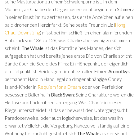
seine Masturbation zu einem Schwulenporno ist. In dem
Moment, als Charlie den Orgasmus erreicht beginnt ein Schmerz
in seiner Brust ihn zu zerfressen, das erste Anzeichen auf einen
bald drohenden Herzinfarkt. Seine beste Freundin Liz (
Hong
Chau
,
Downsizing
) misst bei ihm schließlich einen alarmierenden
Blutdruck von 136 zu 126, was Charlie aber wenig zu kümmern
scheint.
The Whale
ist das Porträt eines Mannes, der sich
aufgegeben hat und bereits jenes erste Bild von Charlie spricht
Bände über die Seele des Films: Ein Höhepunkt, der eigentlich
ein Tiefpunkt ist. Beides geht in nahezu allen Filmen
Aronofkys
permanent Hand in Hand, egal ob drogenabhängige Coney
Island-Kinder in
Requiem for a Dream
oder von Perfektion
besessene Ballerina in
Black Swan
: Seine Charaktere wollen die
Ekstase und finden ihren Untergang. Was Charlie in dieser
Riege unterscheidet ist das er bewusst den Untergang sucht.
Paradoxerweise, oder auch logischerweise, ist das was ihn
erwartet vielleicht die Vergebung. Nahezu vollständig auf eine
Wohnung beschränkt gestaltet sich
The Whale
als der visuell