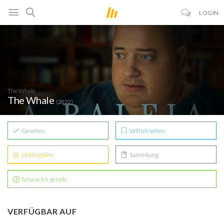
LOGIN
The Whale
The Whale
(2022)
Gesehen
Will ich sehen
Lieblingsfilm
Sammlung
Schaue ich gerade
VERFÜGBAR AUF