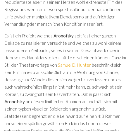
reduzierteste aber in seinem Herzen wohl extremste Film des
Regisseurs, wenn er diesen spektakulär auf der hauchdünnen
Linie zwischen manipulativem Elendsporno und aufrichtiger
Verhandlung der menschlichen Kondition inszeniert.
Es ist ein Projekt welches
Aronofsky
seit fast einer ganzen
Dekade zu realisieren versuchte und welches zu wohl keinem
passenderen Zeitpunkt, sei es in seinem Gesamtwerk oder in
dem seines Hauptdarstellers, hätte erscheinen können. Ganz im
Stil der Theatervorlage von
Samuel D. Hunter
beschränkt sich
sein Film nahezu ausschließlich auf die Wohnung von Charlie,
dessen graue Wände dieser sich weigert zu verlassen und es
auch wahrscheinlich längst nicht mehr kann, zu schwach ist sein
Körper, zu zwanghaft sein Essverhalten. Dabei passt sich
Aronofsky
an diesen limitierten Rahmen an und hält sich mit
seinen typisch visuellen Spielereien angenehm zurück.
Stattdessen begrenzt er die Leinwand auf einen 4:3 Rahmen
um so einen spärlich gewährten Blick in das Leben dieser
gebrochenen Seele werfen, die für sich keine Hoffnung mehr