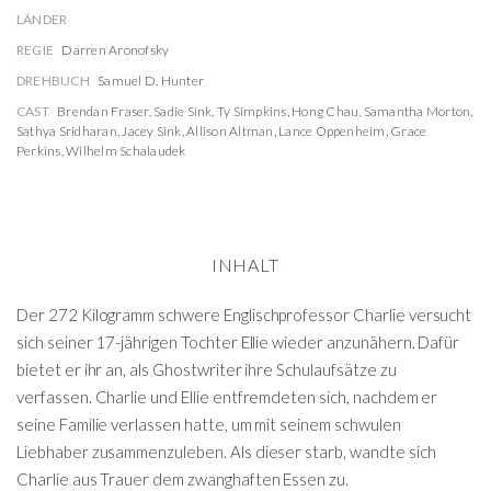
LÄNDER
REGIE
Darren Aronofsky
DREHBUCH
Samuel D. Hunter
CAST
Brendan Fraser
,
Sadie Sink
,
Ty Simpkins
,
Hong Chau
,
Samantha Morton
,
Sathya Sridharan
,
Jacey Sink
,
Allison Altman
,
Lance Oppenheim
,
Grace
Perkins
,
Wilhelm Schalaudek
INHALT
Der 272 Kilogramm schwere Englischprofessor Charlie versucht
sich seiner 17-jährigen Tochter Ellie wieder anzunähern. Dafür
bietet er ihr an, als Ghostwriter ihre Schulaufsätze zu
verfassen. Charlie und Ellie entfremdeten sich, nachdem er
seine Familie verlassen hatte, um mit seinem schwulen
Liebhaber zusammenzuleben. Als dieser starb, wandte sich
Charlie aus Trauer dem zwanghaften Essen zu.