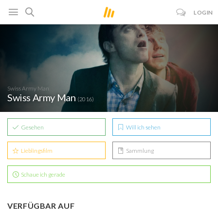
LOGIN
Swiss Army Man
Swiss Army Man
(2016)
Gesehen
Will ich sehen
Lieblingsfilm
Sammlung
Schaue ich gerade
VERFÜGBAR AUF