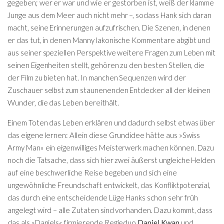
gegeben; wer er war und wie er gestorben ist, weiß der klamme
Junge aus dem Meer auch nicht mehr –, sodass Hank sich daran
macht, seine Erinnerungen aufzufrischen. Die Szenen, in denen
er das tut, in denen Manny lakonische Kommentare abgibt und
aus seiner speziellen Perspektive weitere Fragen zum Leben mit
seinen Eigenheiten stellt, gehören zu den besten Stellen, die
der Film zu bieten hat. In manchen Sequenzen wird der
Zuschauer selbst zum staunenenden Entdecker all der kleinen
Wunder, die das Leben bereithält.
Einem Toten das Leben erklären und dadurch selbst etwas über
das eigene lernen: Allein diese Grundidee hätte aus »Swiss
Army Man« ein eigenwilliges Meisterwerk machen können. Dazu
noch die Tatsache, dass sich hier zwei äußerst ungleiche Helden
auf eine beschwerliche Reise begeben und sich eine
ungewöhnliche Freundschaft entwickelt, das Konfliktpotenzial,
das durch eine entscheidende Lüge Hanks schon sehr früh
angelegt wird – alle Zutaten sind vorhanden. Dazu kommt, dass
das als »Daniels« firmierende Regieduo
Daniel Kwan
und