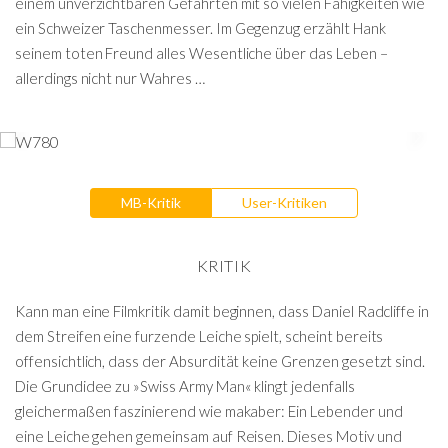
einem unverzichtbaren Gefährten mit so vielen Fähigkeiten wie
ein Schweizer Taschenmesser. Im Gegenzug erzählt Hank
seinem toten Freund alles Wesentliche über das Leben –
allerdings nicht nur Wahres …
MB-Kritik
User-Kritiken
KRITIK
Kann man eine Filmkritik damit beginnen, dass Daniel Radcliffe in
dem Streifen eine furzende Leiche spielt, scheint bereits
offensichtlich, dass der Absurdität keine Grenzen gesetzt sind.
Die Grundidee zu »Swiss Army Man« klingt jedenfalls
gleichermaßen faszinierend wie makaber: Ein Lebender und
eine Leiche gehen gemeinsam auf Reisen. Dieses Motiv und