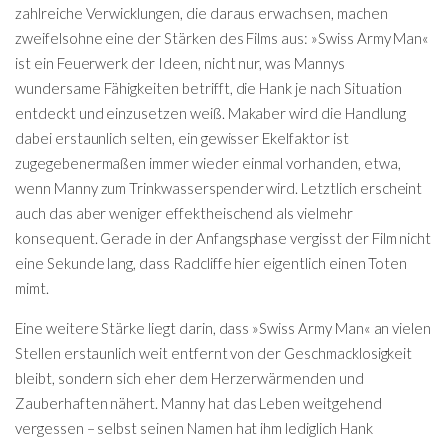
zahlreiche Verwicklungen, die daraus erwachsen, machen
zweifelsohne eine der Stärken des Films aus: »Swiss Army Man«
ist ein Feuerwerk der Ideen, nicht nur, was Mannys
wundersame Fähigkeiten betrifft, die Hank je nach Situation
entdeckt und einzusetzen weiß. Makaber wird die Handlung
dabei erstaunlich selten, ein gewisser Ekelfaktor ist
zugegebenermaßen immer wieder einmal vorhanden, etwa,
wenn Manny zum Trinkwasserspender wird. Letztlich erscheint
auch das aber weniger effektheischend als vielmehr
konsequent. Gerade in der Anfangsphase vergisst der Film nicht
eine Sekunde lang, dass Radcliffe hier eigentlich einen Toten
mimt.
Eine weitere Stärke liegt darin, dass »Swiss Army Man« an vielen
Stellen erstaunlich weit entfernt von der Geschmacklosigkeit
bleibt, sondern sich eher dem Herzerwärmenden und
Zauberhaften nähert. Manny hat das Leben weitgehend
vergessen – selbst seinen Namen hat ihm lediglich Hank