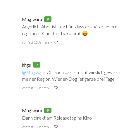
Mugiwara
9
Ärgerlich. Aber ist ja schön, dass er später noch n
regulären Kinostart bekommt
vor fast 10 Jahren
hhgs
9
@Mugiwara
‍ Oh, auch das ist nicht wirklich gewiss in
meiner Region. Wiener-Dog lief ganze drei Tage.
vor fast 10 Jahren
Mugiwara
9
Dann direkt am Releasetag ins Kino
vor fast 10 Jahren