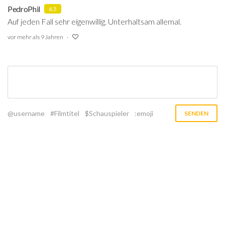
PedroPhil
6.5
Auf jeden Fall sehr eigenwillig. Unterhaltsam allemal.
vor mehr als 9 Jahren
@username
#Filmtitel
$Schauspieler
:emoji