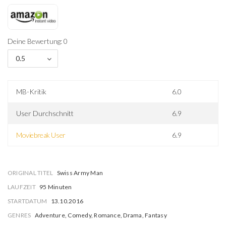
Deine Bewertung: 0
0.5
MB-Kritik
6.0
User Durchschnitt
6.9
Moviebreak User
6.9
ORIGINAL TITEL
Swiss Army Man
LAUFZEIT
95 Minuten
STARTDATUM
13.10.2016
GENRES
Adventure, Comedy, Romance, Drama, Fantasy