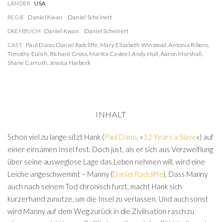
LÄNDER
USA
REGIE
Daniel Kwan
Daniel Scheinert
DREHBUCH
Daniel Kwan
Daniel Scheinert
CAST
Paul Dano
,
Daniel Radcliffe
,
Mary Elizabeth Winstead
,
Antonia Ribero
,
Timothy Eulich
,
Richard Gross
,
Marika Casteel
,
Andy Hull
,
Aaron Marshall
,
Shane Carruth
,
Jessica Harbeck
INHALT
Schon viel zu lange sitzt Hank (
Paul Dano
, »
12 Years a Slave
«) auf
einer einsamen Insel fest. Doch just, als er sich aus Verzweiflung
über seine ausweglose Lage das Leben nehmen will, wird eine
Leiche angeschwemmt – Manny (
Daniel Radcliffe
). Dass Manny
auch nach seinem Tod chronisch furzt, macht Hank sich
kurzerhand zunutze, um die Insel zu verlassen. Und auch sonst
wird Manny auf dem Weg zurück in die Zivilisation rasch zu