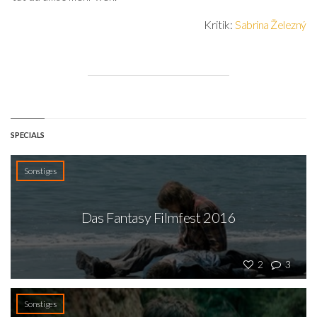
Kritik:
Sabrina Železný
SPECIALS
Sonstiges
Das Fantasy Filmfest 2016
2
3
Sonstiges