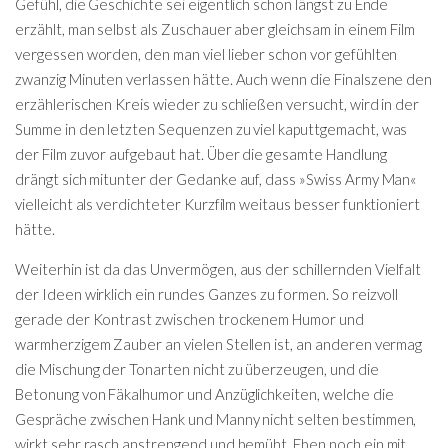
Gefühl, die Geschichte sei eigentlich schon längst zu Ende
erzählt, man selbst als Zuschauer aber gleichsam in einem Film
vergessen worden, den man viel lieber schon vor gefühlten
zwanzig Minuten verlassen hätte. Auch wenn die Finalszene den
erzählerischen Kreis wieder zu schließen versucht, wird in der
Summe in den letzten Sequenzen zu viel kaputtgemacht, was
der Film zuvor aufgebaut hat. Über die gesamte Handlung
drängt sich mitunter der Gedanke auf, dass »Swiss Army Man«
vielleicht als verdichteter Kurzfilm weitaus besser funktioniert
hätte.
Weiterhin ist da das Unvermögen, aus der schillernden Vielfalt
der Ideen wirklich ein rundes Ganzes zu formen. So reizvoll
gerade der Kontrast zwischen trockenem Humor und
warmherzigem Zauber an vielen Stellen ist, an anderen vermag
die Mischung der Tonarten nicht zu überzeugen, und die
Betonung von Fäkalhumor und Anzüglichkeiten, welche die
Gespräche zwischen Hank und Manny nicht selten bestimmen,
wirkt sehr rasch anstrengend und bemüht. Eben noch ein mit