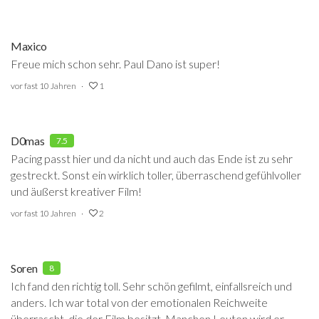
Maxico
Freue mich schon sehr. Paul Dano ist super!
vor fast 10 Jahren
1
D0mas
7.5
Pacing passt hier und da nicht und auch das Ende ist zu sehr
gestreckt. Sonst ein wirklich toller, überraschend gefühlvoller
und äußerst kreativer Film!
vor fast 10 Jahren
2
Soren
8
Ich fand den richtig toll. Sehr schön gefilmt, einfallsreich und
anders. Ich war total von der emotionalen Reichweite
überrascht, die der Film besitzt. Manchen Leuten wird er