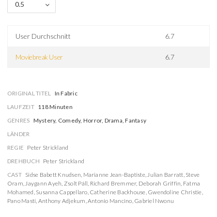
0.5
User Durchschnitt
6.7
Moviebreak User
6.7
ORIGINAL TITEL
In Fabric
LAUFZEIT
118 Minuten
GENRES
Mystery, Comedy, Horror, Drama, Fantasy
LÄNDER
REGIE
Peter Strickland
DREHBUCH
Peter Strickland
CAST
Sidse Babett Knudsen
,
Marianne Jean-Baptiste
,
Julian Barratt
,
Steve
Oram
,
Jaygann Ayeh
,
Zsolt Páll
,
Richard Bremmer
,
Deborah Griffin
,
Fatma
Mohamed
,
Susanna Cappellaro
,
Catherine Backhouse
,
Gwendoline Christie
,
Pano Masti
,
Anthony Adjekum
,
Antonio Mancino
,
Gabriel Nwonu