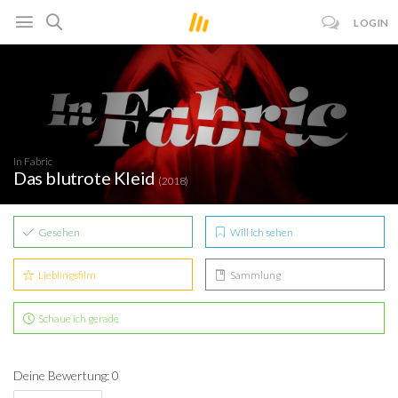
LOGIN
In Fabric
Das blutrote Kleid
(2018)
Gesehen
Will ich sehen
Lieblingsfilm
Sammlung
Schaue ich gerade
Deine Bewertung: 0