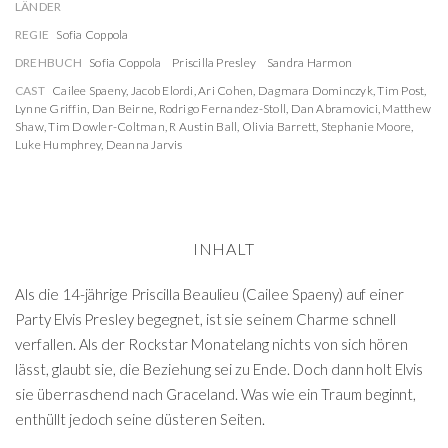
LÄNDER
REGIE
Sofia Coppola
DREHBUCH
Sofia Coppola
Priscilla Presley
Sandra Harmon
CAST
Cailee Spaeny
,
Jacob Elordi
,
Ari Cohen
,
Dagmara Dominczyk
,
Tim Post
,
Lynne Griffin
,
Dan Beirne
,
Rodrigo Fernandez-Stoll
,
Dan Abramovici
,
Matthew
Shaw
,
Tim Dowler-Coltman
,
R Austin Ball
,
Olivia Barrett
,
Stephanie Moore
,
Luke Humphrey
,
Deanna Jarvis
INHALT
Als die 14-jährige Priscilla Beaulieu (Cailee Spaeny) auf einer
Party Elvis Presley begegnet, ist sie seinem Charme schnell
verfallen. Als der Rockstar Monatelang nichts von sich hören
lässt, glaubt sie, die Beziehung sei zu Ende. Doch dann holt Elvis
sie überraschend nach Graceland. Was wie ein Traum beginnt,
enthüllt jedoch seine düsteren Seiten.