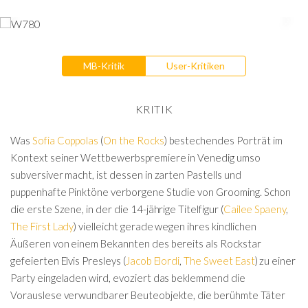
MB-Kritik
User-Kritiken
KRITIK
Was
Sofia Coppolas
(
On the Rocks
) bestechendes Porträt im
Kontext seiner Wettbewerbspremiere in Venedig umso
subversiver macht, ist dessen in zarten Pastells und
puppenhafte Pinktöne verborgene Studie von Grooming. Schon
die erste Szene, in der die 14-jährige Titelfigur (
Cailee Spaeny
,
The First Lady
) vielleicht gerade wegen ihres kindlichen
Äußeren von einem Bekannten des bereits als Rockstar
gefeierten Elvis Presleys (
Jacob Elordi
,
The Sweet East
) zu einer
Party eingeladen wird, evoziert das beklemmend die
Vorauslese verwundbarer Beuteobjekte, die berühmte Täter