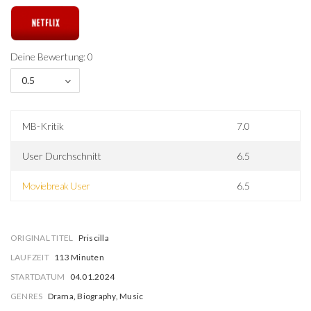
Deine Bewertung: 0
0.5
MB-Kritik
7.0
User Durchschnitt
6.5
Moviebreak User
6.5
ORIGINAL TITEL
Priscilla
LAUFZEIT
113 Minuten
STARTDATUM
04.01.2024
GENRES
Drama, Biography, Music