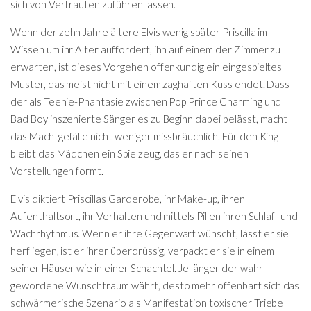
sich von Vertrauten zuführen lassen.
Wenn der zehn Jahre ältere Elvis wenig später Priscilla im
Wissen um ihr Alter auffordert, ihn auf einem der Zimmer zu
erwarten, ist dieses Vorgehen offenkundig ein eingespieltes
Muster, das meist nicht mit einem zaghaften Kuss endet. Dass
der als Teenie-Phantasie zwischen Pop Prince Charming und
Bad Boy inszenierte Sänger es zu Beginn dabei belässt, macht
das Machtgefälle nicht weniger missbräuchlich. Für den King
bleibt das Mädchen ein Spielzeug, das er nach seinen
Vorstellungen formt.
Elvis diktiert Priscillas Garderobe, ihr Make-up, ihren
Aufenthaltsort, ihr Verhalten und mittels Pillen ihren Schlaf- und
Wachrhythmus. Wenn er ihre Gegenwart wünscht, lässt er sie
herfliegen, ist er ihrer überdrüssig, verpackt er sie in einem
seiner Häuser wie in einer Schachtel. Je länger der wahr
gewordene Wunschtraum währt, desto mehr offenbart sich das
schwärmerische Szenario als Manifestation toxischer Triebe