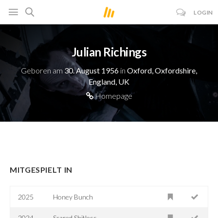
LOGIN
Julian Richings
Geboren am
30. August 1956
in
Oxford, Oxfordshire,
England, UK
Homepage
MITGESPIELT IN
2025
Honey Bunch
2024
Scared Shitless