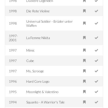
1998
Düstere Legenden
1998
Die Rote Violine
Universal Soldier - Brüder unter
1998
Waffen
1997-
La Femme Nikita
2001
1997
Mimic
1997
Cube
1997
Ms. Scrooge
1996
Hard Core Logo
1995
Moonlight & Valentino
1994
Squanto - A Warrior's Tale