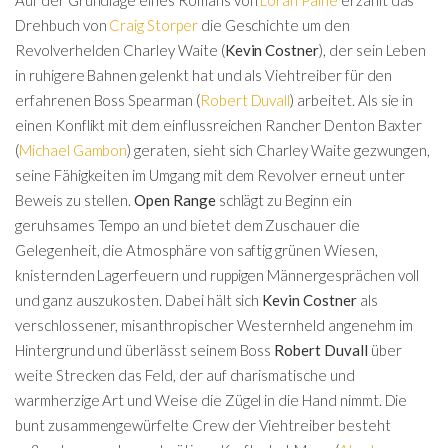
Drehbuch von
Craig Storper
die Geschichte um den
Revolverhelden Charley Waite (
Kevin Costner
), der sein Leben
in ruhigere Bahnen gelenkt hat und als Viehtreiber für den
erfahrenen Boss Spearman (
Robert Duvall
) arbeitet. Als sie in
einen Konflikt mit dem einflussreichen Rancher Denton Baxter
(
Michael Gambon
) geraten, sieht sich Charley Waite gezwungen,
seine Fähigkeiten im Umgang mit dem Revolver erneut unter
Beweis zu stellen.
Open Range
schlägt zu Beginn ein
geruhsames Tempo an und bietet dem Zuschauer die
Gelegenheit, die Atmosphäre von saftig grünen Wiesen,
knisternden Lagerfeuern und ruppigen Männergesprächen voll
und ganz auszukosten. Dabei hält sich
Kevin Costner
als
verschlossener, misanthropischer Westernheld angenehm im
Hintergrund und überlässt seinem Boss
Robert Duvall
über
weite Strecken das Feld, der auf charismatische und
warmherzige Art und Weise die Zügel in die Hand nimmt. Die
bunt zusammengewürfelte Crew der Viehtreiber besteht