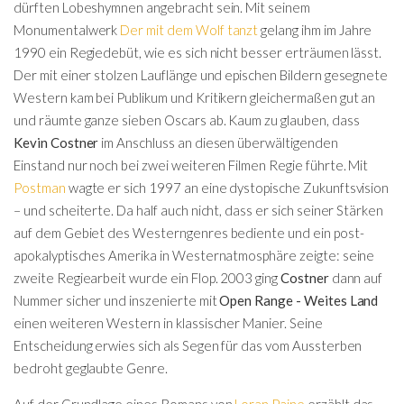
dürften Lobeshymnen angebracht sein. Mit seinem
Monumentalwerk
Der mit dem Wolf tanzt
gelang ihm im Jahre
1990 ein Regiedebüt, wie es sich nicht besser erträumen lässt.
Der mit einer stolzen Lauflänge und epischen Bildern gesegnete
Western kam bei Publikum und Kritikern gleichermaßen gut an
und räumte ganze sieben Oscars ab. Kaum zu glauben, dass
Kevin Costner
im Anschluss an diesen überwältigenden
Einstand nur noch bei zwei weiteren Filmen Regie führte. Mit
Postman
wagte er sich 1997 an eine dystopische Zukunftsvision
– und scheiterte. Da half auch nicht, dass er sich seiner Stärken
auf dem Gebiet des Westerngenres bediente und ein post-
apokalyptisches Amerika in Westernatmosphäre zeigte: seine
zweite Regiearbeit wurde ein Flop. 2003 ging
Costner
dann auf
Nummer sicher und inszenierte mit
Open Range - Weites Land
einen weiteren Western in klassischer Manier. Seine
Entscheidung erwies sich als Segen für das vom Aussterben
bedroht geglaubte Genre.
Auf der Grundlage eines Romans von
Loran Paine
erzählt das