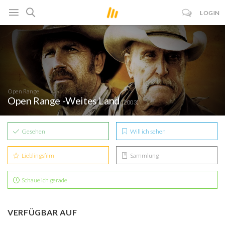
LOGIN
Open Range
Open Range -Weites Land
(2003)
Gesehen
Will ich sehen
Lieblingsfilm
Sammlung
Schaue ich gerade
VERFÜGBAR AUF