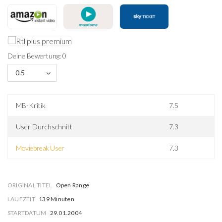
Deine Bewertung: 0
0.5
MB-Kritik
7.5
User Durchschnitt
7.3
Moviebreak User
7.3
ORIGINAL TITEL
Open Range
LAUFZEIT
139 Minuten
STARTDATUM
29.01.2004