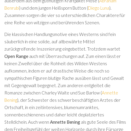
außerdem aus dem gutmütigen Kraftpaket Mose (
Abraham
Benrubi
) und dem jungen Heißsporn Button (
Diego Luna
).
Zusammen sorgen die vier so unterschiedlichen Charaktere für
eine Reihe von witzigen und berührenden Szenen.
Die klassischen Handlungsmotive eines Westerns sind fein
säuberlich in eine solide, auf altbewährte Mittel
zurückgreifende Inszenierung eingebettet. Trotzdem wartet
Open Range
auch mit Überraschungen auf. Zum einen lässt er
keinen Zweifel über die Rohheit des Wilden Westens
aufkommen, indem er auf drastische Weise die noch so
sympathischen Figuren blutige Rache ausüben lässt und Gewalt
mit Gegengewalt begegnet. Zum anderen entgleitet die
Romanze zwischen Charley Waite und Sue Barlow (
Annette
Bening
), der Schwester des schwer beschäftigten Arztes der
Ortschaft, in ein zeitintensives, blumenumranktes,
sonnenbeschienenes und daher leicht deplatziertes
Stelldichein. Auch wenn
Annette Bening
als gute Seele des Films
dem Freiheitsgefühl der weiten Horizonte durch ihre Fürsorge