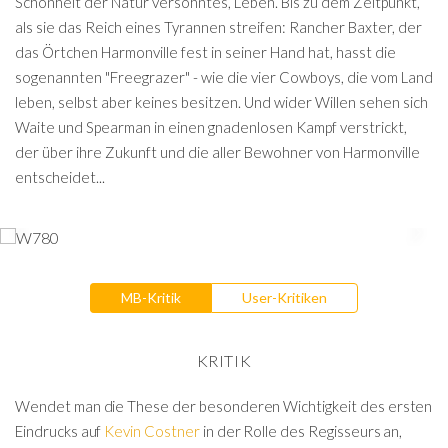
Schönheit der Natur versöhntes, Leben. Bis zu dem Zeitpunkt,
als sie das Reich eines Tyrannen streifen: Rancher Baxter, der
das Örtchen Harmonville fest in seiner Hand hat, hasst die
sogenannten "Freegrazer" - wie die vier Cowboys, die vom Land
leben, selbst aber keines besitzen. Und wider Willen sehen sich
Waite und Spearman in einen gnadenlosen Kampf verstrickt,
der über ihre Zukunft und die aller Bewohner von Harmonville
entscheidet...
MB-Kritik
User-Kritiken
KRITIK
Wendet man die These der besonderen Wichtigkeit des ersten
Eindrucks auf
Kevin Costner
in der Rolle des Regisseurs an,