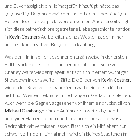
und Zuverlässigkeit ein Heimatgefühl hinzufügt, hätte das
gegenseitige Begehren zwischen ihr und dem unbeständigen
Helden dezenter verpackt werden können. Andererseits fügt
sich diese pathetisch breitgetretene Liebesgeschichte nahtlos
in
Kevin Costner
s Aufbereitung eines Westerns, der immer
auch ein konservativer Beigeschmack anhängt.
Was der Film in seiner besonnenen Erzählweise in der ersten
Hälfte vorbereitet und sich in der bedrohlichen Ruhe von
Charley Waite wiederspiegelt, entlädt sich in einem wuchtigen
Showdown in der zweiten Hälfte. Die Bilder von
Kevin Costner
,
wie er den Revolver als Dauerfeuerwaffe einsetzt, dürften
nicht nur Westernliebhabern noch lange im Gedächtnis bleiben.
Auch wenn die Gegner, abgesehen von ihrem eindrucksvoll von
Michael Gambon
gemimten Anführer, ein weitestgehend
anonymer Haufen bleiben und trotz ihrer Überzahl etwas an
Bedrohlichkeit vermissen lassen, lässt sich ein Mitfiebern nur
schwer verhindern. Einmal mehr wird ein kleines Städtchen im