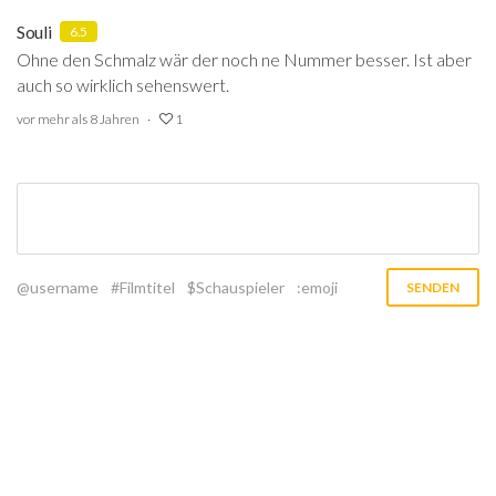
Souli
6.5
Ohne den Schmalz wär der noch ne Nummer besser. Ist aber
auch so wirklich sehenswert.
vor mehr als 8 Jahren
1
@username
#Filmtitel
$Schauspieler
:emoji