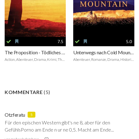
7.5
5.0
The Proposition - Tödliches Angebot
Unterwegs nach Cold Mountain
Action, Abenteuer, Drama, Krimi, Thriller, Western, Foreign
Abenteuer, Romanze, Drama, Historie, Kriegsfilm
KOMMENTARE
(
5
)
Otzferatu
5
Für den epischen Western gibt's ne 8, aber für den
GefühlsPorno am Ende n ur ne 0,5. Macht am Ende...