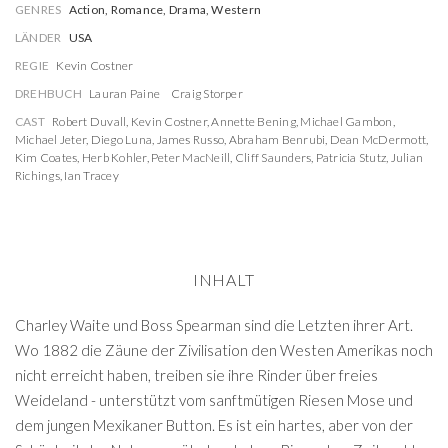
GENRES
Action, Romance, Drama, Western
LÄNDER
USA
REGIE
Kevin Costner
DREHBUCH
Lauran Paine
Craig Storper
CAST
Robert Duvall
,
Kevin Costner
,
Annette Bening
,
Michael Gambon
,
Michael Jeter
,
Diego Luna
,
James Russo
,
Abraham Benrubi
,
Dean McDermott
,
Kim Coates
,
Herb Kohler
,
Peter MacNeill
,
Cliff Saunders
,
Patricia Stutz
,
Julian
Richings
,
Ian Tracey
INHALT
Charley Waite und Boss Spearman sind die Letzten ihrer Art.
Wo 1882 die Zäune der Zivilisation den Westen Amerikas noch
nicht erreicht haben, treiben sie ihre Rinder über freies
Weideland - unterstützt vom sanftmütigen Riesen Mose und
dem jungen Mexikaner Button. Es ist ein hartes, aber von der