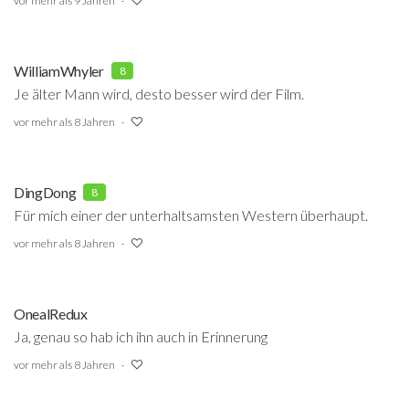
vor mehr als 9 Jahren
WilliamWhyler
8
Je älter Mann wird, desto besser wird der Film.
vor mehr als 8 Jahren
DingDong
8
Für mich einer der unterhaltsamsten Western überhaupt.
vor mehr als 8 Jahren
OnealRedux
Ja, genau so hab ich ihn auch in Erinnerung
vor mehr als 8 Jahren