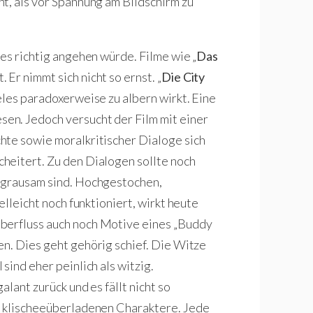
t, als vor Spannung am Bildschirm zu
es richtig angehen würde. Filme wie „
Das
. Er nimmt sich nicht so ernst. „
Die City
eles paradoxerweise zu albern wirkt. Eine
en. Jedoch versucht der Film mit einer
hte sowie moralkritischer Dialoge sich
heitert. Zu den Dialogen sollte noch
 grausam sind. Hochgestochen,
elleicht noch funktioniert, wirkt heute
Überfluss auch noch Motive eines „Buddy
sen. Dies geht gehörig schief. Die Witze
sind eher peinlich als witzig.
alant zurück und es fällt nicht so
e klischeeüberladenen Charaktere. Jede