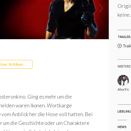
Origi
keine
TRAILER 
Trail
User-Kritiken
WEITERE
AlexTic
steronkino. Ging es mehr um die
onhelden waren Ikonen. Wortkarge
LIEBLIN
vom Anblick her die Hose voll hatten. Bei
r um die Geschichte oder um Charaktere
NEWS