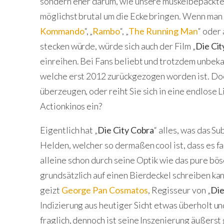
sondern eher darum, wie unsere muskelbepackte
möglichst brutal um die Ecke bringen. Wenn man 
Kommando
“, „
Rambo
“, „
The Running Man
“ oder 
stecken würde, würde sich auch der Film „
Die Cit
einreihen. Bei Fans beliebt und trotzdem unbeka
welche erst 2012 zurückgezogen worden ist. Doc
überzeugen, oder reiht Sie sich in eine endlose
Actionkinos ein?
Eigentlich hat „
Die City Cobra
“ alles, was das S
Helden, welcher so dermaßen cool ist, dass es f
alleine schon durch seine Optik wie das pure bös
grundsätzlich auf einen Bierdeckel schreiben kan
geizt
George Pan Cosmatos
, Regisseur von „
Die
Indizierung aus heutiger Sicht etwas überholt un
fraglich, dennoch ist seine Inszenierung äußerst