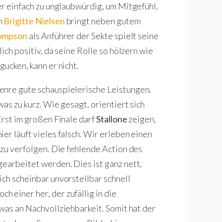
er einfach zu unglaubwürdig, um Mitgefühl,
h
Brigitte Nielsen
bringt neben gutem
hompson
als Anführer der Sekte spielt seine
ich positiv, da seine Rolle so hölzern wie
gucken, kann er nicht.
enre gute schauspielerische Leistungen.
as zu kurz. Wie gesagt, orientiert sich
 Erst im großen Finale darf
Stallone
zeigen,
er läuft vieles falsch. Wir erleben einen
 zu verfolgen. Die fehlende Action des
gearbeitet werden. Dies ist ganz nett,
ich scheinbar unvorstellbar schnell
 einer her, der zufällig in die
twas an Nachvollziehbarkeit. Somit hat der