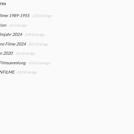
STEN
filme 1989-1955
- 120 Einträge
tion
- 36 Einträge
ilmjahr 2024
- 208 Einträge
ne Filme 2024
- 301 Einträge
n 2020
- 366 Einträge
Filmsammlung
- 1036 Einträge
NFILME
- 819 Einträge