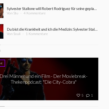
Sylvester Stallone will Robert Rodriguez für seine geplante "City Cobra"-Serie
Von Stu
4 Kommentare
Du bist die Krankheit und ich die Medizin: Sylvester Stallone plant "Die City-Cobra"-Serie
Von Souli
1 Kommentare
S
st
Drei Männer und ein Film - Der Moviebreak-
Thekenpodcast: "Die City-Cobra"
5
1