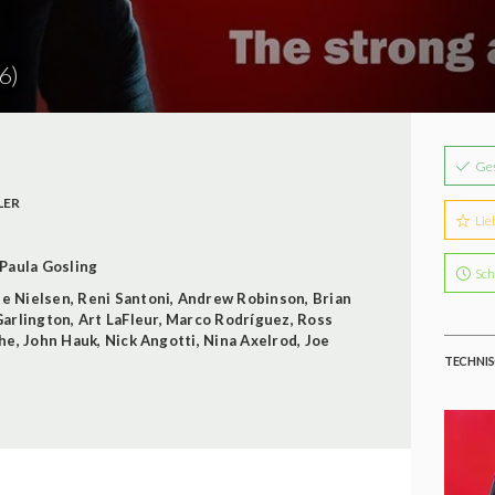
6)
Ge
LER
Lie
Paula Gosling
Sch
te Nielsen
,
Reni Santoni
,
Andrew Robinson
,
Brian
Garlington
,
Art LaFleur
,
Marco Rodríguez
,
Ross
che
,
John Hauk
,
Nick Angotti
,
Nina Axelrod
,
Joe
TECHNIS