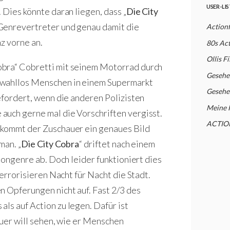
USER-LI
 Dies könnte daran liegen, dass „
Die City
 Genrevertreter und genau damit die
Action
z vorne an.
80s Ac
Ollis F
obra“ Cobretti mit seinem Motorrad durch
Gesehe
 wahllos Menschen in einem Supermarkt
Gesehe
efordert, wenn die anderen Polizisten
Meine 
auch gerne mal die Vorschriften vergisst.
ACTIO
ekommt der Zuschauer ein genaues Bild
man. „
Die City Cobra
“ driftet nach einem
iongenre ab. Doch leider funktioniert dies
terrorisieren Nacht für Nacht die Stadt.
n Opferungen nicht auf. Fast 2/3 des
als auf Action zu legen. Dafür ist
auer will sehen, wie er Menschen