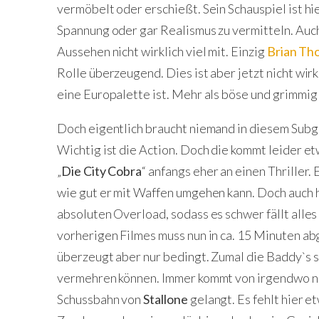
vermöbelt oder erschießt. Sein Schauspiel ist hi
Spannung oder gar Realismus zu vermitteln. Auc
Aussehen nicht wirklich viel mit. Einzig
Brian T
Rolle überzeugend. Dies ist aber jetzt nicht wirkl
eine Europalette ist. Mehr als böse und grimmig 
Doch eigentlich braucht niemand in diesem Subg
Wichtig ist die Action. Doch die kommt leider etw
„
Die City Cobra
“ anfangs eher an einen Thriller.
wie gut er mit Waffen umgehen kann. Doch auch hi
absoluten Overload, sodass es schwer fällt alles
vorherigen Filmes muss nun in ca. 15 Minuten ab
überzeugt aber nur bedingt. Zumal die Baddy`s s
vermehren können. Immer kommt von irgendwo noch
Schussbahn von
Stallone
gelangt. Es fehlt hier e