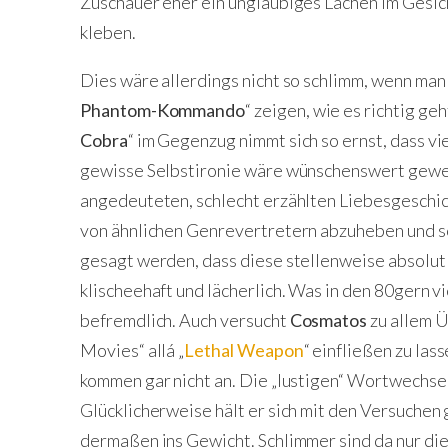
Zuschauer eher ein ungläubiges Lachen im Gesich
kleben.
Dies wäre allerdings nicht so schlimm, wenn man 
Phantom-Kommando
“ zeigen, wie es richtig geht
Cobra
“ im Gegenzug nimmt sich so ernst, dass vi
gewisse Selbstironie wäre wünschenswert gewes
angedeuteten, schlecht erzählten Liebesgeschic
von ähnlichen Genrevertretern abzuheben und sc
gesagt werden, dass diese stellenweise absolut
klischeehaft und lächerlich. Was in den 80gern vi
befremdlich. Auch versucht
Cosmatos
zu allem 
Movies“ allá „
Lethal Weapon
“ einfließen zu las
kommen gar nicht an. Die „lustigen“ Wortwechsel 
Glücklicherweise hält er sich mit den Versuchen g
dermaßen ins Gewicht. Schlimmer sind da nur di