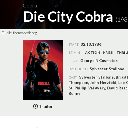
Cobra
Die City Cobra
(198
Quelle:
themoviedb.org
02.10.1986
START
87 MIN
ACTION
KRIMI
THRIL
George P. Cosmatos
REGIE
Sylvester Stallone
DREHBUCH
Sylvester Stallone
,
Brigit
CAST
Thompson
,
John Herzfeld
,
Lee 
St. Phillip
,
Val Avery
,
David Ras
Bonny
Trailer