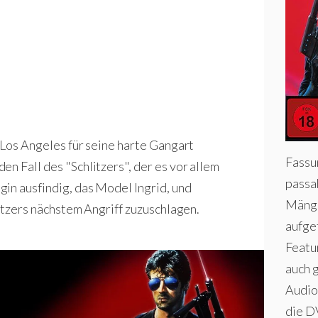
n Los Angeles für seine harte Gangart
Fassu
n Fall des "Schlitzers", der es vor allem
passa
in ausfindig, das Model Ingrid, und
Mänge
litzers nächstem Angriff zuzuschlagen.
aufge
Featu
auch 
Audio
die DV