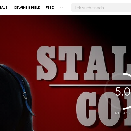
. . .
IALS
GEWINNSPIELE
FEED
5.0
MB-Kritik