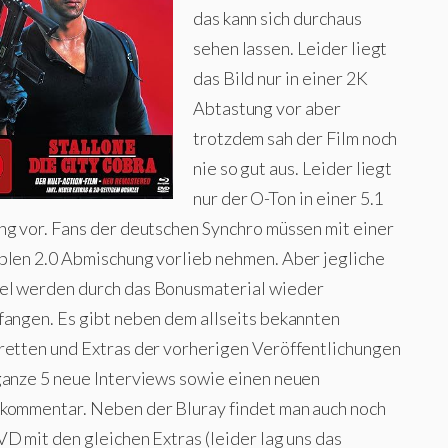
das kann sich durchaus
sehen lassen. Leider liegt
das Bild nur in einer 2K
Abtastung vor aber
trotzdem sah der Film noch
nie so gut aus. Leider liegt
nur der O-Ton in einer 5.1
ng vor. Fans der deutschen Synchro müssen mit einer
blen 2.0 Abmischung vorlieb nehmen. Aber jegliche
l werden durch das Bonusmaterial wieder
fangen. Es gibt neben dem allseits bekannten
retten und Extras der vorherigen Veröffentlichungen
ganze 5 neue Interviews sowie einen neuen
kommentar. Neben der Bluray findet man auch noch
D mit den gleichen Extras (leider lag uns das