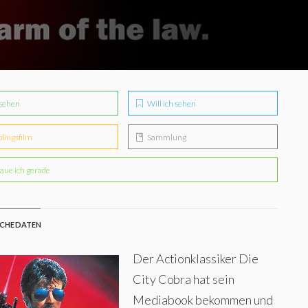
sehen
Will ich sehen
blingsfilm
Sammlung
aue ich gerade
CHE DATEN
Der Actionklassiker Die
City Cobra hat sein
Mediabook bekommen und