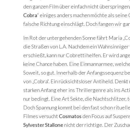
den ganzen Film über einfach nicht überspringen.
Cobra
“ einiges anders machen möchte als seine
falsche Richtung einschlägt. Doch fangen wir gan
Im Rot der untergehenden Sonne fährt Maria „C
die Straßen von L.A. Nachdem ein Wahnsinniger
erschießt, kann nur Cobretti helfen. Er wird ang
keine Chance haben. Eine Einmannarmee, welche 
Soweit, so gut. Innerhalb der Anfangssequenz b
von „Cobra“. Ein rücksichtsloser Antiheld. Denkt 
starken Anfang eher ins Thrillergenre als ins Act
nur bedingt. Eine Art Sekte, die Nachtschlitzer, 
Doch Spannung kommt bei den fast schon rituelle
Filmes versucht
Cosmatos
den Focus auf Suspens 
Sylvester Stallone
nicht der richtige. Der Zusch