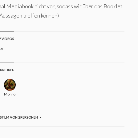
nal Mediabook nicht vor, sodass wir über das Booklet
 Aussagen treffen können)
/ VIDEOS
er
 KRITIKEN
kman
Monroe
GSFILM VON 2 PERSONEN