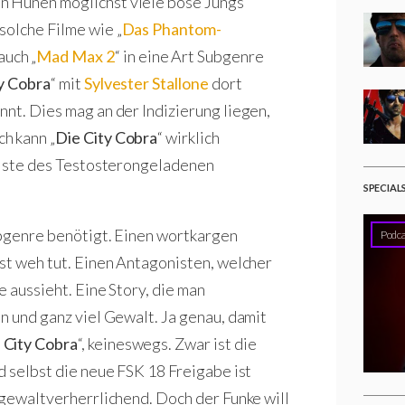
n Hünen möglichst viele böse Jungs
solche Filme wie „
Das Phantom-
auch „
Mad Max 2
“ in eine Art Subgenre
y Cobra
“ mit
Sylvester Stallone
dort
nnt. Dies mag an der Indizierung liegen,
h kann „
Die City Cobra
“ wirklich
 Liste des Testosterongeladenen
SPECIAL
ubgenre benötigt. Einen wortkargen
Podca
ast weh tut. Einen Antagonisten, welcher
e aussieht. Eine Story, die man
n und ganz viel Gewalt. Ja genau, damit
 City Cobra
“, keineswegs. Zwar ist die
d selbst die neue FSK 18 Freigabe ist
 gewaltverherrlichend. Doch der Funke will