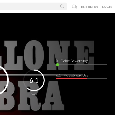
BEITRETEN
LOGIN
0
· Deine Bewertung
6.1 · Moviebreak User
6.1
Gut