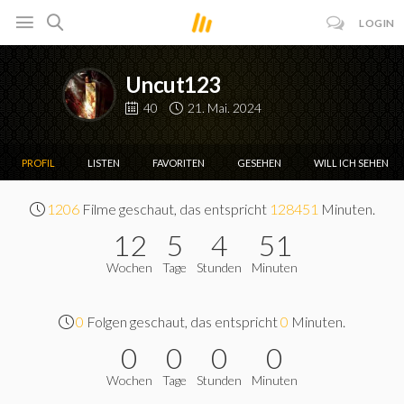
LOGIN
Uncut123
40
21. Mai. 2024
PROFIL
LISTEN
FAVORITEN
GESEHEN
WILL ICH SEHEN
1206
Filme geschaut, das entspricht
128451
Minuten.
12
5
4
51
Wochen
Tage
Stunden
Minuten
0
Folgen geschaut, das entspricht
0
Minuten.
0
0
0
0
Wochen
Tage
Stunden
Minuten