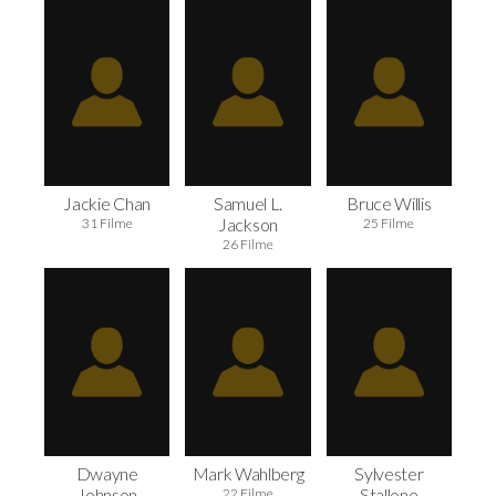
Jackie Chan
Samuel L.
Bruce Willis
Jackson
31 Filme
25 Filme
26 Filme
Dwayne
Mark Wahlberg
Sylvester
Johnson
Stallone
22 Filme