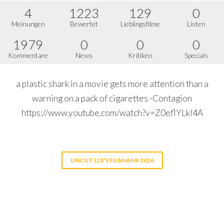
4
1223
129
0
Meinungen
Bewertet
Lieblingsfilme
Listen
1979
0
0
0
Kommentare
News
Kritiken
Specials
a plastic shark in a movie gets more attention than a
warning on a pack of cigarettes -Contagion
https://www.youtube.com/watch?v=Z0eflYLkI4A
UNCUT123'S FILMJAHR 2026