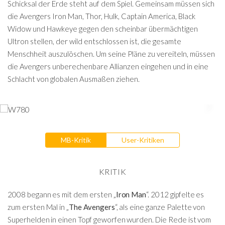
Schicksal der Erde steht auf dem Spiel. Gemeinsam müssen sich
die Avengers Iron Man, Thor, Hulk, Captain America, Black
Widow und Hawkeye gegen den scheinbar übermächtigen
Ultron stellen, der wild entschlossen ist, die gesamte
Menschheit auszulöschen. Um seine Pläne zu vereiteln, müssen
die Avengers unberechenbare Allianzen eingehen und in eine
Schlacht von globalen Ausmaßen ziehen.
MB-Kritik
User-Kritiken
KRITIK
2008 begann es mit dem ersten „
Iron Man
“. 2012 gipfelte es
zum ersten Mal in „
The Avengers
“, als eine ganze Palette von
Superhelden in einen Topf geworfen wurden. Die Rede ist vom