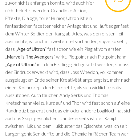
zuvor nichts anfangen konnte, wird auch hier
nicht bekehrt werden. Grandiose Action,
Effekte, Dialoge, toller Humor, Ultron ist ein
fantastischer, facettenreicher Antagonist und läuft sogar fast
dem Winter Soldier den Rang ab. Alles, was den ersten Teil
ausmachte, ist auch im zweiten Teil vorhanden, sogar so sehr,
dass „
Age of Ultron
“ fast schon wie ein Plagiat vom ersten
„
Marvel's The Avengers
“ wirkt. Plotpoint nach Plotpoint kann
„
Age of Ultron
“ mit dem Erstling gleichgesetzt werden, sodass
der Eindruck erweckt wird, dass Joss Whedon, vollkommen
ausgelaugt am Ende seiner Kreativität angelangt ist, mehr nach
einem Kochrezept den Film drehte, als sich wirklich kreativ
auszutoben. Auch tauchen Andy Serkis und Thomas
Kretschmann viel zu kurz auf und Thor wird fast schon auf eine
Randnotiz begrenzt und das ein oder andere Logikloch hat sich
auch ins Skript geschlichen … andererseits ist der Kampf
zwischen Hulk und dem Hulkbuster das Epischste, was ich seit
Langem genießen durfte und die Chemie im Rächer-Team war