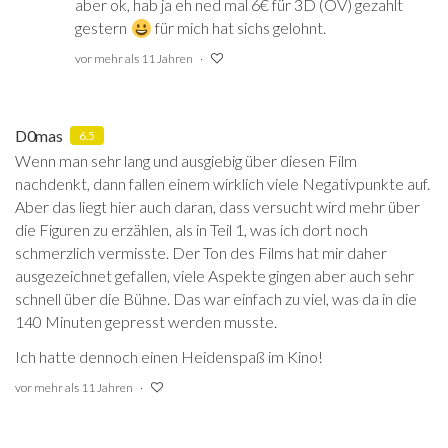
aber ok, hab ja eh ned mal 6€ für 3D (OV) gezahlt
gestern
für mich hat sichs gelohnt.
vor mehr als 11 Jahren
D0mas
6.5
Wenn man sehr lang und ausgiebig über diesen Film
nachdenkt, dann fallen einem wirklich viele Negativpunkte auf.
Aber das liegt hier auch daran, dass versucht wird mehr über
die Figuren zu erzählen, als in Teil 1, was ich dort noch
schmerzlich vermisste. Der Ton des Films hat mir daher
ausgezeichnet gefallen, viele Aspekte gingen aber auch sehr
schnell über die Bühne. Das war einfach zu viel, was da in die
140 Minuten gepresst werden musste.
Ich hatte dennoch einen Heidenspaß im Kino!
vor mehr als 11 Jahren