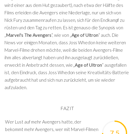
wird einer aus dem Hut gezaubert), nach etwa der Hälfte des
Films erleiden die Avengers eine Niederlage, nur um sich von
Nick Fury zusammenraufen zu lassen, sich für den Endkampf zu
rüsten und den Tag zu retten. Es ist genauso die Synopsis von
„
Marvel's The Avengers
“, wie von „
Age of Ultron
“ auch. Die
News vor einigen Monaten, dass Joss Whedon keine weiteren
Marvel-Filme drehen möchte, weil die beiden Avengers-Filme
ihm alles abverlangt haben und ihn ausgelaugt zurückließen,
erweckt in Anbetracht dessen, wie „
Age of Ultron
“ ausgefallen
ist, den Eindruck, dass Joss Whedon seine Kreativitäts-Batterie
aufgebraucht hat und sich nun zurückzieht, um sie wieder
aufzuladen.
FAZIT
Wer Lust auf mehr Avengers hatte, der
bekommt mehr Avengers, wer mit Marvel-Filmen
7.5