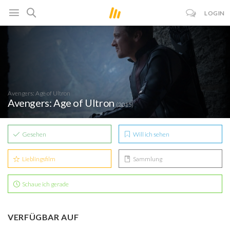
LOGIN
Avengers: Age of Ultron
Avengers: Age of Ultron
(2015)
Gesehen
Will ich sehen
Lieblingsfilm
Sammlung
Schaue ich gerade
VERFÜGBAR AUF