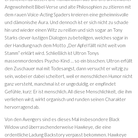
Angewohnheit Bibel-Verse und alte Philosophien zu zitieren mit
dem rauen Voice-Acting Spaders kreieren eine geheimnisvolle
und dämonische Aura. Und dennoch ist er sich nicht zu schade
hin und wieder einen Witz zu reißen und sich sogar an Tony
Starks clever-lustigen Dialogen zu beteiligen, welches sogar in
der Handlung nach dem Motto „Der Apfel fällt nicht weit vom
Stamm“ erklärt wird. Schließlich ist Ultron Tonys
massenmordendes Psycho-Kind … so ein bisschen. Ultron erfüllt
den Zuschauer mal mit Todesangst, dann versucht er witzig zu
sein, wobei er dabei scheitert, weil er menschlichen Humor nicht
ganz versteht, manchmal ist er ungeduldig, er empfindet
Gefühle, kurz: Er ist menschlich. All diese Menschlichkeit, die ihm
verliehen wird, wirkt organisch und runden seinen Charakter
hervorragend ab.
Von den Avengers sind es dieses Mal insbesondere Black
Widow und überraschenderweise Hawkeye, die eine
ordentliche Ladung Backstory verpasst bekommen. Hawkeye