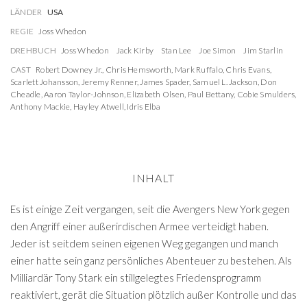
LÄNDER
USA
REGIE
Joss Whedon
DREHBUCH
Joss Whedon
Jack Kirby
Stan Lee
Joe Simon
Jim Starlin
CAST
Robert Downey Jr.
,
Chris Hemsworth
,
Mark Ruffalo
,
Chris Evans
,
Scarlett Johansson
,
Jeremy Renner
,
James Spader
,
Samuel L. Jackson
,
Don
Cheadle
,
Aaron Taylor-Johnson
,
Elizabeth Olsen
,
Paul Bettany
,
Cobie Smulders
,
Anthony Mackie
,
Hayley Atwell
,
Idris Elba
INHALT
Es ist einige Zeit vergangen, seit die Avengers New York gegen
den Angriff einer außerirdischen Armee verteidigt haben.
Jeder ist seitdem seinen eigenen Weg gegangen und manch
einer hatte sein ganz persönliches Abenteuer zu bestehen. Als
Milliardär Tony Stark ein stillgelegtes Friedensprogramm
reaktiviert, gerät die Situation plötzlich außer Kontrolle und das