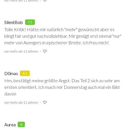
vor mehr als 11 Jahren
SilentBob
7.5
Tolle Kritik! Hätte mir natürlich "mehr" gewünscht aber es
klingt fair und gut nachvollziehbar. Mir genügt erst einmal "nur"
mehr von Avengers in epischerer Breite. Ich freu mich!
vor mehr als 11 Jahren
D0mas
6.5
Hm, bestätigt meine größte Angst: Das Teil 2 sich zu sehr am
ersten orientiert. Ich mach mir Donnerstag auch mal ein Bild
davon
vor mehr als 11 Jahren
Aurea
8