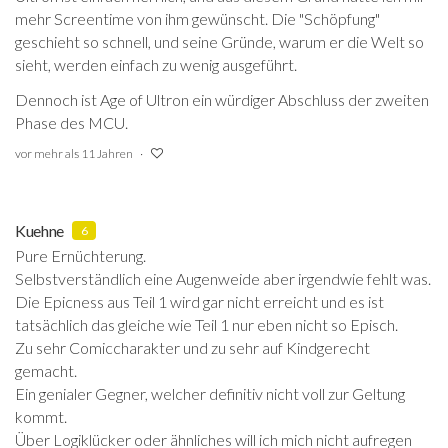
mehr Screentime von ihm gewünscht. Die "Schöpfung"
geschieht so schnell, und seine Gründe, warum er die Welt so
sieht, werden einfach zu wenig ausgeführt.
Dennoch ist Age of Ultron ein würdiger Abschluss der zweiten
Phase des MCU.
vor mehr als 11 Jahren
Kuehne
6
Pure Ernüchterung.
Selbstverständlich eine Augenweide aber irgendwie fehlt was.
Die Epicness aus Teil 1 wird gar nicht erreicht und es ist
tatsächlich das gleiche wie Teil 1 nur eben nicht so Episch.
Zu sehr Comiccharakter und zu sehr auf Kindgerecht
gemacht.
Ein genialer Gegner, welcher definitiv nicht voll zur Geltung
kommt.
Über Logiklücker oder ähnliches will ich mich nicht aufregen