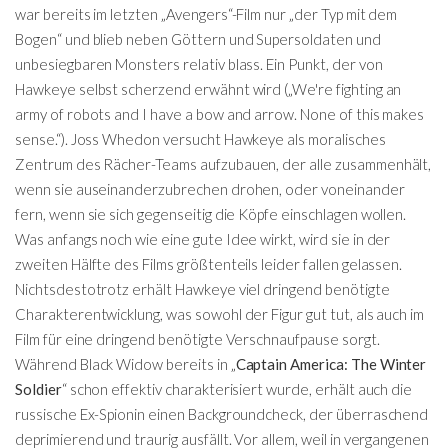
war bereits im letzten „Avengers“-Film nur „der Typ mit dem
Bogen“ und blieb neben Göttern und Supersoldaten und
unbesiegbaren Monsters relativ blass. Ein Punkt, der von
Hawkeye selbst scherzend erwähnt wird („We're fighting an
army of robots and I have a bow and arrow. None of this makes
sense.“). Joss Whedon versucht Hawkeye als moralisches
Zentrum des Rächer-Teams aufzubauen, der alle zusammenhält,
wenn sie auseinanderzubrechen drohen, oder voneinander
fern, wenn sie sich gegenseitig die Köpfe einschlagen wollen.
Was anfangs noch wie eine gute Idee wirkt, wird sie in der
zweiten Hälfte des Films größtenteils leider fallen gelassen.
Nichtsdestotrotz erhält Hawkeye viel dringend benötigte
Charakterentwicklung, was sowohl der Figur gut tut, als auch im
Film für eine dringend benötigte Verschnaufpause sorgt.
Während Black Widow bereits in „
Captain America: The Winter
Soldier
“ schon effektiv charakterisiert wurde, erhält auch die
russische Ex-Spionin einen Backgroundcheck, der überraschend
deprimierend und traurig ausfällt. Vor allem, weil in vergangenen