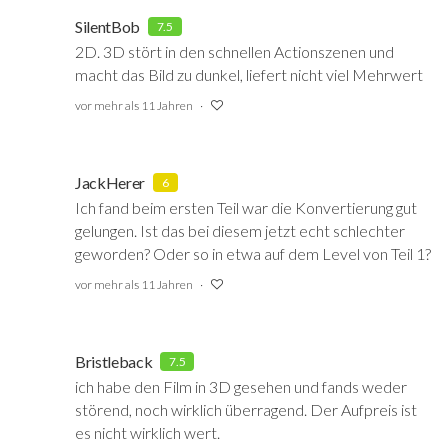
SilentBob
7.5
2D. 3D stört in den schnellen Actionszenen und
macht das Bild zu dunkel, liefert nicht viel Mehrwert
vor mehr als 11 Jahren
JackHerer
6
Ich fand beim ersten Teil war die Konvertierung gut
gelungen. Ist das bei diesem jetzt echt schlechter
geworden? Oder so in etwa auf dem Level von Teil 1?
vor mehr als 11 Jahren
Bristleback
7.5
ich habe den Film in 3D gesehen und fands weder
störend, noch wirklich überragend. Der Aufpreis ist
es nicht wirklich wert.