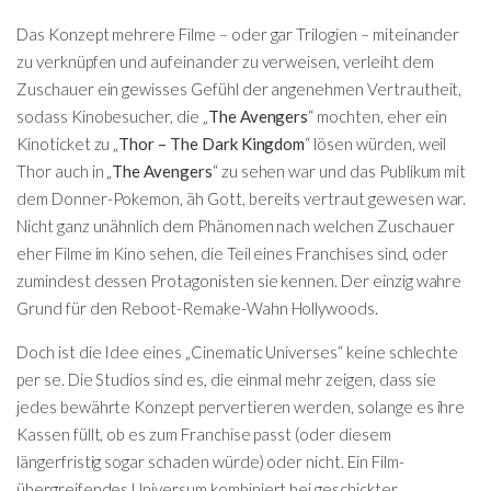
Das Konzept mehrere Filme – oder gar Trilogien – miteinander
zu verknüpfen und aufeinander zu verweisen, verleiht dem
Zuschauer ein gewisses Gefühl der angenehmen Vertrautheit,
sodass Kinobesucher, die „
The Avengers
“ mochten, eher ein
Kinoticket zu „
Thor – The Dark Kingdom
“ lösen würden, weil
Thor auch in „
The Avengers
“ zu sehen war und das Publikum mit
dem Donner-Pokemon, äh Gott, bereits vertraut gewesen war.
Nicht ganz unähnlich dem Phänomen nach welchen Zuschauer
eher Filme im Kino sehen, die Teil eines Franchises sind, oder
zumindest dessen Protagonisten sie kennen. Der einzig wahre
Grund für den Reboot-Remake-Wahn Hollywoods.
Doch ist die Idee eines „Cinematic Universes“ keine schlechte
per se. Die Studios sind es, die einmal mehr zeigen, dass sie
jedes bewährte Konzept pervertieren werden, solange es ihre
Kassen füllt, ob es zum Franchise passt (oder diesem
längerfristig sogar schaden würde) oder nicht. Ein Film-
übergreifendes Universum kombiniert bei geschickter