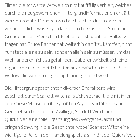
Filmen die schwarze Witwe sich nicht auffällig verhielt, welches
durch die neu gewonnenen Hintergrundinformationen erklärt
werden könnte. Dennoch wird auch sie hierdurch extrem
vermenschlicht, was zeigt, dass auch die krasseste Spionin im
Grunde nur ein Mensch mit Problemen ist, die ihren Ballast zu
tragen hat. Bruce Banner hat weiterhin damit zu kämpfen, nicht
nur stets alleine zu sein, sondern allein sein zu müssen, um das
Wohl anderer nicht zu gefährden. Dabei entwickelt sich eine
organische und einheitliche Romanze zwischen ihm und Black
Widow, die weder reingestopft, noch gehetzt wirkt.
Die Hintergrundgeschichten diverser Charaktere wird
geschickt durch Scarlett Witch ans Licht gebracht, die mit ihrer
Telekinese Menschen ihre größten Ängste vorführen kann.
Generell sind die beiden Zwillinge, Scarlett Witch und
Quicksilver, eine tolle Ergänzung des Avengers-Casts und
bringen Schwung in die Geschichte, wobei Scarlett Witch eine
wichtigere Rolle in der Handlung spielt, als ihr Bruder Quicksilver,