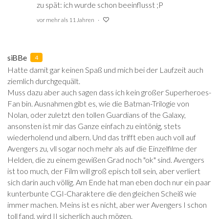
zu spät: ich wurde schon beeinflusst ;P
vor mehr als 11 Jahren
siBBe
4
Hatte damit gar keinen Spaß und mich bei der Laufzeit auch
ziemlich durchgequält.
Muss dazu aber auch sagen dass ich kein großer Superheroes-
Fan bin. Ausnahmen gibt es, wie die Batman-Trilogie von
Nolan, oder zuletzt den tollen Guardians of the Galaxy,
ansonsten ist mir das Ganze einfach zu eintönig, stets
wiederholend und albern. Und das trifft eben auch voll auf
Avengers zu, vll sogar noch mehr als auf die Einzelfilme der
Helden, die zu einem gewißen Grad noch "ok" sind. Avengers
ist too much, der Film will groß episch toll sein, aber verliert
sich darin auch völlig. Am Ende hat man eben doch nur ein paar
kunterbunte CGI-Charaktere die den gleichen Scheiß wie
immer machen. Meins ist es nicht, aber wer Avengers I schon
toll fand, wird II sicherlich auch mögen.