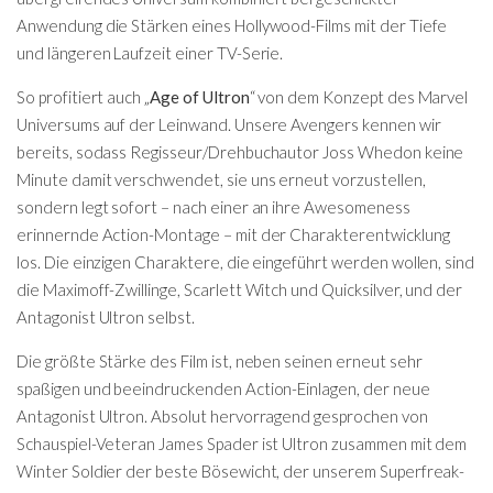
Anwendung die Stärken eines Hollywood-Films mit der Tiefe
und längeren Laufzeit einer TV-Serie.
So profitiert auch „
Age of Ultron
“ von dem Konzept des Marvel
Universums auf der Leinwand. Unsere Avengers kennen wir
bereits, sodass Regisseur/Drehbuchautor Joss Whedon keine
Minute damit verschwendet, sie uns erneut vorzustellen,
sondern legt sofort – nach einer an ihre Awesomeness
erinnernde Action-Montage – mit der Charakterentwicklung
los. Die einzigen Charaktere, die eingeführt werden wollen, sind
die Maximoff-Zwillinge, Scarlett Witch und Quicksilver, und der
Antagonist Ultron selbst.
Die größte Stärke des Film ist, neben seinen erneut sehr
spaßigen und beeindruckenden Action-Einlagen, der neue
Antagonist Ultron. Absolut hervorragend gesprochen von
Schauspiel-Veteran James Spader ist Ultron zusammen mit dem
Winter Soldier der beste Bösewicht, der unserem Superfreak-