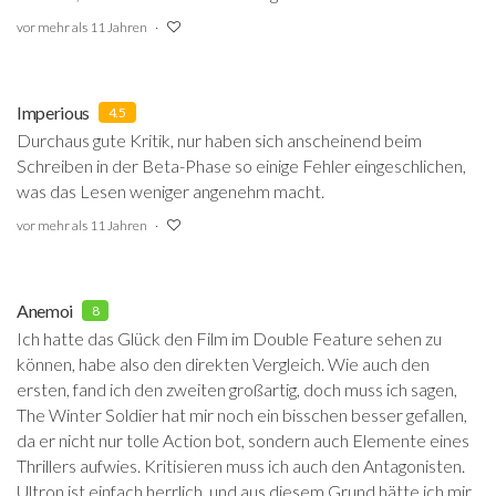
vor mehr als 11 Jahren
Imperious
4.5
Durchaus gute Kritik, nur haben sich anscheinend beim
Schreiben in der Beta-Phase so einige Fehler eingeschlichen,
was das Lesen weniger angenehm macht.
vor mehr als 11 Jahren
Anemoi
8
Ich hatte das Glück den Film im Double Feature sehen zu
können, habe also den direkten Vergleich. Wie auch den
ersten, fand ich den zweiten großartig, doch muss ich sagen,
The Winter Soldier hat mir noch ein bisschen besser gefallen,
da er nicht nur tolle Action bot, sondern auch Elemente eines
Thrillers aufwies. Kritisieren muss ich auch den Antagonisten.
Ultron ist einfach herrlich, und aus diesem Grund hätte ich mir