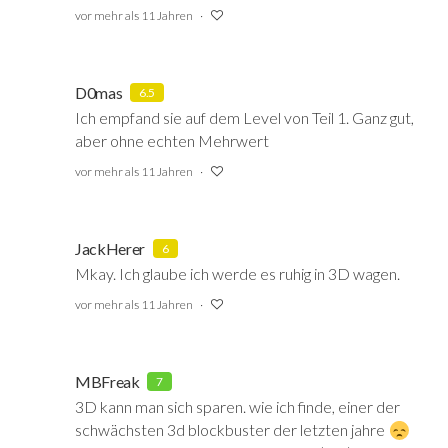
vor mehr als 11 Jahren
D0mas
6.5
Ich empfand sie auf dem Level von Teil 1. Ganz gut,
aber ohne echten Mehrwert
vor mehr als 11 Jahren
JackHerer
6
Mkay. Ich glaube ich werde es ruhig in 3D wagen.
vor mehr als 11 Jahren
MBFreak
7
3D kann man sich sparen. wie ich finde, einer der
schwächsten 3d blockbuster der letzten jahre