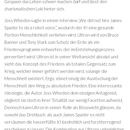
Gespann das Leben schwer machen darf und lässt den
charismatischen Loki hinter sich.
Joss Whedon sagte in einem Interview „We did not hire James
Spader to do a robot voice.“, wodurch der KI eine gesunde
Portion Menschlichkeit verliehen wird. Ultron wird von Bruce
Banner und Tony Stark zum Schutz der Erde als ein
Friedensprogramm entworfen, der im Entstehungsprozess
pervertiert wird. Ultron ist in seiner Weltansicht absolut und
sieht das Konzept des Friedens als totalen Gegensatz zum
Krieg, welcher immer geführt werden wird, solange die
Menschheit existiert. Ergo, ebnet einzig die Auslöschung der
Menschheit den Weg zu absolutem Frieden. Eine interessante
Ideologie, die Autor Joss Whedon dem einzigen Antagonist,
obgleich sie doch in ihrer Totalität nur wenig Facetten aufweist.
Dennoch kann Ultron in seiner Rolle als Bösewicht glänzen, da
sowohl das Drehbuch, als auch James Spader es nicht
versäumen die hasserfüllte KI bedrohlich und furchterregend
erscheinen zu lassen. Die Kombination aus Ultrons unheimlicher