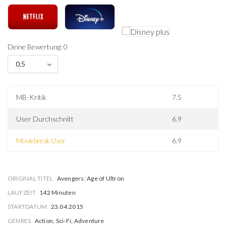
Deine Bewertung: 0
0.5
MB-Kritik
7.5
User Durchschnitt
6.9
Moviebreak User
6.9
ORIGINAL TITEL
Avengers: Age of Ultron
LAUFZEIT
142 Minuten
STARTDATUM
23.04.2015
GENRES
Action, Sci-Fi, Adventure