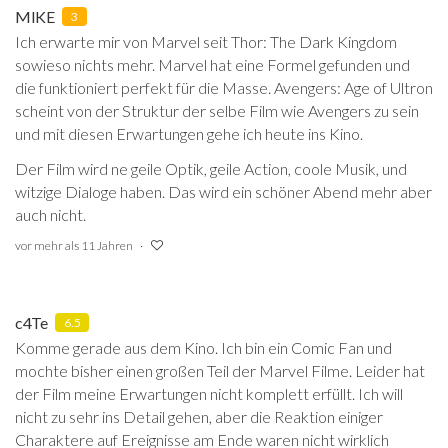
MIKE
3
Ich erwarte mir von Marvel seit Thor: The Dark Kingdom
sowieso nichts mehr. Marvel hat eine Formel gefunden und
die funktioniert perfekt für die Masse. Avengers: Age of Ultron
scheint von der Struktur der selbe Film wie Avengers zu sein
und mit diesen Erwartungen gehe ich heute ins Kino.
Der Film wird ne geile Optik, geile Action, coole Musik, und
witzige Dialoge haben. Das wird ein schöner Abend mehr aber
auch nicht.
vor mehr als 11 Jahren
c4Te
6.5
Komme gerade aus dem Kino. Ich bin ein Comic Fan und
mochte bisher einen großen Teil der Marvel Filme. Leider hat
der Film meine Erwartungen nicht komplett erfüllt. Ich will
nicht zu sehr ins Detail gehen, aber die Reaktion einiger
Charaktere auf Ereignisse am Ende waren nicht wirklich