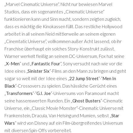
„Marvel Cinematic Universe“. Nicht nur bewiesen Marvel
Studios, dass ein sogenanntes „Cinematic Universe“
funktionieren kann und Sinn macht, sondern zeigten zugleich,
dass es mächtig die Kinokassen füllt. Das restliche Hollywood
arbeitet in all seinem Neid mittlerweile an seinem eigenen
„Cinemtatic Universe“, vollkommen außer Acht lassend, ob ihr
Franchise überhaupt ein solches Story-Konstrukt zulässt.
Warner werkelt fleißig an seinem DC-Universum, Fox hat seine
„
X-Men
“ und „
Fantastic Four
“, Sony versucht nach wie vor die
Idee eines „
Sinister Six
“-Films an den Mann zu bringen und geht
sogar so weit mit der Idee eines „
22 Jump Street
“-“
Men In
Black
“-Crossovers zu spielen. Das hässliche Gerücht eines
„
Transformers
“-“
G.I. Joe
“-Universums von Paramount macht
seine hassenswerten Runden. Ein „
Ghost Busters
“-Cinematic
Universe, ein „Classic Movie Monster“-Cinematic Universe mit
Frankenstein, Dracula, Van Helsing und Mumien, selbst „
Star
Wars
“ wird von Disney auf ein Film-übergreifendes Universum
mit diversen Spin-Offs vorbereitet.