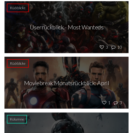
Rückblicke
Userrückblick - Most Wanteds
3
10
Rückblicke
Moviebreak Monatsrückblick: April
1
3
Kolumne