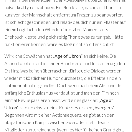
außer kräftig reinzuhauen. Ein Plotdevice, nachdem Thor sich
kurz von der Mannschaft entfernt um Fragen zu beantworten,
ist schlecht geschrieben und relativ deutlich nur ein Pflaster auf
einem Logikloch, den Whedon im letzten Moment aufs
Drehbuch klebte und gleichzeitig Thor etwas zu tun gab. Hätte
funktionieren können, wäre es bloß nicht so offensichtlich.
Wirkliche Schwächen hat „
Age of Ultron
“ an sich keine. Die
Action toppt erneut in seiner Bandbreite und Inszenierung den
Erstling (was keinen überraschen dürfte), die Dialoge werden
wieder mit köstlichem Humor durchsetzt, die Effekte sind ein
mal mehr absolut grandios. Doch wenn nach dem Abspann der
anfängliche Enthusiasmus verdaut ist und man den Film noch
einmal Revue passieren lässt, wird eines glasklar: „
Age of
Ultron
“ ist eine eins-zu-eins-Kopie des ersten „Avengers“.
Begonnen wird mit einer Actionsequenz, es gibt auch den
obligatorischen Kampf zwischen zwei oder mehr Team-
Mitgliedern untereinander (wenn es hierfür keinen Grund gibt,