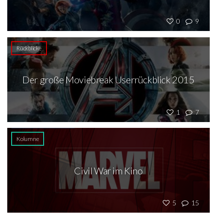
0
9
Rückblicke
Der große Moviebreak Userrückblick 2015
1
7
Kolumne
Civil War im Kino
5
15