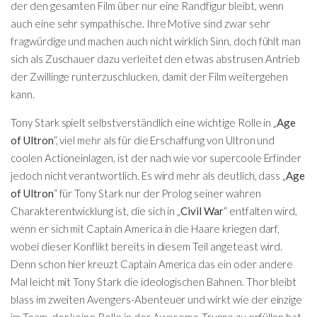
der den gesamten Film über nur eine Randfigur bleibt, wenn
auch eine sehr sympathische. Ihre Motive sind zwar sehr
fragwürdige und machen auch nicht wirklich Sinn, doch fühlt man
sich als Zuschauer dazu verleitet den etwas abstrusen Antrieb
der Zwillinge runterzuschlucken, damit der Film weitergehen
kann.
Tony Stark spielt selbstverständlich eine wichtige Rolle in „
Age
of Ultron
“, viel mehr als für die Erschaffung von Ultron und
coolen Actioneinlagen, ist der nach wie vor supercoole Erfinder
jedoch nicht verantwortlich. Es wird mehr als deutlich, dass „
Age
of Ultron
“ für Tony Stark nur der Prolog seiner wahren
Charakterentwicklung ist, die sich in „
Civil War
“ entfalten wird,
wenn er sich mit Captain America in die Haare kriegen darf,
wobei dieser Konflikt bereits in diesem Teil angeteast wird.
Denn schon hier kreuzt Captain America das ein oder andere
Mal leicht mit Tony Stark die ideologischen Bahnen. Thor bleibt
blass im zweiten Avengers-Abenteuer und wirkt wie der einzige
im Team, der keine Rolle in der Awesome-Truppe zu erfüllen hat,