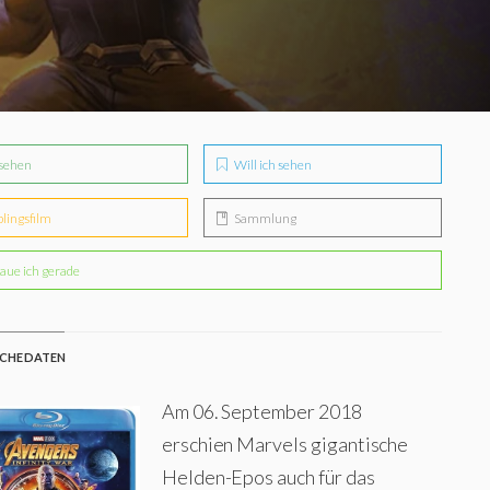
sehen
Will ich sehen
blingsfilm
Sammlung
aue ich gerade
CHE DATEN
Am 06. September 2018
erschien Marvels gigantische
Helden-Epos auch für das