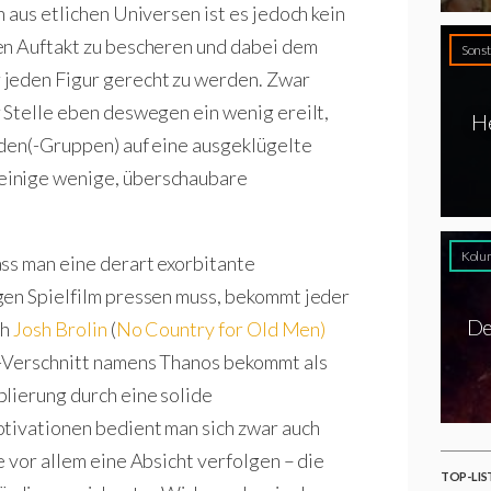
 aus etlichen Universen ist es jedoch kein
en Auftakt zu bescheren und dabei dem
Sonst
 jeden Figur gerecht zu werden. Zwar
 Stelle eben deswegen ein wenig ereilt,
He
lden(-Gruppen) auf eine ausgeklügelte
einige wenige, überschaubare
Kolu
ss man eine derart exorbitante
gen Spielfilm pressen muss, bekommt jeder
De
ch
Josh Brolin
(
No Country for Old Men)
-Verschnitt namens Thanos bekommt als
lierung durch eine solide
otivationen bedient man sich zwar auch
 vor allem eine Absicht verfolgen – die
TOP-LIS