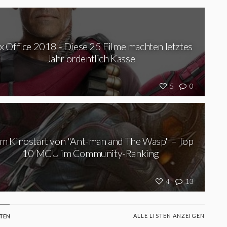
x Office 2018 - Diese 25 Filme machten letztes
Jahr ordentlich Kasse
5
0
m Kinostart von "Ant-man and The Wasp" – Top
10 MCU im Community-Ranking
4
13
ALLE LISTEN ANZEIGEN
STEN