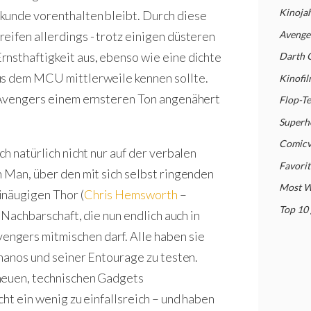
Kinoja
kunde vorenthalten bleibt. Durch diese
Avenge
eifen allerdings - trotz einigen düsteren
nsthaftigkeit aus, ebenso wie eine dichte
Darth O
us dem MCU mittlerweile kennen sollte.
Kinofi
r Avengers einem ernsteren Ton angenähert
Flop-T
Superh
Comicv
h natürlich nicht nur auf der verbalen
Favorit
n Man, über den mit sich selbst ringenden
Most W
inäugigen Thor (
Chris Hemsworth
–
Top 10
r Nachbarschaft, die nun endlich auch in
ngers mitmischen darf. Alle haben sie
Thanos und seiner Entourage zu testen.
neuen, technischen Gadgets
cht ein wenig zu einfallsreich – und haben