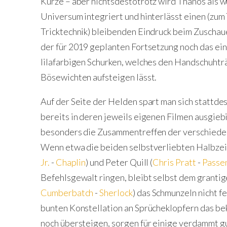
Kürze – aber nichtsdestotrotz wird Thanos als 
Universum integriert und hinterlässt einen (zum
Tricktechnik) bleibenden Eindruck beim Zuschauer
der für 2019 geplanten Fortsetzung noch das ei
lilafarbigen Schurken, welches den Handschuhtr
Bösewichten aufsteigen lässt.
Auf der Seite der Helden spart man sich stattde
bereits in deren jeweils eigenen Filmen ausgieb
besonders die Zusammentreffen der verschieden
Wenn etwa die beiden selbstverliebten Halbzei
Jr.
-
Chaplin
) und Peter Quill (
Chris Pratt
-
Passe
Befehlsgewalt ringen, bleibt selbst dem grantig
Cumberbatch
-
Sherlock
) das Schmunzeln nicht f
bunten Konstellation an Sprücheklopfern das 
noch übersteigen, sorgen für einige verdammt g