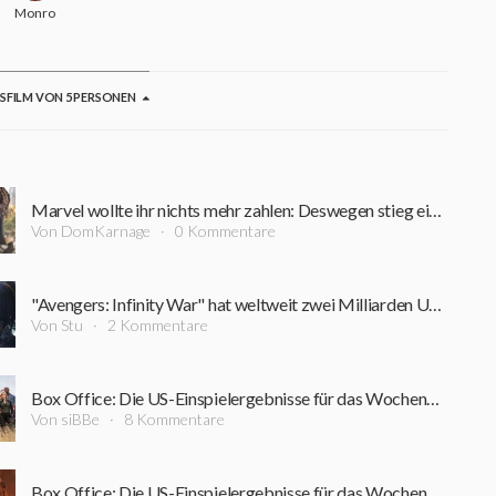
18
Monroe
GSFILM VON 5 PERSONEN
Marvel wollte ihr nichts mehr zahlen: Deswegen stieg ein TV-Star vorzeitig aus dem MCU aus
Von DomKarnage
0 Kommentare
"Avengers: Infinity War" hat weltweit zwei Milliarden US-Dollar eingespielt
Von Stu
2 Kommentare
Box Office: Die US-Einspielergebnisse für das Wochenende 11.05.-13.05.2018
Von siBBe
8 Kommentare
Box Office: Die US-Einspielergebnisse für das Wochenende 04.05.-06.05.2018