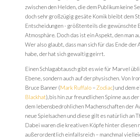
zwischen den Helden, die dem Publikum keine Se
doch sehr großzügig gesäte Komik bleibt dem Str
Entscheidungen - größtenteils die gewünschte Er
Atmosphäre. Doch das ist ein Aspekt, den man a
Wer also glaubt, dass man sich für das Ende de
habe, der hat sich gewaltig geirrt.
Einen Schlagabtausch gibt es wie für Marvel üblic
Ebene, sondern auch auf der physischen. Von Iro
Bruce Banner (
Mark Ruffalo
–
Zodiac
) und dem e
Blackhat
), bis hin zur freundlichen Spinne aus de
dem lebensbedrohlichen Machenschaften der Ave
neue Spielsachen und diese gilt es natürlich an 
Dabei waren die kreativen Köpfe hinter diesen 
außerordentlich einfallsreich – manchmal viellei