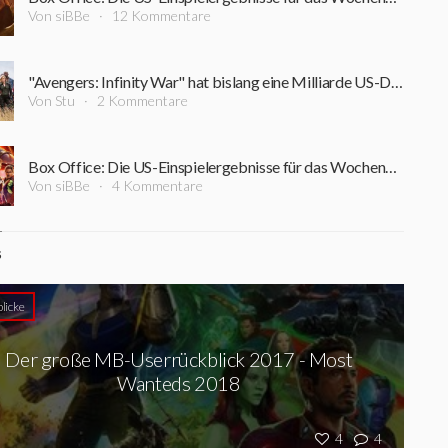
Von siBBe
12 Kommentare
"Avengers: Infinity War" hat bislang eine Milliarde US-Dollar eingespielt - in nur elf Tagen!
Von Stu
2 Kommentare
Box Office: Die US-Einspielergebnisse für das Wochenende 27.04.-29.04.2018
Von siBBe
4 Kommentare
S
licke
Der große MB-Userrückblick 2017 - Most
Wanteds 2018
4
4