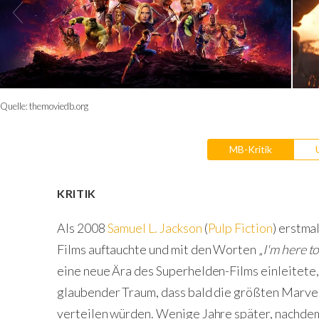
Quelle:
themoviedb.org
MB-Kritik
KRITIK
Als 2008
Samuel L. Jackson
(
Pulp Fiction
) erstma
Films auftauchte und mit den Worten „
I'm here to
eine neue Ära des Superhelden-Films einleitete, 
glaubender Traum, dass bald die größten Marvel
verteilen würden. Wenige Jahre später, nachdem