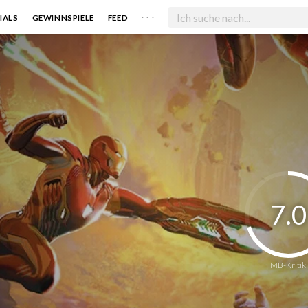
. . .
IALS
GEWINNSPIELE
FEED
7.0
MB-Kritik