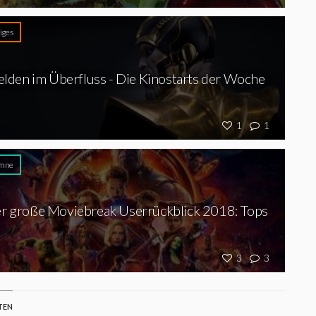
iges
lden im Überfluss - Die Kinostarts der Woche
1
1
mne
r große Moviebreak Userrückblick 2018: Tops
3
3
TEN