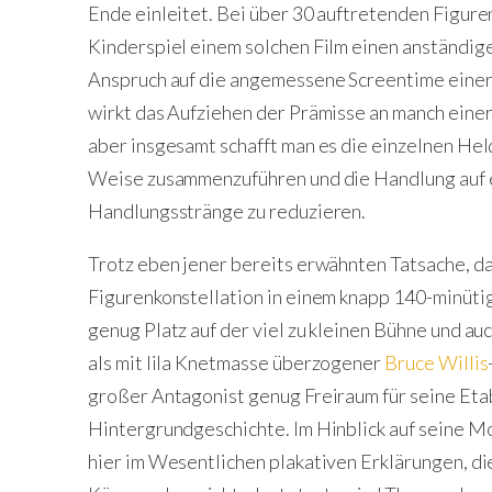
Ende einleitet. Bei über 30 auftretenden Figuren
Kinderspiel einem solchen Film einen anständig
Anspruch auf die angemessene Screentime einer
wirkt das Aufziehen der Prämisse an manch einer
aber insgesamt schafft man es die einzelnen He
Weise zusammenzuführen und die Handlung auf 
Handlungsstränge zu reduzieren.
Trotz eben jener bereits erwähnten Tatsache, da
Figurenkonstellation in einem knapp 140-minüti
genug Platz auf der viel zu kleinen Bühne und au
als mit lila Knetmasse überzogener
Bruce Willis
großer Antagonist genug Freiraum für seine Etab
Hintergrundgeschichte. Im Hinblick auf seine M
hier im Wesentlichen plakativen Erklärungen, die