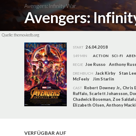
Avengers: Infinity War
Avengers: Infini
Quelle:
themoviedb.org
26.04.2018
START
149 MIN
ACTION
SCI-FI
ABE
Joe Russo
Anthony Rus
REGIE
Jack Kirby
Stan Le
DREHBUCH
McFeely
Jim Starlin
Robert Downey Jr.
,
Chris 
CAST
Ruffalo
,
Scarlett Johansson
,
Do
Chadwick Boseman
,
Zoe Saldañ
Elizabeth Olsen
,
Anthony Macki
VERFÜGBAR AUF