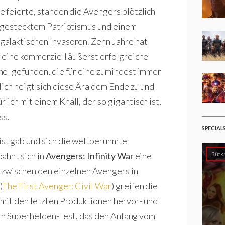
 feierte, standen die Avengers plötzlich
chgestecktem Patriotismus und einem
alaktischen Invasoren. Zehn Jahre hat
 eine kommerziell äußerst erfolgreiche
mel gefunden, die für eine zumindest immer
lich neigt sich diese Ära dem Ende zu und
ch mit einem Knall, der so gigantisch ist,
ss.
SPECIAL
st gab und sich die weltberühmte
Rückb
ahnt sich in
Avengers: Infinity War
eine
 zwischen den einzelnen Avengers in
(
The First Avenger: Civil War
) greifen die
 mit den letzten Produktionen hervor- und
 ein Superhelden-Fest, das den Anfang vom