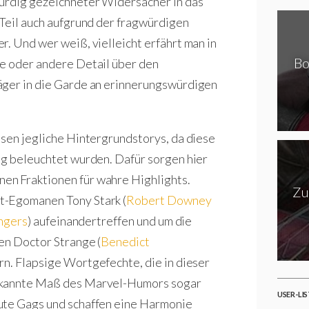
würdig gezeichneter Widersacher in das
 Teil auch aufgrund der fragwürdigen
. Und wer weiß, vielleicht erfährt man in
Bo
ne oder andere Detail über den
äger in die Garde an erinnerungswürdigen
ssen jegliche Hintergrundstorys, da diese
ig beleuchtet wurden. Dafür sorgen hier
en Fraktionen für wahre Highlights.
Zu
t-Egomanen Tony Stark (
Robert Downey
ngers
) aufeinandertreffen und um die
en Doctor Strange (
Benedict
ern. Flapsige Wortgefechte, die in dieser
bekannte Maß des Marvel-Humors sogar
USER-LI
ute Gags und schaffen eine Harmonie