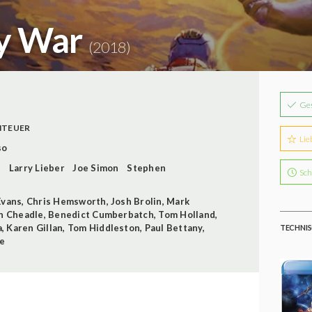
ty War
(2018)
Ge
NTEUER
Lie
so
e
Larry Lieber
Joe Simon
Stephen
Sch
Evans
,
Chris Hemsworth
,
Josh Brolin
,
Mark
n Cheadle
,
Benedict Cumberbatch
,
Tom Holland
,
a
,
Karen Gillan
,
Tom Hiddleston
,
Paul Bettany
,
TECHNIS
e