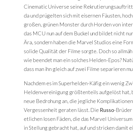
Cinematic Universe seine Rekrutierungsauftritte
da und prügelten sich mit eisernen Fäusten, ho
großen, grünen Monster durch Horden von interg
das MCU nun auf dem Buckel und bildet nicht nur
Ära, sondern haben die Marvel Studios eine For
solide Qualität der Filme sorgte. Doch so allmäh
wie beendet man ein solches Helden-Epos? Natürli
dass man ihn gleich auf zwei Filme separieren mu
Nachdem es im Superhelden-Käfig ein wenig Zwi
Heldenvereinigung größtenteils aufgelöst hat, b
neue Bedrohung an, die jegliche Komplikationen
Vergessenheit geraten lässt. Die
Russo
-Brüder 
etlichen losen Fäden, die das Marvel Universum
in Stellung gebracht hat, auf und stricken damit